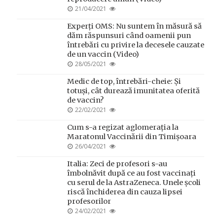
POSTED
21/04/2021
ON
Experți OMS: Nu suntem în măsură să
dăm răspunsuri când oamenii pun
întrebări cu privire la decesele cauzate
de un vaccin (Video)
POSTED
28/05/2021
ON
Medic de top, întrebări-cheie: Și
totuși, cât durează imunitatea oferită
de vaccin?
POSTED
22/02/2021
ON
Cum s-a regizat aglomerația la
Maratonul Vaccinării din Timișoara
POSTED
26/04/2021
ON
Italia: Zeci de profesori s-au
îmbolnăvit după ce au fost vaccinați
cu serul de la AstraZeneca. Unele școli
riscă închiderea din cauza lipsei
profesorilor
POSTED
24/02/2021
ON