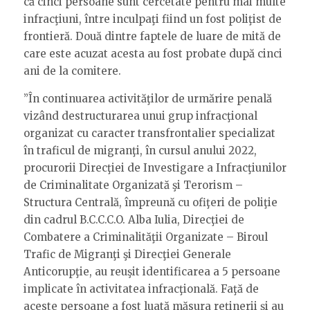
că cinci persoane sunt cercetate pentru mai multe
infracţiuni, între inculpaţi fiind un fost poliţist de
frontieră. Două dintre faptele de luare de mită de
care este acuzat acesta au fost probate după cinci
ani de la comitere.
”În continuarea activităţilor de urmărire penală
vizând destructurarea unui grup infracţional
organizat cu caracter transfrontalier specializat
în traficul de migranţi, în cursul anului 2022,
procurorii Direcţiei de Investigare a Infracţiunilor
de Criminalitate Organizată şi Terorism –
Structura Centrală, împreună cu ofiţeri de poliţie
din cadrul B.C.C.C.O. Alba Iulia, Direcţiei de
Combatere a Criminalităţii Organizate – Biroul
Trafic de Migranţi şi Direcţiei Generale
Anticorupţie, au reuşit identificarea a 5 persoane
implicate în activitatea infracţională. Faţă de
aceste persoane a fost luată măsura reţinerii şi au