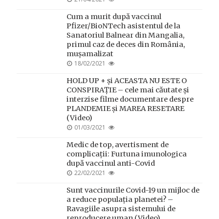
ON
Cum a murit după vaccinul
Pfizer/BioNTech asistentul de la
Sanatoriul Balnear din Mangalia,
primul caz de deces din România,
mușamalizat
POSTED
18/02/2021
ON
HOLD UP + și ACEASTA NU ESTE O
CONSPIRAȚIE – cele mai căutate și
interzise filme documentare despre
PLANDEMIE și MAREA RESETARE
(Video)
POSTED
01/03/2021
ON
Medic de top, avertisment de
complicații: Furtuna imunologica
după vaccinul anti-Covid
POSTED
22/02/2021
ON
Sunt vaccinurile Covid-19 un mijloc de
a reduce populația planetei? –
Ravagiile asupra sistemului de
reproducere uman (Video)