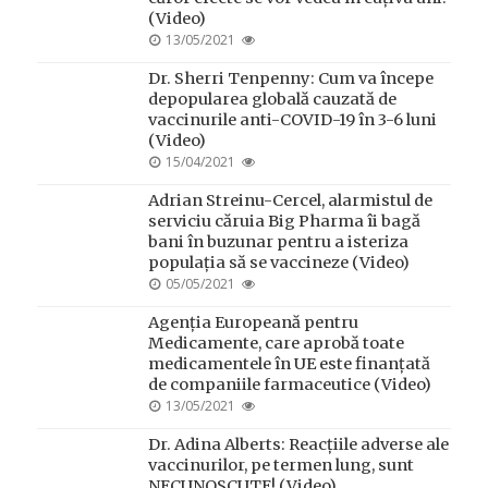
(Video)
POSTED
13/05/2021
ON
Dr. Sherri Tenpenny: Cum va începe
depopularea globală cauzată de
vaccinurile anti-COVID-19 în 3-6 luni
(Video)
POSTED
15/04/2021
ON
Adrian Streinu-Cercel, alarmistul de
serviciu căruia Big Pharma îi bagă
bani în buzunar pentru a isteriza
populația să se vaccineze (Video)
POSTED
05/05/2021
ON
Agenția Europeană pentru
Medicamente, care aprobă toate
medicamentele în UE este finanțată
de companiile farmaceutice (Video)
POSTED
13/05/2021
ON
Dr. Adina Alberts: Reacțiile adverse ale
vaccinurilor, pe termen lung, sunt
NECUNOSCUTE! (Video)