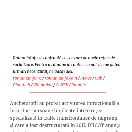
RomaniaInfo se confruntă cu cenzura pe unele rețele de
socializare. Pentru a rămâne în contact cu noi și a ne putea
urmări necenzurat, ne găsiți aici:
romaniainfo.ro
/
romaniainfo.com
/
MeWe
/
Gab
/
Clouthub
/
VKontakte
/
GabTV
/
Rumble
Anchetatorii au probat activitatea infracţională a
încă cinci persoane implicate într-o reţea
specializată în trafic transfrontalier de migranţi
şi care a fost destructurată în 2017. DIICOT anunţă