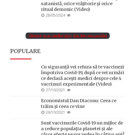
satanistă, orice vrăjitorie și orice
ritual demonic (Video)
POSTED
28/05/2024
ON
Citește mai multe știri din Recomandări
POPULARE
Cu siguranță vei refuza să te vaccinezi
împotriva Covid-19, după ce vei urmări
ce declară acești medici despre cele 4
vaccinuri experimentale (Video)
POSTED
27/10/2021
ON
Economistul Dan Diaconu: Ceea ce
trăim și ceea ce vine
POSTED
26/10/2021
ON
Sunt vaccinurile Covid-19 un mijloc de
a reduce populația planetei și ale
căror efecte se vor vedea în câțiva ani?