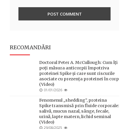
RECOMANDĂRI
Doctorul Peter A. McCullough: Cum îți
poți măsura anticorpii împotriva
proteinei Spike și care sunt riscurile
asociate cu prezența proteinei în corp
(Video)
POSTED
01/01/2026
ON
Fenomenul „shedding”, proteina
Spike transmisă prin fluide corporale:
salivă, mucus nazal, sânge, fecale,
urină, lapte matern, lichid seminal
(Video)
POSTED
29/08/2025