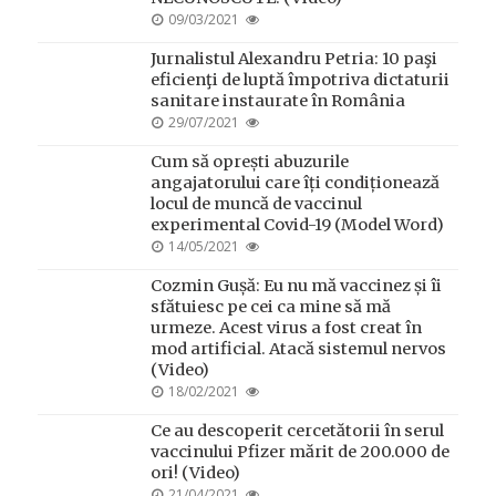
POSTED
09/03/2021
ON
Jurnalistul Alexandru Petria: 10 paşi
eficienţi de luptă împotriva dictaturii
sanitare instaurate în România
POSTED
29/07/2021
ON
Cum să oprești abuzurile
angajatorului care îți condiționează
locul de muncă de vaccinul
experimental Covid-19 (Model Word)
POSTED
14/05/2021
ON
Cozmin Gușă: Eu nu mă vaccinez și îi
sfătuiesc pe cei ca mine să mă
urmeze. Acest virus a fost creat în
mod artificial. Atacă sistemul nervos
(Video)
POSTED
18/02/2021
ON
Ce au descoperit cercetătorii în serul
vaccinului Pfizer mărit de 200.000 de
ori! (Video)
POSTED
21/04/2021