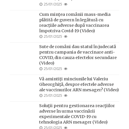
POSTED
25/01/2025
ON
Cum mințea românii mass-media
plătită de guvern în legătură cu
reacțiile adverse după vaccinarea
împotriva Covid-19 (Video)
POSTED
25/01/2025
ON
Sute de români dau statul în judecată
pentru campania de vaccinare anti-
COVID, din cauza efectelor secundare
(Video)
POSTED
25/01/2025
ON
Vă amintiți minciunile lui Valeriu
Gheorghiţă, despre efectele adverse
ale vaccinurilor ARN mesager? (Video)
POSTED
25/01/2025
ON
Soluţii pentru gestionarea reacţiilor
adverse în urma vaccinării
experimentale COVID-19 cu
tehnologia ARN mesager (Video)
POSTED
25/01/2025