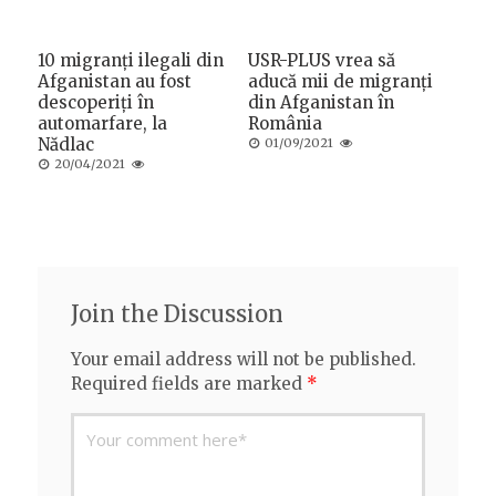
10 migranți ilegali din
USR-PLUS vrea să
Afganistan au fost
aducă mii de migranți
descoperiți în
din Afganistan în
automarfare, la
România
Nădlac
Posted
01/09/2021
on
Posted
20/04/2021
on
Join the Discussion
Your email address will not be published.
Required fields are marked
*