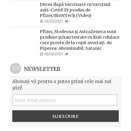
Deces după vaccinare cu vaccinul
anti-Covid-19 produs de
Pfizer/BioNTech (Video)
POSTED
03/03/2021
ON
Pfizer, Moderna și AstraZeneca sunt
produse și/sau testate cu linii celulare
care provin de la copii avortați. Av.
Piperea: Abominabil. Satanic
POSTED
08/03/2021
ON
NEWSLETTER
Abonați-vă pentru a putea primi cele mai noi
știri!
SUBSCRIBE