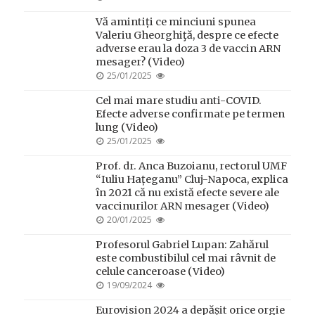
ON
Vă amintiți ce minciuni spunea
Valeriu Gheorghiţă, despre ce efecte
adverse erau la doza 3 de vaccin ARN
mesager? (Video)
POSTED
25/01/2025
ON
Cel mai mare studiu anti-COVID.
Efecte adverse confirmate pe termen
lung (Video)
POSTED
25/01/2025
ON
Prof. dr. Anca Buzoianu, rectorul UMF
“Iuliu Hațeganu” Cluj-Napoca, explica
în 2021 că nu există efecte severe ale
vaccinurilor ARN mesager (Video)
POSTED
20/01/2025
ON
Profesorul Gabriel Lupan: Zahărul
este combustibilul cel mai râvnit de
celule canceroase (Video)
POSTED
19/09/2024
ON
Eurovision 2024 a depășit orice orgie