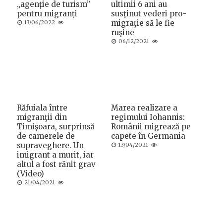
„agenție de turism”
ultimii 6 ani au
pentru migranți
susţinut vederi pro-
Posted
migraţie să le fie
13/06/2022
on
ruşine
Posted
06/12/2021
on
Răfuiala între
Marea realizare a
migranţii din
regimului Iohannis:
Timişoara, surprinsă
Românii migrează pe
de camerele de
capete în Germania
supraveghere. Un
Posted
13/04/2021
on
imigrant a murit, iar
altul a fost rănit grav
(Video)
Posted
21/04/2021
on