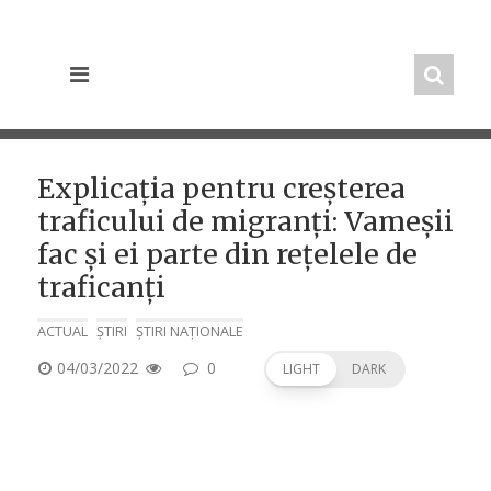
Skip
to
content
Explicația pentru creșterea
traficului de migranți: Vameșii
fac și ei parte din rețelele de
traficanți
ACTUAL
ȘTIRI
ȘTIRI NAȚIONALE
POSTED
04/03/2022
0
LIGHT
DARK
ON