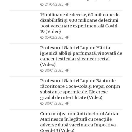
POSTED
21/04/2025
ON
15 milioane de decese, 60 milioane de
dizabilități și 900 milioane de leziuni
post vaccinare experimentală Covid-
19 (Video)
POSTED
05/02/2025
ON
Profesorul Gabriel Lupan: Hârtia
igienică albă și parfumată, vinovată de
cancer testicular și cancer rectal
(Video)
POSTED
30/01/2025
ON
Profesorul Gabriel Lupan: Băuturile
răcoritoare Coca-Cola și Pepsi conțin
substanțe spermicide. Ele cresc
gradul de infertilitate (Video)
POSTED
30/01/2025
ON
Cum mințea românii doctorul Adrian
Marinescu în legătură cu reacțiile
adverse după vaccinarea împotriva
Covid-19 (Video)