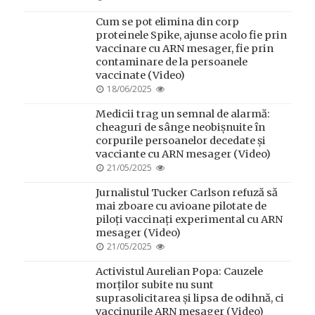
ON
Cum se pot elimina din corp
proteinele Spike, ajunse acolo fie prin
vaccinare cu ARN mesager, fie prin
contaminare de la persoanele
vaccinate (Video)
POSTED
18/06/2025
ON
Medicii trag un semnal de alarmă:
cheaguri de sânge neobișnuite în
corpurile persoanelor decedate și
vacciante cu ARN mesager (Video)
POSTED
21/05/2025
ON
Jurnalistul Tucker Carlson refuză să
mai zboare cu avioane pilotate de
piloți vaccinați experimental cu ARN
mesager (Video)
POSTED
21/05/2025
ON
Activistul Aurelian Popa: Cauzele
morților subite nu sunt
suprasolicitarea și lipsa de odihnă, ci
vaccinurile ARN mesager (Video)