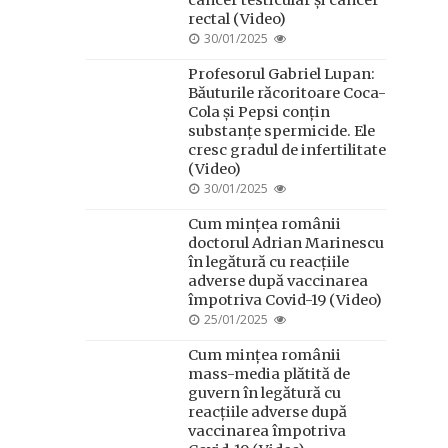
cancer testicular și cancer
rectal (Video)
POSTED
30/01/2025
ON
Profesorul Gabriel Lupan:
Băuturile răcoritoare Coca-
Cola și Pepsi conțin
substanțe spermicide. Ele
cresc gradul de infertilitate
(Video)
POSTED
30/01/2025
ON
Cum mințea românii
doctorul Adrian Marinescu
în legătură cu reacțiile
adverse după vaccinarea
împotriva Covid-19 (Video)
POSTED
25/01/2025
ON
Cum mințea românii
mass-media plătită de
guvern în legătură cu
reacțiile adverse după
vaccinarea împotriva