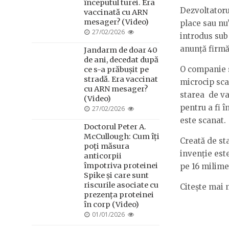
începutul turei. Era
Dezvoltatoru
vaccinată cu ARN
mesager? (Video)
place sau nu
POSTED
27/02/2026
introdus sub 
ON
anunță firmă
Jandarm de doar 40
de ani, decedat după
O companie s
ce s-a prăbușit pe
stradă. Era vaccinat
microcip sca
cu ARN mesager?
starea de v
(Video)
pentru a fi î
POSTED
27/02/2026
ON
este scanat.
Doctorul Peter A.
McCullough: Cum îți
Creată de st
poți măsura
invenție est
anticorpii
împotriva proteinei
pe 16 milimet
Spike și care sunt
riscurile asociate cu
Citește mai 
prezența proteinei
în corp (Video)
POSTED
01/01/2026
ON