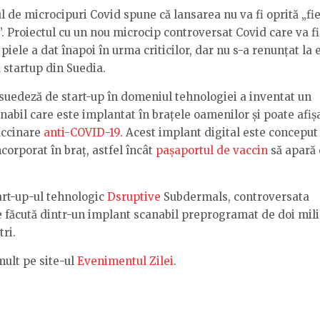
l de microcipuri Covid spune că lansarea nu va fi oprită „fie
”. Proiectul cu un nou microcip controversat Covid care va fi
piele a dat înapoi în urma criticilor, dar nu s-a renunțat la e
 startup din Suedia.
uedeză de start-up în domeniul tehnologiei a inventat un
nabil care este implantat în brațele oamenilor și poate afiș
accinare
anti-COVID-19.
Acest implant digital este conceput
ncorporat în braț, astfel încât
pașaportul de vaccin
să apară
art-up-ul tehnologic
Dsruptive
Subdermals, controversata
e făcută dintr-un implant scanabil preprogramat de doi mil
ri.
mult pe site-ul
Evenimentul Zilei
.