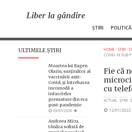
Skip
to
Liber la gândire
content
ȘTIRI
POLITICĂ
›
›
HOME
ȘTIRI
Ș
ULTIMELE ȘTIRI
COVID-19 SUB P
Moartea lui Eugen
Fie că n
Olariu, susținător al
vaccinării anti-
microci
Covid, și întrebarea
cu tele
incomodă a
infarctelor
premature din era
ACTUAL
ȘTIRI
post-pandemie
POSTED
12/01/2022
POSTED
03/07/2026
ON
ON
Andreea Micu,
tânăra solistă de