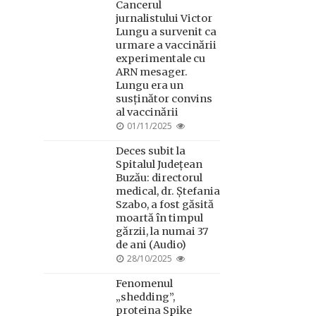
Cancerul
jurnalistului Victor
Lungu a survenit ca
urmare a vaccinării
experimentale cu
ARN mesager.
Lungu era un
susținător convins
al vaccinării
POSTED
01/11/2025
ON
Deces subit la
Spitalul Județean
Buzău: directorul
medical, dr. Ștefania
Szabo, a fost găsită
moartă în timpul
gărzii, la numai 37
de ani (Audio)
POSTED
28/10/2025
ON
Fenomenul
„shedding”,
proteina Spike