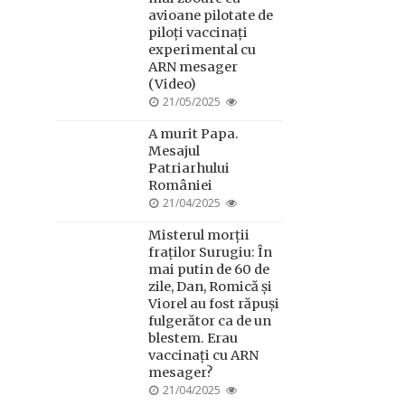
avioane pilotate de
piloți vaccinați
experimental cu
ARN mesager
(Video)
POSTED
21/05/2025
ON
A murit Papa.
Mesajul
Patriarhului
României
POSTED
21/04/2025
ON
Misterul morții
fraților Surugiu: În
mai putin de 60 de
zile, Dan, Romică și
Viorel au fost răpuși
fulgerător ca de un
blestem. Erau
vaccinați cu ARN
mesager?
POSTED
21/04/2025