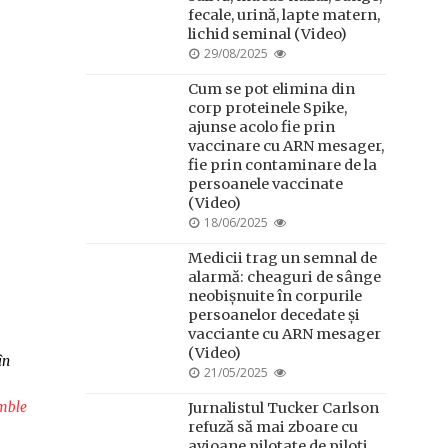
fecale, urină, lapte matern,
lichid seminal (Video)
POSTED
29/08/2025
ON
Cum se pot elimina din
corp proteinele Spike,
ajunse acolo fie prin
vaccinare cu ARN mesager,
fie prin contaminare de la
persoanele vaccinate
(Video)
POSTED
18/06/2025
ON
Medicii trag un semnal de
alarmă: cheaguri de sânge
neobișnuite în corpurile
persoanelor decedate și
vacciante cu ARN mesager
(Video)
în
POSTED
21/05/2025
ON
mble
Jurnalistul Tucker Carlson
refuză să mai zboare cu
avioane pilotate de piloți