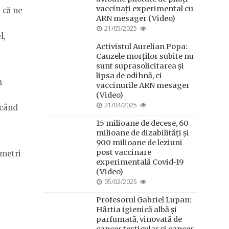
vaccinați experimental cu
 că ne
ARN mesager (Video)
POSTED
21/05/2025
l,
ON
Activistul Aurelian Popa:
Cauzele morților subite nu
sunt suprasolicitarea și
lipsa de odihnă, ci
a
vaccinurile ARN mesager
(Video)
POSTED
21/04/2025
 când
ON
15 milioane de decese, 60
milioane de dizabilități și
900 milioane de leziuni
post vaccinare
imetri
experimentală Covid-19
(Video)
POSTED
05/02/2025
ON
Profesorul Gabriel Lupan:
Hârtia igienică albă și
parfumată, vinovată de