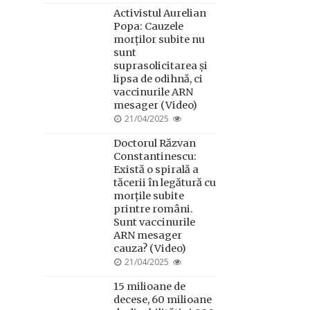
ON
Activistul Aurelian
Popa: Cauzele
morților subite nu
sunt
suprasolicitarea și
lipsa de odihnă, ci
vaccinurile ARN
mesager (Video)
POSTED
21/04/2025
ON
Doctorul Răzvan
Constantinescu:
Există o spirală a
tăcerii în legătură cu
morțile subite
printre români.
Sunt vaccinurile
ARN mesager
cauza? (Video)
POSTED
21/04/2025
ON
15 milioane de
decese, 60 milioane