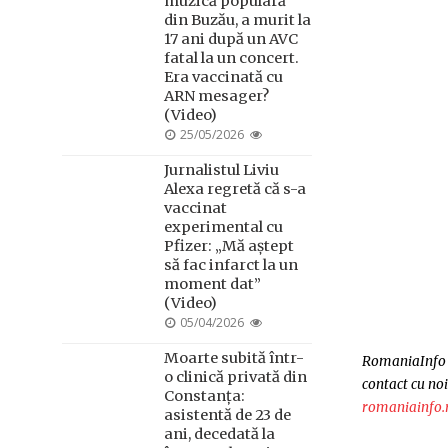
muzică populară
din Buzău, a murit la
17 ani după un AVC
fatal la un concert.
Era vaccinată cu
ARN mesager?
(Video)
POSTED
25/05/2026
ON
Jurnalistul Liviu
Alexa regretă că s-a
vaccinat
experimental cu
Pfizer: „Mă aștept
să fac infarct la un
moment dat”
(Video)
POSTED
05/04/2026
ON
Moarte subită într-
RomaniaInfo s
o clinică privată din
contact cu noi
Constanța:
romaniainfo.
asistentă de 23 de
ani, decedată la