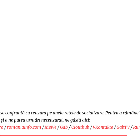
e confruntă cu cenzura pe unele rețele de socializare. Pentru a rămâne 
 și a ne putea urmări necenzurat, ne găsiți aici:
ro
/
romaniainfo.com
/
MeWe
/
Gab
/
Clouthub
/
VKontakte
/
GabTV
/
Ru