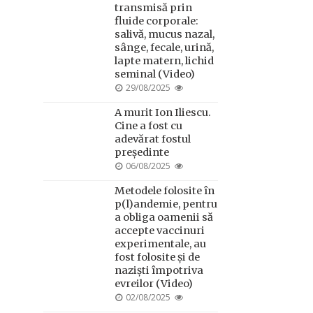
transmisă prin
fluide corporale:
salivă, mucus nazal,
sânge, fecale, urină,
lapte matern, lichid
seminal (Video)
POSTED
29/08/2025
ON
A murit Ion Iliescu.
Cine a fost cu
adevărat fostul
președinte
POSTED
06/08/2025
ON
Metodele folosite în
p(l)andemie, pentru
a obliga oamenii să
accepte vaccinuri
experimentale, au
fost folosite și de
naziști împotriva
evreilor (Video)
POSTED
02/08/2025
ON