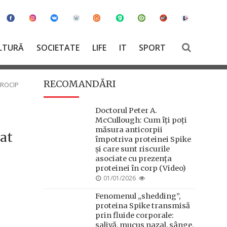
LTURĂ
SOCIETATE
LIFE
IT
SPORT
RECOMANDĂRI
CROCIP
Doctorul Peter A.
McCullough: Cum îți poți
măsura anticorpii
nat
împotriva proteinei Spike
și care sunt riscurile
asociate cu prezența
proteinei în corp (Video)
POSTED
01/01/2026
ON
Fenomenul „shedding”,
proteina Spike transmisă
prin fluide corporale:
salivă, mucus nazal, sânge,