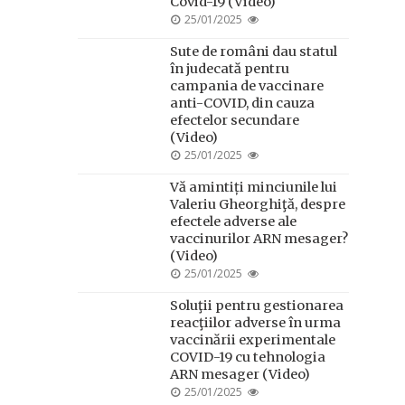
Covid-19 (Video)
POSTED
25/01/2025
ON
Sute de români dau statul
în judecată pentru
campania de vaccinare
anti-COVID, din cauza
efectelor secundare
(Video)
POSTED
25/01/2025
ON
Vă amintiți minciunile lui
Valeriu Gheorghiţă, despre
efectele adverse ale
vaccinurilor ARN mesager?
(Video)
POSTED
25/01/2025
ON
Soluţii pentru gestionarea
reacţiilor adverse în urma
vaccinării experimentale
COVID-19 cu tehnologia
ARN mesager (Video)
POSTED
25/01/2025