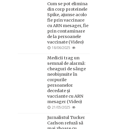
Cum se pot elimina
din corp proteinele
Spike, ajunse acolo
fie prin vaccinare
cu ARN mesager, fie
prin contaminare
de la persoanele
vaccinate (Video)
POSTED
18/06/2025
ON
Medicii trag un
semnal de alarmă:
cheaguri de sânge
neobișnuite în
corpurile
persoanelor
decedate și
vacciante cu ARN
mesager (Video)
POSTED
21/05/2025
ON
Jurnalistul Tucker
Carlson refuză să
mai zboare cu