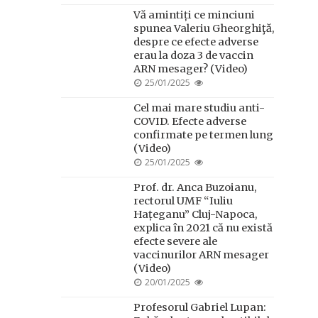
ON
Vă amintiți ce minciuni
spunea Valeriu Gheorghiţă,
despre ce efecte adverse
erau la doza 3 de vaccin
ARN mesager? (Video)
POSTED
25/01/2025
ON
Cel mai mare studiu anti-
COVID. Efecte adverse
confirmate pe termen lung
(Video)
POSTED
25/01/2025
ON
Prof. dr. Anca Buzoianu,
rectorul UMF “Iuliu
Hațeganu” Cluj-Napoca,
explica în 2021 că nu există
efecte severe ale
vaccinurilor ARN mesager
(Video)
POSTED
20/01/2025
ON
Profesorul Gabriel Lupan: