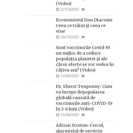
(Video)
POSTED
27/10/2021
ON
Economistul Dan Diaconu:
Ceea ce trăim și ceea ce
vine
POSTED
26/10/2021
ON
Sunt vaccinurile Covid-19
un mijloc de a reduce
populația planetei și ale
căror efecte se vor vedea în
câțiva ani? (Video)
POSTED
13/05/2021
ON
Dr. Sherri Tenpenny: Cum
va începe depopularea
globală cauzată de
vaccinurile anti-COVID-19
în 3-6 luni (Video)
POSTED
15/04/2021
ON
Adrian Streinu-Cercel,
alarmistul de serviciu