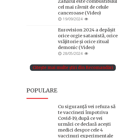
Zahărul este combustibilul
cel mai râvnit de celule
canceroase (Video)
POSTED
19/09/2024
ON
Eurovision 2024 a depășit
orice orgie satanistă, orice
vrăjitorie și orice ritual
demonic (Video)
POSTED
28/05/2024
ON
Citește mai multe știri din Recomandări
POPULARE
Cu siguranță vei refuza să
te vaccinezi împotriva
Covid-19, după ce vei
urmări ce declară acești
medici despre cele 4
vaccinuri experimentale