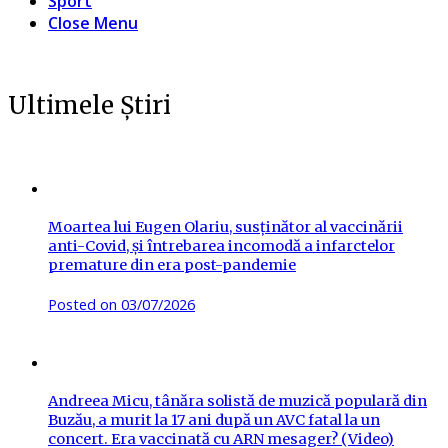
Sport
Close Menu
Ultimele Știri
Moartea lui Eugen Olariu, susținător al vaccinării
anti-Covid, și întrebarea incomodă a infarctelor
premature din era post-pandemie
Posted on
03/07/2026
Andreea Micu, tânăra solistă de muzică populară din
Buzău, a murit la 17 ani după un AVC fatal la un
concert. Era vaccinată cu ARN mesager? (Video)