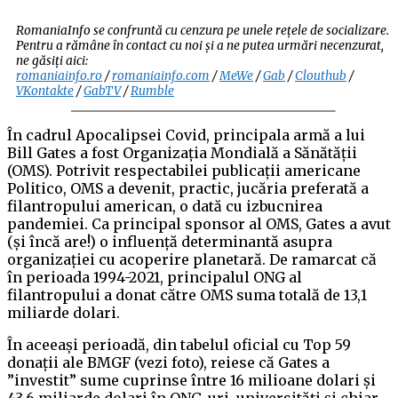
RomaniaInfo se confruntă cu cenzura pe unele rețele de socializare.
Pentru a rămâne în contact cu noi și a ne putea urmări necenzurat,
ne găsiți aici:
romaniainfo.ro
/
romaniainfo.com
/
MeWe
/
Gab
/
Clouthub
/
VKontakte
/
GabTV
/
Rumble
În cadrul Apocalipsei Covid, principala armă a lui
Bill Gates a fost Organizația Mondială a Sănătății
(OMS). Potrivit respectabilei publicații americane
Politico, OMS a devenit, practic, jucăria preferată a
filantropului american, o dată cu izbucnirea
pandemiei. Ca principal sponsor al OMS, Gates a avut
(și încă are!) o influență determinantă asupra
organizației cu acoperire planetară. De ramarcat că
în perioada 1994-2021, principalul ONG al
filantropului a donat către OMS suma totală de 13,1
miliarde dolari.
În aceeași perioadă, din tabelul oficial cu Top 59
donații ale BMGF (vezi foto), reiese că Gates a
”investit” sume cuprinse între 16 milioane dolari și