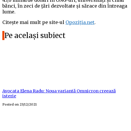
43,6 miliarde dolari în ONG-uri, universități și chiar
bănci, în zeci de țări dezvoltate și sărace din întreaga
lume.
Citește mai mult pe site-ul
Opoziția.net
.
Pe același subiect
Avocata Elena Radu: Noua variantă Omnicron creează
isterie
Posted on
23/12/2021