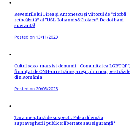
Revenirile lui Firea și Antonescu și viitorul de ”ciorbă
reîncălzită” al ”USL-Iohannis&Ciolacu”. De doi bani
speranță!
Posted on
13/11/2023
Cultul sexo-marxist denumit “Comunitatea LGBTQP”,
finanțat de ONG-uri străine, a ieșit, din nou, pe străzile
din România
Posted on
20/08/2023
Țara mea, țară de suspecți. Falsa dilemă a
supravegherii publice: libertate sau siguranță?