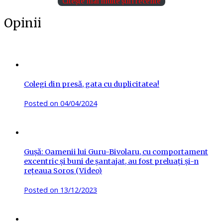
Citește mai multe știri recente
Opinii
Colegi din presă, gata cu duplicitatea!
Posted on
04/04/2024
Gușă: Oamenii lui Guru-Bivolaru, cu comportament
excentric și buni de șantajat, au fost preluați și-n
rețeaua Soros (Video)
Posted on
13/12/2023