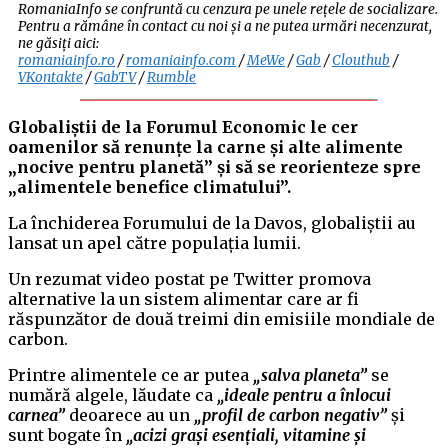
RomaniaInfo se confruntă cu cenzura pe unele rețele de socializare.
Pentru a rămâne în contact cu noi și a ne putea urmări necenzurat,
ne găsiți aici:
romaniainfo.ro
/
romaniainfo.com
/
MeWe
/
Gab
/
Clouthub
/
VKontakte
/
GabTV
/
Rumble
Globaliștii de la Forumul Economic le cer
oamenilor să renunțe la carne și alte alimente
„nocive pentru planetă” și să se reorienteze spre
„alimentele benefice climatului”.
La închiderea Forumului de la Davos, globaliștii au
lansat un apel către populația lumii.
Un rezumat video postat pe Twitter promova
alternative la un sistem alimentar care ar fi
răspunzător de două treimi din emisiile mondiale de
carbon.
Printre alimentele ce ar putea
„salva planeta”
se
numără algele, lăudate ca
„ideale pentru a înlocui
carnea”
deoarece au un
„profil de carbon negativ”
și
sunt bogate în
„acizi grași esențiali, vitamine și