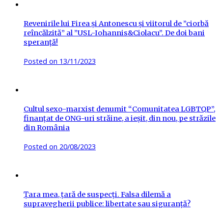
Revenirile lui Firea și Antonescu și viitorul de ”ciorbă
reîncălzită” al ”USL-Iohannis&Ciolacu”. De doi bani
speranță!
Posted on
13/11/2023
Cultul sexo-marxist denumit “Comunitatea LGBTQP”,
finanțat de ONG-uri străine, a ieșit, din nou, pe străzile
din România
Posted on
20/08/2023
Țara mea, țară de suspecți. Falsa dilemă a
supravegherii publice: libertate sau siguranță?