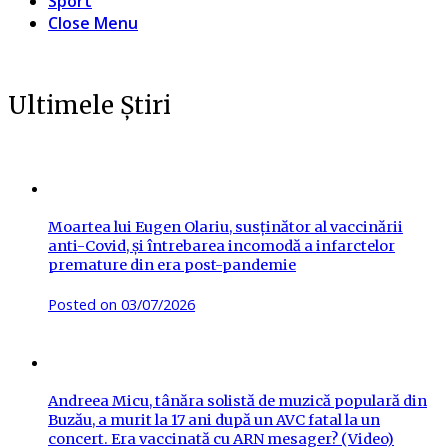
Sport
Close Menu
Ultimele Știri
Moartea lui Eugen Olariu, susținător al vaccinării
anti-Covid, și întrebarea incomodă a infarctelor
premature din era post-pandemie
Posted on
03/07/2026
Andreea Micu, tânăra solistă de muzică populară din
Buzău, a murit la 17 ani după un AVC fatal la un
concert. Era vaccinată cu ARN mesager? (Video)