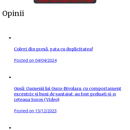
Citește mai multe știri recente
Opinii
Colegi din presă, gata cu duplicitatea!
Posted on
04/04/2024
Gușă: Oamenii lui Guru-Bivolaru, cu comportament
excentric și buni de șantajat, au fost preluați și-n
rețeaua Soros (Video)
Posted on
13/12/2023