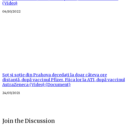
(Video)
Posted
06/10/2022
on
Soț și soție din Prahova decedați la doar câteva ore
distanță, după vaccinul Pfizer. Fiica lor la ATI, după vaccinul
AstraZeneca (Video) (Document)
Posted
24/03/2021
on
Join the Discussion