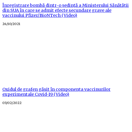
Înregistrare bombă dintr-o ședință a Ministerului Sănătății
din SUA în care se admit efecte secundare grave ale
vaccinului Pfizer/BioNTech (Video)
Posted
26/10/2021
on
Oxidul de grafen găsit în componența vaccinurilor
experimentale Covid-19 (Video)
Posted
03/02/2022
on