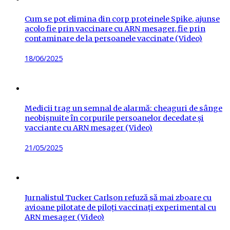
Cum se pot elimina din corp proteinele Spike, ajunse
acolo fie prin vaccinare cu ARN mesager, fie prin
contaminare de la persoanele vaccinate (Video)
Posted
18/06/2025
on
Medicii trag un semnal de alarmă: cheaguri de sânge
neobișnuite în corpurile persoanelor decedate și
vacciante cu ARN mesager (Video)
Posted
21/05/2025
on
Jurnalistul Tucker Carlson refuză să mai zboare cu
avioane pilotate de piloți vaccinați experimental cu
ARN mesager (Video)