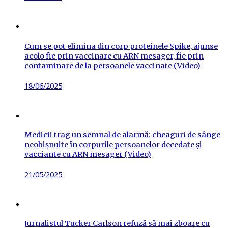
on
Cum se pot elimina din corp proteinele Spike, ajunse
acolo fie prin vaccinare cu ARN mesager, fie prin
contaminare de la persoanele vaccinate (Video)
Posted
18/06/2025
on
Medicii trag un semnal de alarmă: cheaguri de sânge
neobișnuite în corpurile persoanelor decedate și
vacciante cu ARN mesager (Video)
Posted
21/05/2025
on
Jurnalistul Tucker Carlson refuză să mai zboare cu