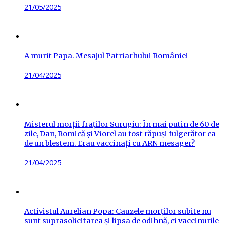
Posted
21/05/2025
on
A murit Papa. Mesajul Patriarhului României
Posted
21/04/2025
on
Misterul morții fraților Surugiu: În mai putin de 60 de
zile, Dan, Romică și Viorel au fost răpuși fulgerător ca
de un blestem. Erau vaccinați cu ARN mesager?
Posted
21/04/2025
on
Activistul Aurelian Popa: Cauzele morților subite nu
sunt suprasolicitarea și lipsa de odihnă, ci vaccinurile