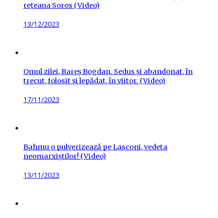
rețeaua Soros (Video)
Posted
13/12/2023
on
Omul zilei, Rareș Bogdan. Sedus și abandonat, în
trecut, folosit și lepădat, în viitor. (Video)
Posted
17/11/2023
on
Bahmu o pulverizează pe Lasconi, vedeta
neomarxiștilor! (Video)
Posted
13/11/2023
on