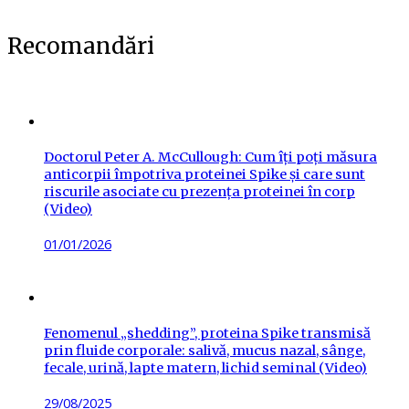
Recomandări
Doctorul Peter A. McCullough: Cum îți poți măsura
anticorpii împotriva proteinei Spike și care sunt
riscurile asociate cu prezența proteinei în corp
(Video)
Posted
01/01/2026
on
Fenomenul „shedding”, proteina Spike transmisă
prin fluide corporale: salivă, mucus nazal, sânge,
fecale, urină, lapte matern, lichid seminal (Video)
Posted
29/08/2025