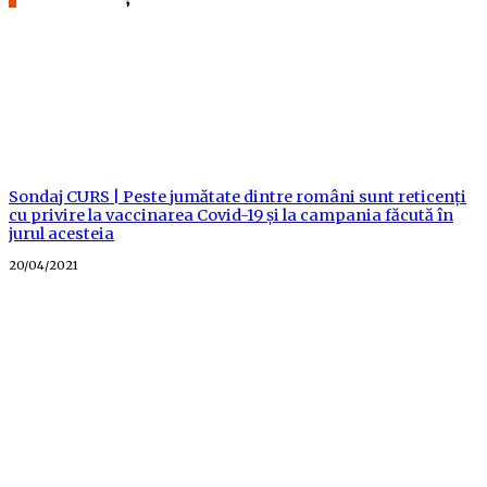
Sondaj CURS | Peste jumătate dintre români sunt reticenți
cu privire la vaccinarea Covid-19 și la campania făcută în
jurul acesteia
Posted
20/04/2021
on