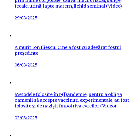
prin fluide corporale: salivă, mucus nazal, sânge,
fecale, urină, lapte matern, lichid seminal (Video)
Posted
29/08/2025
on
A murit Ion Iliescu. Cine a fost cu adevărat fostul
președinte
Posted
06/08/2025
on
Metodele folosite în p(l)andemie, pentru a obliga
oamenii să accepte vaccinuri experimentale, au fost
folosite și de naziști împotriva evreilor (Video)
Posted
02/08/2025
on