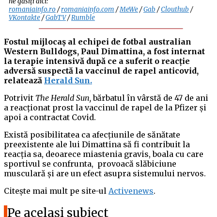
ne găsiți aici:
romaniainfo.ro
/
romaniainfo.com
/
MeWe
/
Gab
/
Clouthub
/
VKontakte
/
GabTV
/
Rumble
Fostul mijlocaș al echipei de fotbal australian
Western Bulldogs, Paul Dimattina, a fost internat
la terapie intensivă după ce a suferit o reacție
adversă suspectă la vaccinul de rapel anticovid,
relatează
Herald Sun.
Potrivit
The Herald Sun,
bărbatul în vârstă de 47 de ani
a reacționat prost la vaccinul de rapel de la Pfizer și
apoi a contractat Covid.
Există posibilitatea ca afecțiunile de sănătate
preexistente ale lui Dimattina să fi contribuit la
reacția sa, deoarece miastenia gravis, boala cu care
sportivul se confrunta, provoacă slăbiciune
musculară și are un efect asupra sistemului nervos.
Citește mai mult pe site-ul
Activenews
.
Pe același subiect