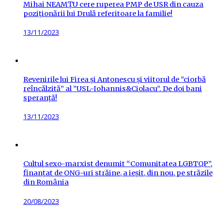
Mihai NEAMȚU cere ruperea PMP de USR din cauza
poziționării lui Drulă referitoare la familie!
Posted
13/11/2023
on
Revenirile lui Firea și Antonescu și viitorul de ”ciorbă
reîncălzită” al ”USL-Iohannis&Ciolacu”. De doi bani
speranță!
Posted
13/11/2023
on
Cultul sexo-marxist denumit “Comunitatea LGBTQP”,
finanțat de ONG-uri străine, a ieșit, din nou, pe străzile
din România
Posted
20/08/2023
on