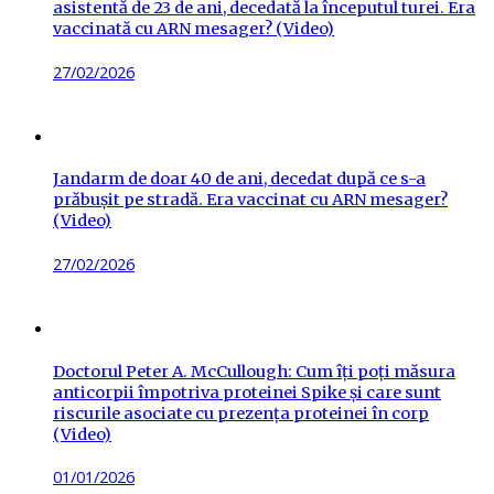
asistentă de 23 de ani, decedată la începutul turei. Era
vaccinată cu ARN mesager? (Video)
Posted
27/02/2026
on
Jandarm de doar 40 de ani, decedat după ce s-a
prăbușit pe stradă. Era vaccinat cu ARN mesager?
(Video)
Posted
27/02/2026
on
Doctorul Peter A. McCullough: Cum îți poți măsura
anticorpii împotriva proteinei Spike și care sunt
riscurile asociate cu prezența proteinei în corp
(Video)
Posted
01/01/2026