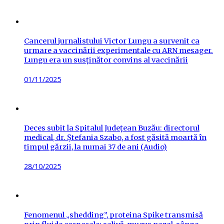
on
Cancerul jurnalistului Victor Lungu a survenit ca
urmare a vaccinării experimentale cu ARN mesager.
Lungu era un susținător convins al vaccinării
Posted
01/11/2025
on
Deces subit la Spitalul Județean Buzău: directorul
medical, dr. Ștefania Szabo, a fost găsită moartă în
timpul gărzii, la numai 37 de ani (Audio)
Posted
28/10/2025
on
Fenomenul „shedding”, proteina Spike transmisă