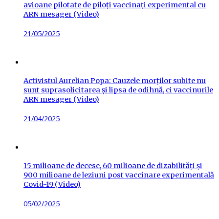
avioane pilotate de piloți vaccinați experimental cu
ARN mesager (Video)
Posted
21/05/2025
on
Activistul Aurelian Popa: Cauzele morților subite nu
sunt suprasolicitarea și lipsa de odihnă, ci vaccinurile
ARN mesager (Video)
Posted
21/04/2025
on
15 milioane de decese, 60 milioane de dizabilități și
900 milioane de leziuni post vaccinare experimentală
Covid-19 (Video)
Posted
05/02/2025
on