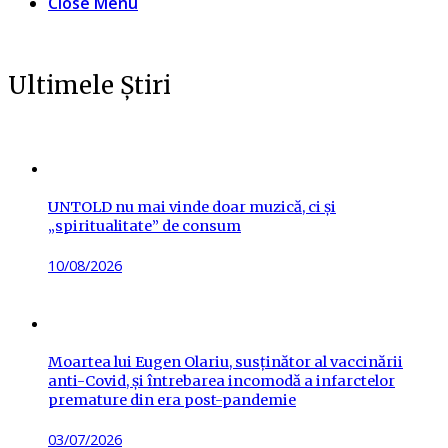
Close Menu
Ultimele Știri
UNTOLD nu mai vinde doar muzică, ci și
„spiritualitate” de consum
Posted
10/08/2026
on
Moartea lui Eugen Olariu, susținător al vaccinării
anti-Covid, și întrebarea incomodă a infarctelor
premature din era post-pandemie
Posted
03/07/2026