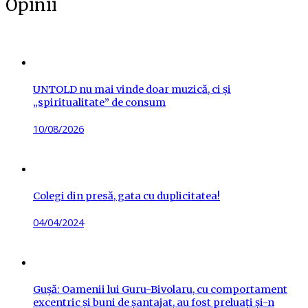
Opinii
UNTOLD nu mai vinde doar muzică, ci și
„spiritualitate” de consum
Posted
10/08/2026
on
Colegi din presă, gata cu duplicitatea!
Posted
04/04/2024
on
Gușă: Oamenii lui Guru-Bivolaru, cu comportament
excentric și buni de șantajat, au fost preluați și-n