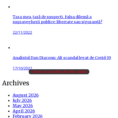
Țara mea, țară de suspecți. Falsa dilemă a
supravegherii publice: libertate sau siguranță?
Posted
22/11/2022
on
Analistul Dan Diaconu: Alt scandal legat de Covid-19
Posted
17/10/2022
Citește mai multe știri din Opinii
on
Archives
August 2026
July 2026
May 2026
April 2026
February 2026