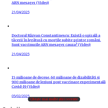
ARN mesager (Video)
Posted
21/04/2025
on
Doctorul Răzvan Constantinescu: Există o spirală a
tăcerii în legătură cu morțile subite printre români.
Sunt vaccinurile ARN mesager cauza? (Video)
Posted
21/04/2025
on
15 milioane de decese, 60 milioane de dizabilități și
900 milioane de leziuni post vaccinare experimentală
Covid-19 (Video)
Posted
05/02/2025
Citește mai multe știri recente
on