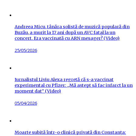
on
Andreea Micu, tânăra solistă de muzică populară din
Buzău, a murit la 17 ani după un AVC fatal la un
concert. Era vaccinată cu ARN mesager? (Video)
Posted
25/05/2026
on
Jurnalistul Liviu Alexa regretă că s-a vaccinat
experimental cu Pfizer: „Mă aștept să fac infarct la un
moment dat” (Video)
Posted
05/04/2026
on
Moarte subită într-o clinică privată din Constanța: