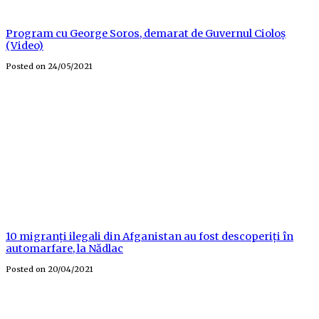
Program cu George Soros, demarat de Guvernul Cioloș
(Video)
Posted on
24/05/2021
10 migranți ilegali din Afganistan au fost descoperiți în
automarfare, la Nădlac
Posted on
20/04/2021