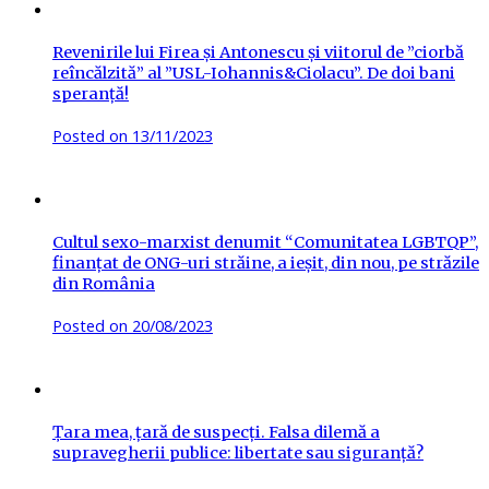
Revenirile lui Firea și Antonescu și viitorul de ”ciorbă
reîncălzită” al ”USL-Iohannis&Ciolacu”. De doi bani
speranță!
Posted on
13/11/2023
Cultul sexo-marxist denumit “Comunitatea LGBTQP”,
finanțat de ONG-uri străine, a ieșit, din nou, pe străzile
din România
Posted on
20/08/2023
Țara mea, țară de suspecți. Falsa dilemă a
supravegherii publice: libertate sau siguranță?