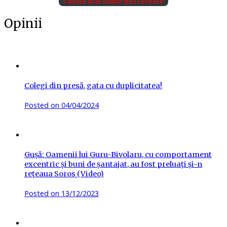
Citește mai multe știri recente
Opinii
Colegi din presă, gata cu duplicitatea!
Posted on
04/04/2024
Gușă: Oamenii lui Guru-Bivolaru, cu comportament
excentric și buni de șantajat, au fost preluați și-n
rețeaua Soros (Video)
Posted on
13/12/2023