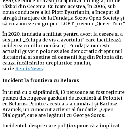
1990, se concentra asupra ajutorării refugiaților de
război din Cecenia. Cu toate acestea, în 2006, sub
noua conducere a lui Piotr Bystrianin, a început să
atragă finanțare de la Fundația Soros Open Society și
să colaboreze cu grupuri LGBT precum „Queer Tour”.
În 2020, fundația a militat pentru avort la cerere și a
susținut „Echipa de vis a avortului” care facilitează
uciderea copiilor nenăscuți. Fundația numește
actualul guvern polonez ales democratic drept unul
dictatorial și susține că oamenii fug din Polonia din
cauza încălcărilor drepturilor omului,
scrie
RemixNews
.
Incident la frontiera cu Belarus
În urmă cu o săptămână, 13 persoane au fost reținute
pentru distrugerea gardului de frontieră al Poloniei
cu Belarus. Printre acestea s-a numărat și Bartosz
Kramek, un cunoscut activist al fundației „Open
Dialogue”, care are legături cu George Soros.
Incidentul, despre care poliția spune că a implicat