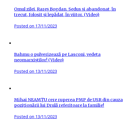
Omul zilei, Rareș Bogdan. Sedus și abandonat, în
trecut, folosit și lepădat, în viitor. (Video)
Posted on
17/11/2023
Bahmu o pulverizează pe Lasconi, vedeta
neomarxiștilor! (Video)
Posted on
13/11/2023
Mihai NEAMȚU cere ruperea PMP de USR din cauza
poziționării lui Drulă referitoare la familie!
Posted on
13/11/2023