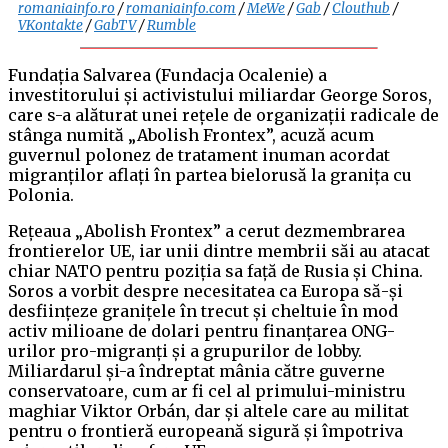
romaniainfo.ro
/
romaniainfo.com
/
MeWe
/
Gab
/
Clouthub
/
VKontakte
/
GabTV
/
Rumble
Fundația Salvarea (Fundacja Ocalenie) a
investitorului și activistului miliardar George Soros,
care s-a alăturat unei rețele de organizații radicale de
stânga numită „Abolish Frontex”, acuză acum
guvernul polonez de tratament inuman acordat
migranților aflați în partea bielorusă la granița cu
Polonia.
Rețeaua „Abolish Frontex” a cerut dezmembrarea
frontierelor UE, iar unii dintre membrii săi au atacat
chiar NATO pentru poziția sa față de Rusia și China.
Soros a vorbit despre necesitatea ca Europa să-și
desființeze granițele în trecut și cheltuie în mod
activ milioane de dolari pentru finanțarea ONG-
urilor pro-migranți și a grupurilor de lobby.
Miliardarul și-a îndreptat mânia către guverne
conservatoare, cum ar fi cel al primului-ministru
maghiar Viktor Orbán, dar și altele care au militat
pentru o frontieră europeană sigură și împotriva