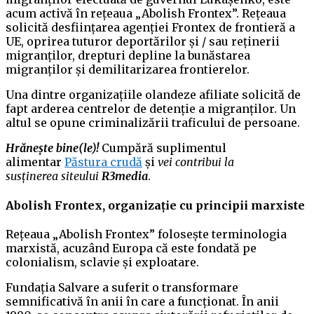
acum activă în rețeaua „Abolish Frontex”. Rețeaua
solicită desființarea agenției Frontex de frontieră a
UE, oprirea tuturor deportărilor și / sau reținerii
migranților, drepturi depline la bunăstarea
migranților și demilitarizarea frontierelor.
Una dintre organizațiile olandeze afiliate solicită de
fapt arderea centrelor de detenție a migranților. Un
altul se opune criminalizării traficului de persoane.
Hrănește bine(le)!
Cumpără suplimentul
alimentar
Păstura crudă
și
vei contribui la
susținerea
siteului
R
3
media
.
Abolish Frontex, organizație cu principii marxiste
Rețeaua „Abolish Frontex” folosește terminologia
marxistă, acuzând Europa că este fondată pe
colonialism, sclavie și exploatare.
Fundația Salvare a suferit o transformare
semnificativă în anii în care a funcționat. În anii