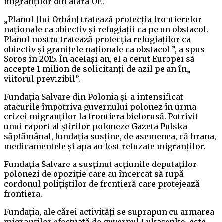
migranților din afara UE.
„Planul [lui Orbán] tratează protecția frontierelor
naționale ca obiectiv și refugiații ca pe un obstacol.
Planul nostru tratează protecția refugiaților ca
obiectiv și granițele naționale ca obstacol ”, a spus
Soros în 2015. În același an, el a cerut Europei să
accepte 1 milion de solicitanți de azil pe an în„
viitorul previzibil”.
Fundația Salvare din Polonia și-a intensificat
atacurile împotriva guvernului polonez în urma
crizei migranților la frontiera bielorusă. Potrivit
unui raport al știrilor poloneze Gazeta Polska
săptămânal, fundația susține, de asemenea, că hrana,
medicamentele și apa au fost refuzate migranților.
Fundația Salvare a susținut acțiunile deputaților
polonezi de opoziție care au încercat să rupă
cordonul polițiștilor de frontieră care protejează
frontiera.
Fundația, ale cărei activități se suprapun cu armarea
migranților efectuată de guvernul Lukașenko, este