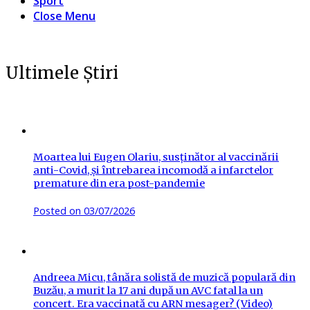
Sport
Close Menu
Ultimele Știri
Moartea lui Eugen Olariu, susținător al vaccinării
anti-Covid, și întrebarea incomodă a infarctelor
premature din era post-pandemie
Posted on
03/07/2026
Andreea Micu, tânăra solistă de muzică populară din
Buzău, a murit la 17 ani după un AVC fatal la un
concert. Era vaccinată cu ARN mesager? (Video)