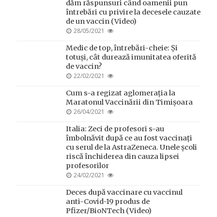
dăm răspunsuri când oamenii pun
întrebări cu privire la decesele cauzate
de un vaccin (Video)
POSTED
28/05/2021
ON
Medic de top, întrebări-cheie: Și
totuși, cât durează imunitatea oferită
de vaccin?
POSTED
22/02/2021
ON
Cum s-a regizat aglomerația la
Maratonul Vaccinării din Timișoara
POSTED
26/04/2021
ON
Italia: Zeci de profesori s-au
îmbolnăvit după ce au fost vaccinați
cu serul de la AstraZeneca. Unele școli
riscă închiderea din cauza lipsei
profesorilor
POSTED
24/02/2021
ON
Deces după vaccinare cu vaccinul
anti-Covid-19 produs de
Pfizer/BioNTech (Video)