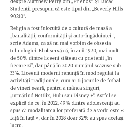
despre Matthew Perry din „Friends”. Și Luca?
Studenții presupun că este tipul din „Beverly Hills
90210”.
Religia a fost înlocuită de o cultură de masă a
„banalității, conformității și auto-îngăduinței ”,
scrie Adams, ca să nu mai vorbim de obsesia
tehnologiei. El observă că, în anii 1970, mai mult
de 50% dintre liceeni stăteau cu prietenii „în
fiecare zi”, dar până în 2020 numărul scăzuse sub
33%. Liceenii moderni renunță în mod regulat la
activități tradiționale, cum ar fi jocurile de fotbal
de vineri seară, pentru a mânca singuri,
„urmărind Netflix, Hulu sau Disney +”. Astfel se
explică de ce, în 2012, 49% dintre adolescenți au
spus că modalitatea lor preferată de a vorbi este «
față în față », dar în 2018 doar 32% au spus același
lucru.