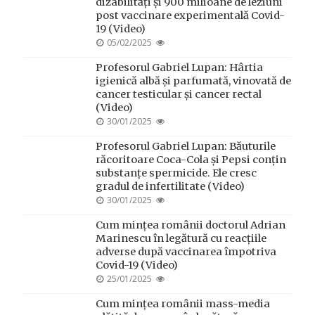
dizabilități și 900 milioane de leziuni
post vaccinare experimentală Covid-
19 (Video)
POSTED
05/02/2025
ON
Profesorul Gabriel Lupan: Hârtia
igienică albă și parfumată, vinovată de
cancer testicular și cancer rectal
(Video)
POSTED
30/01/2025
ON
Profesorul Gabriel Lupan: Băuturile
răcoritoare Coca-Cola și Pepsi conțin
substanțe spermicide. Ele cresc
gradul de infertilitate (Video)
POSTED
30/01/2025
ON
Cum mințea românii doctorul Adrian
Marinescu în legătură cu reacțiile
adverse după vaccinarea împotriva
Covid-19 (Video)
POSTED
25/01/2025
ON
Cum mințea românii mass-media