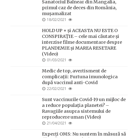
Sanatoriul Balnear din Mangalia,
primul caz de deces din România,
mușamalizat
POSTED
18/02/2021
ON
HOLD UP + și ACEASTA NU ESTE O
CONSPIRAȚIE – cele mai căutate și
interzise filme documentare despre
PLANDEMIE și MAREA RESETARE
(Video)
POSTED
01/03/2021
ON
Medic de top, avertisment de
complicații: Furtuna imunologica
după vaccinul anti-Covid
POSTED
22/02/2021
ON
Sunt vaccinurile Covid-19 un mijloc de
a reduce populația planetei? –
Ravagiile asupra sistemului de
reproducere uman (Video)
POSTED
21/04/2021
ON
Experți OMS: Nu suntem în măsură să