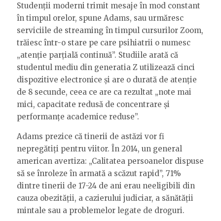
Studenții moderni trimit mesaje în mod constant
în timpul orelor, spune Adams, sau urmăresc
serviciile de streaming în timpul cursurilor Zoom,
trăiesc într-o stare pe care psihiatrii o numesc
„atenție parțială continuă”. Studiile arată că
studentul mediu din generatia Z utilizează cinci
dispozitive electronice și are o durată de atenție
de 8 secunde, ceea ce are ca rezultat „note mai
mici, capacitate redusă de concentrare și
performanțe academice reduse”.
Adams prezice că tinerii de astăzi vor fi
nepregătiți pentru viitor. În 2014, un general
american avertiza: „Calitatea persoanelor dispuse
să se înroleze în armată a scăzut rapid”, 71%
dintre tinerii de 17-24 de ani erau neeligibili din
cauza obezității, a cazierului judiciar, a sănătății
mintale sau a problemelor legate de droguri.