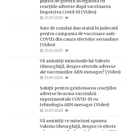
plătită de guvern în legătură cu
reacțiile adverse după vaccinarea
împotriva Covid-19 (Video)
POSTED
25/01/2025
ON
Sute de români dau statul în judecată
pentru campania de vaccinare anti-
COVID, din cauza efectelor secundare
(Video)
POSTED
25/01/2025
ON
Vă amintiți minciunile lui Valeriu
Gheorghiţă, despre efectele adverse
ale vaccinurilor ARN mesager? (Video)
POSTED
25/01/2025
ON
Soluţii pentru gestionarea reacţiilor
adverse în urma vaccinării
experimentale COVID-19 cu
tehnologia ARN mesager (Video)
POSTED
25/01/2025
ON
Vă amintiți ce minciuni spunea
Valeriu Gheorghiţă, despre ce efecte