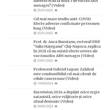
adverse erau la doza 3 de vaccin ARN
mesager? (Video)
POSTED
25/01/2025
ON
Cel mai mare studiu anti-COVID.
Efecte adverse confirmate pe termen
lung (Video)
POSTED
25/01/2025
ON
Prof. dr. Anca Buzoianu, rectorul UMF
“Iuliu Hațeganu” Cluj-Napoca, explica
în 2021 că nu există efecte severe ale
vaccinurilor ARN mesager (Video)
POSTED
20/01/2025
ON
Profesorul Gabriel Lupan: Zahărul
este combustibilul cel mai râvnit de
celule canceroase (Video)
POSTED
19/09/2024
ON
Eurovision 2024 a depășit orice orgie
satanistă, orice vrăjitorie și orice
ritual demonic (Video)
POSTED
28/05/2024