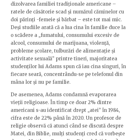
dizolvarea familiei tradiționale americane –
ratele de căsătorie scad și numărul căminelor cu
doi părinți -femeie și bărbat – este tot mai mic.
Deși studiile arată că a lua cina în familie duce la
o scădere a „fumatului, consumului excesiv de
alcool, consumului de marijuana, violență,
probleme școlare, tulburări de alimentație și
activitate sexuală” printre tineri, majoritatea
studenților lui Adams spun că iau cina singuri, în
fiecare seară, concentrându-se pe telefonul din
mâna lor și nu pe familie.
De asemenea, Adams condamnă evaporarea
vieții religioase. În timp ce doar 2% dintre
americani s-au identificat drept „atei” în 1984,
cifra este de 22% până în 2020. Un profesor de
religie observă că atunci când se discută despre
Matei, din Biblie, mulți studenți cred că vorbește