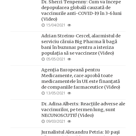
Dr. Sherri Tenpenny: Cum va începe
depopularea globală cauzată de
vaccinurile anti-COVID-19 în 3-6 luni
(Video)
POSTED
15/04/2021
ON
Adrian Streinu-Cercel, alarmistul de
serviciu căruia Big Pharma îi bagă
bani în buzunar pentru a isteriza
populația să se vaccineze (Video)
POSTED
05/05/2021
ON
Agenția Europeană pentru
Medicamente, care aprobă toate
medicamentele în UE este finanțată
de companiile farmaceutice (Video)
POSTED
13/05/2021
ON
Dr. Adina Alberts: Reacțiile adverse ale
vaccinurilor, pe termen lung, sunt
NECUNOSCUTE! (Video)
POSTED
09/03/2021
ON
Jurnalistul Alexandru Petria: 10 paşi