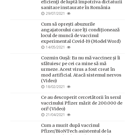
eficienţi de luptă împotriva dictaturii
sanitare instaurate în România
POSTED
29/07/2021
ON
Cum să oprești abuzurile
angajatorului care îți condiționează
locul de muncă de vaccinul
experimental Covid-19 (Model Word)
POSTED
14/05/2021
ON
Cozmin Gușă: Eu nu mă vaccinez și îi
sfătuiesc pe cei ca mine să mă
urmeze. Acest virus a fost creat în
mod artificial. Atacă sistemul nervos
(Video)
POSTED
18/02/2021
ON
Ce au descoperit cercetătorii în serul
vaccinului Pfizer mărit de 200.000 de
ori! (Video)
POSTED
21/04/2021
ON
Cum a murit după vaccinul
Pfizer/BioNTech asistentul de la