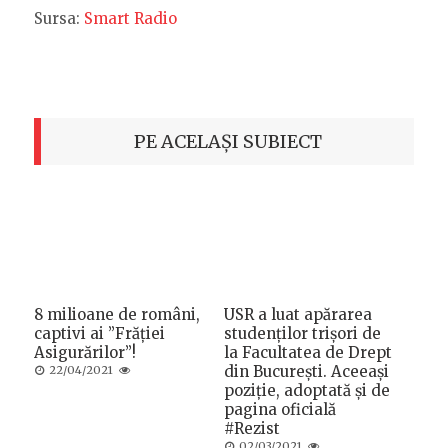
Sursa:
Smart Radio
PE ACELAȘI SUBIECT
8 milioane de români,
USR a luat apărarea
captivi ai ”Frăției
studenților trișori de
Asigurărilor”!
la Facultatea de Drept
Posted
din București. Aceeași
22/04/2021
on
poziție, adoptată și de
pagina oficială
#Rezist
Posted
02/03/2021