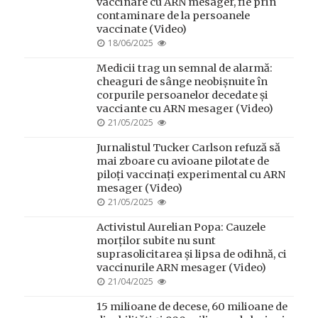
vaccinare cu ARN mesager, fie prin
contaminare de la persoanele
vaccinate (Video)
POSTED
18/06/2025
ON
Medicii trag un semnal de alarmă:
cheaguri de sânge neobișnuite în
corpurile persoanelor decedate și
vacciante cu ARN mesager (Video)
POSTED
21/05/2025
ON
Jurnalistul Tucker Carlson refuză să
mai zboare cu avioane pilotate de
piloți vaccinați experimental cu ARN
mesager (Video)
POSTED
21/05/2025
ON
Activistul Aurelian Popa: Cauzele
morților subite nu sunt
suprasolicitarea și lipsa de odihnă, ci
vaccinurile ARN mesager (Video)
POSTED
21/04/2025
ON
15 milioane de decese, 60 milioane de