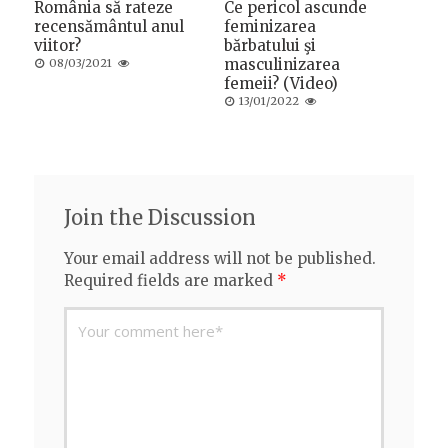
România să rateze
Ce pericol ascunde
recensământul anul
feminizarea
viitor?
bărbatului şi
Posted
masculinizarea
08/03/2021
on
femeii? (Video)
Posted
13/01/2022
on
Join the Discussion
Your email address will not be published.
Required fields are marked
*