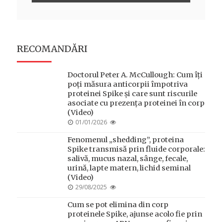
RECOMANDĂRI
Doctorul Peter A. McCullough: Cum îți
poți măsura anticorpii împotriva
proteinei Spike și care sunt riscurile
asociate cu prezența proteinei în corp
(Video)
POSTED
01/01/2026
ON
Fenomenul „shedding”, proteina
Spike transmisă prin fluide corporale:
salivă, mucus nazal, sânge, fecale,
urină, lapte matern, lichid seminal
(Video)
POSTED
29/08/2025
ON
Cum se pot elimina din corp
proteinele Spike, ajunse acolo fie prin