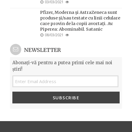
POSTED
03/03/2021
ON
Pfizer, Moderna și AstraZeneca sunt
produse și/sau testate cu linii celulare
care provin de la copii avortați. Av.
Piperea: Abominabil. Satanic
POSTED
08/03/2021
ON
NEWSLETTER
Abonați-vă pentru a putea primi cele mai noi
știri!
SUBSCRIBE