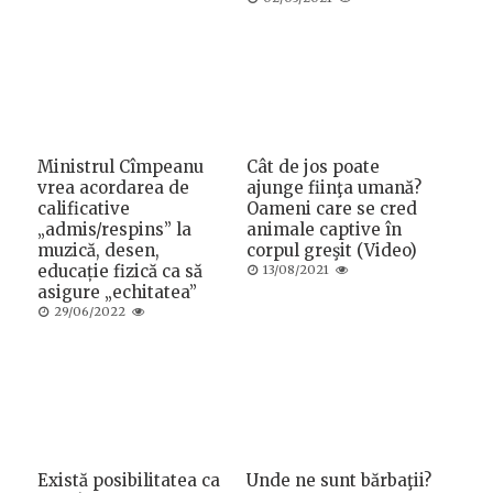
on
Ministrul Cîmpeanu
Cât de jos poate
vrea acordarea de
ajunge fiinţa umană?
calificative
Oameni care se cred
„admis/respins” la
animale captive în
muzică, desen,
corpul greşit (Video)
educație fizică ca să
Posted
13/08/2021
on
asigure „echitatea”
Posted
29/06/2022
on
Există posibilitatea ca
Unde ne sunt bărbaţii?