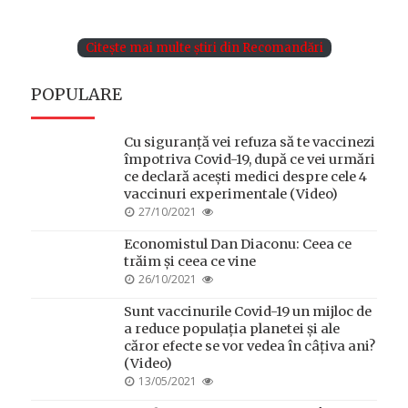
ON
Citește mai multe știri din Recomandări
POPULARE
Cu siguranță vei refuza să te vaccinezi
împotriva Covid-19, după ce vei urmări
ce declară acești medici despre cele 4
vaccinuri experimentale (Video)
POSTED
27/10/2021
ON
Economistul Dan Diaconu: Ceea ce
trăim și ceea ce vine
POSTED
26/10/2021
ON
Sunt vaccinurile Covid-19 un mijloc de
a reduce populația planetei și ale
căror efecte se vor vedea în câțiva ani?
(Video)
POSTED
13/05/2021
ON