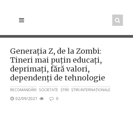
Skip
to
content
Generația Z, de la Zombi:
Tineri mai puțin educați,
deprimați, fără valori,
dependenți de tehnologie
RECOMANDĂRI
SOCIETATE
ȘTIRI
ȘTIRI INTERNAȚIONALE
POSTED
02/09/2021
0
ON