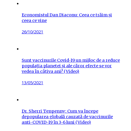
Economistul Dan Diaconu: Ceea ce trăim și
ceea ce vine
Posted
26/10/2021
on
Sunt vaccinurile Covid-19 un mijloc de a reduce
populația planetei și ale căror efecte se vor
vedea în câțiva ani? (Video)
Posted
13/05/2021
on
Dr. Sherri Tenpenny: Cum va începe
depopularea globală cauzată de vaccinurile
anti-COVID-19 în 3-6 luni (Video)