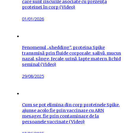
care sunt riscurile asociate cu prezența
proteinei în corp (Video)
Posted
01/01/2026
on
Fenomenul „shedding”, proteina Spike
transmisă prin fluide corporale: salivă, mucus
nazal, sânge, fecale, urină, lapte matern, lichid
seminal (Video)
Posted
29/08/2025
on
Cum se pot elimina din corp proteinele Spike,
ajunse acolo fie prin vaccinare cu ARN
mesager, fie prin contaminare de la
persoanele vaccinate (Video)
Posted