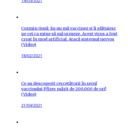
Posted
14/05/2021
on
Cozmin Gușă: Eu nu mă vaccinez și îi sfătuiesc
pe cei ca mine să mă urmeze. Acest virus a fost
creat în mod artificial. Atacă sistemul nervos
(Video)
Posted
18/02/2021
on
Ce au descoperit cercetătorii în serul
vaccinului Pfizer mărit de 200.000 de ori!
(Video)
Posted
21/04/2021
on