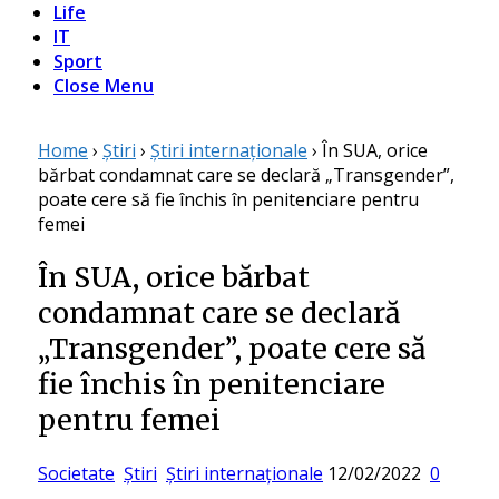
Life
IT
Sport
Close Menu
Home
›
Știri
›
Știri internaționale
›
În SUA, orice
bărbat condamnat care se declară „Transgender”,
poate cere să fie închis în penitenciare pentru
femei
În SUA, orice bărbat
condamnat care se declară
„Transgender”, poate cere să
fie închis în penitenciare
pentru femei
Posted
Societate
Știri
Știri internaționale
12/02/2022
0
on