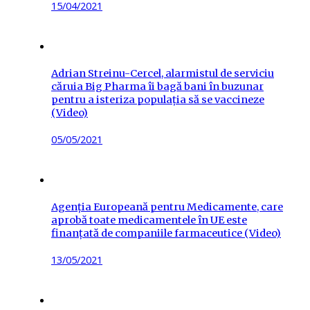
Posted
15/04/2021
on
Adrian Streinu-Cercel, alarmistul de serviciu
căruia Big Pharma îi bagă bani în buzunar
pentru a isteriza populația să se vaccineze
(Video)
Posted
05/05/2021
on
Agenția Europeană pentru Medicamente, care
aprobă toate medicamentele în UE este
finanțată de companiile farmaceutice (Video)
Posted
13/05/2021
on