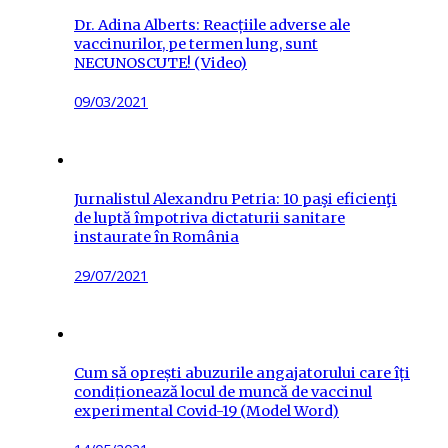
Dr. Adina Alberts: Reacțiile adverse ale
vaccinurilor, pe termen lung, sunt
NECUNOSCUTE! (Video)
Posted
09/03/2021
on
Jurnalistul Alexandru Petria: 10 paşi eficienţi
de luptă împotriva dictaturii sanitare
instaurate în România
Posted
29/07/2021
on
Cum să oprești abuzurile angajatorului care îți
condiționează locul de muncă de vaccinul
experimental Covid-19 (Model Word)