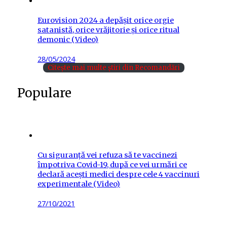
Eurovision 2024 a depășit orice orgie
satanistă, orice vrăjitorie și orice ritual
demonic (Video)
Posted
28/05/2024
on
Citește mai multe știri din Recomandări
Populare
Cu siguranță vei refuza să te vaccinezi
împotriva Covid-19, după ce vei urmări ce
declară acești medici despre cele 4 vaccinuri
experimentale (Video)
Posted
27/10/2021
on