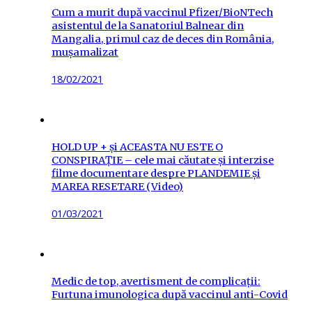
Cum a murit după vaccinul Pfizer/BioNTech
asistentul de la Sanatoriul Balnear din
Mangalia, primul caz de deces din România,
mușamalizat
Posted
18/02/2021
on
HOLD UP + și ACEASTA NU ESTE O
CONSPIRAȚIE – cele mai căutate și interzise
filme documentare despre PLANDEMIE și
MAREA RESETARE (Video)
Posted
01/03/2021
on
Medic de top, avertisment de complicații:
Furtuna imunologica după vaccinul anti-Covid