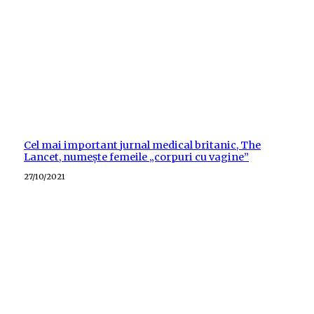
Cel mai important jurnal medical britanic, The
Lancet, numește femeile „corpuri cu vagine”
Posted
27/10/2021
on