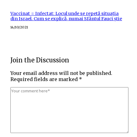
Vaccinat = Infectat: Locul unde se repetă situația
din Israel. Cum se explică, numai Sfântul Fauci știe
Posted
14/10/2021
on
Join the Discussion
Your email address will not be published.
Required fields are marked
*