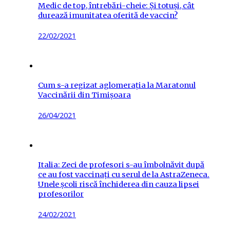
Medic de top, întrebări-cheie: Și totuși, cât
durează imunitatea oferită de vaccin?
Posted
22/02/2021
on
Cum s-a regizat aglomerația la Maratonul
Vaccinării din Timișoara
Posted
26/04/2021
on
Italia: Zeci de profesori s-au îmbolnăvit după
ce au fost vaccinați cu serul de la AstraZeneca.
Unele școli riscă închiderea din cauza lipsei
profesorilor
Posted
24/02/2021
on