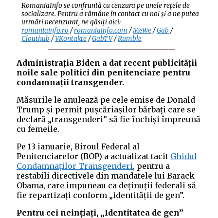
RomaniaInfo se confruntă cu cenzura pe unele rețele de
socializare. Pentru a rămâne în contact cu noi și a ne putea
urmări necenzurat, ne găsiți aici:
romaniainfo.ro
/
romaniainfo.com
/
MeWe
/
Gab
/
Clouthub
/
VKontakte
/
GabTV
/
Rumble
Administrația Biden a dat recent publicității
noile sale politici din penitenciare pentru
condamnații transgender.
Măsurile le anulează pe cele emise de Donald
Trump și permit pușcăriașilor bărbați care se
declară „transgenderi” să fie închiși împreună
cu femeile.
Pe 13 ianuarie, Biroul Federal al
Penitenciarelor (BOP) a actualizat tacit
Ghidul
Condamnaților Transgenderi
, pentru a
restabili directivele din mandatele lui Barack
Obama, care impuneau ca deținuții federali să
fie repartizați conform „identității de gen”.
Pentru cei neințiați, „Identitatea de gen”