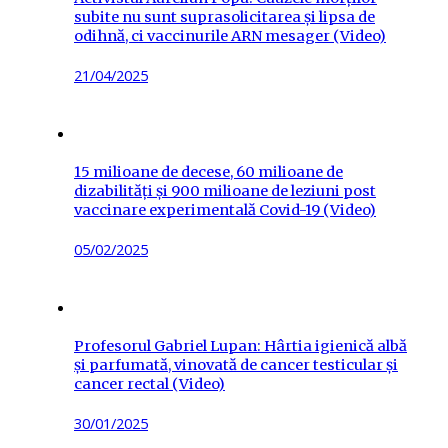
subite nu sunt suprasolicitarea și lipsa de
odihnă, ci vaccinurile ARN mesager (Video)
Posted
21/04/2025
on
15 milioane de decese, 60 milioane de
dizabilități și 900 milioane de leziuni post
vaccinare experimentală Covid-19 (Video)
Posted
05/02/2025
on
Profesorul Gabriel Lupan: Hârtia igienică albă
și parfumată, vinovată de cancer testicular și
cancer rectal (Video)
Posted
30/01/2025
on