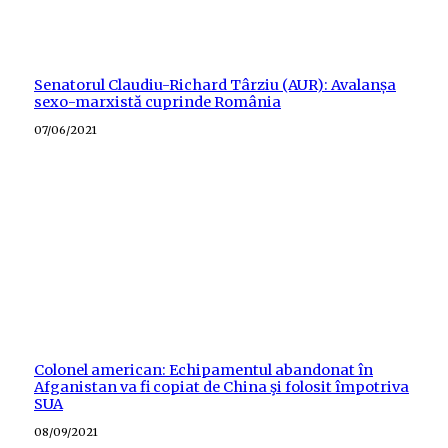
Senatorul Claudiu-Richard Târziu (AUR): Avalanșa
sexo-marxistă cuprinde România
Posted
07/06/2021
on
Colonel american: Echipamentul abandonat în
Afganistan va fi copiat de China şi folosit împotriva
SUA
Posted
08/09/2021
on