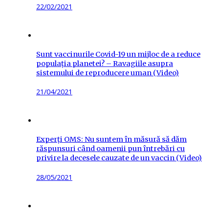
Posted
22/02/2021
on
Sunt vaccinurile Covid-19 un mijloc de a reduce
populația planetei? – Ravagiile asupra
sistemului de reproducere uman (Video)
Posted
21/04/2021
on
Experți OMS: Nu suntem în măsură să dăm
răspunsuri când oamenii pun întrebări cu
privire la decesele cauzate de un vaccin (Video)
Posted
28/05/2021
on