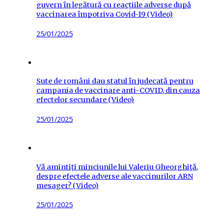
guvern în legătură cu reacțiile adverse după
vaccinarea împotriva Covid-19 (Video)
Posted
25/01/2025
on
Sute de români dau statul în judecată pentru
campania de vaccinare anti-COVID, din cauza
efectelor secundare (Video)
Posted
25/01/2025
on
Vă amintiți minciunile lui Valeriu Gheorghiţă,
despre efectele adverse ale vaccinurilor ARN
mesager? (Video)
Posted
25/01/2025
on