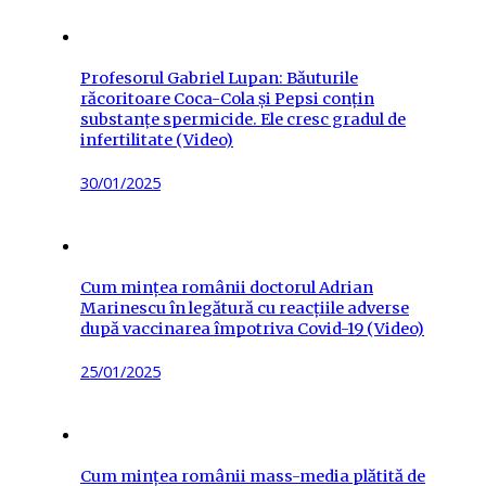
Profesorul Gabriel Lupan: Băuturile
răcoritoare Coca-Cola și Pepsi conțin
substanțe spermicide. Ele cresc gradul de
infertilitate (Video)
Posted
30/01/2025
on
Cum mințea românii doctorul Adrian
Marinescu în legătură cu reacțiile adverse
după vaccinarea împotriva Covid-19 (Video)
Posted
25/01/2025
on
Cum mințea românii mass-media plătită de