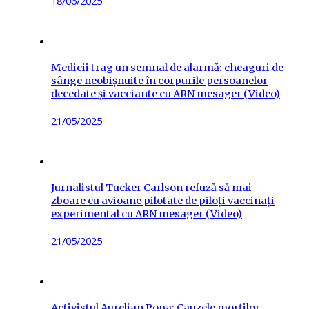
18/06/2025
on
Medicii trag un semnal de alarmă: cheaguri de
sânge neobișnuite în corpurile persoanelor
decedate și vacciante cu ARN mesager (Video)
Posted
21/05/2025
on
Jurnalistul Tucker Carlson refuză să mai
zboare cu avioane pilotate de piloți vaccinați
experimental cu ARN mesager (Video)
Posted
21/05/2025
on
Activistul Aurelian Popa: Cauzele morților