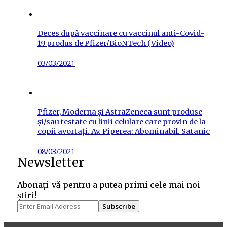
Deces după vaccinare cu vaccinul anti-Covid-
19 produs de Pfizer/BioNTech (Video)
Posted
03/03/2021
on
Pfizer, Moderna și AstraZeneca sunt produse
și/sau testate cu linii celulare care provin de la
copii avortați. Av. Piperea: Abominabil. Satanic
Posted
08/03/2021
Newsletter
on
Abonați-vă pentru a putea primi cele mai noi
știri!
Subscribe