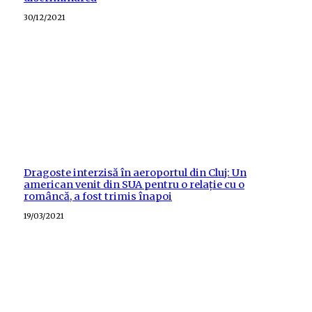
Posted
30/12/2021
on
Dragoste interzisă în aeroportul din Cluj: Un
american venit din SUA pentru o relație cu o
româncă, a fost trimis înapoi
Posted
19/03/2021
on