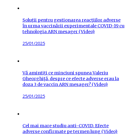
Soluţii pentru gestionarea reacţiilor adverse
în urma vaccinării experimentale COVID-19 cu
tehnologia ARN mesager (Video)
Posted
25/01/2025
on
Vă amintiți ce minciuni spunea Valeriu
Gheorghiţă, despre ce efecte adverse erau la
doza 3 de vaccin ARN mesager? (Video)
Posted
25/01/2025
on
Cel mai mare studiu anti-COVID. Efecte
adverse confirmate pe termen lung (Video)