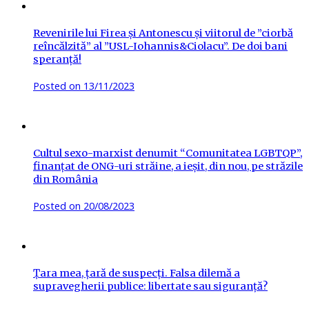
Revenirile lui Firea și Antonescu și viitorul de ”ciorbă
reîncălzită” al ”USL-Iohannis&Ciolacu”. De doi bani
speranță!
Posted on
13/11/2023
Cultul sexo-marxist denumit “Comunitatea LGBTQP”,
finanțat de ONG-uri străine, a ieșit, din nou, pe străzile
din România
Posted on
20/08/2023
Țara mea, țară de suspecți. Falsa dilemă a
supravegherii publice: libertate sau siguranță?