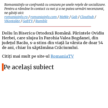
RomaniaInfo se confruntă cu cenzura pe unele rețele de socializare.
Pentru a rămâne în contact cu noi și a ne putea urmări necenzurat,
ne găsiți aici:
romaniainfo.ro
/
romaniainfo.com
/
MeWe
/
Gab
/
Clouthub
/
VKontakte
/
GabTV
/
Rumble
Doliu în Biserica Ortodoxă Română. Părintele Ovidiu
Herbei, care slujea în Parohia Valea Bogdanei, din
județul Bacău, s-a stins din viață la vârsta de doar 54
de ani, chiar în săptămâna Crăciunului.
Citiți mai mult pe site-ul
RomaniaTV
Pe același subiect