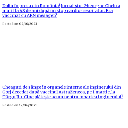
Doliu în presa din România! Jurnalistul Gheorghe Chelu a
murit la 48 de ani după un stop cardio-respirator. Era
vaccinat cu ARN mesager?
Posted on
02/10/2023
Cheaguri de sânge în organele interne ale inginerului din
Gorj decedat după vaccinul AstraZeneca, pe 1 martie, la
Târgu Jiu. Cine plătește acum pentru moartea inginerului?
Posted on
12/04/2021