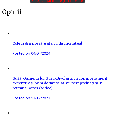
Citește mai multe știri recente
Opinii
Colegi din presă, gata cu duplicitatea!
Posted on
04/04/2024
Gușă: Oamenii lui Guru-Bivolaru, cu comportament
excentric și buni de șantajat, au fost preluați și-n
rețeaua Soros (Video)
Posted on
13/12/2023