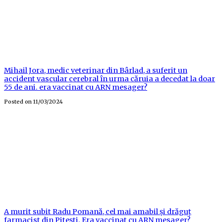
Mihail Jora, medic veterinar din Bârlad, a suferit un
accident vascular cerebral în urma căruia a decedat la doar
55 de ani. era vaccinat cu ARN mesager?
Posted on
11/03/2024
A murit subit Radu Pomană, cel mai amabil și drăguț
farmacist din Pitești. Era vaccinat cu ARN mesager?