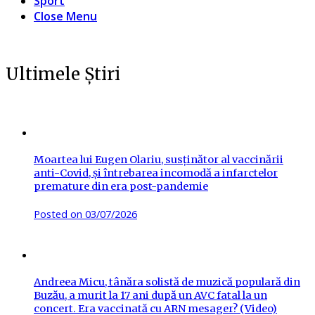
Sport
Close Menu
Ultimele Știri
Moartea lui Eugen Olariu, susținător al vaccinării
anti-Covid, și întrebarea incomodă a infarctelor
premature din era post-pandemie
Posted on
03/07/2026
Andreea Micu, tânăra solistă de muzică populară din
Buzău, a murit la 17 ani după un AVC fatal la un
concert. Era vaccinată cu ARN mesager? (Video)