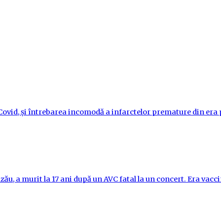
i-Covid, și întrebarea incomodă a infarctelor premature din er
ău, a murit la 17 ani după un AVC fatal la un concert. Era vac