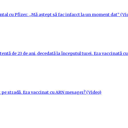
ntal cu Pfizer: „Mă aștept să fac infarct la un moment dat” (Vi
tentă de 23 de ani, decedată la începutul turei. Era vaccinată 
t pe stradă. Era vaccinat cu ARN mesager? (Video)