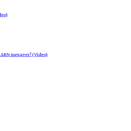
deo)
cu ARN mesager? (Video)