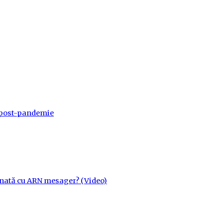
a post-pandemie
cinată cu ARN mesager? (Video)