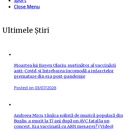
Sport
Close Menu
Ultimele Știri
Moartea lui Eugen Olariu, susținător al vaccinării
anti-Covid, și întrebarea incomodă a infarctelor
premature din era post-pandemie
Posted on
03/07/2026
Andreea Micu, tânăra solistă de muzică populară din
Buzău, a murit la 17 ani după un AVC fatal la un
concert. Era vaccinată cu ARN mesager? (Video)