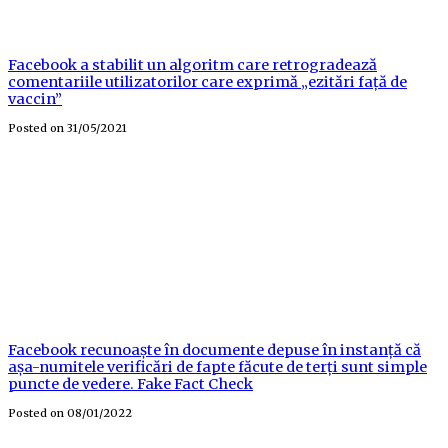
Facebook a stabilit un algoritm care retrogradează
comentariile utilizatorilor care exprimă „ezitări față de
vaccin”
Posted on
31/05/2021
Facebook recunoaște în documente depuse în instanță că
așa-numitele verificări de fapte făcute de terți sunt simple
puncte de vedere. Fake Fact Check
Posted on
08/01/2022