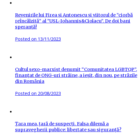
Revenirile lui Firea și Antonescu și viitorul de ”ciorbă
reîncălzită” al ”USL-Iohannis&Ciolacu”. De doi bani
speranță!
Posted on
13/11/2023
Cultul sexo-marxist denumit “Comunitatea LGBTQP”,
finanțat de ONG-uri străine, a ieșit, din nou, pe străzile
din România
Posted on
20/08/2023
Țara mea, țară de suspecți. Falsa dilemă a
supravegherii publice: libertate sau siguranță?