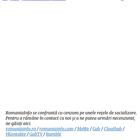
RomaniaInfo se confruntă cu cenzura pe unele rețele de socializare.
Pentru a rămâne în contact cu noi și a ne putea urmări necenzurat,
ne găsiți aici:
romaniainfo.ro
/
romaniainfo.com
/
MeWe
/
Gab
/
Clouthub
/
VKontakte
/
GabTV
/
Rumble