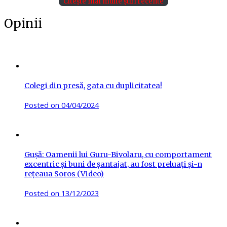
Citește mai multe știri recente
Opinii
Colegi din presă, gata cu duplicitatea!
Posted on
04/04/2024
Gușă: Oamenii lui Guru-Bivolaru, cu comportament
excentric și buni de șantajat, au fost preluați și-n
rețeaua Soros (Video)
Posted on
13/12/2023