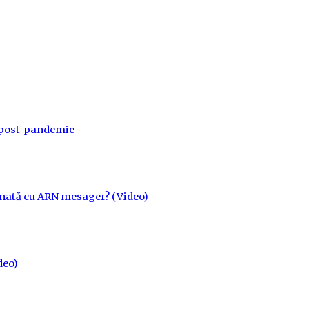
a post-pandemie
cinată cu ARN mesager? (Video)
deo)