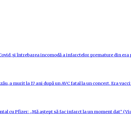
i-Covid, și întrebarea incomodă a infarctelor premature din er
ău, a murit la 17 ani după un AVC fatal la un concert. Era vac
ntal cu Pfizer: „Mă aștept să fac infarct la un moment dat” (Vi