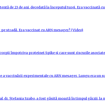
tentă de 23 de ani, decedată la începutul turei. Era vaccinată 
t pe stradă. Era vaccinat cu ARN mesager? (Video)
orpii împotriva proteinei Spike și care sunt riscurile asociate
re a vaccinării experimentale cu ARN mesager. Lungu era un su
l, dr. Ștefania Szabo, a fost găsită moartă în timpul gărzii, la