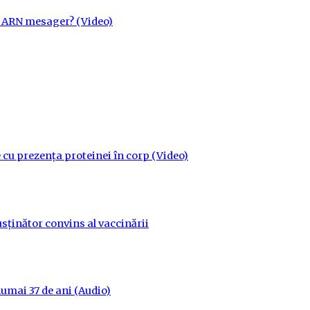
cu ARN mesager? (Video)
 cu prezența proteinei în corp (Video)
sținător convins al vaccinării
 numai 37 de ani (Audio)