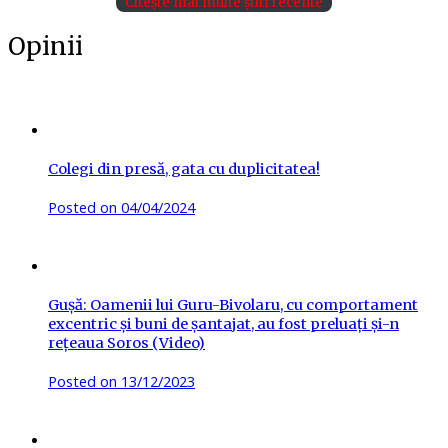
Citește mai multe știri recente
Opinii
Colegi din presă, gata cu duplicitatea!
Posted on
04/04/2024
Gușă: Oamenii lui Guru-Bivolaru, cu comportament
excentric și buni de șantajat, au fost preluați și-n
rețeaua Soros (Video)
Posted on
13/12/2023