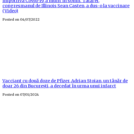
împotriva Covid-19, a murit în somn. Tatăl ei,
congresmanul de Illinois Sean Casten, a dus-o la vaccinare
(Video)
Posted on
04/07/2022
Vacciant cu două doze de Pfizer, Adrian Stoian, un tânăr de
doar 26 din București, a decedat în urma unui infarct
Posted on
07/01/2024