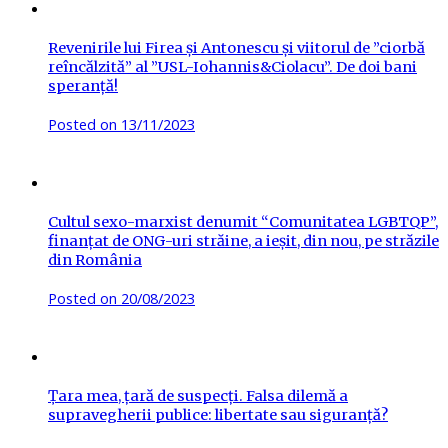
Revenirile lui Firea și Antonescu și viitorul de ”ciorbă
reîncălzită” al ”USL-Iohannis&Ciolacu”. De doi bani
speranță!
Posted on
13/11/2023
Cultul sexo-marxist denumit “Comunitatea LGBTQP”,
finanțat de ONG-uri străine, a ieșit, din nou, pe străzile
din România
Posted on
20/08/2023
Țara mea, țară de suspecți. Falsa dilemă a
supravegherii publice: libertate sau siguranță?