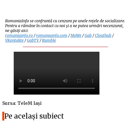
RomaniaInfo se confruntă cu cenzura pe unele rețele de socializare.
Pentru a rămâne în contact cu noi și a ne putea urmări necenzurat,
ne găsiți aici:
romaniainfo.ro
/
romaniainfo.com
/
MeWe
/
Gab
/
Clouthub
/
VKontakte
/
GabTV
/
Rumble
Sursa: TeleM Iași
Pe același subiect