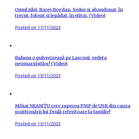
Omul zilei, Rareș Bogdan. Sedus și abandonat, în
trecut, folosit și lepădat, în viitor. (Video)
Posted on
17/11/2023
Bahmu o pulverizează pe Lasconi, vedeta
neomarxiștilor! (Video)
Posted on
13/11/2023
Mihai NEAMȚU cere ruperea PMP de USR din cauza
poziționării lui Drulă referitoare la familie!
Posted on
13/11/2023