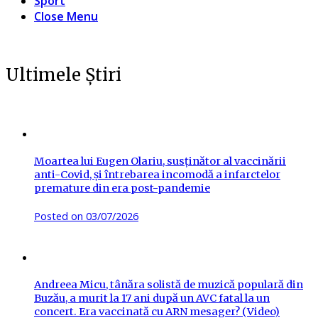
Sport
Close Menu
Ultimele Știri
Moartea lui Eugen Olariu, susținător al vaccinării
anti-Covid, și întrebarea incomodă a infarctelor
premature din era post-pandemie
Posted on
03/07/2026
Andreea Micu, tânăra solistă de muzică populară din
Buzău, a murit la 17 ani după un AVC fatal la un
concert. Era vaccinată cu ARN mesager? (Video)