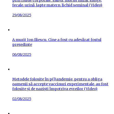
prin fluide corporale: salivă, mucus nazal, sânge,
fecale, urină, lapte matern, lichid seminal (Video)
Posted
29/08/2025
on
A murit Ion Iliescu. Cine a fost cu adevărat fostul
președinte
Posted
06/08/2025
on
Metodele folosite în p(l)andemie, pentru a obliga
oamenii să accepte vaccinuri experimentale, au fost
folosite și de naziști împotriva evreilor (Video)
Posted
02/08/2025
on