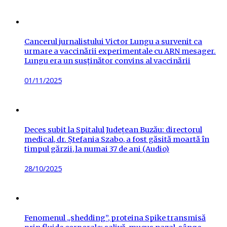
on
Cancerul jurnalistului Victor Lungu a survenit ca
urmare a vaccinării experimentale cu ARN mesager.
Lungu era un susținător convins al vaccinării
Posted
01/11/2025
on
Deces subit la Spitalul Județean Buzău: directorul
medical, dr. Ștefania Szabo, a fost găsită moartă în
timpul gărzii, la numai 37 de ani (Audio)
Posted
28/10/2025
on
Fenomenul „shedding”, proteina Spike transmisă