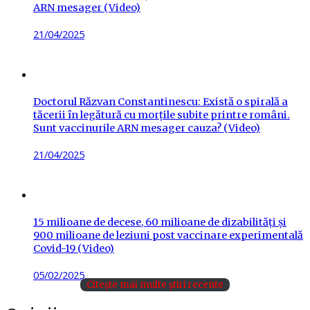
ARN mesager (Video)
Posted
21/04/2025
on
Doctorul Răzvan Constantinescu: Există o spirală a
tăcerii în legătură cu morțile subite printre români.
Sunt vaccinurile ARN mesager cauza? (Video)
Posted
21/04/2025
on
15 milioane de decese, 60 milioane de dizabilități și
900 milioane de leziuni post vaccinare experimentală
Covid-19 (Video)
Posted
05/02/2025
Citește mai multe știri recente
on