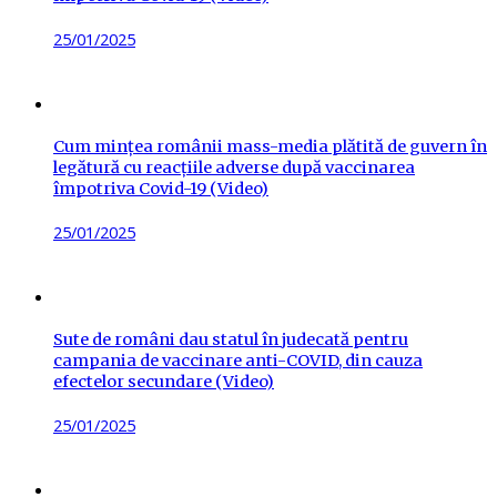
Posted
25/01/2025
on
Cum mințea românii mass-media plătită de guvern în
legătură cu reacțiile adverse după vaccinarea
împotriva Covid-19 (Video)
Posted
25/01/2025
on
Sute de români dau statul în judecată pentru
campania de vaccinare anti-COVID, din cauza
efectelor secundare (Video)
Posted
25/01/2025
on