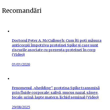
Recomandări
Doctorul Peter A. McCullough: Cum îți poți măsura
anticorpii împotriva proteinei Spike și care sunt
riscurile asociate cu prezența proteinei în corp
(Video)
Posted
01/01/2026
on
Fenomenul „shedding”, proteina Spike transmisă
prin fluide corporale: salivă, mucus nazal, sânge,
fecale, urină, lapte matern, lichid seminal (Video)
Posted
29/08/2025