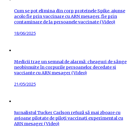
Cum se pot elimina din corp proteinele Spike, ajunse
acolo fie prin vaccinare cu ARN mesager, fie prin
contaminare de la persoanele vaccinate (Video)
Posted
18/06/2025
on
Medicii trag un semnal de alarmă: cheaguri de sânge
neobișnuite în corpurile persoanelor decedate și
vacciante cu ARN mesager (Video)
Posted
21/05/2025
on
Jurnalistul Tucker Carlson refuză să mai zboare cu
avioane pilotate de piloți vaccinați experimental cu
ARN mesager (Video)