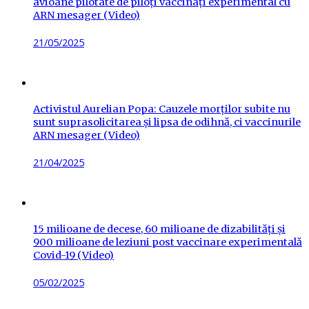
avioane pilotate de piloți vaccinați experimental cu
ARN mesager (Video)
Posted
21/05/2025
on
Activistul Aurelian Popa: Cauzele morților subite nu
sunt suprasolicitarea și lipsa de odihnă, ci vaccinurile
ARN mesager (Video)
Posted
21/04/2025
on
15 milioane de decese, 60 milioane de dizabilități și
900 milioane de leziuni post vaccinare experimentală
Covid-19 (Video)
Posted
05/02/2025
on