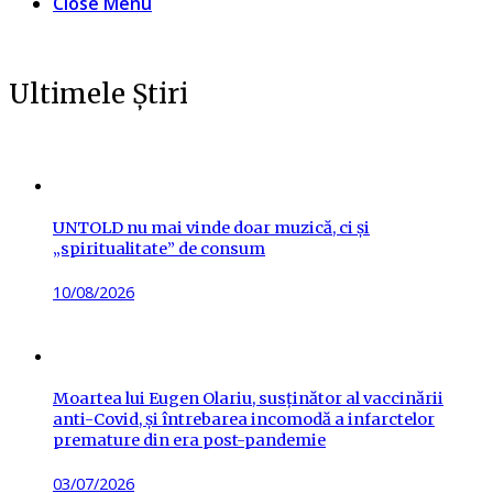
Close Menu
Ultimele Știri
UNTOLD nu mai vinde doar muzică, ci și
„spiritualitate” de consum
Posted
10/08/2026
on
Moartea lui Eugen Olariu, susținător al vaccinării
anti-Covid, și întrebarea incomodă a infarctelor
premature din era post-pandemie
Posted
03/07/2026