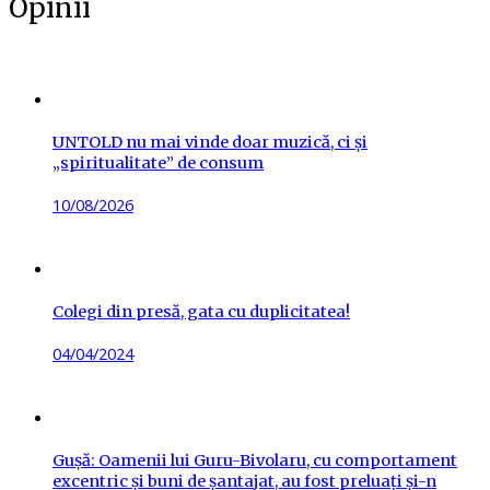
Opinii
UNTOLD nu mai vinde doar muzică, ci și
„spiritualitate” de consum
Posted
10/08/2026
on
Colegi din presă, gata cu duplicitatea!
Posted
04/04/2024
on
Gușă: Oamenii lui Guru-Bivolaru, cu comportament
excentric și buni de șantajat, au fost preluați și-n