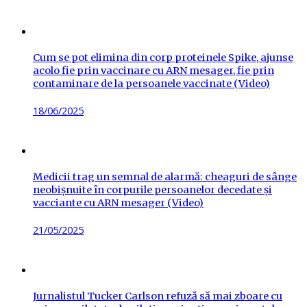
on
Cum se pot elimina din corp proteinele Spike, ajunse
acolo fie prin vaccinare cu ARN mesager, fie prin
contaminare de la persoanele vaccinate (Video)
Posted
18/06/2025
on
Medicii trag un semnal de alarmă: cheaguri de sânge
neobișnuite în corpurile persoanelor decedate și
vacciante cu ARN mesager (Video)
Posted
21/05/2025
on
Jurnalistul Tucker Carlson refuză să mai zboare cu