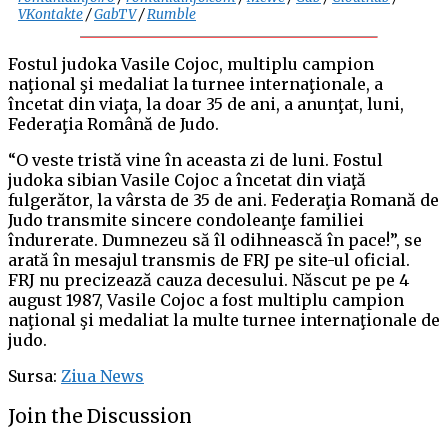
VKontakte
/
GabTV
/
Rumble
Fostul judoka Vasile Cojoc, multiplu campion
naţional şi medaliat la turnee internaţionale, a
încetat din viaţa, la doar 35 de ani, a anunţat, luni,
Federaţia Română de Judo.
“O veste tristă vine în aceasta zi de luni. Fostul
judoka sibian Vasile Cojoc a încetat din viaţă
fulgerător, la vârsta de 35 de ani. Federaţia Romană de
Judo transmite sincere condoleanţe familiei
îndurerate. Dumnezeu să îl odihnească în pace!”, se
arată în mesajul transmis de FRJ pe site-ul oficial.
FRJ nu precizează cauza decesului. Născut pe pe 4
august 1987, Vasile Cojoc a fost multiplu campion
naţional şi medaliat la multe turnee internaţionale de
judo.
Sursa:
Ziua News
Join the Discussion