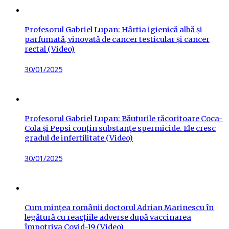
Profesorul Gabriel Lupan: Hârtia igienică albă și
parfumată, vinovată de cancer testicular și cancer
rectal (Video)
Posted
30/01/2025
on
Profesorul Gabriel Lupan: Băuturile răcoritoare Coca-
Cola și Pepsi conțin substanțe spermicide. Ele cresc
gradul de infertilitate (Video)
Posted
30/01/2025
on
Cum mințea românii doctorul Adrian Marinescu în
legătură cu reacțiile adverse după vaccinarea
împotriva Covid-19 (Video)