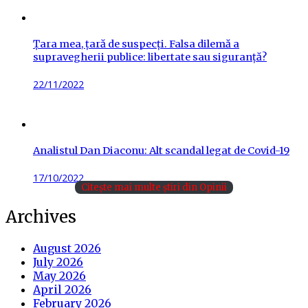
Țara mea, țară de suspecți. Falsa dilemă a
supravegherii publice: libertate sau siguranță?
Posted
22/11/2022
on
Analistul Dan Diaconu: Alt scandal legat de Covid-19
Posted
17/10/2022
Citește mai multe știri din Opinii
on
Archives
August 2026
July 2026
May 2026
April 2026
February 2026