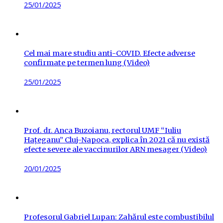
Posted
25/01/2025
on
Cel mai mare studiu anti-COVID. Efecte adverse
confirmate pe termen lung (Video)
Posted
25/01/2025
on
Prof. dr. Anca Buzoianu, rectorul UMF “Iuliu
Hațeganu” Cluj-Napoca, explica în 2021 că nu există
efecte severe ale vaccinurilor ARN mesager (Video)
Posted
20/01/2025
on
Profesorul Gabriel Lupan: Zahărul este combustibilul