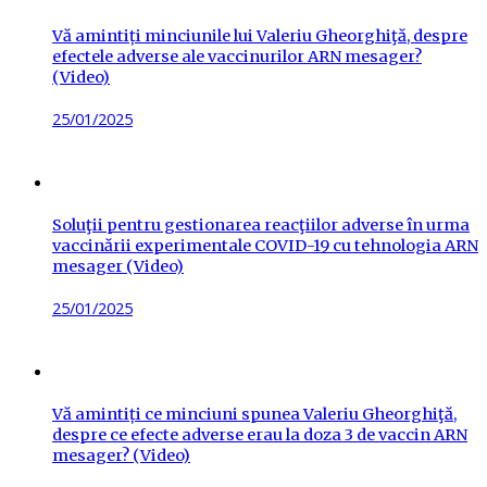
Vă amintiți minciunile lui Valeriu Gheorghiţă, despre
efectele adverse ale vaccinurilor ARN mesager?
(Video)
Posted
25/01/2025
on
Soluţii pentru gestionarea reacţiilor adverse în urma
vaccinării experimentale COVID-19 cu tehnologia ARN
mesager (Video)
Posted
25/01/2025
on
Vă amintiți ce minciuni spunea Valeriu Gheorghiţă,
despre ce efecte adverse erau la doza 3 de vaccin ARN
mesager? (Video)