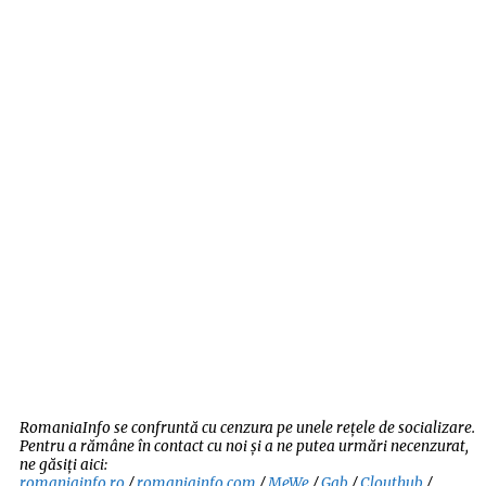
RomaniaInfo se confruntă cu cenzura pe unele rețele de socializare.
Pentru a rămâne în contact cu noi și a ne putea urmări necenzurat,
ne găsiți aici:
romaniainfo.ro
/
romaniainfo.com
/
MeWe
/
Gab
/
Clouthub
/