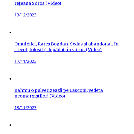
rețeaua Soros (Video)
Posted
13/12/2023
on
Omul zilei, Rareș Bogdan. Sedus și abandonat, în
trecut, folosit și lepădat, în viitor. (Video)
Posted
17/11/2023
on
Bahmu o pulverizează pe Lasconi, vedeta
neomarxiștilor! (Video)
Posted
13/11/2023
on