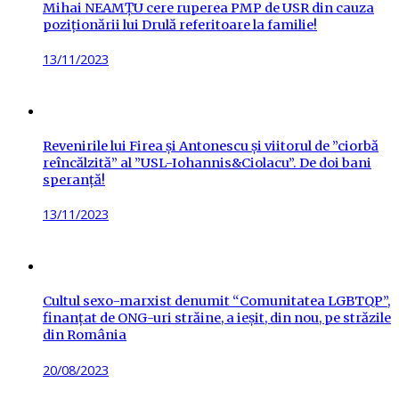
Mihai NEAMȚU cere ruperea PMP de USR din cauza
poziționării lui Drulă referitoare la familie!
Posted
13/11/2023
on
Revenirile lui Firea și Antonescu și viitorul de ”ciorbă
reîncălzită” al ”USL-Iohannis&Ciolacu”. De doi bani
speranță!
Posted
13/11/2023
on
Cultul sexo-marxist denumit “Comunitatea LGBTQP”,
finanțat de ONG-uri străine, a ieșit, din nou, pe străzile
din România
Posted
20/08/2023
on