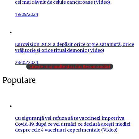
cel mai râvnit de celule canceroase (Video)
Posted
19/09/2024
on
Eurovision 2024 a depășit orice orgie satanistă, orice
vrăjitorie și orice ritual demonic (Video)
Posted
28/05/2024
Citește mai multe știri din Recomandări
on
Populare
Cu siguranță vei refuza să te vaccinezi împotriva
Covid-19, după ce vei urmări ce declară acești medici
despre cele 4 vaccinuri experimentale (Video)