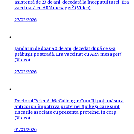
asistentă de 23 de ani, decedată la începutul turei. Era
vaccinată cu ARN mesager? (Video)
Posted
27/02/2026
on
Jandarm de doar 40 de ani, decedat după ce s-a
prăbușit pe stradă. Era vaccinat cu ARN mesager?
(Video)
Posted
27/02/2026
on
Doctorul Peter A. McCullough: Cum îți poți măsura
anticorpii împotriva proteinei Spike și care sunt
riscurile asociate cu prezența proteinei în corp
(Video)
Posted
01/01/2026