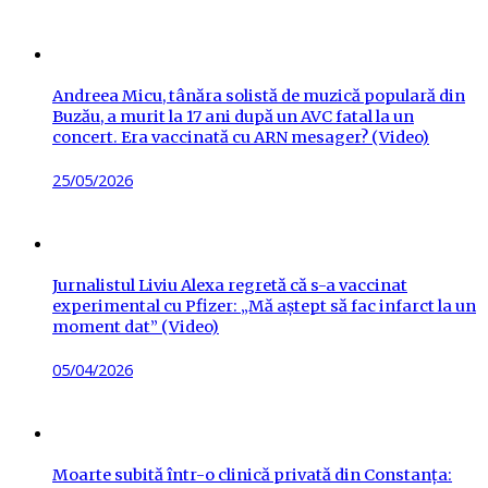
on
Andreea Micu, tânăra solistă de muzică populară din
Buzău, a murit la 17 ani după un AVC fatal la un
concert. Era vaccinată cu ARN mesager? (Video)
Posted
25/05/2026
on
Jurnalistul Liviu Alexa regretă că s-a vaccinat
experimental cu Pfizer: „Mă aștept să fac infarct la un
moment dat” (Video)
Posted
05/04/2026
on
Moarte subită într-o clinică privată din Constanța: