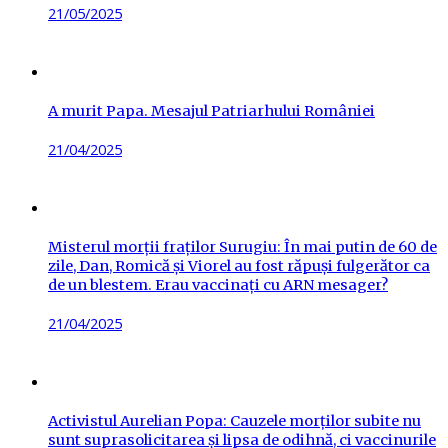
Posted
21/05/2025
on
A murit Papa. Mesajul Patriarhului României
Posted
21/04/2025
on
Misterul morții fraților Surugiu: În mai putin de 60 de
zile, Dan, Romică și Viorel au fost răpuși fulgerător ca
de un blestem. Erau vaccinați cu ARN mesager?
Posted
21/04/2025
on
Activistul Aurelian Popa: Cauzele morților subite nu
sunt suprasolicitarea și lipsa de odihnă, ci vaccinurile