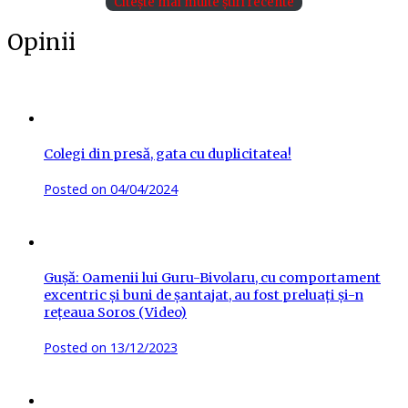
Citește mai multe știri recente
Opinii
Colegi din presă, gata cu duplicitatea!
Posted on
04/04/2024
Gușă: Oamenii lui Guru-Bivolaru, cu comportament
excentric și buni de șantajat, au fost preluați și-n
rețeaua Soros (Video)
Posted on
13/12/2023