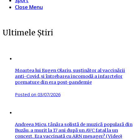
Sport
Close Menu
Ultimele Știri
Moartea lui Eugen Olariu, susținător al vaccinării
anti-Covid, și întrebarea incomodă a infarctelor
premature din era post-pandemie
Posted on
03/07/2026
Andreea Micu, tânăra solistă de muzică populară din
Buzău, a murit la 17 ani după un AVC fatal la un
concert. Era vaccinată cu ARN mesager? (Video)