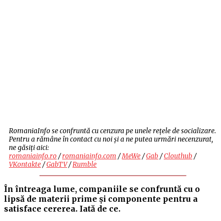
RomaniaInfo se confruntă cu cenzura pe unele rețele de socializare.
Pentru a rămâne în contact cu noi și a ne putea urmări necenzurat,
ne găsiți aici:
romaniainfo.ro
/
romaniainfo.com
/
MeWe
/
Gab
/
Clouthub
/
VKontakte
/
GabTV
/
Rumble
În întreaga lume, companiile se confruntă cu o
lipsă de materii prime și componente pentru a
satisface cererea. Iată de ce.