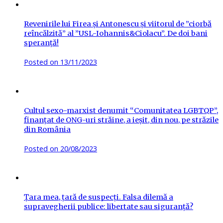
Revenirile lui Firea și Antonescu și viitorul de ”ciorbă
reîncălzită” al ”USL-Iohannis&Ciolacu”. De doi bani
speranță!
Posted on
13/11/2023
Cultul sexo-marxist denumit “Comunitatea LGBTQP”,
finanțat de ONG-uri străine, a ieșit, din nou, pe străzile
din România
Posted on
20/08/2023
Țara mea, țară de suspecți. Falsa dilemă a
supravegherii publice: libertate sau siguranță?