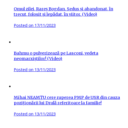
Omul zilei, Rareș Bogdan. Sedus și abandonat, în
trecut, folosit și lepădat, în viitor. (Video)
Posted on
17/11/2023
Bahmu o pulverizează pe Lasconi, vedeta
neomarxiștilor! (Video)
Posted on
13/11/2023
Mihai NEAMȚU cere ruperea PMP de USR din cauza
poziționării lui Drulă referitoare la familie!
Posted on
13/11/2023