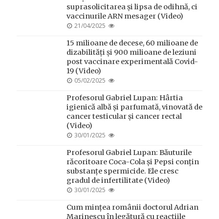
suprasolicitarea și lipsa de odihnă, ci
vaccinurile ARN mesager (Video)
POSTED
21/04/2025
ON
15 milioane de decese, 60 milioane de
dizabilități și 900 milioane de leziuni
post vaccinare experimentală Covid-
19 (Video)
POSTED
05/02/2025
ON
Profesorul Gabriel Lupan: Hârtia
igienică albă și parfumată, vinovată de
cancer testicular și cancer rectal
(Video)
POSTED
30/01/2025
ON
Profesorul Gabriel Lupan: Băuturile
răcoritoare Coca-Cola și Pepsi conțin
substanțe spermicide. Ele cresc
gradul de infertilitate (Video)
POSTED
30/01/2025
ON
Cum mințea românii doctorul Adrian
Marinescu în legătură cu reacțiile