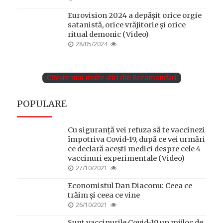
ON
Eurovision 2024 a depășit orice orgie
satanistă, orice vrăjitorie și orice
ritual demonic (Video)
POSTED
28/05/2024
ON
Citește mai multe știri din Recomandări
POPULARE
Cu siguranță vei refuza să te vaccinezi
împotriva Covid-19, după ce vei urmări
ce declară acești medici despre cele 4
vaccinuri experimentale (Video)
POSTED
27/10/2021
ON
Economistul Dan Diaconu: Ceea ce
trăim și ceea ce vine
POSTED
26/10/2021
ON
Sunt vaccinurile Covid-19 un mijloc de