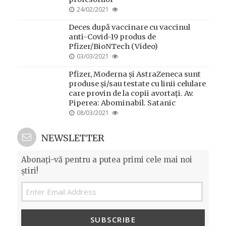
POSTED
24/02/2021
ON
Deces după vaccinare cu vaccinul
anti-Covid-19 produs de
Pfizer/BioNTech (Video)
POSTED
03/03/2021
ON
Pfizer, Moderna și AstraZeneca sunt
produse și/sau testate cu linii celulare
care provin de la copii avortați. Av.
Piperea: Abominabil. Satanic
POSTED
08/03/2021
ON
NEWSLETTER
Abonați-vă pentru a putea primi cele mai noi
știri!
SUBSCRIBE