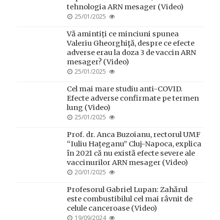
tehnologia ARN mesager (Video)
POSTED
25/01/2025
ON
Vă amintiți ce minciuni spunea
Valeriu Gheorghiţă, despre ce efecte
adverse erau la doza 3 de vaccin ARN
mesager? (Video)
POSTED
25/01/2025
ON
Cel mai mare studiu anti-COVID.
Efecte adverse confirmate pe termen
lung (Video)
POSTED
25/01/2025
ON
Prof. dr. Anca Buzoianu, rectorul UMF
“Iuliu Hațeganu” Cluj-Napoca, explica
în 2021 că nu există efecte severe ale
vaccinurilor ARN mesager (Video)
POSTED
20/01/2025
ON
Profesorul Gabriel Lupan: Zahărul
este combustibilul cel mai râvnit de
celule canceroase (Video)
POSTED
19/09/2024