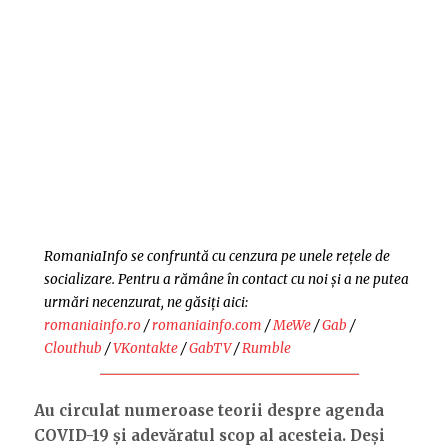
RomaniaInfo se confruntă cu cenzura pe unele rețele de
socializare. Pentru a rămâne în contact cu noi și a ne putea
urmări necenzurat, ne găsiți aici:
romaniainfo.ro
/
romaniainfo.com
/
MeWe
/
Gab
/
Clouthub
/
VKontakte
/
GabTV
/
Rumble
Au circulat numeroase teorii despre agenda
COVID-19 și adevăratul scop al acesteia. Deși