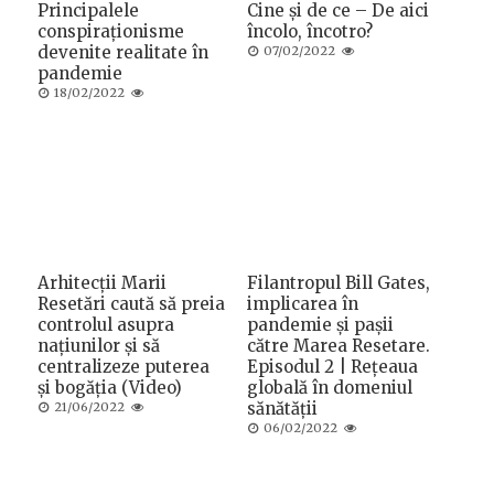
Principalele
Cine și de ce – De aici
conspiraționisme
încolo, încotro?
devenite realitate în
Posted
07/02/2022
on
pandemie
Posted
18/02/2022
on
Arhitecții Marii
Filantropul Bill Gates,
Resetări caută să preia
implicarea în
controlul asupra
pandemie și pașii
națiunilor și să
către Marea Resetare.
centralizeze puterea
Episodul 2 | Rețeaua
și bogăția (Video)
globală în domeniul
Posted
sănătății
21/06/2022
on
Posted
06/02/2022
on