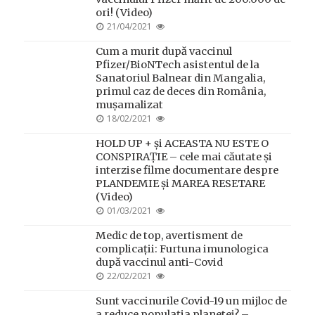
ori! (Video)
POSTED
21/04/2021
ON
Cum a murit după vaccinul
Pfizer/BioNTech asistentul de la
Sanatoriul Balnear din Mangalia,
primul caz de deces din România,
mușamalizat
POSTED
18/02/2021
ON
HOLD UP + și ACEASTA NU ESTE O
CONSPIRAȚIE – cele mai căutate și
interzise filme documentare despre
PLANDEMIE și MAREA RESETARE
(Video)
POSTED
01/03/2021
ON
Medic de top, avertisment de
complicații: Furtuna imunologica
după vaccinul anti-Covid
POSTED
22/02/2021
ON
Sunt vaccinurile Covid-19 un mijloc de
a reduce populația planetei? –