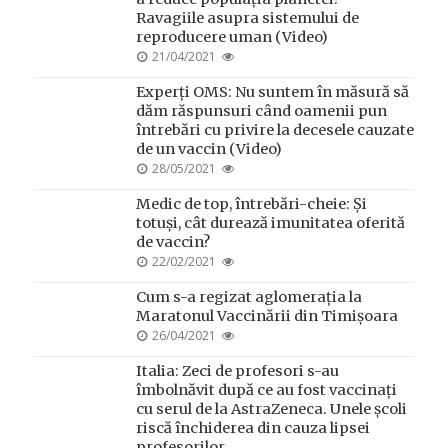
Ravagiile asupra sistemului de
reproducere uman (Video)
POSTED
21/04/2021
ON
Experți OMS: Nu suntem în măsură să
dăm răspunsuri când oamenii pun
întrebări cu privire la decesele cauzate
de un vaccin (Video)
POSTED
28/05/2021
ON
Medic de top, întrebări-cheie: Și
totuși, cât durează imunitatea oferită
de vaccin?
POSTED
22/02/2021
ON
Cum s-a regizat aglomerația la
Maratonul Vaccinării din Timișoara
POSTED
26/04/2021
ON
Italia: Zeci de profesori s-au
îmbolnăvit după ce au fost vaccinați
cu serul de la AstraZeneca. Unele școli
riscă închiderea din cauza lipsei
profesorilor