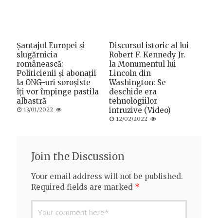
Șantajul Europei și
Discursul istoric al lui
slugărnicia
Robert F. Kennedy Jr.
românească:
la Monumentul lui
Politicienii și abonații
Lincoln din
la ONG-uri soroșiste
Washington: Se
îți vor împinge pastila
deschide era
albastră
tehnologiilor
Posted
intruzive (Video)
13/01/2022
on
Posted
12/02/2022
on
Join the Discussion
Your email address will not be published.
Required fields are marked
*