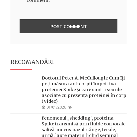
comment.
RECOMANDĂRI
Doctorul Peter A. McCullough: Cum îți
poți măsura anticorpii împotriva
proteinei Spike și care sunt riscurile
asociate cu prezența proteinei în corp
(Video)
POSTED
01/01/2026
ON
Fenomenul „shedding”, proteina
Spike transmisă prin fluide corporale:
salivă, mucus nazal, sânge, fecale,
urină, lapte matern, lichid seminal