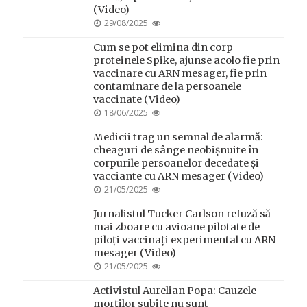
(Video)
POSTED
29/08/2025
ON
Cum se pot elimina din corp
proteinele Spike, ajunse acolo fie prin
vaccinare cu ARN mesager, fie prin
contaminare de la persoanele
vaccinate (Video)
POSTED
18/06/2025
ON
Medicii trag un semnal de alarmă:
cheaguri de sânge neobișnuite în
corpurile persoanelor decedate și
vacciante cu ARN mesager (Video)
POSTED
21/05/2025
ON
Jurnalistul Tucker Carlson refuză să
mai zboare cu avioane pilotate de
piloți vaccinați experimental cu ARN
mesager (Video)
POSTED
21/05/2025
ON
Activistul Aurelian Popa: Cauzele
morților subite nu sunt