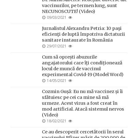
vaccinurilor, pe termen lung, sunt
NECUNOSCUTE! (Video)
POSTED
09/03/2021
ON
Jurnalistul Alexandru Petria: 10 paşi
eficienţi de luptă împotriva dictaturii
sanitare instaurate în România
POSTED
29/07/2021
ON
Cum să oprești abuzurile
angajatorului care îți condiționează
locul de muncă de vaccinul
experimental Covid-19 (Model Word)
POSTED
14/05/2021
ON
Cozmin Gușă: Eu nu mă vaccinez și îi
sfătuiesc pe cei ca mine să mă
urmeze. Acest virus a fost creat în
mod artificial. Atacă sistemul nervos
(Video)
POSTED
18/02/2021
ON
Ce au descoperit cercetătorii în serul
vaccinului Pfizer mărit de 200.000 de