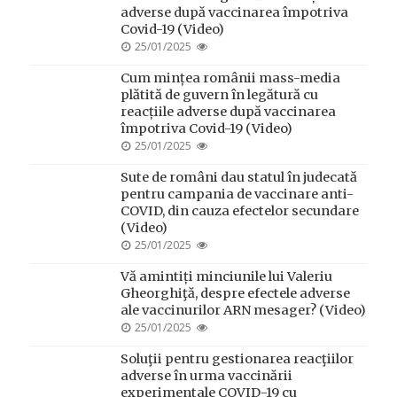
adverse după vaccinarea împotriva
Covid-19 (Video)
POSTED
25/01/2025
ON
Cum mințea românii mass-media
plătită de guvern în legătură cu
reacțiile adverse după vaccinarea
împotriva Covid-19 (Video)
POSTED
25/01/2025
ON
Sute de români dau statul în judecată
pentru campania de vaccinare anti-
COVID, din cauza efectelor secundare
(Video)
POSTED
25/01/2025
ON
Vă amintiți minciunile lui Valeriu
Gheorghiţă, despre efectele adverse
ale vaccinurilor ARN mesager? (Video)
POSTED
25/01/2025
ON
Soluţii pentru gestionarea reacţiilor
adverse în urma vaccinării
experimentale COVID-19 cu