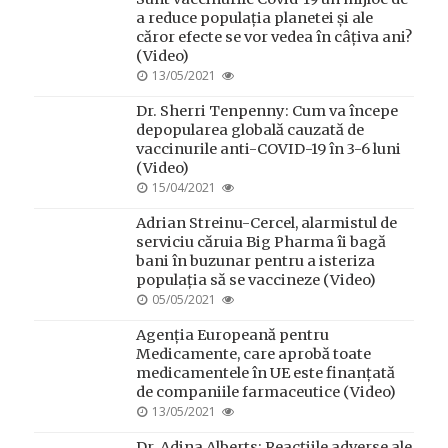
a reduce populația planetei și ale
căror efecte se vor vedea în câțiva ani?
(Video)
POSTED
13/05/2021
ON
Dr. Sherri Tenpenny: Cum va începe
depopularea globală cauzată de
vaccinurile anti-COVID-19 în 3-6 luni
(Video)
POSTED
15/04/2021
ON
Adrian Streinu-Cercel, alarmistul de
serviciu căruia Big Pharma îi bagă
bani în buzunar pentru a isteriza
populația să se vaccineze (Video)
POSTED
05/05/2021
ON
Agenția Europeană pentru
Medicamente, care aprobă toate
medicamentele în UE este finanțată
de companiile farmaceutice (Video)
POSTED
13/05/2021
ON
Dr. Adina Alberts: Reacțiile adverse ale