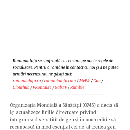
RomaniaInfo se confruntă cu cenzura pe unele rețele de
socializare. Pentru a rămâne în contact cu noi și a ne putea
urmări necenzurat, ne găsiți aici:
romaniainfo.ro
/
romaniainfo.com
/
MeWe
/
Gab
/
Clouthub
/
VKontakte
/
GabTV
/
Rumble
Organizația Mondială a Sănătății (OMS) a decis să
își actualizeze liniile directoare privind
integrarea diversitîții de gen și în noua ediție să
recunoască în mod esențial cel de-al treilea gen,