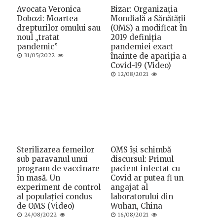
Avocata Veronica
Bizar: Organizația
Dobozi: Moartea
Mondială a Sănătății
drepturilor omului sau
(OMS) a modificat în
noul „tratat
2019 definiția
pandemic”
pandemiei exact
Posted
înainte de apariția a
31/05/2022
on
Covid-19 (Video)
Posted
12/08/2021
on
Sterilizarea femeilor
OMS își schimbă
sub paravanul unui
discursul: Primul
program de vaccinare
pacient infectat cu
în masă. Un
Covid ar putea fi un
experiment de control
angajat al
al populației condus
laboratorului din
de OMS (Video)
Wuhan, China
Posted
Posted
24/08/2022
16/08/2021