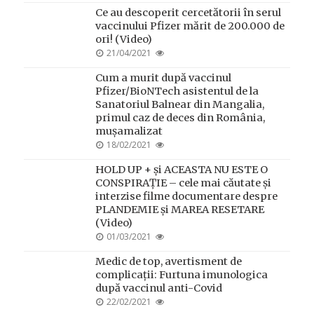
ON
Ce au descoperit cercetătorii în serul
vaccinului Pfizer mărit de 200.000 de
ori! (Video)
POSTED
21/04/2021
ON
Cum a murit după vaccinul
Pfizer/BioNTech asistentul de la
Sanatoriul Balnear din Mangalia,
primul caz de deces din România,
mușamalizat
POSTED
18/02/2021
ON
HOLD UP + și ACEASTA NU ESTE O
CONSPIRAȚIE – cele mai căutate și
interzise filme documentare despre
PLANDEMIE și MAREA RESETARE
(Video)
POSTED
01/03/2021
ON
Medic de top, avertisment de
complicații: Furtuna imunologica
după vaccinul anti-Covid
POSTED
22/02/2021