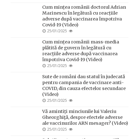
ON
Cum mințea românii doctorul Adrian
Marinescu în legătură cu reacțiile
adverse după vaccinarea împotriva
Covid-19 (Video)
POSTED
25/01/2025
ON
Cum mințea românii mass-media
plătită de guvern în legătură cu
reacțiile adverse după vaccinarea
împotriva Covid-19 (Video)
POSTED
25/01/2025
ON
Sute de români dau statul în judecată
pentru campania de vaccinare anti-
COVID, din cauza efectelor secundare
(Video)
POSTED
25/01/2025
ON
Vă amintiți minciunile lui Valeriu
Gheorghiţă, despre efectele adverse
ale vaccinurilor ARN mesager? (Video)
POSTED
25/01/2025
ON