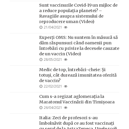
ON
Sunt vaccinurile Covid-19 un mijloc de
a reduce populația planetei? –
Ravagiile asupra sistemului de
reproducere uman (Video)
POSTED
21/04/2021
ON
Experți OMS: Nu suntem în măsură să
dăm răspunsuri când oamenii pun
întrebări cu privire la decesele cauzate
de un vaccin (Video)
POSTED
28/05/2021
ON
Medic de top, întrebări-cheie: Și
totuși, cât durează imunitatea oferită
de vaccin?
POSTED
22/02/2021
ON
Cum s-a regizat aglomerația la
Maratonul Vaccinării din Timișoara
POSTED
26/04/2021
ON
Italia: Zeci de profesori s-au
îmbolnăvit după ce au fost vaccinați
cu serul de la AstraZeneca. Unele școli