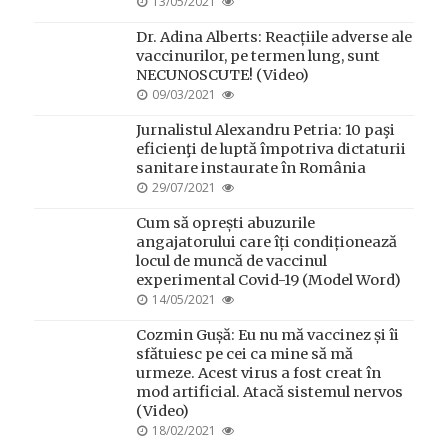
POSTED
13/05/2021
ON
Dr. Adina Alberts: Reacțiile adverse ale
vaccinurilor, pe termen lung, sunt
NECUNOSCUTE! (Video)
POSTED
09/03/2021
ON
Jurnalistul Alexandru Petria: 10 paşi
eficienţi de luptă împotriva dictaturii
sanitare instaurate în România
POSTED
29/07/2021
ON
Cum să oprești abuzurile
angajatorului care îți condiționează
locul de muncă de vaccinul
experimental Covid-19 (Model Word)
POSTED
14/05/2021
ON
Cozmin Gușă: Eu nu mă vaccinez și îi
sfătuiesc pe cei ca mine să mă
urmeze. Acest virus a fost creat în
mod artificial. Atacă sistemul nervos
(Video)
POSTED
18/02/2021