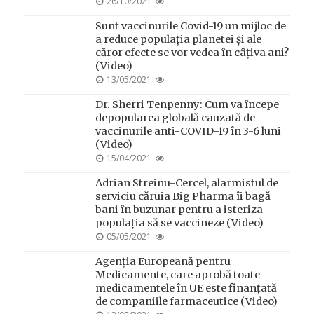
POSTED
26/10/2021
ON
Sunt vaccinurile Covid-19 un mijloc de
a reduce populația planetei și ale
căror efecte se vor vedea în câțiva ani?
(Video)
POSTED
13/05/2021
ON
Dr. Sherri Tenpenny: Cum va începe
depopularea globală cauzată de
vaccinurile anti-COVID-19 în 3-6 luni
(Video)
POSTED
15/04/2021
ON
Adrian Streinu-Cercel, alarmistul de
serviciu căruia Big Pharma îi bagă
bani în buzunar pentru a isteriza
populația să se vaccineze (Video)
POSTED
05/05/2021
ON
Agenția Europeană pentru
Medicamente, care aprobă toate
medicamentele în UE este finanțată
de companiile farmaceutice (Video)