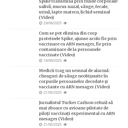
Spike transmisă prin fluide corporale:
salivă, mucus nazal, sânge, fecale,
urină, lapte matern, lichid seminal
(Video)
POSTED
29/08/2025
ON
Cum se pot elimina din corp
proteinele Spike, ajunse acolo fie prin
vaccinare cu ARN mesager, fie prin
contaminare de la persoanele
vaccinate (Video)
POSTED
18/06/2025
ON
Medicii trag un semnal de alarmă:
cheaguri de sânge neobișnuite în
corpurile persoanelor decedate și
vacciante cu ARN mesager (Video)
POSTED
21/05/2025
ON
Jurnalistul Tucker Carlson refuză să
mai zboare cu avioane pilotate de
piloți vaccinați experimental cu ARN
mesager (Video)
POSTED
21/05/2025