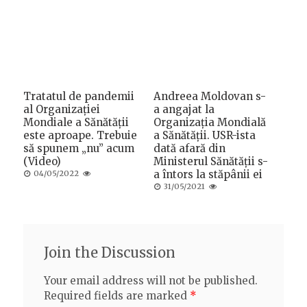
on
on
Tratatul de pandemii
Andreea Moldovan s-
al Organizației
a angajat la
Mondiale a Sănătății
Organizația Mondială
este aproape. Trebuie
a Sănătății. USR-ista
să spunem „nu” acum
dată afară din
(Video)
Ministerul Sănătății s-
Posted
a întors la stăpânii ei
04/05/2022
on
Posted
31/05/2021
on
Join the Discussion
Your email address will not be published.
Required fields are marked
*