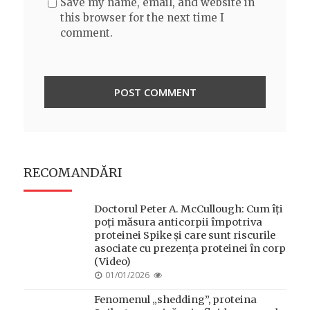
Save my name, email, and website in
this browser for the next time I
comment.
RECOMANDĂRI
Doctorul Peter A. McCullough: Cum îți
poți măsura anticorpii împotriva
proteinei Spike și care sunt riscurile
asociate cu prezența proteinei în corp
(Video)
POSTED
01/01/2026
ON
Fenomenul „shedding”, proteina