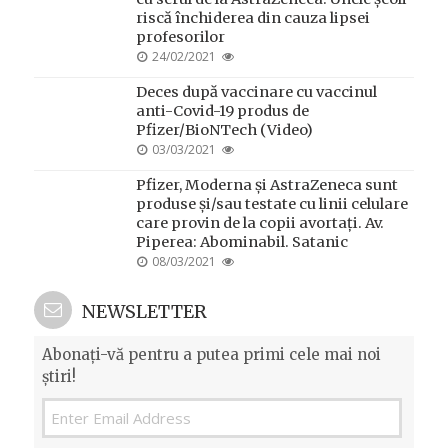
riscă închiderea din cauza lipsei
profesorilor
POSTED
24/02/2021
ON
Deces după vaccinare cu vaccinul
anti-Covid-19 produs de
Pfizer/BioNTech (Video)
POSTED
03/03/2021
ON
Pfizer, Moderna și AstraZeneca sunt
produse și/sau testate cu linii celulare
care provin de la copii avortați. Av.
Piperea: Abominabil. Satanic
POSTED
08/03/2021
ON
NEWSLETTER
Abonați-vă pentru a putea primi cele mai noi
știri!