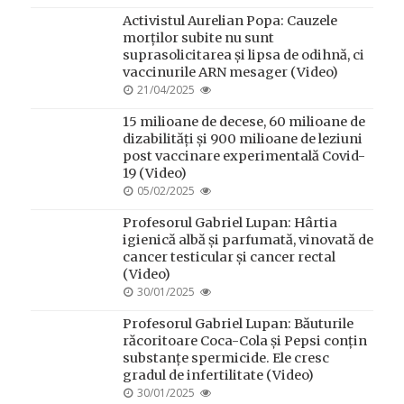
ON
Activistul Aurelian Popa: Cauzele
morților subite nu sunt
suprasolicitarea și lipsa de odihnă, ci
vaccinurile ARN mesager (Video)
POSTED
21/04/2025
ON
15 milioane de decese, 60 milioane de
dizabilități și 900 milioane de leziuni
post vaccinare experimentală Covid-
19 (Video)
POSTED
05/02/2025
ON
Profesorul Gabriel Lupan: Hârtia
igienică albă și parfumată, vinovată de
cancer testicular și cancer rectal
(Video)
POSTED
30/01/2025
ON
Profesorul Gabriel Lupan: Băuturile
răcoritoare Coca-Cola și Pepsi conțin
substanțe spermicide. Ele cresc
gradul de infertilitate (Video)
POSTED
30/01/2025