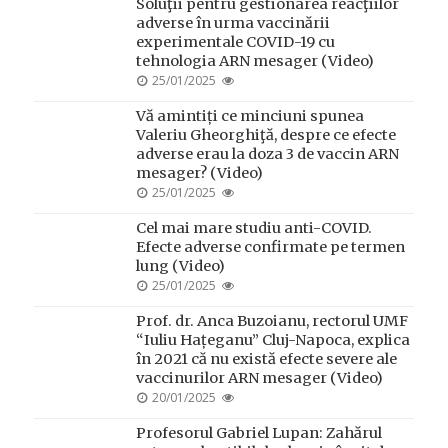
Soluţii pentru gestionarea reacţiilor
adverse în urma vaccinării
experimentale COVID-19 cu
tehnologia ARN mesager (Video)
POSTED
25/01/2025
ON
Vă amintiți ce minciuni spunea
Valeriu Gheorghiţă, despre ce efecte
adverse erau la doza 3 de vaccin ARN
mesager? (Video)
POSTED
25/01/2025
ON
Cel mai mare studiu anti-COVID.
Efecte adverse confirmate pe termen
lung (Video)
POSTED
25/01/2025
ON
Prof. dr. Anca Buzoianu, rectorul UMF
“Iuliu Hațeganu” Cluj-Napoca, explica
în 2021 că nu există efecte severe ale
vaccinurilor ARN mesager (Video)
POSTED
20/01/2025
ON
Profesorul Gabriel Lupan: Zahărul