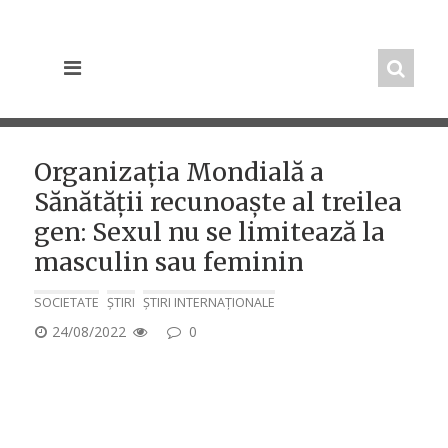
Skip
to
content
Organizația Mondială a
Sănătății recunoaște al treilea
gen: Sexul nu se limitează la
masculin sau feminin
SOCIETATE
ȘTIRI
ȘTIRI INTERNAȚIONALE
POSTED
24/08/2022
0
ON