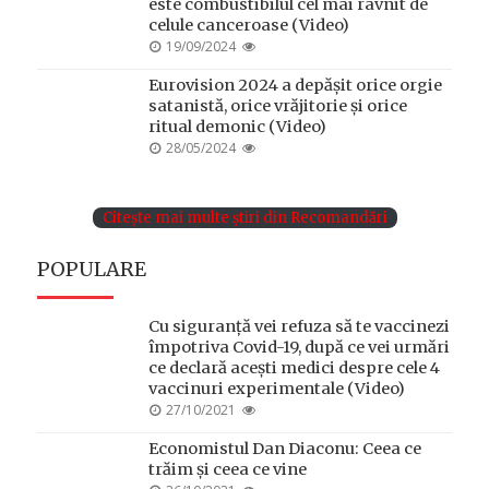
este combustibilul cel mai râvnit de
celule canceroase (Video)
POSTED
19/09/2024
ON
Eurovision 2024 a depășit orice orgie
satanistă, orice vrăjitorie și orice
ritual demonic (Video)
POSTED
28/05/2024
ON
Citește mai multe știri din Recomandări
POPULARE
Cu siguranță vei refuza să te vaccinezi
împotriva Covid-19, după ce vei urmări
ce declară acești medici despre cele 4
vaccinuri experimentale (Video)
POSTED
27/10/2021
ON
Economistul Dan Diaconu: Ceea ce
trăim și ceea ce vine