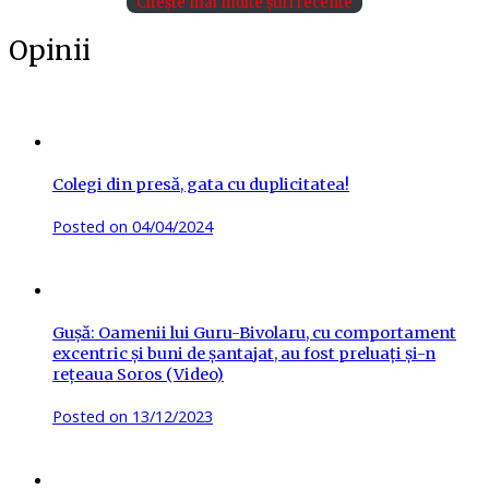
Citește mai multe știri recente
Opinii
Colegi din presă, gata cu duplicitatea!
Posted on
04/04/2024
Gușă: Oamenii lui Guru-Bivolaru, cu comportament
excentric și buni de șantajat, au fost preluați și-n
rețeaua Soros (Video)
Posted on
13/12/2023