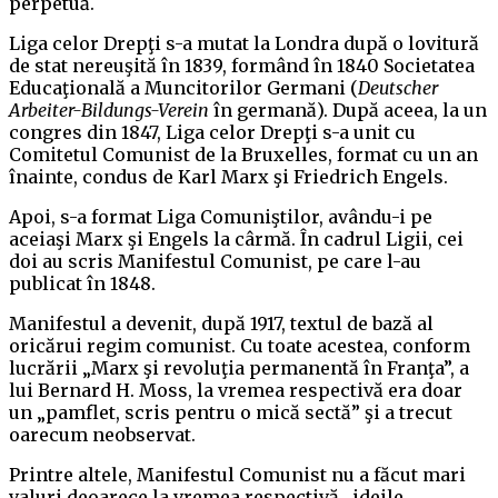
perpetuă.
Liga celor Drepţi s-a mutat la Londra după o lovitură
de stat nereuşită în 1839, formând în 1840 Societatea
Educaţională a Muncitorilor Germani (
Deutscher
Arbeiter-Bildungs-Verein
în germană). După aceea, la un
congres din 1847, Liga celor Drepţi s-a unit cu
Comitetul Comunist de la Bruxelles, format cu un an
înainte, condus de Karl Marx şi Friedrich Engels.
Apoi, s-a format Liga Comuniştilor, avându-i pe
aceiaşi Marx şi Engels la cârmă. În cadrul Ligii, cei
doi au scris Manifestul Comunist, pe care l-au
publicat în 1848.
Manifestul a devenit, după 1917, textul de bază al
oricărui regim comunist. Cu toate acestea, conform
lucrării „Marx şi revoluţia permanentă în Franţa”, a
lui Bernard H. Moss, la vremea respectivă era doar
un „pamflet, scris pentru o mică sectă” şi a trecut
oarecum neobservat.
Printre altele, Manifestul Comunist nu a făcut mari
valuri deoarece la vremea respectivă „ideile