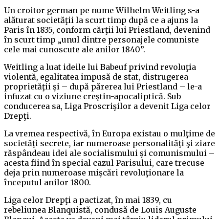
Un croitor german pe nume Wilhelm Weitling s-a
alăturat societăţii la scurt timp după ce a ajuns la
Paris în 1835, conform cărţii lui Priestland, devenind
în scurt timp „unul dintre personajele comuniste
cele mai cunoscute ale anilor 1840”.
Weitling a luat ideile lui Babeuf privind revoluţia
violentă, egalitatea impusă de stat, distrugerea
proprietăţii şi – după părerea lui Priestland – le-a
infuzat cu o viziune creştin-apocaliptică. Sub
conducerea sa, Liga Proscrişilor a devenit Liga celor
Drepţi.
La vremea respectivă, în Europa existau o mulţime de
societăţi secrete, iar numeroase personalităţi şi ziare
răspândeau idei ale socialismului şi comunismului –
acesta fiind în special cazul Parisului, care trecuse
deja prin numeroase mişcări revoluţionare la
începutul anilor 1800.
Liga celor Drepţi a pactizat, în mai 1839, cu
rebeliunea Blanquistă, condusă de Louis Auguste