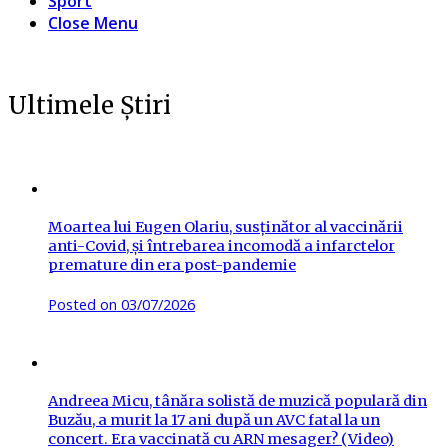
Sport
Close Menu
Ultimele Știri
Moartea lui Eugen Olariu, susținător al vaccinării
anti-Covid, și întrebarea incomodă a infarctelor
premature din era post-pandemie
Posted on
03/07/2026
Andreea Micu, tânăra solistă de muzică populară din
Buzău, a murit la 17 ani după un AVC fatal la un
concert. Era vaccinată cu ARN mesager? (Video)