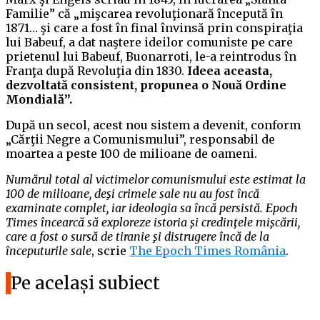
Familie” că „mişcarea revoluţionară începută în
1871… şi care a fost în final învinsă prin conspiraţia
lui Babeuf, a dat naştere ideilor comuniste pe care
prietenul lui Babeuf, Buonarroti, le-a reintrodus în
Franţa după Revoluţia din 1830.
Ideea aceasta,
dezvoltată consistent, propunea o Nouă Ordine
Mondială”.
După un secol, acest nou sistem a devenit, conform
„Cărţii Negre a Comunismului”, responsabil de
moartea a peste 100 de milioane de oameni.
Numărul total al victimelor comunismului este estimat la
100 de milioane, deşi crimele sale nu au fost încă
examinate complet, iar ideologia sa încă persistă. Epoch
Times încearcă să exploreze istoria şi credinţele mişcării,
care a fost o sursă de tiranie şi distrugere încă de la
începuturile sale
, scrie
The Epoch Times România
.
Pe același subiect