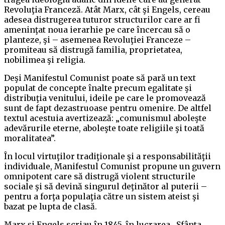
Revoluţia Franceză. Atât Marx, cât şi Engels, cereau
adesea distrugerea tuturor structurilor care ar fi
ameninţat noua ierarhie pe care încercau să o
planteze, şi – asemenea Revoluţiei Franceze –
promiteau să distrugă familia, proprietatea,
nobilimea şi religia.
Deşi Manifestul Comunist poate să pară un text
populat de concepte înalte precum egalitate şi
distribuţia venitului, ideile pe care le promovează
sunt de fapt dezastruoase pentru omenire. De altfel
textul acestuia avertizează: „comunismul aboleşte
adevărurile eterne, aboleşte toate religiile şi toată
moralitatea”.
În locul virtuţilor tradiţionale şi a responsabilităţii
individuale, Manifestul Comunist propune un guvern
omnipotent care să distrugă violent structurile
sociale şi să devină singurul deţinător al puterii –
pentru a forţa populaţia către un sistem ateist şi
bazat pe lupta de clasă.
Marx şi Engels scriau în 1845, în lucrarea „Sfânta