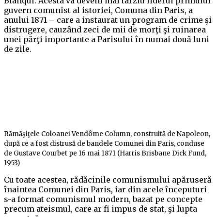
Blanqui. Acesta va deveni mai târziu liderul primului
guvern comunist al istoriei, Comuna din Paris, a
anului 1871 – care a instaurat un program de crime şi
distrugere, cauzând zeci de mii de morţi şi ruinarea
unei părţi importante a Parisului în numai două luni
de zile.
Rămăşiţele Coloanei Vendôme Column, construită de Napoleon,
după ce a fost distrusă de bandele Comunei din Paris, conduse
de Gustave Courbet pe 16 mai 1871 (Harris Brisbane Dick Fund,
1953)
Cu toate acestea, rădăcinile comunismului apăruseră
înaintea Comunei din Paris, iar din acele începuturi
s-a format comunismul modern, bazat pe concepte
precum ateismul, care ar fi impus de stat, şi lupta