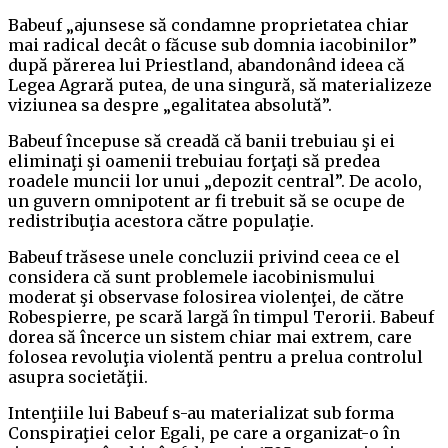
Babeuf „ajunsese să condamne proprietatea chiar
mai radical decât o făcuse sub domnia iacobinilor”
după părerea lui Priestland, abandonând ideea că
Legea Agrară putea, de una singură, să materializeze
viziunea sa despre „egalitatea absolută”.
Babeuf începuse să creadă că banii trebuiau şi ei
eliminaţi şi oamenii trebuiau forţaţi să predea
roadele muncii lor unui „depozit central”. De acolo,
un guvern omnipotent ar fi trebuit să se ocupe de
redistribuţia acestora către populaţie.
Babeuf trăsese unele concluzii privind ceea ce el
considera că sunt problemele iacobinismului
moderat şi observase folosirea violenţei, de către
Robespierre, pe scară largă în timpul Terorii. Babeuf
dorea să încerce un sistem chiar mai extrem, care
folosea revoluţia violentă pentru a prelua controlul
asupra societăţii.
Intenţiile lui Babeuf s-au materializat sub forma
Conspiraţiei celor Egali, pe care a organizat-o în