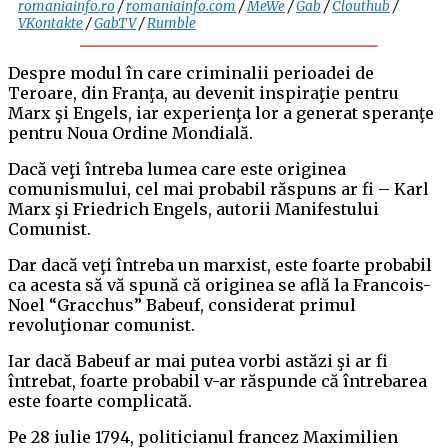
romaniainfo.ro
/
romaniainfo.com
/
MeWe
/
Gab
/
Clouthub
/
VKontakte
/
GabTV
/
Rumble
Despre modul în care criminalii perioadei de
Teroare, din Franţa, au devenit inspiraţie pentru
Marx şi Engels, iar experienţa lor a generat speranţe
pentru Noua Ordine Mondială.
Dacă veţi întreba lumea care este originea
comunismului, cel mai probabil răspuns ar fi – Karl
Marx şi Friedrich Engels, autorii Manifestului
Comunist.
Dar dacă veţi întreba un marxist, este foarte probabil
ca acesta să vă spună că originea se află la Francois-
Noel “Gracchus” Babeuf, considerat primul
revoluţionar comunist.
Iar dacă Babeuf ar mai putea vorbi astăzi şi ar fi
întrebat, foarte probabil v-ar răspunde că întrebarea
este foarte complicată.
Pe 28 iulie 1794, politicianul francez Maximilien