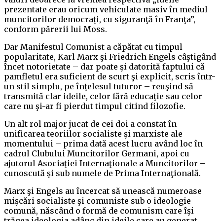
prezentate erau oricum vehiculate masiv în mediul
muncitorilor democraţi, cu siguranţă în Franţa”,
conform părerii lui Moss.
Dar Manifestul Comunist a căpătat cu timpul
popularitate, Karl Marx şi Friedrich Engels câştigând
încet notorietate – dar poate şi datorită faptului că
pamfletul era suficient de scurt şi explicit, scris într-
un stil simplu, pe înţelesul tuturor – reuşind să
transmită clar ideile, celor fără educaţie sau celor
care nu şi-ar fi pierdut timpul citind filozofie.
Un alt rol major jucat de cei doi a constat în
unificarea teoriilor socialiste şi marxiste ale
momentului – prima dată acest lucru având loc în
cadrul Clubului Muncitorilor Germani, apoi cu
ajutorul Asociaţiei Internaţionale a Muncitorilor –
cunoscută şi sub numele de Prima Internaţională.
Marx şi Engels au încercat să unească numeroase
mişcări socialiste şi comuniste sub o ideologie
comună, născând o formă de comunism care îşi
trăgea ideologia adânc din ideile care au generat