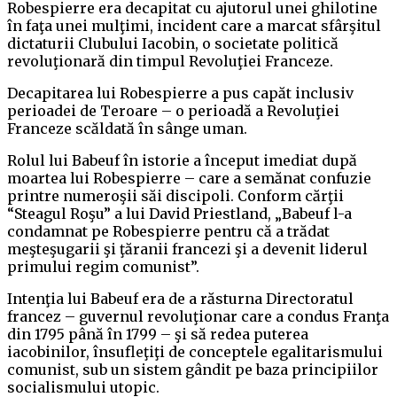
Robespierre era decapitat cu ajutorul unei ghilotine
în faţa unei mulţimi, incident care a marcat sfârşitul
dictaturii Clubului Iacobin, o societate politică
revoluţionară din timpul Revoluţiei Franceze.
Decapitarea lui Robespierre a pus capăt inclusiv
perioadei de Teroare – o perioadă a Revoluţiei
Franceze scăldată în sânge uman.
Rolul lui Babeuf în istorie a început imediat după
moartea lui Robespierre – care a semănat confuzie
printre numeroşii săi discipoli. Conform cărţii
“Steagul Roşu” a lui David Priestland, „Babeuf l-a
condamnat pe Robespierre pentru că a trădat
meşteşugarii şi ţăranii francezi şi a devenit liderul
primului regim comunist”.
Intenţia lui Babeuf era de a răsturna Directoratul
francez – guvernul revoluţionar care a condus Franţa
din 1795 până în 1799 – şi să redea puterea
iacobinilor, însufleţiţi de conceptele egalitarismului
comunist, sub un sistem gândit pe baza principiilor
socialismului utopic.