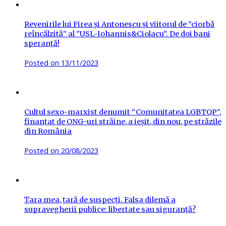
Revenirile lui Firea și Antonescu și viitorul de ”ciorbă
reîncălzită” al ”USL-Iohannis&Ciolacu”. De doi bani
speranță!
Posted on
13/11/2023
Cultul sexo-marxist denumit “Comunitatea LGBTQP”,
finanțat de ONG-uri străine, a ieșit, din nou, pe străzile
din România
Posted on
20/08/2023
Țara mea, țară de suspecți. Falsa dilemă a
supravegherii publice: libertate sau siguranță?