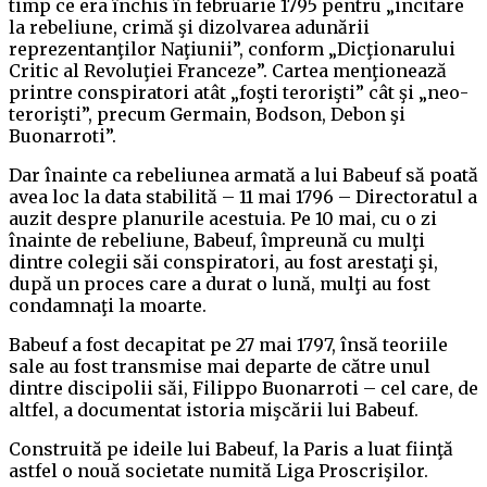
timp ce era închis în februarie 1795 pentru „incitare
la rebeliune, crimă şi dizolvarea adunării
reprezentanţilor Naţiunii”, conform „Dicţionarului
Critic al Revoluţiei Franceze”. Cartea menţionează
printre conspiratori atât „foşti terorişti” cât şi „neo-
terorişti”, precum Germain, Bodson, Debon şi
Buonarroti”.
Dar înainte ca rebeliunea armată a lui Babeuf să poată
avea loc la data stabilită – 11 mai 1796 – Directoratul a
auzit despre planurile acestuia. Pe 10 mai, cu o zi
înainte de rebeliune, Babeuf, împreună cu mulţi
dintre colegii săi conspiratori, au fost arestaţi şi,
după un proces care a durat o lună, mulţi au fost
condamnaţi la moarte.
Babeuf a fost decapitat pe 27 mai 1797, însă teoriile
sale au fost transmise mai departe de către unul
dintre discipolii săi, Filippo Buonarroti – cel care, de
altfel, a documentat istoria mişcării lui Babeuf.
Construită pe ideile lui Babeuf, la Paris a luat fiinţă
astfel o nouă societate numită Liga Proscrişilor.