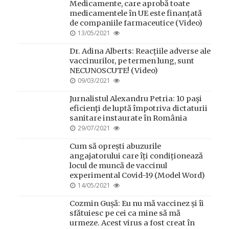
Medicamente, care aprobă toate
medicamentele în UE este finanțată
de companiile farmaceutice (Video)
POSTED
13/05/2021
ON
Dr. Adina Alberts: Reacțiile adverse ale
vaccinurilor, pe termen lung, sunt
NECUNOSCUTE! (Video)
POSTED
09/03/2021
ON
Jurnalistul Alexandru Petria: 10 paşi
eficienţi de luptă împotriva dictaturii
sanitare instaurate în România
POSTED
29/07/2021
ON
Cum să oprești abuzurile
angajatorului care îți condiționează
locul de muncă de vaccinul
experimental Covid-19 (Model Word)
POSTED
14/05/2021
ON
Cozmin Gușă: Eu nu mă vaccinez și îi
sfătuiesc pe cei ca mine să mă
urmeze. Acest virus a fost creat în