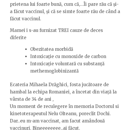
prietena lui foarte bună, cum că,…Îi pare rău că și-
a făcut vaccinul, și că se simte foarte rău de când a
făcut vaccinul.
Mamei i s-au furnizat TREI cauze de deces
diferite
Obezitatea morbidă
Intoxicație cu monoxide de carbon
Intoxicație voluntară cu substanță
methemoglobinizantă
Ecateria Mihaela Drăghici, fosta jucătoare de
hambal la echipa Romaniei, a încetat din viață la
vârsta de 34 de ani ,
Un moment de reculegere în memoria Doctorul si
kinetoterapeutul Nelu Olteanu, poreclit Dochi.
Dar..eu m-am vaccinat, am facut amândouă
vaccinuri. Bineeeeeeee..ai făcut.