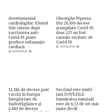
Avertismentul
Gheorghe Piperea:
cardiologilor: Efortul
Din 26.106 decese
fizic intens după
ștampilate Covid-19,
vaccinarea anti-
doar 227 au fost
Covid-19 poate
cauzate exclusiv de
produce inflamație
Covid-19
cardiacă
Posted
31/05/2021
on
Posted
19/08/2021
on
12.184 de decese post
Vaccinul este inutil.
vaccin în Europa
Iată DOVEZILE:
înregistrate de
Imunitatea naturală
EudraVigilance și
este de 6,72 de ori mai
4.863 de decese
mare decât