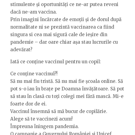
stimulente și oportunități ce ne-ar putea reveni
dacă ne-am vaccina.
Prin imagini încărcate de emoții și de dorul după
normalitate ni se prezintă vaccinarea ca fiind
singura si cea mai sigură cale de ieșire din
pandemie – dar oare chiar așa stau lucrurile cu
adevărat?
Iată ce conține vaccinul pentru un copil:
Ce conține vaccinul?!
Să nu mai fiu tristă. Să nu mai fie școala online. Să
pot s-o iau în brațe pe Doamna învățătoare. Să pot
să stau în clasă cu toți colegi mei fără mască. Mi-e
foarte dor de ei.
Vaccinul însemnă să mă bucur de copilărie.
Alege să te vaccinezi acum!
Împreuna îningem pandemia.
O campanie a Guvernului României și Unicef.