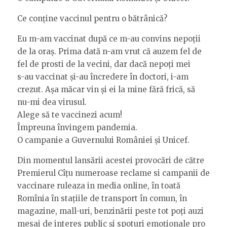
Ce conține vaccinul pentru o bătrânică?
Eu m-am vaccinat după ce m-au convins nepoții
de la oraș. Prima dată n-am vrut că auzem fel de
fel de prosti de la vecini, dar dacă nepoți mei
s-au vaccinat și-au încredere în doctori, i-am
crezut. Așa măcar vin și ei la mine fără frică, să
nu-mi dea virusul.
Alege să te vaccinezi acum!
Împreuna învingem pandemia.
O campanie a Guvernului României și Unicef.
Din momentul lansării acestei provocări de către
Premierul Cîțu numeroase reclame si campanii de
vaccinare ruleaza in media online, în toată
Romînia în stațiile de transport în comun, în
magazine, mall-uri, benzinării peste tot poți auzi
mesaj de interes public și spoturi emoționale pro