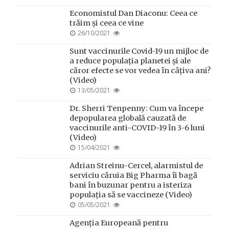
ON
Economistul Dan Diaconu: Ceea ce
trăim și ceea ce vine
POSTED
26/10/2021
ON
Sunt vaccinurile Covid-19 un mijloc de
a reduce populația planetei și ale
căror efecte se vor vedea în câțiva ani?
(Video)
POSTED
13/05/2021
ON
Dr. Sherri Tenpenny: Cum va începe
depopularea globală cauzată de
vaccinurile anti-COVID-19 în 3-6 luni
(Video)
POSTED
15/04/2021
ON
Adrian Streinu-Cercel, alarmistul de
serviciu căruia Big Pharma îi bagă
bani în buzunar pentru a isteriza
populația să se vaccineze (Video)
POSTED
05/05/2021
ON
Agenția Europeană pentru