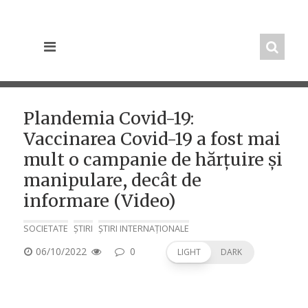
Skip
to
content
Plandemia Covid-19:
Vaccinarea Covid-19 a fost mai
mult o campanie de hărțuire și
manipulare, decât de
informare (Video)
SOCIETATE
ȘTIRI
ȘTIRI INTERNAȚIONALE
POSTED
06/10/2022
0
LIGHT
DARK
ON