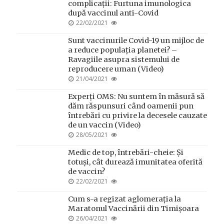
complicații: Furtuna imunologica
după vaccinul anti-Covid
POSTED
22/02/2021
ON
Sunt vaccinurile Covid-19 un mijloc de
a reduce populația planetei? –
Ravagiile asupra sistemului de
reproducere uman (Video)
POSTED
21/04/2021
ON
Experți OMS: Nu suntem în măsură să
dăm răspunsuri când oamenii pun
întrebări cu privire la decesele cauzate
de un vaccin (Video)
POSTED
28/05/2021
ON
Medic de top, întrebări-cheie: Și
totuși, cât durează imunitatea oferită
de vaccin?
POSTED
22/02/2021
ON
Cum s-a regizat aglomerația la
Maratonul Vaccinării din Timișoara
POSTED
26/04/2021