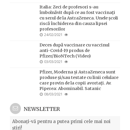
ON
Italia: Zeci de profesori s-au
îmbolnăvit după ce au fost vaccinați
cu serul de la AstraZeneca. Unele școli
riscă închiderea din cauza lipsei
profesorilor
POSTED
24/02/2021
ON
Deces după vaccinare cu vaccinul
anti-Covid-19 produs de
Pfizer/BioNTech (Video)
POSTED
03/03/2021
ON
Pfizer, Moderna și AstraZeneca sunt
produse și/sau testate cu linii celulare
care provin de la copii avortați. Av.
Piperea: Abominabil. Satanic
POSTED
08/03/2021
ON
NEWSLETTER
Abonați-vă pentru a putea primi cele mai noi
știri!