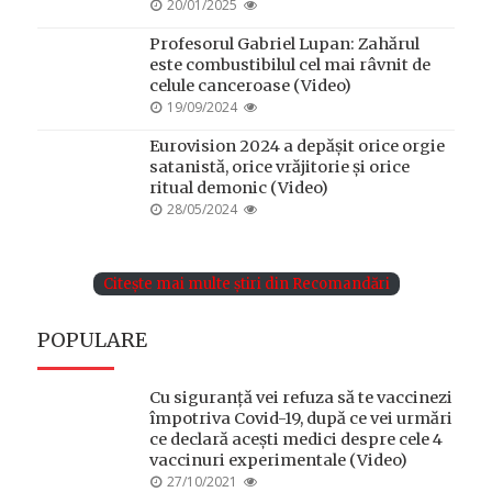
POSTED
20/01/2025
ON
Profesorul Gabriel Lupan: Zahărul
este combustibilul cel mai râvnit de
celule canceroase (Video)
POSTED
19/09/2024
ON
Eurovision 2024 a depășit orice orgie
satanistă, orice vrăjitorie și orice
ritual demonic (Video)
POSTED
28/05/2024
ON
Citește mai multe știri din Recomandări
POPULARE
Cu siguranță vei refuza să te vaccinezi
împotriva Covid-19, după ce vei urmări
ce declară acești medici despre cele 4
vaccinuri experimentale (Video)
POSTED
27/10/2021