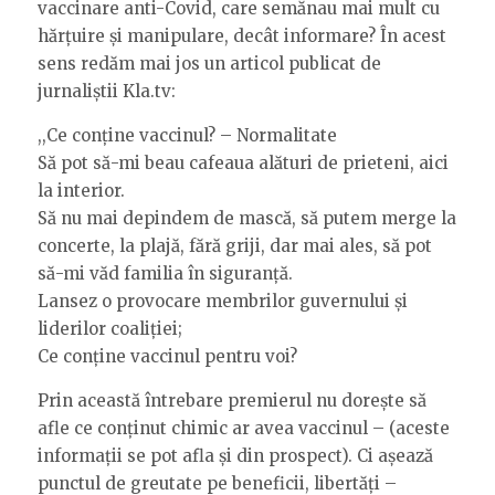
vaccinare anti-Covid, care semănau mai mult cu
hărțuire și manipulare, decât informare? În acest
sens redăm mai jos un articol publicat de
jurnaliștii Kla.tv:
,,Ce conține vaccinul? – Normalitate
Să pot să-mi beau cafeaua alături de prieteni, aici
la interior.
Să nu mai depindem de mască, să putem merge la
concerte, la plajă, fără griji, dar mai ales, să pot
să-mi văd familia în siguranță.
Lansez o provocare membrilor guvernului și
liderilor coaliției;
Ce conține vaccinul pentru voi?
Prin această întrebare premierul nu dorește să
afle ce conținut chimic ar avea vaccinul – (aceste
informații se pot afla și din prospect). Ci așează
punctul de greutate pe beneficii, libertăți –