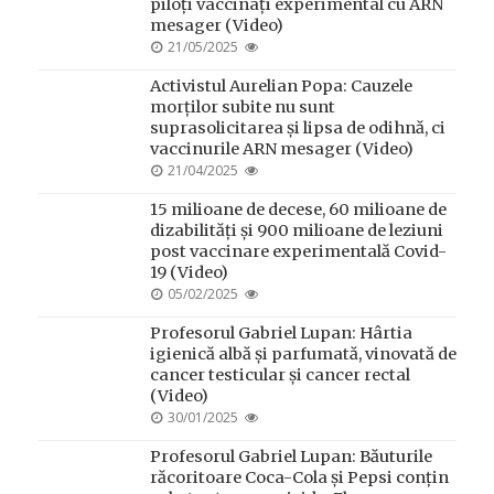
piloți vaccinați experimental cu ARN
mesager (Video)
POSTED
21/05/2025
ON
Activistul Aurelian Popa: Cauzele
morților subite nu sunt
suprasolicitarea și lipsa de odihnă, ci
vaccinurile ARN mesager (Video)
POSTED
21/04/2025
ON
15 milioane de decese, 60 milioane de
dizabilități și 900 milioane de leziuni
post vaccinare experimentală Covid-
19 (Video)
POSTED
05/02/2025
ON
Profesorul Gabriel Lupan: Hârtia
igienică albă și parfumată, vinovată de
cancer testicular și cancer rectal
(Video)
POSTED
30/01/2025
ON
Profesorul Gabriel Lupan: Băuturile
răcoritoare Coca-Cola și Pepsi conțin