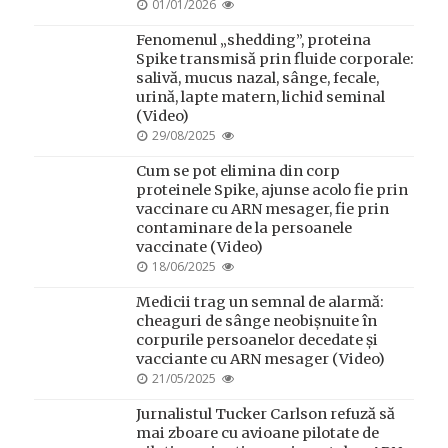
POSTED
01/01/2026
ON
Fenomenul „shedding”, proteina
Spike transmisă prin fluide corporale:
salivă, mucus nazal, sânge, fecale,
urină, lapte matern, lichid seminal
(Video)
POSTED
29/08/2025
ON
Cum se pot elimina din corp
proteinele Spike, ajunse acolo fie prin
vaccinare cu ARN mesager, fie prin
contaminare de la persoanele
vaccinate (Video)
POSTED
18/06/2025
ON
Medicii trag un semnal de alarmă:
cheaguri de sânge neobișnuite în
corpurile persoanelor decedate și
vacciante cu ARN mesager (Video)
POSTED
21/05/2025
ON
Jurnalistul Tucker Carlson refuză să
mai zboare cu avioane pilotate de