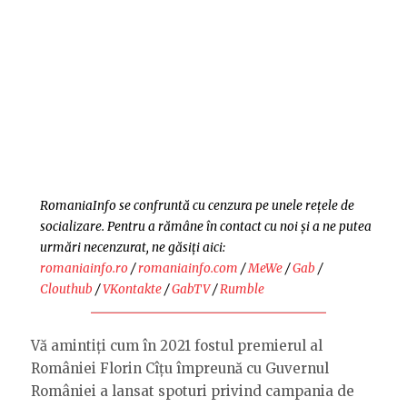
RomaniaInfo se confruntă cu cenzura pe unele rețele de
socializare. Pentru a rămâne în contact cu noi și a ne putea
urmări necenzurat, ne găsiți aici:
romaniainfo.ro
/
romaniainfo.com
/
MeWe
/
Gab
/
Clouthub
/
VKontakte
/
GabTV
/
Rumble
Vă amintiți cum în 2021 fostul premierul al
României Florin Cîțu împreună cu Guvernul
României a lansat spoturi privind campania de