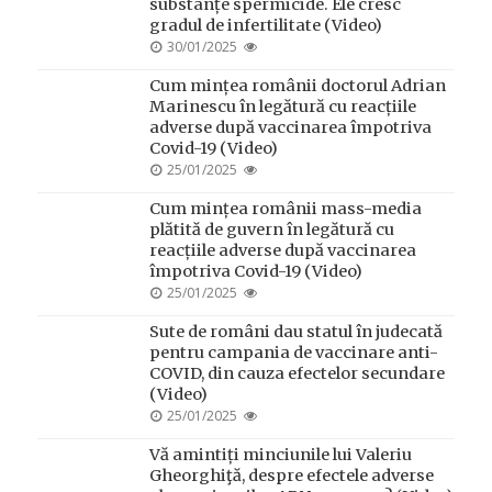
substanțe spermicide. Ele cresc
gradul de infertilitate (Video)
POSTED
30/01/2025
ON
Cum mințea românii doctorul Adrian
Marinescu în legătură cu reacțiile
adverse după vaccinarea împotriva
Covid-19 (Video)
POSTED
25/01/2025
ON
Cum mințea românii mass-media
plătită de guvern în legătură cu
reacțiile adverse după vaccinarea
împotriva Covid-19 (Video)
POSTED
25/01/2025
ON
Sute de români dau statul în judecată
pentru campania de vaccinare anti-
COVID, din cauza efectelor secundare
(Video)
POSTED
25/01/2025
ON
Vă amintiți minciunile lui Valeriu
Gheorghiţă, despre efectele adverse