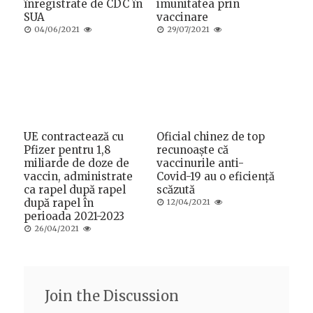
înregistrate de CDC în
imunitatea prin
SUA
vaccinare
Posted
Posted
04/06/2021
29/07/2021
on
on
UE contractează cu
Oficial chinez de top
Pfizer pentru 1,8
recunoaște că
miliarde de doze de
vaccinurile anti-
vaccin, administrate
Covid-19 au o eficiență
ca rapel după rapel
scăzută
după rapel în
Posted
12/04/2021
on
perioada 2021-2023
Posted
26/04/2021
on
Join the Discussion