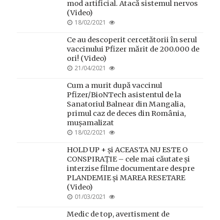
mod artificial. Atacă sistemul nervos
(Video)
POSTED
18/02/2021
ON
Ce au descoperit cercetătorii în serul
vaccinului Pfizer mărit de 200.000 de
ori! (Video)
POSTED
21/04/2021
ON
Cum a murit după vaccinul
Pfizer/BioNTech asistentul de la
Sanatoriul Balnear din Mangalia,
primul caz de deces din România,
mușamalizat
POSTED
18/02/2021
ON
HOLD UP + și ACEASTA NU ESTE O
CONSPIRAȚIE – cele mai căutate și
interzise filme documentare despre
PLANDEMIE și MAREA RESETARE
(Video)
POSTED
01/03/2021
ON
Medic de top, avertisment de