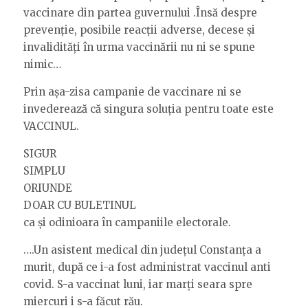
vaccinare din partea guvernului .Însă despre
prevenție, posibile reacții adverse, decese și
invalidități în urma vaccinării nu ni se spune
nimic…
Prin așa-zisa campanie de vaccinare ni se
invederează că singura soluția pentru toate este
VACCINUL.
SIGUR
SIMPLU
ORIUNDE
DOAR CU BULETINUL
ca și odinioara în campaniile electorale.
….Un asistent medical din județul Constanța a
murit, după ce i-a fost administrat vaccinul anti
covid. S-a vaccinat luni, iar marți seara spre
miercuri i s-a făcut rău.