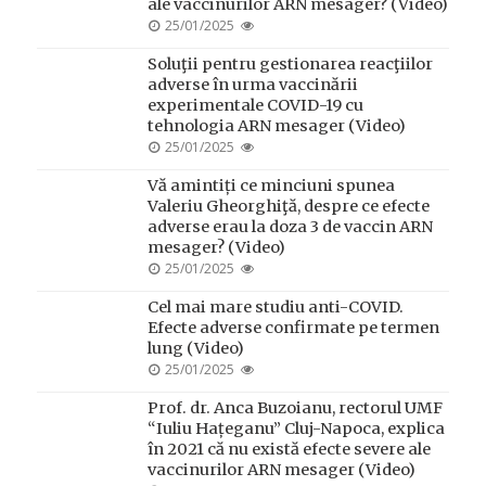
ale vaccinurilor ARN mesager? (Video)
POSTED
25/01/2025
ON
Soluţii pentru gestionarea reacţiilor
adverse în urma vaccinării
experimentale COVID-19 cu
tehnologia ARN mesager (Video)
POSTED
25/01/2025
ON
Vă amintiți ce minciuni spunea
Valeriu Gheorghiţă, despre ce efecte
adverse erau la doza 3 de vaccin ARN
mesager? (Video)
POSTED
25/01/2025
ON
Cel mai mare studiu anti-COVID.
Efecte adverse confirmate pe termen
lung (Video)
POSTED
25/01/2025
ON
Prof. dr. Anca Buzoianu, rectorul UMF
“Iuliu Hațeganu” Cluj-Napoca, explica
în 2021 că nu există efecte severe ale
vaccinurilor ARN mesager (Video)