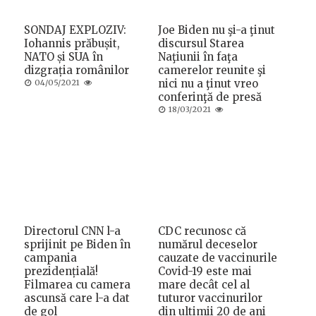
SONDAJ EXPLOZIV:
Joe Biden nu şi-a ţinut
Iohannis prăbușit,
discursul Starea
NATO și SUA în
Naţiunii în faţa
dizgrația românilor
camerelor reunite şi
Posted
nici nu a ţinut vreo
04/05/2021
on
conferinţă de presă
Posted
18/03/2021
on
Directorul CNN l-a
CDC recunosc că
sprijinit pe Biden în
numărul deceselor
campania
cauzate de vaccinurile
prezidențială!
Covid-19 este mai
Filmarea cu camera
mare decât cel al
ascunsă care l-a dat
tuturor vaccinurilor
de gol
din ultimii 20 de ani