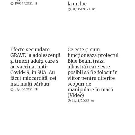
Posted
la un loc
19/04/2021
on
Posted
31/05/2021
on
Efecte secundare
Ce este și cum
GRAVE la adolescenții
funcționează proiectul
și tinerii adulți care s-
Blue Beam (raza
au vaccinat anti-
albastră) care este
Covid-19, în SUA: Au
posibil să fie folosit în
făcut miocardită, cei
viitor pentru diferite
mai mulți bărbați
scopuri de
Posted
manipulare în masă
31/05/2021
on
(Video)
Posted
11/11/2022
on