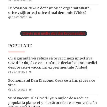
ON
Eurovision 2024 a depășit orice orgie satanistă,
orice vrăjitorie și orice ritual demonic (Video)
POSTED
28/05/2024
ON
Citește mai multe știri din Recomandări
POPULARE
Cu siguranță vei refuza să te vaccinezi împotriva
Covid-19, după ce vei urmări ce declară acești medici
despre cele 4 vaccinuri experimentale (Video)
POSTED
27/10/2021
ON
Economistul Dan Diaconu: Ceea ce trăim și ceea ce
vine
POSTED
26/10/2021
ON
Sunt vaccinurile Covid-19 un mijloc de a reduce
populația planetei și ale căror efecte se vor vedea în