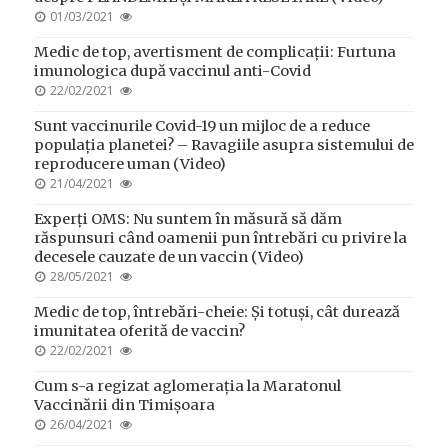
POSTED
01/03/2021
ON
Medic de top, avertisment de complicații: Furtuna
imunologica după vaccinul anti-Covid
POSTED
22/02/2021
ON
Sunt vaccinurile Covid-19 un mijloc de a reduce
populația planetei? – Ravagiile asupra sistemului de
reproducere uman (Video)
POSTED
21/04/2021
ON
Experți OMS: Nu suntem în măsură să dăm
răspunsuri când oamenii pun întrebări cu privire la
decesele cauzate de un vaccin (Video)
POSTED
28/05/2021
ON
Medic de top, întrebări-cheie: Și totuși, cât durează
imunitatea oferită de vaccin?
POSTED
22/02/2021
ON
Cum s-a regizat aglomerația la Maratonul
Vaccinării din Timișoara
POSTED
26/04/2021
ON