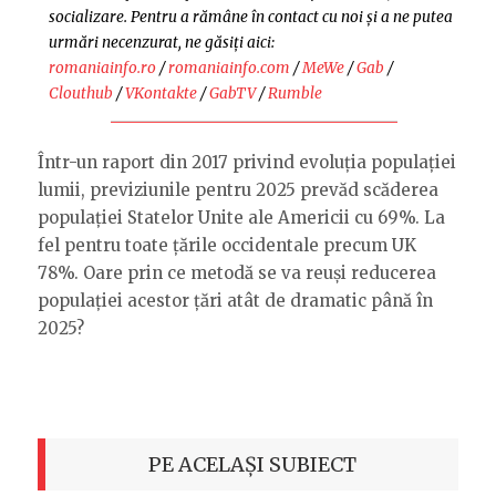
socializare. Pentru a rămâne în contact cu noi și a ne putea
urmări necenzurat, ne găsiți aici:
romaniainfo.ro
/
romaniainfo.com
/
MeWe
/
Gab
/
Clouthub
/
VKontakte
/
GabTV
/
Rumble
Într-un raport din 2017 privind evoluția populației
lumii, previziunile pentru 2025 prevăd scăderea
populației Statelor Unite ale Americii cu 69%. La
fel pentru toate țările occidentale precum UK
78%. Oare prin ce metodă se va reuși reducerea
populației acestor țări atât de dramatic până în
2025?
PE ACELAȘI SUBIECT