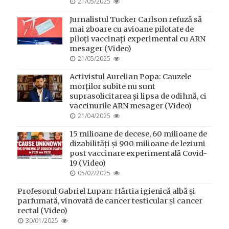
POSTED
21/05/2025
ON
Jurnalistul Tucker Carlson refuză să
mai zboare cu avioane pilotate de
piloți vaccinați experimental cu ARN
mesager (Video)
POSTED
21/05/2025
ON
Activistul Aurelian Popa: Cauzele
morților subite nu sunt
suprasolicitarea și lipsa de odihnă, ci
vaccinurile ARN mesager (Video)
POSTED
21/04/2025
ON
15 milioane de decese, 60 milioane de
dizabilități și 900 milioane de leziuni
post vaccinare experimentală Covid-
19 (Video)
POSTED
05/02/2025
ON
Profesorul Gabriel Lupan: Hârtia igienică albă și
parfumată, vinovată de cancer testicular și cancer
rectal (Video)
POSTED
30/01/2025