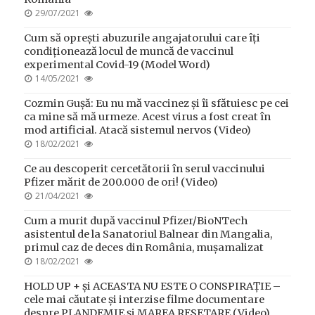
POSTED
29/07/2021
ON
Cum să oprești abuzurile angajatorului care îți
condiționează locul de muncă de vaccinul
experimental Covid-19 (Model Word)
POSTED
14/05/2021
ON
Cozmin Gușă: Eu nu mă vaccinez și îi sfătuiesc pe cei
ca mine să mă urmeze. Acest virus a fost creat în
mod artificial. Atacă sistemul nervos (Video)
POSTED
18/02/2021
ON
Ce au descoperit cercetătorii în serul vaccinului
Pfizer mărit de 200.000 de ori! (Video)
POSTED
21/04/2021
ON
Cum a murit după vaccinul Pfizer/BioNTech
asistentul de la Sanatoriul Balnear din Mangalia,
primul caz de deces din România, mușamalizat
POSTED
18/02/2021
ON
HOLD UP + și ACEASTA NU ESTE O CONSPIRAȚIE –
cele mai căutate și interzise filme documentare
despre PLANDEMIE și MAREA RESETARE (Video)