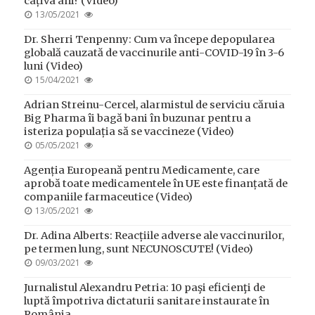
câțiva ani? (Video)
POSTED
13/05/2021
ON
Dr. Sherri Tenpenny: Cum va începe depopularea
globală cauzată de vaccinurile anti-COVID-19 în 3-6
luni (Video)
POSTED
15/04/2021
ON
Adrian Streinu-Cercel, alarmistul de serviciu căruia
Big Pharma îi bagă bani în buzunar pentru a
isteriza populația să se vaccineze (Video)
POSTED
05/05/2021
ON
Agenția Europeană pentru Medicamente, care
aprobă toate medicamentele în UE este finanțată de
companiile farmaceutice (Video)
POSTED
13/05/2021
ON
Dr. Adina Alberts: Reacțiile adverse ale vaccinurilor,
pe termen lung, sunt NECUNOSCUTE! (Video)
POSTED
09/03/2021
ON
Jurnalistul Alexandru Petria: 10 paşi eficienţi de
luptă împotriva dictaturii sanitare instaurate în
România