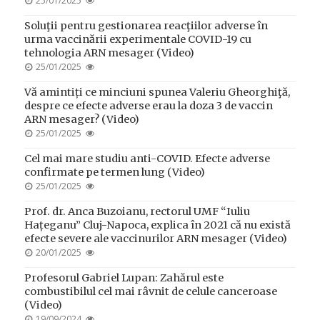
25/01/2025
ON
Soluţii pentru gestionarea reacţiilor adverse în
urma vaccinării experimentale COVID-19 cu
tehnologia ARN mesager (Video)
POSTED
25/01/2025
ON
Vă amintiți ce minciuni spunea Valeriu Gheorghiţă,
despre ce efecte adverse erau la doza 3 de vaccin
ARN mesager? (Video)
POSTED
25/01/2025
ON
Cel mai mare studiu anti-COVID. Efecte adverse
confirmate pe termen lung (Video)
POSTED
25/01/2025
ON
Prof. dr. Anca Buzoianu, rectorul UMF “Iuliu
Hațeganu” Cluj-Napoca, explica în 2021 că nu există
efecte severe ale vaccinurilor ARN mesager (Video)
POSTED
20/01/2025
ON
Profesorul Gabriel Lupan: Zahărul este
combustibilul cel mai râvnit de celule canceroase
(Video)
POSTED
19/09/2024