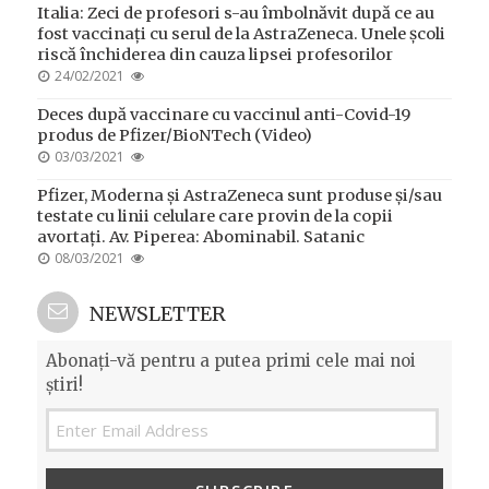
Italia: Zeci de profesori s-au îmbolnăvit după ce au
fost vaccinați cu serul de la AstraZeneca. Unele școli
riscă închiderea din cauza lipsei profesorilor
POSTED
24/02/2021
ON
Deces după vaccinare cu vaccinul anti-Covid-19
produs de Pfizer/BioNTech (Video)
POSTED
03/03/2021
ON
Pfizer, Moderna și AstraZeneca sunt produse și/sau
testate cu linii celulare care provin de la copii
avortați. Av. Piperea: Abominabil. Satanic
POSTED
08/03/2021
ON
NEWSLETTER
Abonați-vă pentru a putea primi cele mai noi
știri!