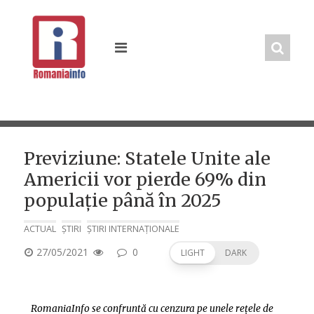
Skip
to
content
Previziune: Statele Unite ale
Americii vor pierde 69% din
populație până în 2025
ACTUAL
ȘTIRI
ȘTIRI INTERNAȚIONALE
POSTED
27/05/2021
0
LIGHT
DARK
ON
RomaniaInfo se confruntă cu cenzura pe unele rețele de