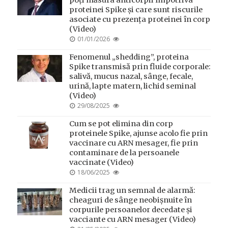
proteinei Spike și care sunt riscurile
asociate cu prezența proteinei în corp
(Video)
POSTED
01/01/2026
ON
Fenomenul „shedding”, proteina
Spike transmisă prin fluide corporale:
salivă, mucus nazal, sânge, fecale,
urină, lapte matern, lichid seminal
(Video)
POSTED
29/08/2025
ON
Cum se pot elimina din corp
proteinele Spike, ajunse acolo fie prin
vaccinare cu ARN mesager, fie prin
contaminare de la persoanele
vaccinate (Video)
POSTED
18/06/2025
ON
Medicii trag un semnal de alarmă:
cheaguri de sânge neobișnuite în
corpurile persoanelor decedate și
vacciante cu ARN mesager (Video)