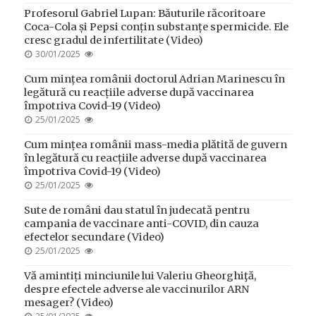
ON
Profesorul Gabriel Lupan: Băuturile răcoritoare
Coca-Cola și Pepsi conțin substanțe spermicide. Ele
cresc gradul de infertilitate (Video)
POSTED
30/01/2025
ON
Cum mințea românii doctorul Adrian Marinescu în
legătură cu reacțiile adverse după vaccinarea
împotriva Covid-19 (Video)
POSTED
25/01/2025
ON
Cum mințea românii mass-media plătită de guvern
în legătură cu reacțiile adverse după vaccinarea
împotriva Covid-19 (Video)
POSTED
25/01/2025
ON
Sute de români dau statul în judecată pentru
campania de vaccinare anti-COVID, din cauza
efectelor secundare (Video)
POSTED
25/01/2025
ON
Vă amintiți minciunile lui Valeriu Gheorghiţă,
despre efectele adverse ale vaccinurilor ARN
mesager? (Video)
POSTED