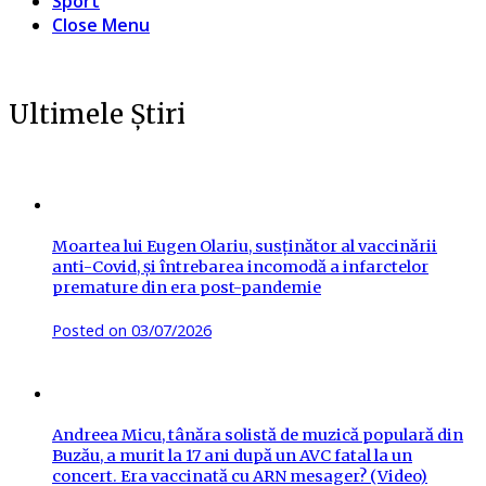
Sport
Close Menu
Ultimele Știri
Moartea lui Eugen Olariu, susținător al vaccinării
anti-Covid, și întrebarea incomodă a infarctelor
premature din era post-pandemie
Posted on
03/07/2026
Andreea Micu, tânăra solistă de muzică populară din
Buzău, a murit la 17 ani după un AVC fatal la un
concert. Era vaccinată cu ARN mesager? (Video)