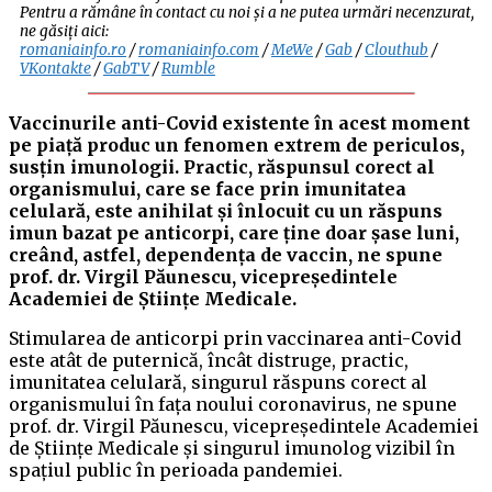
Pentru a rămâne în contact cu noi și a ne putea urmări necenzurat,
ne găsiți aici:
romaniainfo.ro
/
romaniainfo.com
/
MeWe
/
Gab
/
Clouthub
/
VKontakte
/
GabTV
/
Rumble
Vaccinurile anti-Covid existente în acest moment
pe piață produc un fenomen extrem de periculos,
susțin imunologii. Practic, răspunsul corect al
organismului, care se face prin imunitatea
celulară, este anihilat și înlocuit cu un răspuns
imun bazat pe anticorpi, care ține doar șase luni,
creând, astfel, dependența de vaccin, ne spune
prof. dr. Virgil Păunescu, vicepreședintele
Academiei de Științe Medicale.
Stimularea de anticorpi prin vaccinarea anti-Covid
este atât de puternică, încât distruge, practic,
imunitatea celulară, singurul răspuns corect al
organismului în fața noului coronavirus, ne spune
prof. dr. Virgil Păunescu, vicepreședintele Academiei
de Științe Medicale și singurul imunolog vizibil în
spațiul public în perioada pandemiei.