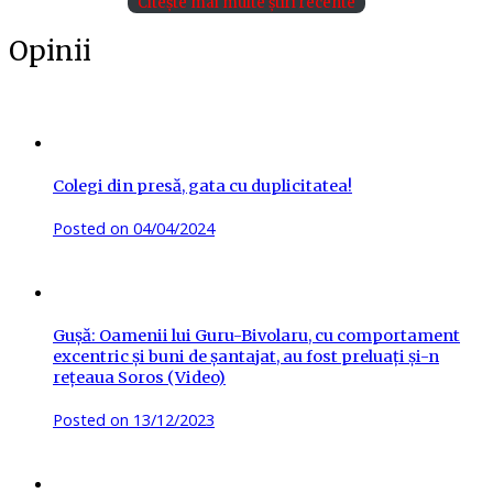
Citește mai multe știri recente
Opinii
Colegi din presă, gata cu duplicitatea!
Posted on
04/04/2024
Gușă: Oamenii lui Guru-Bivolaru, cu comportament
excentric și buni de șantajat, au fost preluați și-n
rețeaua Soros (Video)
Posted on
13/12/2023