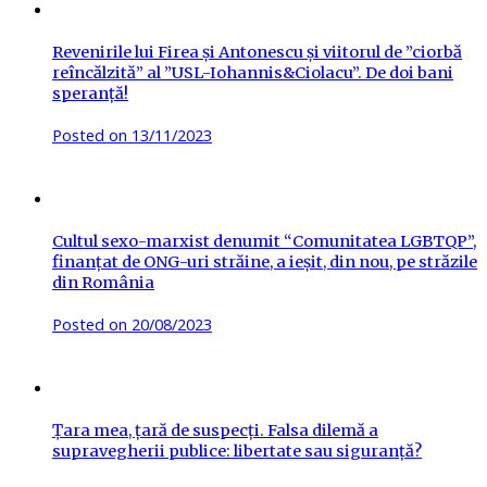
Revenirile lui Firea și Antonescu și viitorul de ”ciorbă
reîncălzită” al ”USL-Iohannis&Ciolacu”. De doi bani
speranță!
Posted on
13/11/2023
Cultul sexo-marxist denumit “Comunitatea LGBTQP”,
finanțat de ONG-uri străine, a ieșit, din nou, pe străzile
din România
Posted on
20/08/2023
Țara mea, țară de suspecți. Falsa dilemă a
supravegherii publice: libertate sau siguranță?