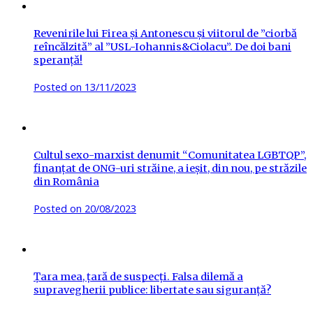
Revenirile lui Firea și Antonescu și viitorul de ”ciorbă
reîncălzită” al ”USL-Iohannis&Ciolacu”. De doi bani
speranță!
Posted on
13/11/2023
Cultul sexo-marxist denumit “Comunitatea LGBTQP”,
finanțat de ONG-uri străine, a ieșit, din nou, pe străzile
din România
Posted on
20/08/2023
Țara mea, țară de suspecți. Falsa dilemă a
supravegherii publice: libertate sau siguranță?