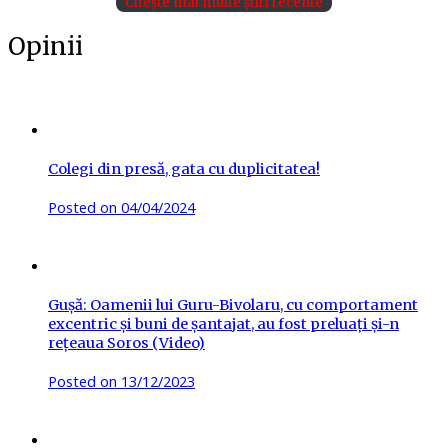
Citește mai multe știri recente
Opinii
Colegi din presă, gata cu duplicitatea!
Posted on
04/04/2024
Gușă: Oamenii lui Guru-Bivolaru, cu comportament
excentric și buni de șantajat, au fost preluați și-n
rețeaua Soros (Video)
Posted on
13/12/2023