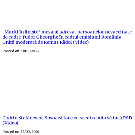
„Muriți în liniște” mesajul adresat persoanelor nevaccinate
de cadre Tudor Gheorghe în cadrul emisiunii România
Unită moderată de Remus Rădoi (Video)
Posted on
23/08/2022
Codrin Ștefănescu: Șoșoacă face ceea ce trebuia să facă PSD
(Video)
Posted on
22/02/2021