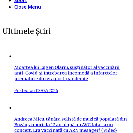
Sport
Close Menu
Ultimele Știri
Moartea lui Eugen Olariu, susținător al vaccinării
anti-Covid, și întrebarea incomodă a infarctelor
premature din era post-pandemie
Posted on
03/07/2026
Andreea Micu, tânăra solistă de muzică populară din
Buzău, a murit la 17 ani după un AVC fatal la un
concert. Era vaccinată cu ARN mesager? (Video)