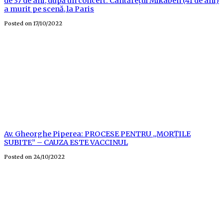
de 37 de ani, după un concert. Cântărețul Mikaben (41 de ani)
a murit pe scenă, la Paris
Posted on
17/10/2022
Av. Gheorghe Piperea: PROCESE PENTRU „MORȚILE
SUBITE” – CAUZA ESTE VACCINUL
Posted on
24/10/2022