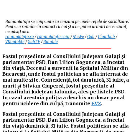
RomaniaInfo se confruntă cu cenzura pe unele rețele de socializare.
Pentru a rămâne în contact cu noi și a ne putea urmări necenzurat,
ne găsiți aici:
romaniainfo.ro
/
romaniainfo.com
/
MeWe
/
Gab
/
Clouthub
/
VKontakte
/
GabTV
/
Rumble
Fostul președinte al Consiliului Județean Galați și
parlamentar PSD, Dan Lilion Gogoncea, a încetat
din viață. Decesul a survenit la Spitalul Militar din
București, unde fostul politician se afla internat de
mai multe zile. Coincidență, tot duminică, 31 iulie, a
murit și Silvian Ciupercă, fostul președinte al
Consiliului Județean Ialomița, ales pe listele PSD.
În cazul acestuia poliția a deschis un dosar penal
pentru ucidere din culpă, transmite
EVZ
.
Fostul președinte al Consiliului Județean Galați și
parlamentar PSD, Dan Lilion Gogoncea, a încetat
din viață duminică, 31 iulie. Fostul politician se afla
internat la Spitalul Militar din București, de zece