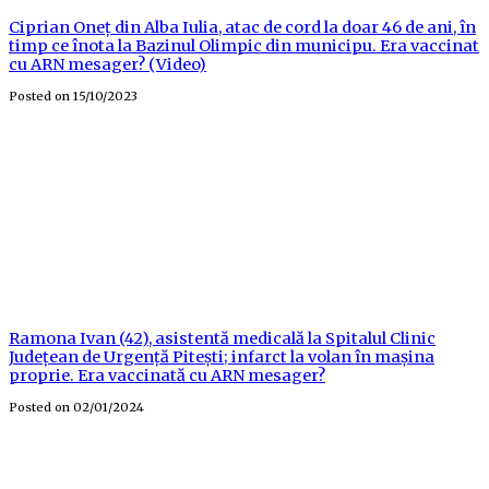
Ciprian Oneț din Alba Iulia, atac de cord la doar 46 de ani, în
timp ce înota la Bazinul Olimpic din municipu. Era vaccinat
cu ARN mesager? (Video)
Posted on
15/10/2023
Ramona Ivan (42), asistentă medicală la Spitalul Clinic
Județean de Urgență Pitești; infarct la volan în mașina
proprie. Era vaccinată cu ARN mesager?
Posted on
02/01/2024