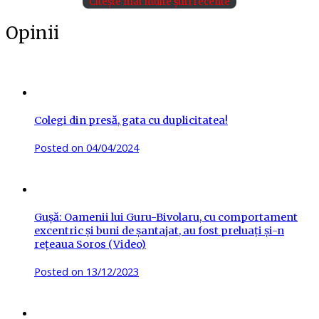
Citește mai multe știri recente
Opinii
Colegi din presă, gata cu duplicitatea!
Posted on
04/04/2024
Gușă: Oamenii lui Guru-Bivolaru, cu comportament
excentric și buni de șantajat, au fost preluați și-n
rețeaua Soros (Video)
Posted on
13/12/2023