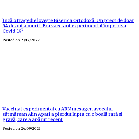
Încă o tragedie lovește Biserica Ortodoxă. Un preot de doar
54 de ani a murit. Era vacciant experimental împotriva
Covid-19?
Posted on
23/12/2022
Vaccinat experimental cu ARN mesager, avocatul
sătmărean Alin Apati a pierdut lupta cu o boală rară și
gravă, care a apărut recent
Posted on
24/09/2023