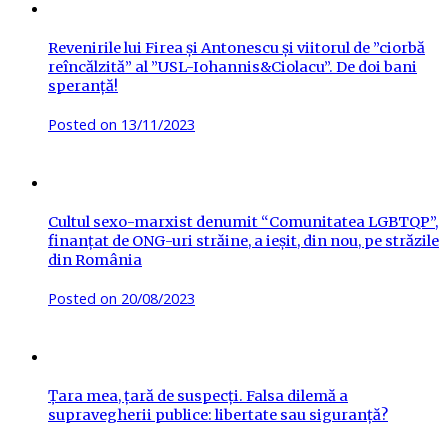
Revenirile lui Firea și Antonescu și viitorul de ”ciorbă
reîncălzită” al ”USL-Iohannis&Ciolacu”. De doi bani
speranță!
Posted on
13/11/2023
Cultul sexo-marxist denumit “Comunitatea LGBTQP”,
finanțat de ONG-uri străine, a ieșit, din nou, pe străzile
din România
Posted on
20/08/2023
Țara mea, țară de suspecți. Falsa dilemă a
supravegherii publice: libertate sau siguranță?