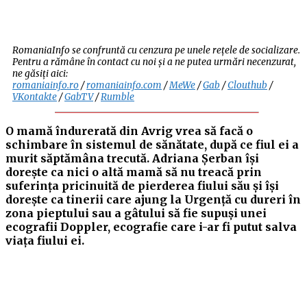
RomaniaInfo se confruntă cu cenzura pe unele rețele de socializare.
Pentru a rămâne în contact cu noi și a ne putea urmări necenzurat,
ne găsiți aici:
romaniainfo.ro
/
romaniainfo.com
/
MeWe
/
Gab
/
Clouthub
/
VKontakte
/
GabTV
/
Rumble
O mamă îndurerată din Avrig vrea să facă o
schimbare în sistemul de sănătate, după ce fiul ei a
murit săptămâna trecută. Adriana Șerban își
dorește ca nici o altă mamă să nu treacă prin
suferința pricinuită de pierderea fiului său și își
dorește ca tinerii care ajung la Urgență cu dureri în
zona pieptului sau a gâtului să fie supuși unei
ecografii Doppler, ecografie care i-ar fi putut salva
viața fiului ei.