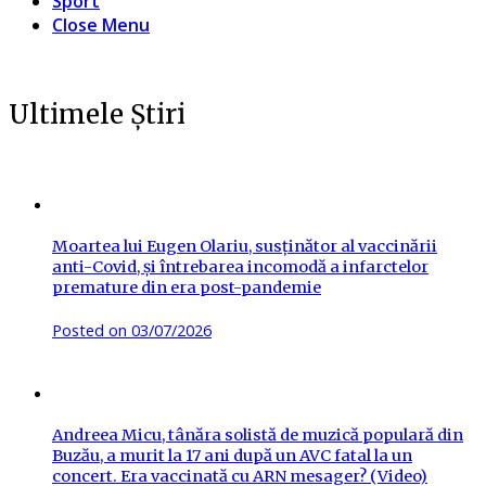
Sport
Close Menu
Ultimele Știri
Moartea lui Eugen Olariu, susținător al vaccinării
anti-Covid, și întrebarea incomodă a infarctelor
premature din era post-pandemie
Posted on
03/07/2026
Andreea Micu, tânăra solistă de muzică populară din
Buzău, a murit la 17 ani după un AVC fatal la un
concert. Era vaccinată cu ARN mesager? (Video)