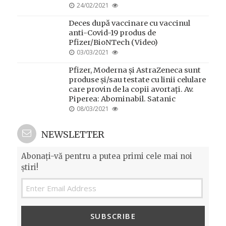
POSTED
24/02/2021
ON
Deces după vaccinare cu vaccinul
anti-Covid-19 produs de
Pfizer/BioNTech (Video)
POSTED
03/03/2021
ON
Pfizer, Moderna și AstraZeneca sunt
produse și/sau testate cu linii celulare
care provin de la copii avortați. Av.
Piperea: Abominabil. Satanic
POSTED
08/03/2021
ON
NEWSLETTER
Abonați-vă pentru a putea primi cele mai noi
știri!
SUBSCRIBE