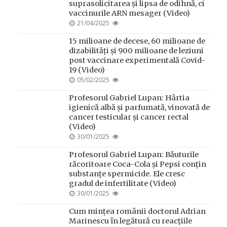
suprasolicitarea și lipsa de odihnă, ci
vaccinurile ARN mesager (Video)
POSTED
21/04/2025
ON
15 milioane de decese, 60 milioane de
dizabilități și 900 milioane de leziuni
post vaccinare experimentală Covid-
19 (Video)
POSTED
05/02/2025
ON
Profesorul Gabriel Lupan: Hârtia
igienică albă și parfumată, vinovată de
cancer testicular și cancer rectal
(Video)
POSTED
30/01/2025
ON
Profesorul Gabriel Lupan: Băuturile
răcoritoare Coca-Cola și Pepsi conțin
substanțe spermicide. Ele cresc
gradul de infertilitate (Video)
POSTED
30/01/2025
ON
Cum mințea românii doctorul Adrian
Marinescu în legătură cu reacțiile