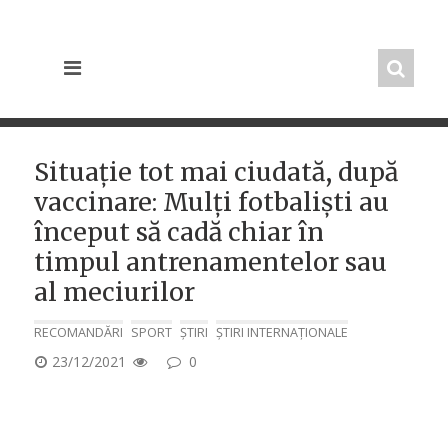
Skip
to
content
Situație tot mai ciudată, după
vaccinare: Mulți fotbaliști au
început să cadă chiar în
timpul antrenamentelor sau
al meciurilor
RECOMANDĂRI
SPORT
ȘTIRI
ȘTIRI INTERNAȚIONALE
POSTED
23/12/2021
0
ON