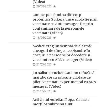
(Video)
POSTED
29/08/2025
ON
Cum se pot elimina din corp
proteinele Spike, ajunse acolo fie prin
vaccinare cu ARN mesager, fie prin
contaminare de la persoanele
vaccinate (Video)
POSTED
18/06/2025
ON
Medicii trag un semnal de alarmă:
cheaguri de sânge neobișnuite în
corpurile persoanelor decedate și
vacciante cu ARN mesager (Video)
POSTED
21/05/2025
ON
Jurnalistul Tucker Carlson refuză să
mai zboare cu avioane pilotate de
piloți vaccinați experimental cu ARN
mesager (Video)
POSTED
21/05/2025
ON
Activistul Aurelian Popa: Cauzele
morților subite nu sunt