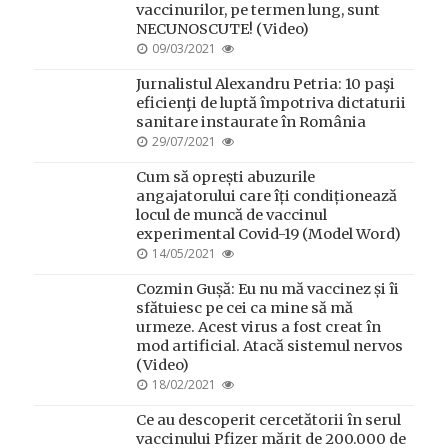
vaccinurilor, pe termen lung, sunt
NECUNOSCUTE! (Video)
POSTED
09/03/2021
ON
Jurnalistul Alexandru Petria: 10 paşi
eficienţi de luptă împotriva dictaturii
sanitare instaurate în România
POSTED
29/07/2021
ON
Cum să oprești abuzurile
angajatorului care îți condiționează
locul de muncă de vaccinul
experimental Covid-19 (Model Word)
POSTED
14/05/2021
ON
Cozmin Gușă: Eu nu mă vaccinez și îi
sfătuiesc pe cei ca mine să mă
urmeze. Acest virus a fost creat în
mod artificial. Atacă sistemul nervos
(Video)
POSTED
18/02/2021
ON
Ce au descoperit cercetătorii în serul
vaccinului Pfizer mărit de 200.000 de