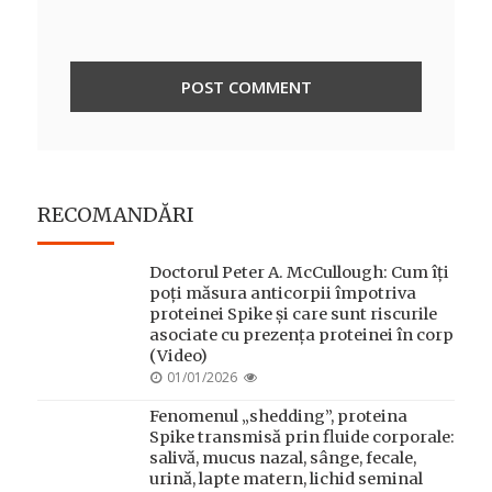
RECOMANDĂRI
Doctorul Peter A. McCullough: Cum îți
poți măsura anticorpii împotriva
proteinei Spike și care sunt riscurile
asociate cu prezența proteinei în corp
(Video)
POSTED
01/01/2026
ON
Fenomenul „shedding”, proteina
Spike transmisă prin fluide corporale:
salivă, mucus nazal, sânge, fecale,
urină, lapte matern, lichid seminal