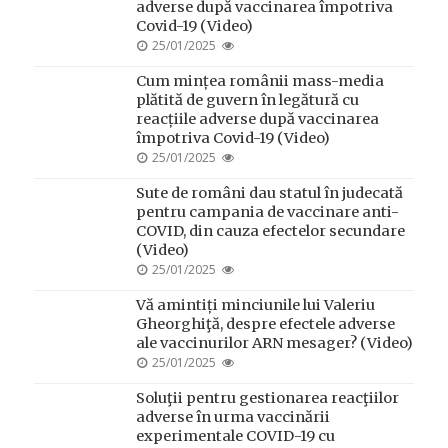
adverse după vaccinarea împotriva
Covid-19 (Video)
POSTED
25/01/2025
ON
Cum mințea românii mass-media
plătită de guvern în legătură cu
reacțiile adverse după vaccinarea
împotriva Covid-19 (Video)
POSTED
25/01/2025
ON
Sute de români dau statul în judecată
pentru campania de vaccinare anti-
COVID, din cauza efectelor secundare
(Video)
POSTED
25/01/2025
ON
Vă amintiți minciunile lui Valeriu
Gheorghiţă, despre efectele adverse
ale vaccinurilor ARN mesager? (Video)
POSTED
25/01/2025
ON
Soluţii pentru gestionarea reacţiilor
adverse în urma vaccinării
experimentale COVID-19 cu