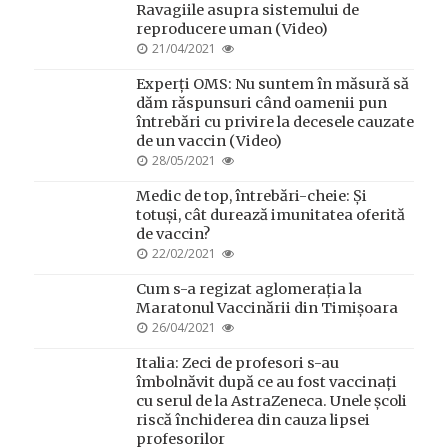
Ravagiile asupra sistemului de
reproducere uman (Video)
POSTED
21/04/2021
ON
Experți OMS: Nu suntem în măsură să
dăm răspunsuri când oamenii pun
întrebări cu privire la decesele cauzate
de un vaccin (Video)
POSTED
28/05/2021
ON
Medic de top, întrebări-cheie: Și
totuși, cât durează imunitatea oferită
de vaccin?
POSTED
22/02/2021
ON
Cum s-a regizat aglomerația la
Maratonul Vaccinării din Timișoara
POSTED
26/04/2021
ON
Italia: Zeci de profesori s-au
îmbolnăvit după ce au fost vaccinați
cu serul de la AstraZeneca. Unele școli
riscă închiderea din cauza lipsei
profesorilor