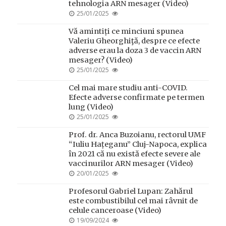
tehnologia ARN mesager (Video)
POSTED
25/01/2025
ON
Vă amintiți ce minciuni spunea
Valeriu Gheorghiţă, despre ce efecte
adverse erau la doza 3 de vaccin ARN
mesager? (Video)
POSTED
25/01/2025
ON
Cel mai mare studiu anti-COVID.
Efecte adverse confirmate pe termen
lung (Video)
POSTED
25/01/2025
ON
Prof. dr. Anca Buzoianu, rectorul UMF
“Iuliu Hațeganu” Cluj-Napoca, explica
în 2021 că nu există efecte severe ale
vaccinurilor ARN mesager (Video)
POSTED
20/01/2025
ON
Profesorul Gabriel Lupan: Zahărul
este combustibilul cel mai râvnit de
celule canceroase (Video)
POSTED
19/09/2024