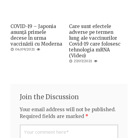
COVID-19 – Japonia
Care sunt efectele
anunță primele
adverse pe termen
decese în urma
lung ale vaccinurilor
vaccinării cu Moderna
Covid-19 care folosesc
Posted
tehnologia mRNA
06/09/2021
on
(Video)
Posted
27/07/2021
on
Join the Discussion
Your email address will not be published.
Required fields are marked
*