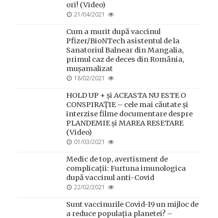
ori! (Video)
POSTED
21/04/2021
ON
Cum a murit după vaccinul
Pfizer/BioNTech asistentul de la
Sanatoriul Balnear din Mangalia,
primul caz de deces din România,
mușamalizat
POSTED
18/02/2021
ON
HOLD UP + și ACEASTA NU ESTE O
CONSPIRAȚIE – cele mai căutate și
interzise filme documentare despre
PLANDEMIE și MAREA RESETARE
(Video)
POSTED
01/03/2021
ON
Medic de top, avertisment de
complicații: Furtuna imunologica
după vaccinul anti-Covid
POSTED
22/02/2021
ON
Sunt vaccinurile Covid-19 un mijloc de
a reduce populația planetei? –