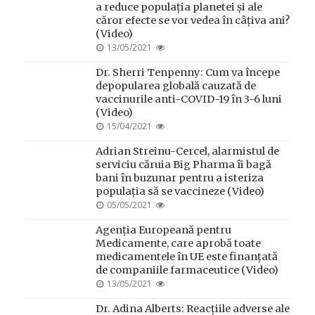
a reduce populația planetei și ale
căror efecte se vor vedea în câțiva ani?
(Video)
POSTED
13/05/2021
ON
Dr. Sherri Tenpenny: Cum va începe
depopularea globală cauzată de
vaccinurile anti-COVID-19 în 3-6 luni
(Video)
POSTED
15/04/2021
ON
Adrian Streinu-Cercel, alarmistul de
serviciu căruia Big Pharma îi bagă
bani în buzunar pentru a isteriza
populația să se vaccineze (Video)
POSTED
05/05/2021
ON
Agenția Europeană pentru
Medicamente, care aprobă toate
medicamentele în UE este finanțată
de companiile farmaceutice (Video)
POSTED
13/05/2021
ON
Dr. Adina Alberts: Reacțiile adverse ale