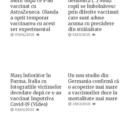
murit după ce s-au
demonică (…) Mulți
vaccinat cu
copii se îmbolnăvesc
AstraZeneca. Olanda
prin diferite vaccinuri
a oprit temporar
care sunt aduse
vaccinarea cu acest
acuma cu precădere
ser experimental
din străinătate
Posted
Posted
05/04/2021
15/12/2021
on
on
Marș înfiorător în
Un nou studiu din
Parma, Italia cu
Germania confirmă că
fotografiile victimelor
o acoperire mai mare
decedate după ce s-au
a vaccinurilor duce la
vaccinat împotriva
mortalitate mai mare
Covid-19 (Video)
Posted
23/12/2021
on
Posted
03/01/2022
on