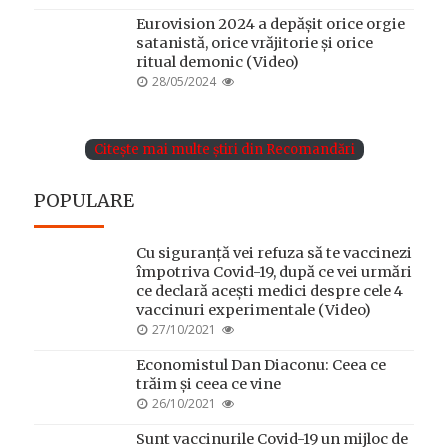
ON
Eurovision 2024 a depășit orice orgie
satanistă, orice vrăjitorie și orice
ritual demonic (Video)
POSTED
28/05/2024
ON
Citește mai multe știri din Recomandări
POPULARE
Cu siguranță vei refuza să te vaccinezi
împotriva Covid-19, după ce vei urmări
ce declară acești medici despre cele 4
vaccinuri experimentale (Video)
POSTED
27/10/2021
ON
Economistul Dan Diaconu: Ceea ce
trăim și ceea ce vine
POSTED
26/10/2021
ON
Sunt vaccinurile Covid-19 un mijloc de