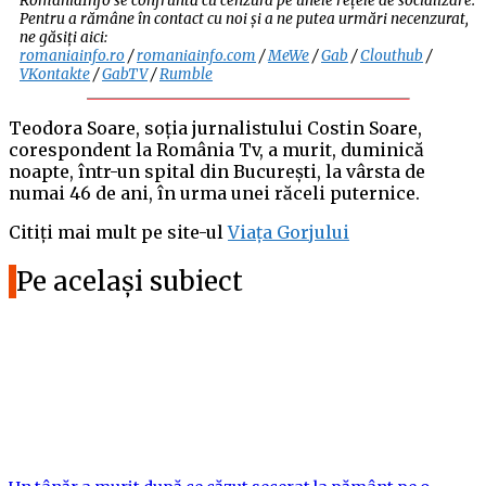
RomaniaInfo se confruntă cu cenzura pe unele rețele de socializare.
Pentru a rămâne în contact cu noi și a ne putea urmări necenzurat,
ne găsiți aici:
romaniainfo.ro
/
romaniainfo.com
/
MeWe
/
Gab
/
Clouthub
/
VKontakte
/
GabTV
/
Rumble
Teodora Soare, soția jurnalistului Costin Soare,
corespondent la România Tv, a murit, duminică
noapte, într-un spital din București, la vârsta de
numai 46 de ani, în urma unei răceli puternice.
Citiți mai mult pe site-ul
Viața Gorjului
Pe același subiect