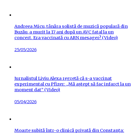
on
Andreea Micu, tânăra solistă de muzică populară din
Buzău, a murit la 17 ani după un AVC fatal la un
concert. Era vaccinată cu ARN mesager? (Video)
Posted
25/05/2026
on
Jurnalistul Liviu Alexa regretă că s-a vaccinat
experimental cu Pfizer: „Mă aștept să fac infarct la un
moment dat” (Video)
Posted
05/04/2026
on
Moarte subită într-o clinică privată din Constanța: