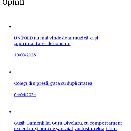
Opinii
UNTOLD nu mai vinde doar muzică, ci și
„spiritualitate” de consum
Posted
10/08/2026
on
Colegi din presă, gata cu duplicitatea!
Posted
04/04/2024
on
Gușă: Oamenii lui Guru-Bivolaru, cu comportament
excentric și buni de șantajat, au fost preluați și-n