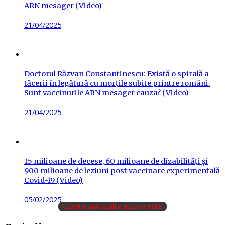
ARN mesager (Video)
Posted
21/04/2025
on
Doctorul Răzvan Constantinescu: Există o spirală a
tăcerii în legătură cu morțile subite printre români.
Sunt vaccinurile ARN mesager cauza? (Video)
Posted
21/04/2025
on
15 milioane de decese, 60 milioane de dizabilități și
900 milioane de leziuni post vaccinare experimentală
Covid-19 (Video)
Posted
05/02/2025
Citește mai multe știri recente
on