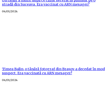
Un tânăr a murit după ce căzut secerat la pământ pe o
stradă din Suceava. Era vaccinat cu ARN mesager?
Posted
06/01/2024
on
Timea Balin, o tânără fotograf din Brașov, a decedat în mod
suspect. Era vaccinată cu ARN mesager?
Posted
06/01/2024
on