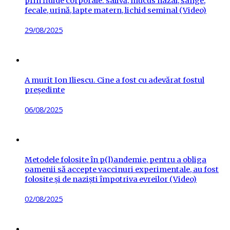
prin fluide corporale: salivă, mucus nazal, sânge,
fecale, urină, lapte matern, lichid seminal (Video)
Posted
29/08/2025
on
A murit Ion Iliescu. Cine a fost cu adevărat fostul
președinte
Posted
06/08/2025
on
Metodele folosite în p(l)andemie, pentru a obliga
oamenii să accepte vaccinuri experimentale, au fost
folosite și de naziști împotriva evreilor (Video)
Posted
02/08/2025
on