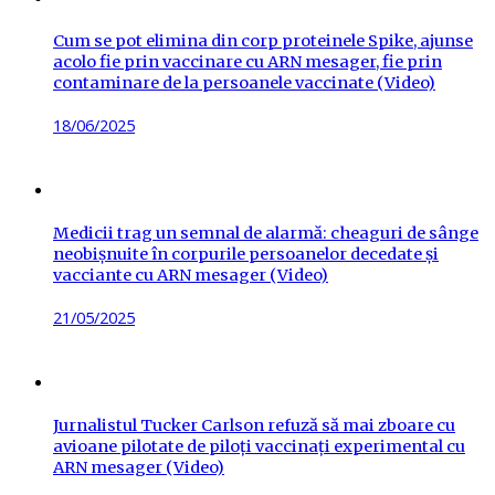
Cum se pot elimina din corp proteinele Spike, ajunse
acolo fie prin vaccinare cu ARN mesager, fie prin
contaminare de la persoanele vaccinate (Video)
Posted
18/06/2025
on
Medicii trag un semnal de alarmă: cheaguri de sânge
neobișnuite în corpurile persoanelor decedate și
vacciante cu ARN mesager (Video)
Posted
21/05/2025
on
Jurnalistul Tucker Carlson refuză să mai zboare cu
avioane pilotate de piloți vaccinați experimental cu
ARN mesager (Video)