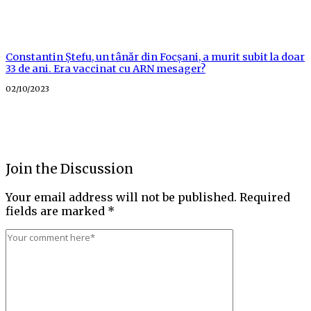
Constantin Ștefu, un tânăr din Focșani, a murit subit la doar
33 de ani. Era vaccinat cu ARN mesager?
Posted
02/10/2023
on
Join the Discussion
Your email address will not be published.
Required
fields are marked
*