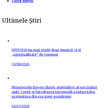
Close Menu
Ultimele Știri
UNTOLD nu mai vinde doar muzică, ci și
„spiritualitate” de consum
Posted
10/08/2026
on
Moartea lui Eugen Olariu, susținător al vaccinării
anti-Covid, și întrebarea incomodă a infarctelor
premature din era post-pandemie
Posted
03/07/2026