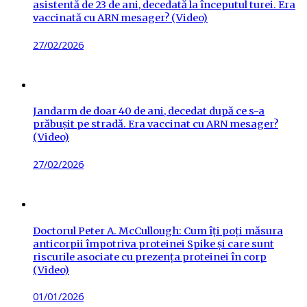
asistentă de 23 de ani, decedată la începutul turei. Era
vaccinată cu ARN mesager? (Video)
Posted
27/02/2026
on
Jandarm de doar 40 de ani, decedat după ce s-a
prăbușit pe stradă. Era vaccinat cu ARN mesager?
(Video)
Posted
27/02/2026
on
Doctorul Peter A. McCullough: Cum îți poți măsura
anticorpii împotriva proteinei Spike și care sunt
riscurile asociate cu prezența proteinei în corp
(Video)
Posted
01/01/2026