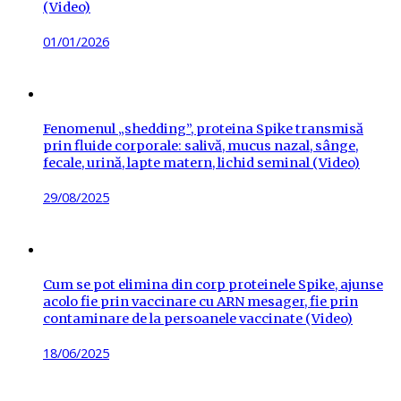
(Video)
Posted
01/01/2026
on
Fenomenul „shedding”, proteina Spike transmisă
prin fluide corporale: salivă, mucus nazal, sânge,
fecale, urină, lapte matern, lichid seminal (Video)
Posted
29/08/2025
on
Cum se pot elimina din corp proteinele Spike, ajunse
acolo fie prin vaccinare cu ARN mesager, fie prin
contaminare de la persoanele vaccinate (Video)
Posted
18/06/2025
on