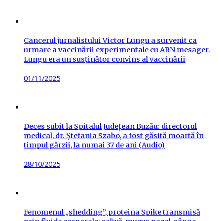
on
Cancerul jurnalistului Victor Lungu a survenit ca
urmare a vaccinării experimentale cu ARN mesager.
Lungu era un susținător convins al vaccinării
Posted
01/11/2025
on
Deces subit la Spitalul Județean Buzău: directorul
medical, dr. Ștefania Szabo, a fost găsită moartă în
timpul gărzii, la numai 37 de ani (Audio)
Posted
28/10/2025
on
Fenomenul „shedding”, proteina Spike transmisă