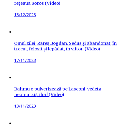
rețeaua Soros (Video)
Posted
13/12/2023
on
Omul zilei, Rareș Bogdan. Sedus și abandonat, în
trecut, folosit și lepădat, în viitor. (Video)
Posted
17/11/2023
on
Bahmu o pulverizează pe Lasconi, vedeta
neomarxiștilor! (Video)
Posted
13/11/2023
on