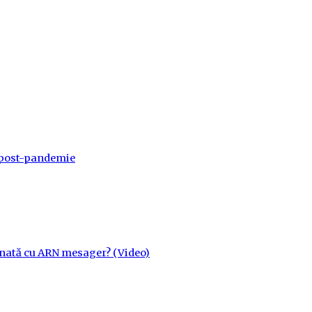
a post-pandemie
cinată cu ARN mesager? (Video)