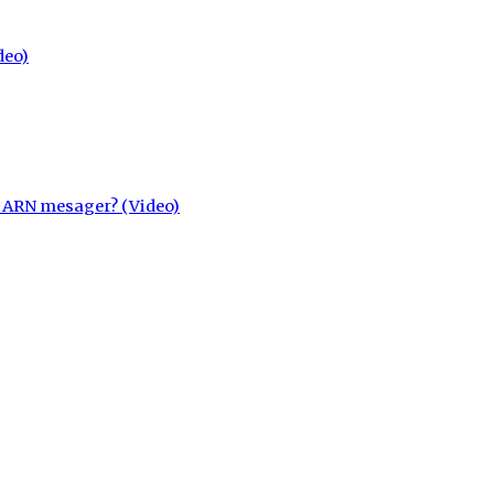
deo)
cu ARN mesager? (Video)