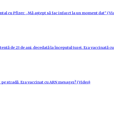
ntal cu Pfizer: „Mă aștept să fac infarct la un moment dat” (Vi
tentă de 23 de ani, decedată la începutul turei. Era vaccinată 
t pe stradă. Era vaccinat cu ARN mesager? (Video)