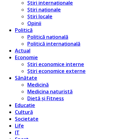
Știri internaționale
Știri naționale
Știri locale
Opinii
Politică
Politică națională
Politică internațională
Actual
Economie
Știri economice interne
Știri economice externe
Sănătate
Medicină
Medicina naturistă
Dietă și Fitness
Educație
Cultură
Societate
Life
IT