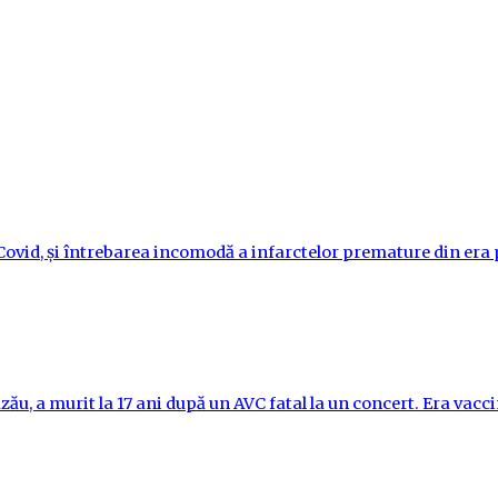
i-Covid, și întrebarea incomodă a infarctelor premature din er
ău, a murit la 17 ani după un AVC fatal la un concert. Era vac