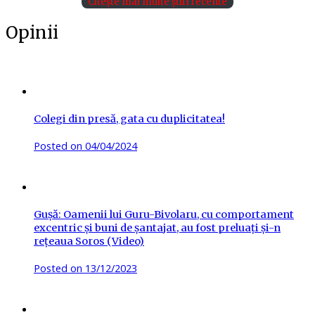
Citește mai multe știri recente
Opinii
Colegi din presă, gata cu duplicitatea!
Posted on
04/04/2024
Gușă: Oamenii lui Guru-Bivolaru, cu comportament
excentric și buni de șantajat, au fost preluați și-n
rețeaua Soros (Video)
Posted on
13/12/2023