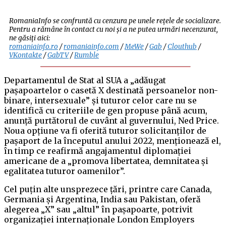
RomaniaInfo se confruntă cu cenzura pe unele rețele de socializare.
Pentru a rămâne în contact cu noi și a ne putea urmări necenzurat,
ne găsiți aici:
romaniainfo.ro
/
romaniainfo.com
/
MeWe
/
Gab
/
Clouthub
/
VKontakte
/
GabTV
/
Rumble
Departamentul de Stat al SUA a „adăugat
pașapoartelor o casetă X destinată persoanelor non-
binare, intersexuale” și tuturor celor care nu se
identifică cu criteriile de gen propuse până acum,
anunță purtătorul de cuvânt al guvernului, Ned Price.
Noua opțiune va fi oferită tuturor solicitanților de
pașaport de la începutul anului 2022, menționează el,
în timp ce reafirmă angajamentul diplomației
americane de a „promova libertatea, demnitatea și
egalitatea tuturor oamenilor”.
Cel puțin alte unsprezece țări, printre care Canada,
Germania și Argentina, India sau Pakistan, oferă
alegerea „X” sau „altul” în pașapoarte, potrivit
organizației internaționale London Employers