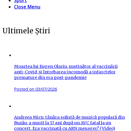
Sport
Close Menu
Ultimele Știri
Moartea lui Eugen Olariu, susținător al vaccinării
anti-Covid, și întrebarea incomodă a infarctelor
premature din era post-pandemie
Posted on
03/07/2026
Andreea Micu, tânăra solistă de muzică populară din
Buzău, a murit la 17 ani după un AVC fatal la un
concert. Era vaccinată cu ARN mesager? (Video)