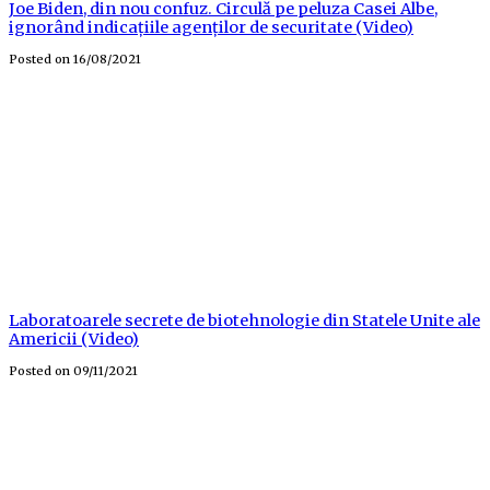
Joe Biden, din nou confuz. Circulă pe peluza Casei Albe,
ignorând indicațiile agenților de securitate (Video)
Posted on
16/08/2021
Laboratoarele secrete de biotehnologie din Statele Unite ale
Americii (Video)
Posted on
09/11/2021