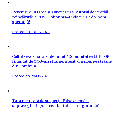
Revenirile lui Firea și Antonescu și viitorul de ”ciorbă
reîncălzită” al ”USL-Iohannis&Ciolacu”. De doi bani
speranță!
Posted on
13/11/2023
Cultul sexo-marxist denumit “Comunitatea LGBTQP”,
finanțat de ONG-uri străine, a ieșit, din nou, pe străzile
din România
Posted on
20/08/2023
Țara mea, țară de suspecți. Falsa dilemă a
supravegherii publice: libertate sau siguranță?