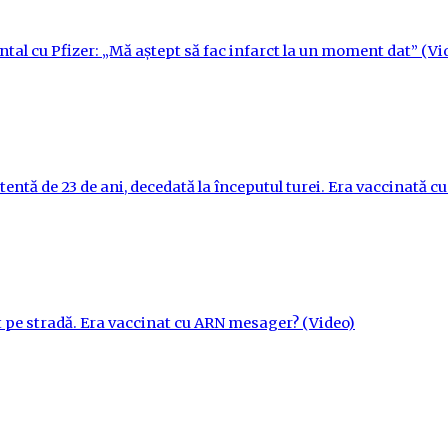
ntal cu Pfizer: „Mă aștept să fac infarct la un moment dat” (Vi
tentă de 23 de ani, decedată la începutul turei. Era vaccinată 
t pe stradă. Era vaccinat cu ARN mesager? (Video)