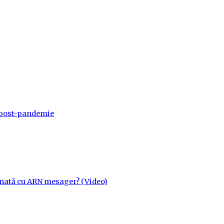
a post-pandemie
cinată cu ARN mesager? (Video)