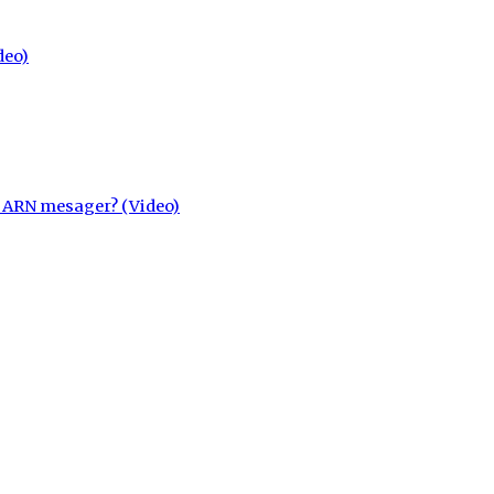
deo)
cu ARN mesager? (Video)