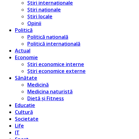
Știri internaționale
Știri naționale
Știri locale
Opinii
Politică
Politică națională
Politică internațională
Actual
Economie
Știri economice interne
Știri economice externe
Sănătate
Medicină
Medicina naturistă
Dietă și Fitness
Educație
Cultură
Societate
Life
IT