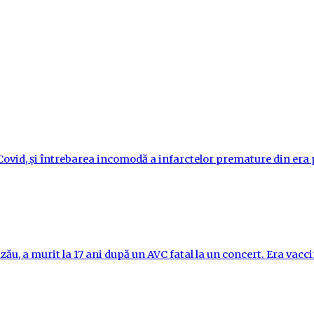
i-Covid, și întrebarea incomodă a infarctelor premature din er
ău, a murit la 17 ani după un AVC fatal la un concert. Era vac