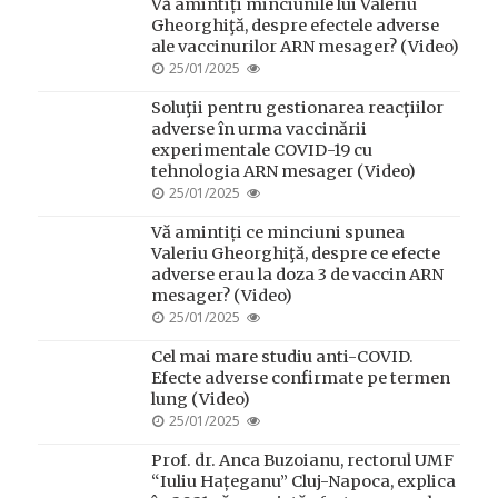
Vă amintiți minciunile lui Valeriu
Gheorghiţă, despre efectele adverse
ale vaccinurilor ARN mesager? (Video)
POSTED
25/01/2025
ON
Soluţii pentru gestionarea reacţiilor
adverse în urma vaccinării
experimentale COVID-19 cu
tehnologia ARN mesager (Video)
POSTED
25/01/2025
ON
Vă amintiți ce minciuni spunea
Valeriu Gheorghiţă, despre ce efecte
adverse erau la doza 3 de vaccin ARN
mesager? (Video)
POSTED
25/01/2025
ON
Cel mai mare studiu anti-COVID.
Efecte adverse confirmate pe termen
lung (Video)
POSTED
25/01/2025
ON
Prof. dr. Anca Buzoianu, rectorul UMF
“Iuliu Hațeganu” Cluj-Napoca, explica