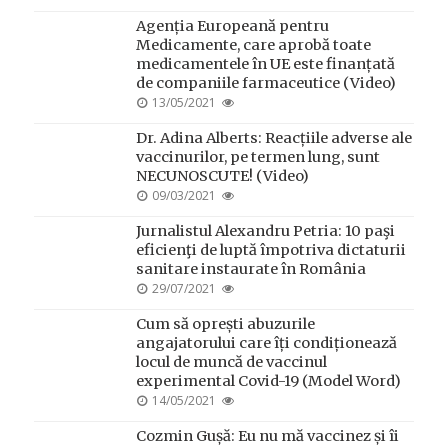
ON
Agenția Europeană pentru
Medicamente, care aprobă toate
medicamentele în UE este finanțată
de companiile farmaceutice (Video)
POSTED
13/05/2021
ON
Dr. Adina Alberts: Reacțiile adverse ale
vaccinurilor, pe termen lung, sunt
NECUNOSCUTE! (Video)
POSTED
09/03/2021
ON
Jurnalistul Alexandru Petria: 10 paşi
eficienţi de luptă împotriva dictaturii
sanitare instaurate în România
POSTED
29/07/2021
ON
Cum să oprești abuzurile
angajatorului care îți condiționează
locul de muncă de vaccinul
experimental Covid-19 (Model Word)
POSTED
14/05/2021
ON
Cozmin Gușă: Eu nu mă vaccinez și îi