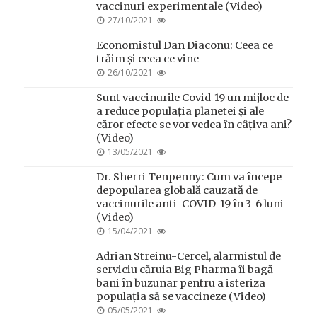
vaccinuri experimentale (Video)
POSTED
27/10/2021
ON
Economistul Dan Diaconu: Ceea ce
trăim și ceea ce vine
POSTED
26/10/2021
ON
Sunt vaccinurile Covid-19 un mijloc de
a reduce populația planetei și ale
căror efecte se vor vedea în câțiva ani?
(Video)
POSTED
13/05/2021
ON
Dr. Sherri Tenpenny: Cum va începe
depopularea globală cauzată de
vaccinurile anti-COVID-19 în 3-6 luni
(Video)
POSTED
15/04/2021
ON
Adrian Streinu-Cercel, alarmistul de
serviciu căruia Big Pharma îi bagă
bani în buzunar pentru a isteriza
populația să se vaccineze (Video)
POSTED
05/05/2021