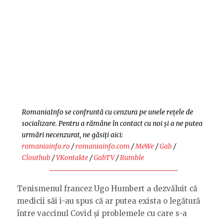
RomaniaInfo se confruntă cu cenzura pe unele rețele de
socializare. Pentru a rămâne în contact cu noi și a ne putea
urmări necenzurat, ne găsiți aici:
romaniainfo.ro
/
romaniainfo.com
/
MeWe
/
Gab
/
Clouthub
/
VKontakte
/
GabTV
/
Rumble
Tenismenul francez Ugo Humbert a dezvăluit că
medicii săi i-au spus că ar putea exista o legătură
între vaccinul Covid și problemele cu care s-a