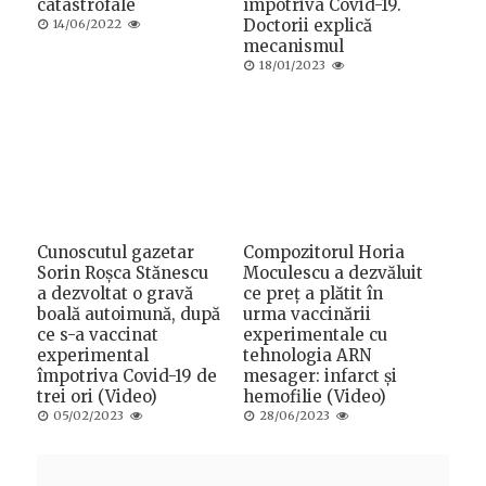
catastrofale
împotriva Covid-19.
Posted
Doctorii explică
14/06/2022
on
mecanismul
Posted
18/01/2023
on
Cunoscutul gazetar
Compozitorul Horia
Sorin Roșca Stănescu
Moculescu a dezvăluit
a dezvoltat o gravă
ce preț a plătit în
boală autoimună, după
urma vaccinării
ce s-a vaccinat
experimentale cu
experimental
tehnologia ARN
împotriva Covid-19 de
mesager: infarct și
trei ori (Video)
hemofilie (Video)
Posted
Posted
05/02/2023
28/06/2023
on
on