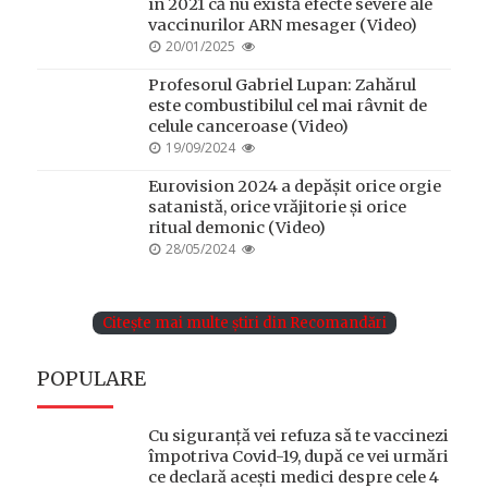
în 2021 că nu există efecte severe ale
vaccinurilor ARN mesager (Video)
POSTED
20/01/2025
ON
Profesorul Gabriel Lupan: Zahărul
este combustibilul cel mai râvnit de
celule canceroase (Video)
POSTED
19/09/2024
ON
Eurovision 2024 a depășit orice orgie
satanistă, orice vrăjitorie și orice
ritual demonic (Video)
POSTED
28/05/2024
ON
Citește mai multe știri din Recomandări
POPULARE
Cu siguranță vei refuza să te vaccinezi
împotriva Covid-19, după ce vei urmări
ce declară acești medici despre cele 4