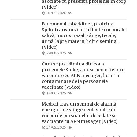
asociate cu prezența proteinei în corp
(Video)
POSTED
01/01/2026
ON
Fenomenul „shedding”, proteina
Spike transmisă prin fluide corporale:
salivă, mucus nazal, sânge, fecale,
urină, lapte matern, lichid seminal
(Video)
POSTED
29/08/2025
ON
Cum se pot elimina din corp
proteinele Spike, ajunse acolo fie prin
vaccinare cu ARN mesager, fie prin
contaminare de la persoanele
vaccinate (Video)
POSTED
18/06/2025
ON
Medicii trag un semnal de alarmă:
cheaguri de sânge neobișnuite în
corpurile persoanelor decedate și
vacciante cu ARN mesager (Video)
POSTED
21/05/2025
ON