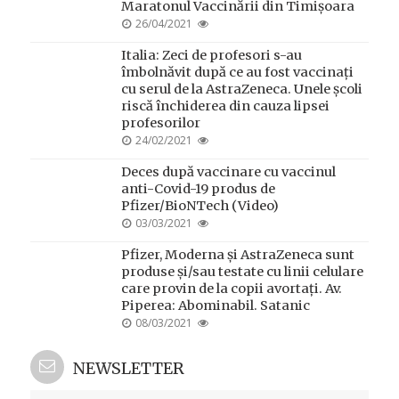
Maratonul Vaccinării din Timișoara
POSTED
26/04/2021
ON
Italia: Zeci de profesori s-au
îmbolnăvit după ce au fost vaccinați
cu serul de la AstraZeneca. Unele școli
riscă închiderea din cauza lipsei
profesorilor
POSTED
24/02/2021
ON
Deces după vaccinare cu vaccinul
anti-Covid-19 produs de
Pfizer/BioNTech (Video)
POSTED
03/03/2021
ON
Pfizer, Moderna și AstraZeneca sunt
produse și/sau testate cu linii celulare
care provin de la copii avortați. Av.
Piperea: Abominabil. Satanic
POSTED
08/03/2021
ON
NEWSLETTER