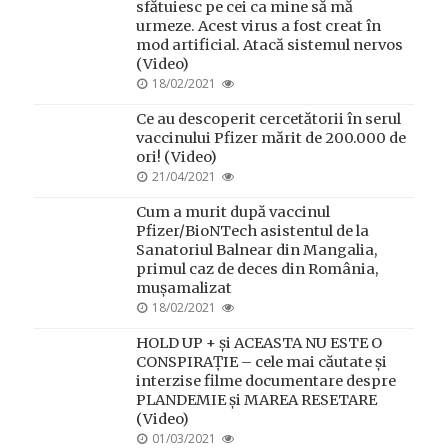
sfătuiesc pe cei ca mine să mă
urmeze. Acest virus a fost creat în
mod artificial. Atacă sistemul nervos
(Video)
POSTED
18/02/2021
ON
Ce au descoperit cercetătorii în serul
vaccinului Pfizer mărit de 200.000 de
ori! (Video)
POSTED
21/04/2021
ON
Cum a murit după vaccinul
Pfizer/BioNTech asistentul de la
Sanatoriul Balnear din Mangalia,
primul caz de deces din România,
mușamalizat
POSTED
18/02/2021
ON
HOLD UP + și ACEASTA NU ESTE O
CONSPIRAȚIE – cele mai căutate și
interzise filme documentare despre
PLANDEMIE și MAREA RESETARE
(Video)
POSTED
01/03/2021