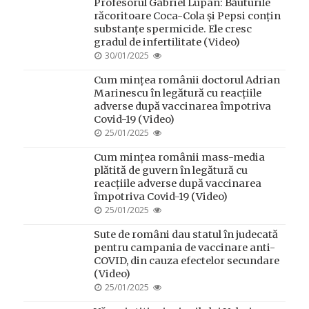
Profesorul Gabriel Lupan: Băuturile
răcoritoare Coca-Cola și Pepsi conțin
substanțe spermicide. Ele cresc
gradul de infertilitate (Video)
POSTED
30/01/2025
ON
Cum mințea românii doctorul Adrian
Marinescu în legătură cu reacțiile
adverse după vaccinarea împotriva
Covid-19 (Video)
POSTED
25/01/2025
ON
Cum mințea românii mass-media
plătită de guvern în legătură cu
reacțiile adverse după vaccinarea
împotriva Covid-19 (Video)
POSTED
25/01/2025
ON
Sute de români dau statul în judecată
pentru campania de vaccinare anti-
COVID, din cauza efectelor secundare
(Video)
POSTED
25/01/2025
ON