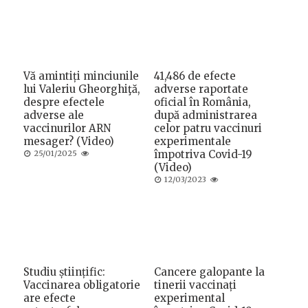
Vă amintiți minciunile
41,486 de efecte
lui Valeriu Gheorghiţă,
adverse raportate
despre efectele
oficial în România,
adverse ale
după administrarea
vaccinurilor ARN
celor patru vaccinuri
mesager? (Video)
experimentale
Posted
împotriva Covid-19
25/01/2025
on
(Video)
Posted
12/03/2023
on
Studiu științific:
Cancere galopante la
Vaccinarea obligatorie
tinerii vaccinați
are efecte
experimental