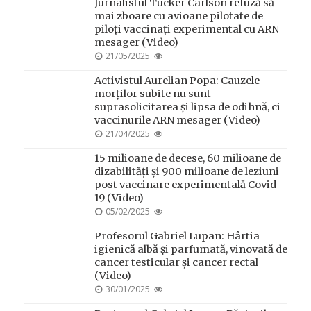
Jurnalistul Tucker Carlson refuză să
mai zboare cu avioane pilotate de
piloți vaccinați experimental cu ARN
mesager (Video)
POSTED
21/05/2025
ON
Activistul Aurelian Popa: Cauzele
morților subite nu sunt
suprasolicitarea și lipsa de odihnă, ci
vaccinurile ARN mesager (Video)
POSTED
21/04/2025
ON
15 milioane de decese, 60 milioane de
dizabilități și 900 milioane de leziuni
post vaccinare experimentală Covid-
19 (Video)
POSTED
05/02/2025
ON
Profesorul Gabriel Lupan: Hârtia
igienică albă și parfumată, vinovată de
cancer testicular și cancer rectal
(Video)
POSTED
30/01/2025
ON