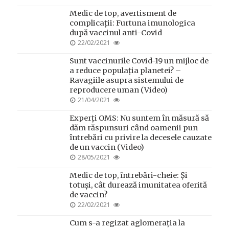
ON
Medic de top, avertisment de
complicații: Furtuna imunologica
după vaccinul anti-Covid
POSTED
22/02/2021
ON
Sunt vaccinurile Covid-19 un mijloc de
a reduce populația planetei? –
Ravagiile asupra sistemului de
reproducere uman (Video)
POSTED
21/04/2021
ON
Experți OMS: Nu suntem în măsură să
dăm răspunsuri când oamenii pun
întrebări cu privire la decesele cauzate
de un vaccin (Video)
POSTED
28/05/2021
ON
Medic de top, întrebări-cheie: Și
totuși, cât durează imunitatea oferită
de vaccin?
POSTED
22/02/2021
ON
Cum s-a regizat aglomerația la