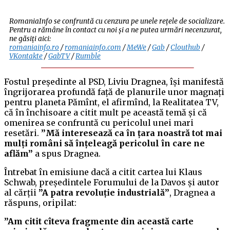
RomaniaInfo se confruntă cu cenzura pe unele rețele de socializare.
Pentru a rămâne în contact cu noi și a ne putea urmări necenzurat,
ne găsiți aici:
romaniainfo.ro
/
romaniainfo.com
/
MeWe
/
Gab
/
Clouthub
/
VKontakte
/
GabTV
/
Rumble
Fostul președinte al PSD, Liviu Dragnea, își manifestă
îngrijorarea profundă față de planurile unor magnați
pentru planeta Pămînt, el afirmînd, la Realitatea TV,
că în închisoare a citit mult pe această temă și că
omenirea se confruntă cu pericolul unei mari
resetări.
”Mă interesează ca în țara noastră tot mai
mulți români să înțeleagă pericolul în care ne
aflăm”
a spus Dragnea.
Întrebat în emisiune dacă a citit cartea lui Klaus
Schwab, președintele Forumului de la Davos și autor
al cărții
”A patra revoluție industrială”
, Dragnea a
răspuns, oripilat:
”Am citit cîteva fragmente din această carte