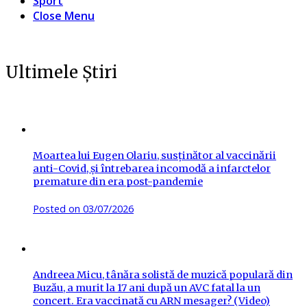
Sport
Close Menu
Ultimele Știri
Moartea lui Eugen Olariu, susținător al vaccinării
anti-Covid, și întrebarea incomodă a infarctelor
premature din era post-pandemie
Posted on
03/07/2026
Andreea Micu, tânăra solistă de muzică populară din
Buzău, a murit la 17 ani după un AVC fatal la un
concert. Era vaccinată cu ARN mesager? (Video)