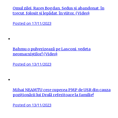
Omul zilei, Rareș Bogdan. Sedus și abandonat, în
trecut, folosit și lepădat, în viitor. (Video)
Posted on
17/11/2023
Bahmu o pulverizează pe Lasconi, vedeta
neomarxiștilor! (Video)
Posted on
13/11/2023
Mihai NEAMȚU cere ruperea PMP de USR din cauza
poziționării lui Drulă referitoare la familie!
Posted on
13/11/2023