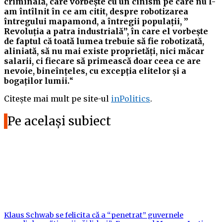
criminală, care vorbește cu un cinism pe care nu l-
am întîlnit în ce am citit, despre robotizarea
întregului mapamond, a întregii populații, ”
Revoluția a patra industrială”, în care el vorbește
de faptul că toată lumea trebuie să fie robotizată,
aliniată, să nu mai existe proprietăți, nici măcar
salarii, ci fiecare să primească doar ceea ce are
nevoie, bineînțeles, cu excepția elitelor și a
bogaților lumii.
“
Citește mai mult pe site-ul
inPolitics
.
Pe același subiect
Klaus Schwab se felicita că a “penetrat” guvernele