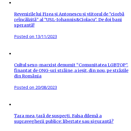
Revenirile lui Firea și Antonescu și viitorul de ”ciorbă
reîncălzită” al ”USL-Iohannis&Ciolacu”. De doi bani
speranță!
Posted on
13/11/2023
Cultul sexo-marxist denumit “Comunitatea LGBTQP”,
finanțat de ONG-uri străine, a ieșit, din nou, pe străzile
din România
Posted on
20/08/2023
Țara mea, țară de suspecți. Falsa dilemă a
supravegherii publice: libertate sau siguranță?