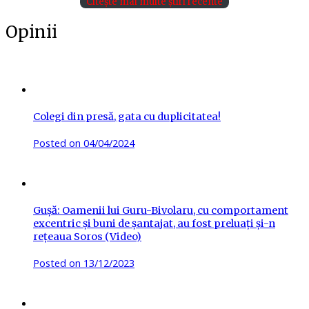
Citește mai multe știri recente
Opinii
Colegi din presă, gata cu duplicitatea!
Posted on
04/04/2024
Gușă: Oamenii lui Guru-Bivolaru, cu comportament
excentric și buni de șantajat, au fost preluați și-n
rețeaua Soros (Video)
Posted on
13/12/2023