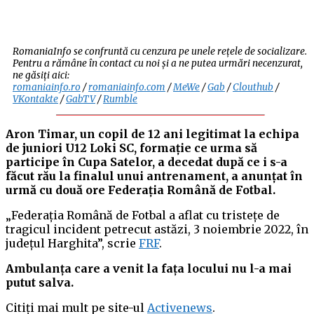
RomaniaInfo se confruntă cu cenzura pe unele rețele de socializare.
Pentru a rămâne în contact cu noi și a ne putea urmări necenzurat,
ne găsiți aici:
romaniainfo.ro
/
romaniainfo.com
/
MeWe
/
Gab
/
Clouthub
/
VKontakte
/
GabTV
/
Rumble
Aron Timar, un copil de 12 ani legitimat la echipa
de juniori U12 Loki SC, formație ce urma să
participe în Cupa Satelor, a decedat după ce i s-a
făcut rău la finalul unui antrenament, a anunțat în
urmă cu două ore Federația Română de Fotbal.
„Federația Română de Fotbal a aflat cu tristețe de
tragicul incident petrecut astăzi, 3 noiembrie 2022, în
județul Harghita”, scrie
FRF
.
Ambulanța care a venit la fața locului nu l-a mai
putut salva.
Citiți mai mult pe site-ul
Activenews
.