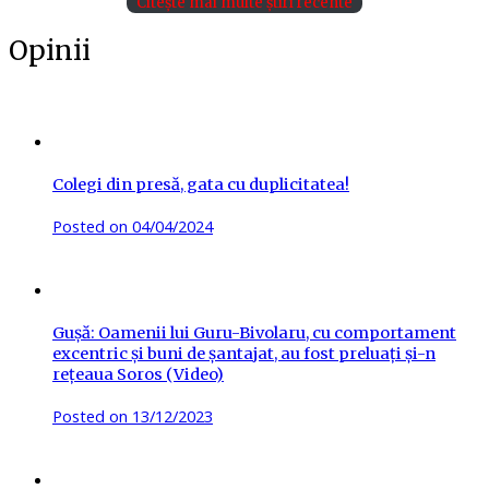
Citește mai multe știri recente
Opinii
Colegi din presă, gata cu duplicitatea!
Posted on
04/04/2024
Gușă: Oamenii lui Guru-Bivolaru, cu comportament
excentric și buni de șantajat, au fost preluați și-n
rețeaua Soros (Video)
Posted on
13/12/2023