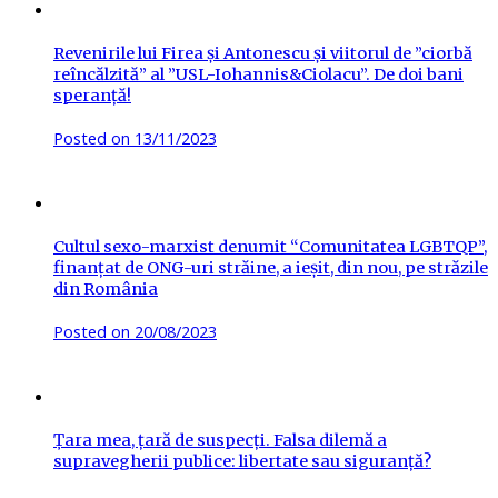
Revenirile lui Firea și Antonescu și viitorul de ”ciorbă
reîncălzită” al ”USL-Iohannis&Ciolacu”. De doi bani
speranță!
Posted on
13/11/2023
Cultul sexo-marxist denumit “Comunitatea LGBTQP”,
finanțat de ONG-uri străine, a ieșit, din nou, pe străzile
din România
Posted on
20/08/2023
Țara mea, țară de suspecți. Falsa dilemă a
supravegherii publice: libertate sau siguranță?