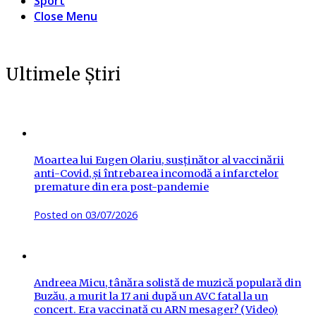
Sport
Close Menu
Ultimele Știri
Moartea lui Eugen Olariu, susținător al vaccinării
anti-Covid, și întrebarea incomodă a infarctelor
premature din era post-pandemie
Posted on
03/07/2026
Andreea Micu, tânăra solistă de muzică populară din
Buzău, a murit la 17 ani după un AVC fatal la un
concert. Era vaccinată cu ARN mesager? (Video)