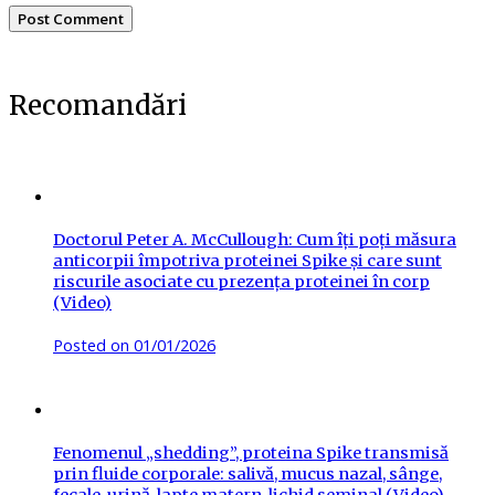
Recomandări
Doctorul Peter A. McCullough: Cum îți poți măsura
anticorpii împotriva proteinei Spike și care sunt
riscurile asociate cu prezența proteinei în corp
(Video)
Posted on
01/01/2026
Fenomenul „shedding”, proteina Spike transmisă
prin fluide corporale: salivă, mucus nazal, sânge,
fecale, urină, lapte matern, lichid seminal (Video)