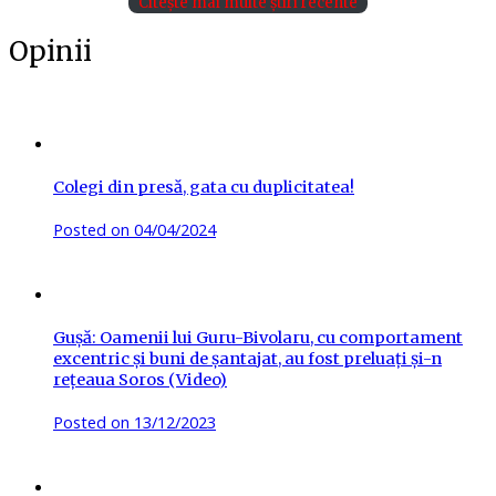
Citește mai multe știri recente
Opinii
Colegi din presă, gata cu duplicitatea!
Posted on
04/04/2024
Gușă: Oamenii lui Guru-Bivolaru, cu comportament
excentric și buni de șantajat, au fost preluați și-n
rețeaua Soros (Video)
Posted on
13/12/2023