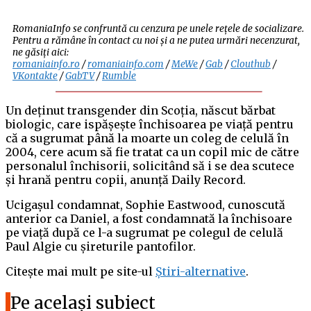
RomaniaInfo se confruntă cu cenzura pe unele rețele de socializare.
Pentru a rămâne în contact cu noi și a ne putea urmări necenzurat,
ne găsiți aici:
romaniainfo.ro
/
romaniainfo.com
/
MeWe
/
Gab
/
Clouthub
/
VKontakte
/
GabTV
/
Rumble
Un deținut transgender din Scoția, născut bărbat
biologic, care ispășește închisoarea pe viață pentru
că a sugrumat până la moarte un coleg de celulă în
2004, cere acum să fie tratat ca un copil mic de către
personalul închisorii, solicitând să i se dea scutece
și hrană pentru copii, anunță Daily Record.
Ucigașul condamnat, Sophie Eastwood, cunoscută
anterior ca Daniel, a fost condamnată la închisoare
pe viață după ce l-a sugrumat pe colegul de celulă
Paul Algie cu șireturile pantofilor.
Citește mai mult pe site-ul
Știri-alternative
.
Pe același subiect