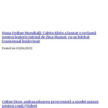
Noua Ordine Mondială: Calvin Klein a lansat o reclamă
pentru lenjerie intimă de Ziua Mamei, cu un bărbat
transexual însărcinat
Posted on
02/06/2022
Celine Dion, ambasadoarea progresistă a modei unisex
pentru copii (Video)