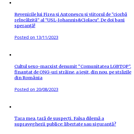
Revenirile lui Firea și Antonescu și viitorul de ”ciorbă
reîncălzită” al ”USL-Iohannis&Ciolacu”. De doi bani
speranță!
Posted on
13/11/2023
Cultul sexo-marxist denumit “Comunitatea LGBTQP”,
finanțat de ONG-uri străine, a ieșit, din nou, pe străzile
din România
Posted on
20/08/2023
Țara mea, țară de suspecți. Falsa dilemă a
supravegherii publice: libertate sau siguranță?