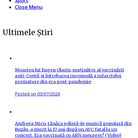
Sport
Close Menu
Ultimele Știri
Moartea lui Eugen Olariu, susținător al vaccinării
anti-Covid, și întrebarea incomodă a infarctelor
premature din era post-pandemie
Posted on
03/07/2026
Andreea Micu, tânăra solistă de muzică populară din
Buzău, a murit la 17 ani după un AVC fatal la un
concert. Era vaccinată cu ARN mesager? (Video)