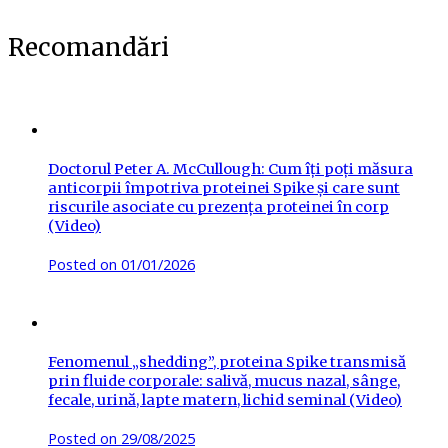
Recomandări
Doctorul Peter A. McCullough: Cum îți poți măsura
anticorpii împotriva proteinei Spike și care sunt
riscurile asociate cu prezența proteinei în corp
(Video)
Posted on
01/01/2026
Fenomenul „shedding”, proteina Spike transmisă
prin fluide corporale: salivă, mucus nazal, sânge,
fecale, urină, lapte matern, lichid seminal (Video)
Posted on
29/08/2025