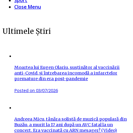
Sport
Close Menu
Ultimele Știri
Moartea lui Eugen Olariu, susținător al vaccinării
anti-Covid, și întrebarea incomodă a infarctelor
premature din era post-pandemie
Posted on
03/07/2026
Andreea Micu, tânăra solistă de muzică populară din
Buzău, a murit la 17 ani după un AVC fatal la un
concert. Era vaccinată cu ARN mesager? (Video)