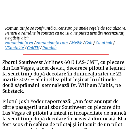
RomaniaInfo se confruntă cu cenzura pe unele rețele de socializare.
Pentru a rămâne în contact cu noi și a ne putea urmări necenzurat,
ne găsiți aici:
romaniainfo.ro
/
romaniainfo.com
/
MeWe
/
Gab
/
Clouthub
/
VKontakte
/
GabTV
/
Rumble
Zborul Southwest Airlines 6013 LAS-CMH, cu plecare
din Las Vegas, a fost deviat, deoarece pilotul a leșinat
la scurt timp după decolare în dimineața zilei de 22
martie 2023 – al cincilea pilot leșinat în ultimele
două săptămâni, semnalează Dr. William Makis, pe
Substack.
Pilotul Josh Yoder raportează: „Am fost anunțat de
către pasagerii unui zbor Southwest cu plecare din
Las Vegas că pilotul a intrat în incapacitate de muncă
la scurt timp după decolare în această dimineață. El a
fost scos din cabina de pilotaj și înlocuit de un pilot