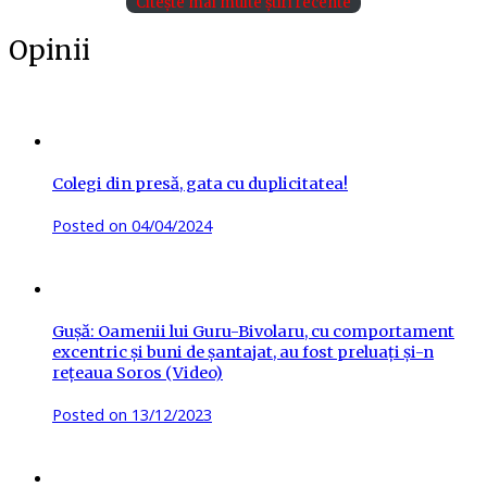
Citește mai multe știri recente
Opinii
Colegi din presă, gata cu duplicitatea!
Posted on
04/04/2024
Gușă: Oamenii lui Guru-Bivolaru, cu comportament
excentric și buni de șantajat, au fost preluați și-n
rețeaua Soros (Video)
Posted on
13/12/2023