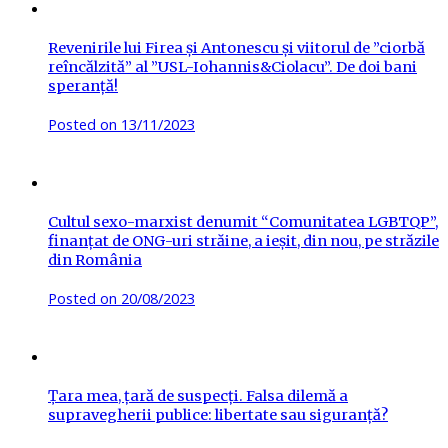
Revenirile lui Firea și Antonescu și viitorul de ”ciorbă
reîncălzită” al ”USL-Iohannis&Ciolacu”. De doi bani
speranță!
Posted on
13/11/2023
Cultul sexo-marxist denumit “Comunitatea LGBTQP”,
finanțat de ONG-uri străine, a ieșit, din nou, pe străzile
din România
Posted on
20/08/2023
Țara mea, țară de suspecți. Falsa dilemă a
supravegherii publice: libertate sau siguranță?