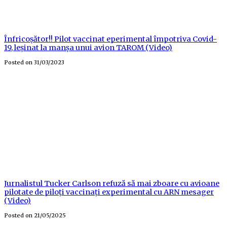
Înfricoșător!! Pilot vaccinat eperimental împotriva Covid-
19, leșinat la manșa unui avion TAROM (Video)
Posted on
31/03/2023
Jurnalistul Tucker Carlson refuză să mai zboare cu avioane
pilotate de piloți vaccinați experimental cu ARN mesager
(Video)
Posted on
21/05/2025