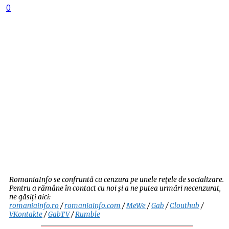
0
RomaniaInfo se confruntă cu cenzura pe unele rețele de socializare.
Pentru a rămâne în contact cu noi și a ne putea urmări necenzurat,
ne găsiți aici:
romaniainfo.ro
/
romaniainfo.com
/
MeWe
/
Gab
/
Clouthub
/
VKontakte
/
GabTV
/
Rumble