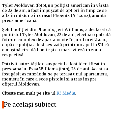
Tyler Moldovan (foto), un polițist american în vârstă
de 22 de ani, a fost împușcat de opt ori în timp ce se
afla în misiune în orașul Phoenix (Arizona), anunță
presa americană.
Șeful poliției din Phoenix, Jeri Williams, a declarat că
polițistul Tyler Moldovan, 22 de ani, efectua o patrulă
într-un complex de apartamente în jurul orei 2 a.m.,
după ce poliția a fost sesizată printr-un apel la 911 că
o mașină circulă haotic și cu mare viteză în zona
respectivă.
Potrivit autorităților, suspectul a fost identificat în
persoana lui Essa Williams (foto), 24 de ani. Acesta a
fost găsit ascunzându-se pe terasa unui apartament,
moment în care a scos pistolul și a tras înspre
ofițerul Moldovan.
Citește mai mult pe site-ul
R3 Media
.
Pe același subiect