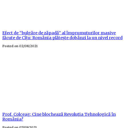
Efect de “bulgăre de zăpadă” al împrumuturilor masive
făcute de Cîțu: România plătește dobânzi la un nivel record
Posted on
02/08/2021
Prof. Colceag: Cine blochează Revoluția Tehnologică în
România?
Posted on
07/09/2021