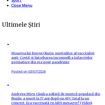
Sport
Close Menu
Ultimele Știri
Moartea lui Eugen Olariu, susținător al vaccinării
anti-Covid, și întrebarea incomodă a infarctelor
premature din era post-pandemie
Posted on
03/07/2026
Andreea Micu, tânăra solistă de muzică populară din
Buzău, a murit la 17 ani după un AVC fatal la un
concert. Era vaccinată cu ARN mesager? (Video)