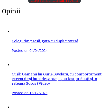
Citește mai multe știri recente
Opinii
Colegi din presă, gata cu duplicitatea!
Posted on
04/04/2024
Gușă: Oamenii lui Guru-Bivolaru, cu comportament
excentric și buni de șantajat, au fost preluați și-n
rețeaua Soros (Video)
Posted on
13/12/2023