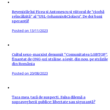
Revenirile lui Firea și Antonescu și viitorul de ”ciorbă
reîncălzită” al ”USL-Iohannis&Ciolacu”. De doi bani
speranță!
Posted on
13/11/2023
Cultul sexo-marxist denumit “Comunitatea LGBTQP”,
finanțat de ONG-uri străine, a ieșit, din nou, pe străzile
din România
Posted on
20/08/2023
Țara mea, țară de suspecți. Falsa dilemă a
supravegherii publice: libertate sau siguranță?