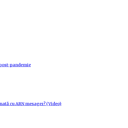
a post-pandemie
cinată cu ARN mesager? (Video)