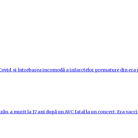
i-Covid, și întrebarea incomodă a infarctelor premature din er
ău, a murit la 17 ani după un AVC fatal la un concert. Era vac