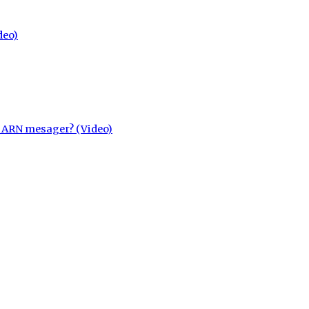
deo)
cu ARN mesager? (Video)