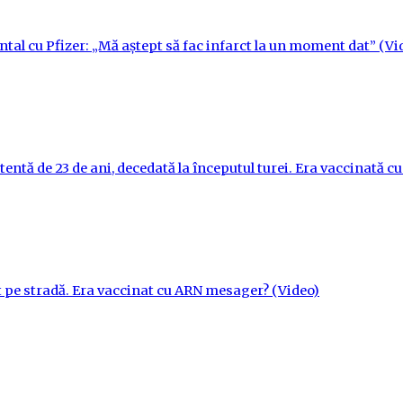
ntal cu Pfizer: „Mă aștept să fac infarct la un moment dat” (Vi
tentă de 23 de ani, decedată la începutul turei. Era vaccinată 
t pe stradă. Era vaccinat cu ARN mesager? (Video)