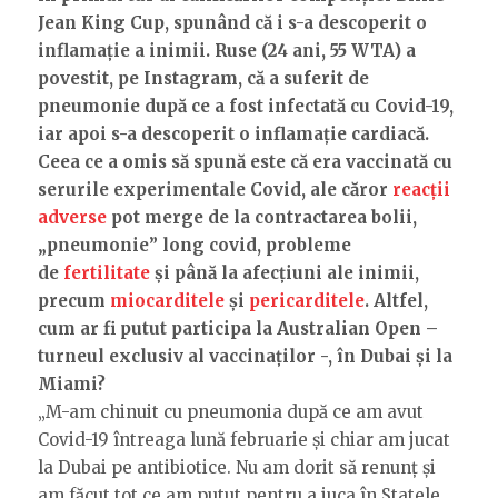
Jean King Cup, spunând că i s-a descoperit o
inflamație a inimii. Ruse (24 ani, 55 WTA) a
povestit, pe Instagram, că a suferit de
pneumonie după ce a fost infectată cu Covid-19,
iar apoi s-a descoperit o inflamație cardiacă.
Ceea ce a omis să spună este că era vaccinată cu
serurile experimentale Covid, ale căror
reacții
adverse
pot merge de la contractarea bolii,
„pneumonie” long covid, probleme
de
fertilitate
și până la afecțiuni ale inimii,
precum
miocarditele
și
pericarditele
. Altfel,
cum ar fi putut participa la Australian Open –
turneul exclusiv al vaccinaților -, în Dubai și la
Miami?
„M-am chinuit cu pneumonia după ce am avut
Covid-19 întreaga lună februarie și chiar am jucat
la Dubai pe antibiotice. Nu am dorit să renunț și
am făcut tot ce am putut pentru a juca în Statele