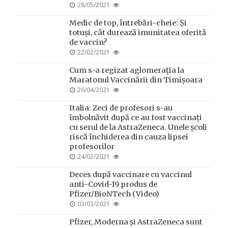
POSTED
28/05/2021
ON
Medic de top, întrebări-cheie: Și
totuși, cât durează imunitatea oferită
de vaccin?
POSTED
22/02/2021
ON
Cum s-a regizat aglomerația la
Maratonul Vaccinării din Timișoara
POSTED
26/04/2021
ON
Italia: Zeci de profesori s-au
îmbolnăvit după ce au fost vaccinați
cu serul de la AstraZeneca. Unele școli
riscă închiderea din cauza lipsei
profesorilor
POSTED
24/02/2021
ON
Deces după vaccinare cu vaccinul
anti-Covid-19 produs de
Pfizer/BioNTech (Video)
POSTED
03/03/2021
ON
Pfizer, Moderna și AstraZeneca sunt