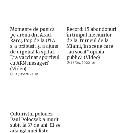
Momente de panică
Record: 15 abandonuri
pe arena din Arad.
în timpul meciurilor
Rareș Pop de la UTA
de la Turneul de la
s-a prăbușit și a ajuns
Miami, în scene care
de urgență la spital.
„au șocat” opinia
Era vaccinat sportivul
publică (Video)
cu ARN mesager?
Posted
18/04/2022
on
(Video)
Posted
03/05/2023
on
Culturistul polonez
Paul Poloczek a murit
subit la 37 de ani. El se
adaugă unei liste