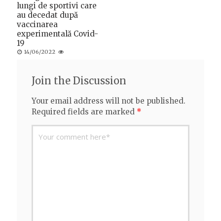
lungi de sportivi care
au decedat după
vaccinarea
experimentală Covid-
19
Posted
14/06/2022
on
Join the Discussion
Your email address will not be published.
Required fields are marked
*