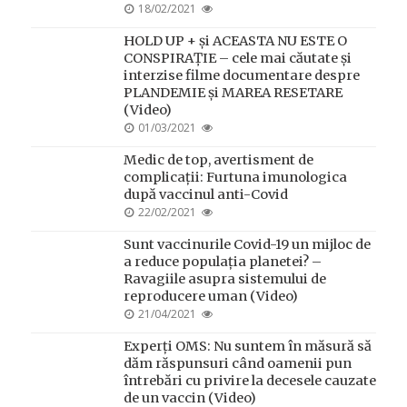
POSTED
18/02/2021
ON
HOLD UP + și ACEASTA NU ESTE O
CONSPIRAȚIE – cele mai căutate și
interzise filme documentare despre
PLANDEMIE și MAREA RESETARE
(Video)
POSTED
01/03/2021
ON
Medic de top, avertisment de
complicații: Furtuna imunologica
după vaccinul anti-Covid
POSTED
22/02/2021
ON
Sunt vaccinurile Covid-19 un mijloc de
a reduce populația planetei? –
Ravagiile asupra sistemului de
reproducere uman (Video)
POSTED
21/04/2021
ON
Experți OMS: Nu suntem în măsură să
dăm răspunsuri când oamenii pun
întrebări cu privire la decesele cauzate
de un vaccin (Video)