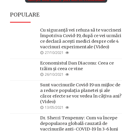
POPULARE
Cu siguranță vei refuza să te vaccinezi
împotriva Covid-19, după ce vei urmări
ce declară acești medici despre cele 4
vaccinuri experimentale (Video)
POSTED
27/10/2021
ON
Economistul Dan Diaconu: Ceea ce
trăim și ceea ce vine
POSTED
26/10/2021
ON
Sunt vaccinurile Covid-19 un mijloc de
a reduce populația planetei și ale
căror efecte se vor vedea în câțiva ani?
(Video)
POSTED
13/05/2021
ON
Dr. Sherri Tenpenny: Cum va începe
depopularea globală cauzată de
vaccinurile anti-COVID-19 în 3-6 luni