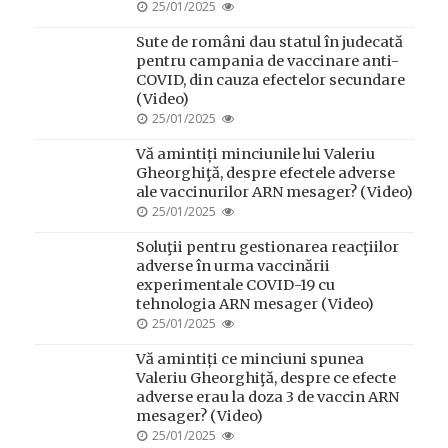
POSTED
25/01/2025
ON
Sute de români dau statul în judecată
pentru campania de vaccinare anti-
COVID, din cauza efectelor secundare
(Video)
POSTED
25/01/2025
ON
Vă amintiți minciunile lui Valeriu
Gheorghiţă, despre efectele adverse
ale vaccinurilor ARN mesager? (Video)
POSTED
25/01/2025
ON
Soluţii pentru gestionarea reacţiilor
adverse în urma vaccinării
experimentale COVID-19 cu
tehnologia ARN mesager (Video)
POSTED
25/01/2025
ON
Vă amintiți ce minciuni spunea
Valeriu Gheorghiţă, despre ce efecte
adverse erau la doza 3 de vaccin ARN
mesager? (Video)
POSTED
25/01/2025