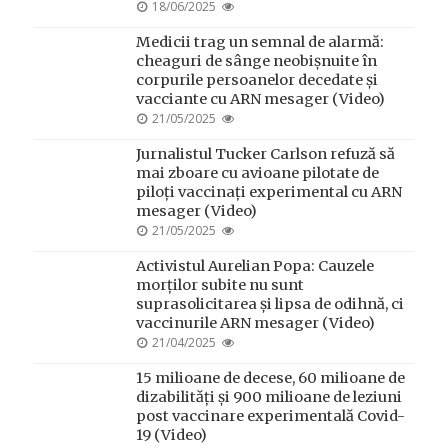
POSTED
18/06/2025
ON
Medicii trag un semnal de alarmă:
cheaguri de sânge neobișnuite în
corpurile persoanelor decedate și
vacciante cu ARN mesager (Video)
POSTED
21/05/2025
ON
Jurnalistul Tucker Carlson refuză să
mai zboare cu avioane pilotate de
piloți vaccinați experimental cu ARN
mesager (Video)
POSTED
21/05/2025
ON
Activistul Aurelian Popa: Cauzele
morților subite nu sunt
suprasolicitarea și lipsa de odihnă, ci
vaccinurile ARN mesager (Video)
POSTED
21/04/2025
ON
15 milioane de decese, 60 milioane de
dizabilități și 900 milioane de leziuni
post vaccinare experimentală Covid-
19 (Video)