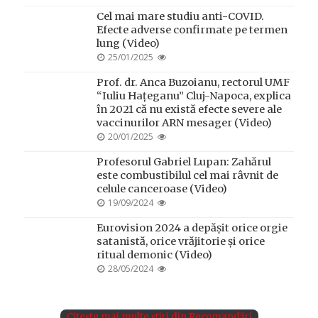
ON
Cel mai mare studiu anti-COVID.
Efecte adverse confirmate pe termen
lung (Video)
POSTED
25/01/2025
ON
Prof. dr. Anca Buzoianu, rectorul UMF
“Iuliu Hațeganu” Cluj-Napoca, explica
în 2021 că nu există efecte severe ale
vaccinurilor ARN mesager (Video)
POSTED
20/01/2025
ON
Profesorul Gabriel Lupan: Zahărul
este combustibilul cel mai râvnit de
celule canceroase (Video)
POSTED
19/09/2024
ON
Eurovision 2024 a depășit orice orgie
satanistă, orice vrăjitorie și orice
ritual demonic (Video)
POSTED
28/05/2024
ON
Citește mai multe știri din Recomandări