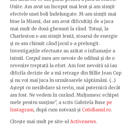
Unite. Am avut un început mai lent și am simțit
efectele unei boli îndelungate. M-am simțit mai
bine la Miami, dar am avut dificultăți de a juca
mai mult de două ghemuri la rând. Totuși, la
Charleston s-am simțit lentă, stoarsă de energie
și m-am chinuit când jocul s-a prelungit.
Investigațiile efectuate au arătat o inflamație a
inimii. Corpul meu are nevoie de odihnă și de o
revenire treptată la efort. Am fost nevoită să iau
dificila decizie de a mă retrage din Billie Jean Cup
și nu voi mai juca în următoarele săptămâni. (…)
Aștept cu nerăbdare să revin, mai puternică decât
am fost. Ne vedem în curând. Mulțumesc echipei
mele pentru susține”, a scris Gabriela Ruse
pe
Instagram
, după cum notează și
Cotidianul.ro
.
Citește mai mult pe site-ul
Activenews
.