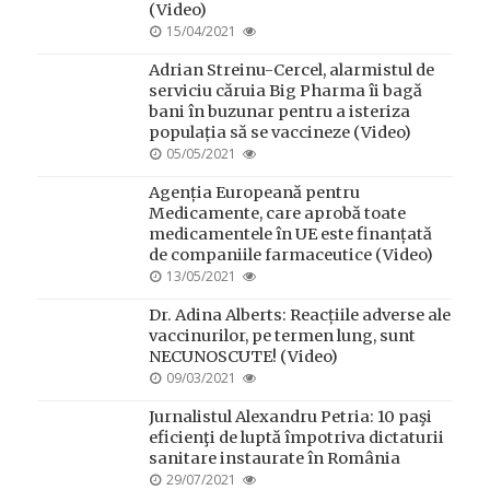
(Video)
POSTED
15/04/2021
ON
Adrian Streinu-Cercel, alarmistul de
serviciu căruia Big Pharma îi bagă
bani în buzunar pentru a isteriza
populația să se vaccineze (Video)
POSTED
05/05/2021
ON
Agenția Europeană pentru
Medicamente, care aprobă toate
medicamentele în UE este finanțată
de companiile farmaceutice (Video)
POSTED
13/05/2021
ON
Dr. Adina Alberts: Reacțiile adverse ale
vaccinurilor, pe termen lung, sunt
NECUNOSCUTE! (Video)
POSTED
09/03/2021
ON
Jurnalistul Alexandru Petria: 10 paşi
eficienţi de luptă împotriva dictaturii
sanitare instaurate în România
POSTED
29/07/2021