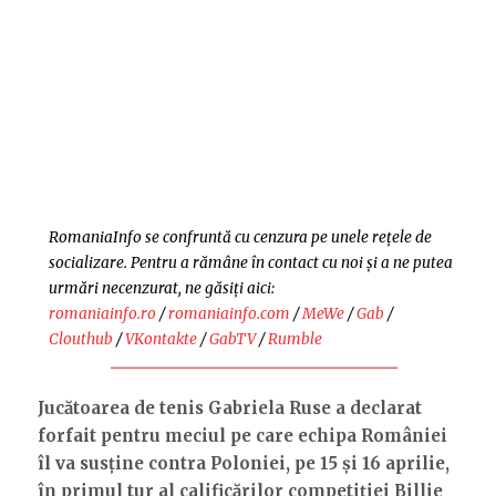
RomaniaInfo se confruntă cu cenzura pe unele rețele de
socializare. Pentru a rămâne în contact cu noi și a ne putea
urmări necenzurat, ne găsiți aici:
romaniainfo.ro
/
romaniainfo.com
/
MeWe
/
Gab
/
Clouthub
/
VKontakte
/
GabTV
/
Rumble
Jucătoarea de tenis Gabriela Ruse a declarat
forfait pentru meciul pe care echipa României
îl va susține contra Poloniei, pe 15 și 16 aprilie,
în primul tur al calificărilor competiției Billie