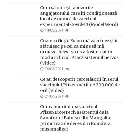
ON
Cum să oprești abuzurile
angajatorului care îți condiționează
locul de muncă de vaccinul
experimental Covid-19 (Model Word)
POSTED
14/05/2021
ON
Cozmin Gușă: Eu nu mă vaccinez și îi
sfătuiesc pe cei ca mine să mă
urmeze. Acest virus a fost creat în
mod artificial. Atacă sistemul nervos
(Video)
POSTED
18/02/2021
ON
Ce au descoperit cercetătorii în serul
vaccinului Pfizer mărit de 200.000 de
ori! (Video)
POSTED
21/04/2021
ON
Cum a murit după vaccinul
Pfizer/BioNTech asistentul de la
Sanatoriul Balnear din Mangalia,
primul caz de deces din România,
mușamalizat