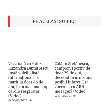
PE ACELAȘI SUBIECT
Vaccinată cu 3 doze,
Cătălin Ștefănescu,
Ruxandra Dumitrescu,
campion sportiv de
fostă voleibalistă
doar 29 de ani,
internațională, a
decedat în urma unui
murit la doar 46 de
posibil infarct. Era
ani, în urma unui stop
vaccinat cu ARN
cardio respirator
mesager? (Video)
(Video)
Posted
13/11/2023
on
Posted
03/09/2024
on