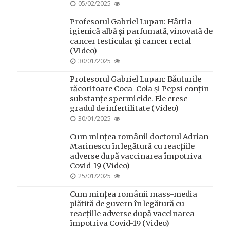
POSTED
05/02/2025
ON
Profesorul Gabriel Lupan: Hârtia
igienică albă și parfumată, vinovată de
cancer testicular și cancer rectal
(Video)
POSTED
30/01/2025
ON
Profesorul Gabriel Lupan: Băuturile
răcoritoare Coca-Cola și Pepsi conțin
substanțe spermicide. Ele cresc
gradul de infertilitate (Video)
POSTED
30/01/2025
ON
Cum mințea românii doctorul Adrian
Marinescu în legătură cu reacțiile
adverse după vaccinarea împotriva
Covid-19 (Video)
POSTED
25/01/2025
ON
Cum mințea românii mass-media
plătită de guvern în legătură cu
reacțiile adverse după vaccinarea
împotriva Covid-19 (Video)