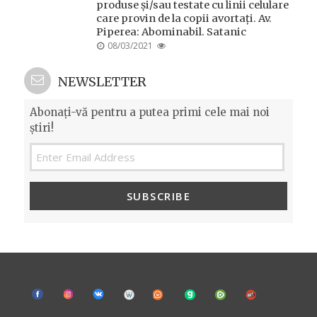
produse și/sau testate cu linii celulare
care provin de la copii avortați. Av.
Piperea: Abominabil. Satanic
POSTED
08/03/2021
ON
NEWSLETTER
Abonați-vă pentru a putea primi cele mai noi
știri!
SUBSCRIBE