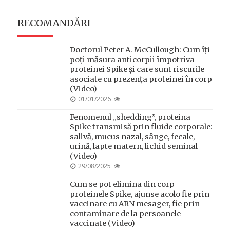
RECOMANDĂRI
Doctorul Peter A. McCullough: Cum îți
poți măsura anticorpii împotriva
proteinei Spike și care sunt riscurile
asociate cu prezența proteinei în corp
(Video)
POSTED
01/01/2026
ON
Fenomenul „shedding”, proteina
Spike transmisă prin fluide corporale:
salivă, mucus nazal, sânge, fecale,
urină, lapte matern, lichid seminal
(Video)
POSTED
29/08/2025
ON
Cum se pot elimina din corp
proteinele Spike, ajunse acolo fie prin
vaccinare cu ARN mesager, fie prin
contaminare de la persoanele
vaccinate (Video)