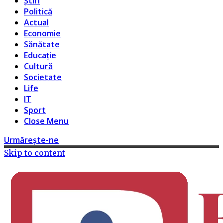
Știri
Politică
Actual
Economie
Sănătate
Educație
Cultură
Societate
Life
IT
Sport
Close Menu
Urmărește-ne
Skip to content