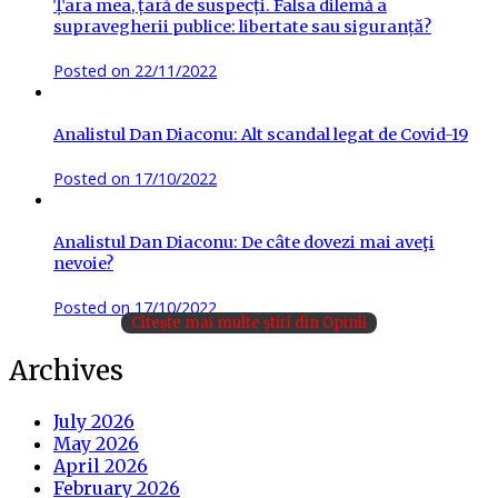
Țara mea, țară de suspecți. Falsa dilemă a
supravegherii publice: libertate sau siguranță?
Posted on
22/11/2022
Analistul Dan Diaconu: Alt scandal legat de Covid-19
Posted on
17/10/2022
Analistul Dan Diaconu: De câte dovezi mai aveţi
nevoie?
Posted on
17/10/2022
Citește mai multe știri din Opinii
Archives
July 2026
May 2026
April 2026
February 2026