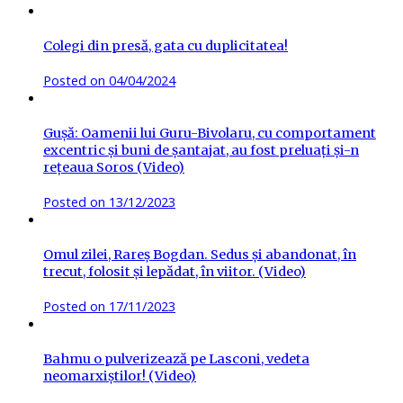
Colegi din presă, gata cu duplicitatea!
Posted on
04/04/2024
Gușă: Oamenii lui Guru-Bivolaru, cu comportament
excentric și buni de șantajat, au fost preluați și-n
rețeaua Soros (Video)
Posted on
13/12/2023
Omul zilei, Rareș Bogdan. Sedus și abandonat, în
trecut, folosit și lepădat, în viitor. (Video)
Posted on
17/11/2023
Bahmu o pulverizează pe Lasconi, vedeta
neomarxiștilor! (Video)