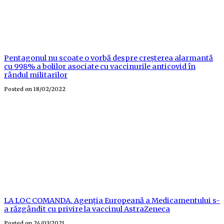
Pentagonul nu scoate o vorbă despre creșterea alarmantă
cu 998% a bolilor asociate cu vaccinurile anticovid în
rândul militarilor
Posted on
18/02/2022
LA LOC COMANDA. Agenția Europeană a Medicamentului s-
a răzgândit cu privire la vaccinul AstraZeneca
Posted on
24/03/2021