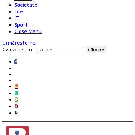
Societate
Life
IT
Sport
Close Menu
Urmărește-ne
Caută pentru: