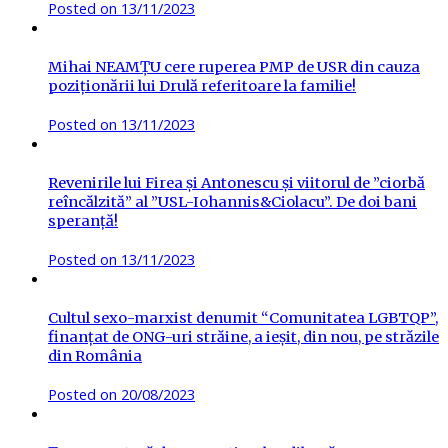
Posted on
13/11/2023
Mihai NEAMȚU cere ruperea PMP de USR din cauza
poziționării lui Drulă referitoare la familie!
Posted on
13/11/2023
Revenirile lui Firea și Antonescu și viitorul de ”ciorbă
reîncălzită” al ”USL-Iohannis&Ciolacu”. De doi bani
speranță!
Posted on
13/11/2023
Cultul sexo-marxist denumit “Comunitatea LGBTQP”,
finanțat de ONG-uri străine, a ieșit, din nou, pe străzile
din România
Posted on
20/08/2023