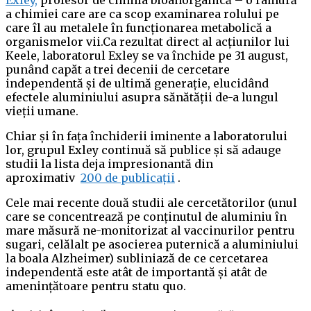
Exley,
profesor de chimia bioanorganică – o ramură
a chimiei care are ca scop examinarea rolului pe
care îl au metalele în funcționarea metabolică a
organismelor vii.Ca rezultat direct al acțiunilor lui
Keele, laboratorul Exley se va închide pe 31 august,
punând capăt a trei decenii de cercetare
independentă și de ultimă generație, elucidând
efectele aluminiului asupra sănătății de-a lungul
vieții umane.
Chiar și în fața închiderii iminente a laboratorului
lor, grupul Exley continuă să publice și să adauge
studii la lista deja impresionantă din
aproximativ
200 de publicații
.
Cele mai recente două studii ale cercetătorilor (unul
care se concentrează pe conținutul de aluminiu în
mare măsură ne-monitorizat al vaccinurilor pentru
sugari, celălalt pe asocierea puternică a aluminiului
la boala Alzheimer) subliniază de ce cercetarea
independentă este atât de importantă și atât de
amenințătoare pentru statu quo.