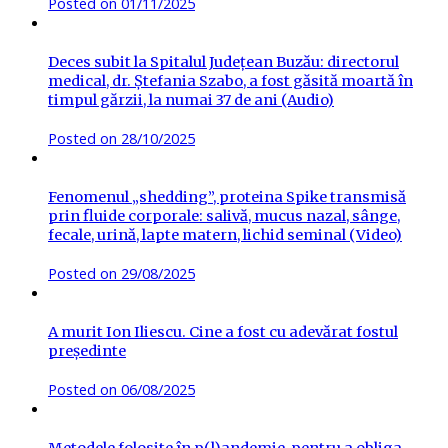
Posted on
01/11/2025
Deces subit la Spitalul Județean Buzău: directorul
medical, dr. Ștefania Szabo, a fost găsită moartă în
timpul gărzii, la numai 37 de ani (Audio)
Posted on
28/10/2025
Fenomenul „shedding”, proteina Spike transmisă
prin fluide corporale: salivă, mucus nazal, sânge,
fecale, urină, lapte matern, lichid seminal (Video)
Posted on
29/08/2025
A murit Ion Iliescu. Cine a fost cu adevărat fostul
președinte
Posted on
06/08/2025
Metodele folosite în p(l)andemie, pentru a obliga