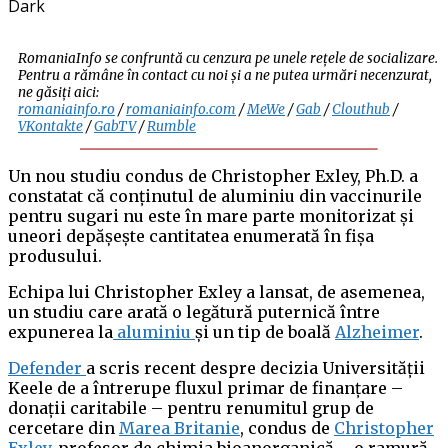
Dark
RomaniaInfo se confruntă cu cenzura pe unele rețele de socializare.
Pentru a rămâne în contact cu noi și a ne putea urmări necenzurat,
ne găsiți aici:
romaniainfo.ro
/
romaniainfo.com
/
MeWe
/
Gab
/
Clouthub
/
VKontakte
/
GabTV
/
Rumble
Un nou studiu condus de Christopher Exley, Ph.D. a
constatat că conținutul de aluminiu din vaccinurile
pentru sugari nu este în mare parte monitorizat și
uneori depășește cantitatea enumerată în fișa
produsului.
Echipa lui Christopher Exley a lansat, de asemenea,
un studiu care arată o legătură puternică între
expunerea la
aluminiu
și un tip de boală
Alzheimer
.
Defender
a scris recent despre decizia Universității
Keele de a întrerupe fluxul primar de finanțare –
donații caritabile – pentru renumitul grup de
cercetare din
Marea Britanie
, condus de
Christopher