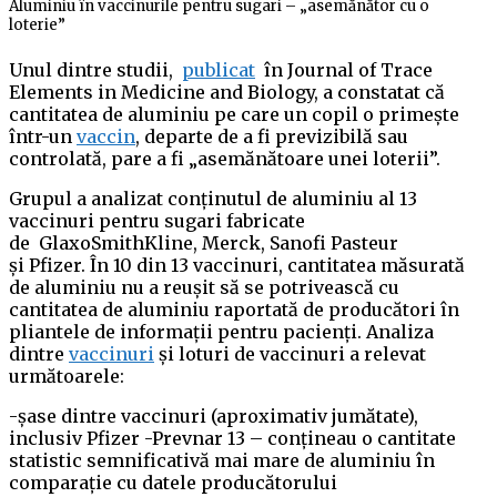
Aluminiu în vaccinurile pentru sugari – „asemănător cu o
loterie”
Unul dintre studii,
publicat
în Journal of Trace
Elements in Medicine and Biology, a constatat că
cantitatea de aluminiu pe care un copil o primește
într-un
vaccin
, departe de a fi previzibilă sau
controlată, pare a fi „asemănătoare unei loterii”.
Grupul a analizat conținutul de aluminiu al 13
vaccinuri pentru sugari fabricate
de GlaxoSmithKline, Merck, Sanofi Pasteur
și Pfizer. În 10 din 13 vaccinuri, cantitatea măsurată
de aluminiu nu a reușit să se potrivească cu
cantitatea de aluminiu raportată de producători în
pliantele de informații pentru pacienți. Analiza
dintre
vaccinuri
și loturi de vaccinuri a relevat
următoarele:
-șase dintre vaccinuri (aproximativ jumătate),
inclusiv Pfizer -Prevnar 13 – conțineau o cantitate
statistic semnificativă mai mare de aluminiu în
comparație cu datele producătorului