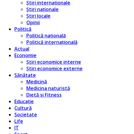
Știri internaționale
Știri naționale
Știri locale
Opinii
Politică
Politică națională
Politică internațională
Actual
Economie
Știri economice interne
Știri economice externe
Sănătate
Medicină
Medicina naturistă
Dietă și Fitness
Educație
Cultură
Societate
Life
IT