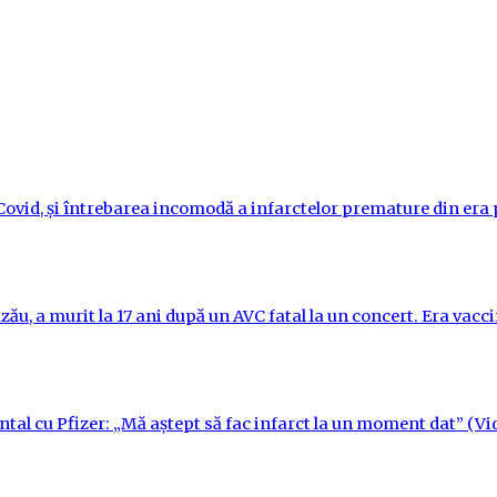
i-Covid, și întrebarea incomodă a infarctelor premature din er
ău, a murit la 17 ani după un AVC fatal la un concert. Era vac
ntal cu Pfizer: „Mă aștept să fac infarct la un moment dat” (Vi