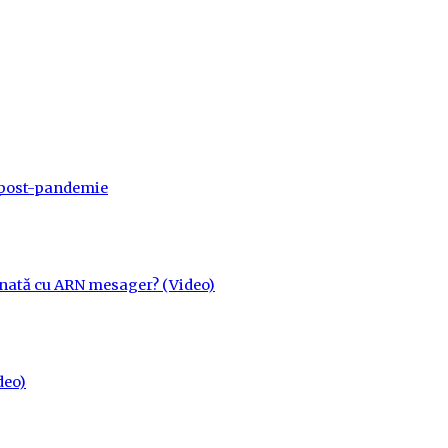
a post-pandemie
cinată cu ARN mesager? (Video)
deo)