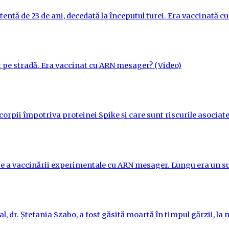
tentă de 23 de ani, decedată la începutul turei. Era vaccinată 
t pe stradă. Era vaccinat cu ARN mesager? (Video)
orpii împotriva proteinei Spike și care sunt riscurile asociate
re a vaccinării experimentale cu ARN mesager. Lungu era un su
l, dr. Ștefania Szabo, a fost găsită moartă în timpul gărzii, la