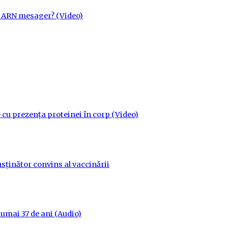
cu ARN mesager? (Video)
 cu prezența proteinei în corp (Video)
sținător convins al vaccinării
 numai 37 de ani (Audio)