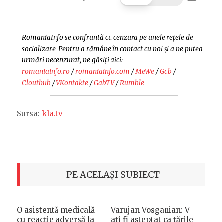
ON
RomaniaInfo se confruntă cu cenzura pe unele rețele de
socializare. Pentru a rămâne în contact cu noi și a ne putea
urmări necenzurat, ne găsiți aici:
romaniainfo.ro
/
romaniainfo.com
/
MeWe
/
Gab
/
Clouthub
/
VKontakte
/
GabTV
/
Rumble
Sursa:
kla.tv
PE ACELAȘI SUBIECT
O asistentă medicală
Varujan Vosganian: V-
cu reacție adversă la
ați fi așteptat ca țările