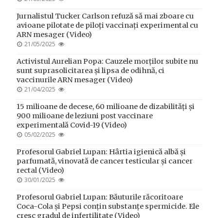
ON
Jurnalistul Tucker Carlson refuză să mai zboare cu
avioane pilotate de piloți vaccinați experimental cu
ARN mesager (Video)
POSTED
21/05/2025
ON
Activistul Aurelian Popa: Cauzele morților subite nu
sunt suprasolicitarea și lipsa de odihnă, ci
vaccinurile ARN mesager (Video)
POSTED
21/04/2025
ON
15 milioane de decese, 60 milioane de dizabilități și
900 milioane de leziuni post vaccinare
experimentală Covid-19 (Video)
POSTED
05/02/2025
ON
Profesorul Gabriel Lupan: Hârtia igienică albă și
parfumată, vinovată de cancer testicular și cancer
rectal (Video)
POSTED
30/01/2025
ON
Profesorul Gabriel Lupan: Băuturile răcoritoare
Coca-Cola și Pepsi conțin substanțe spermicide. Ele
cresc gradul de infertilitate (Video)