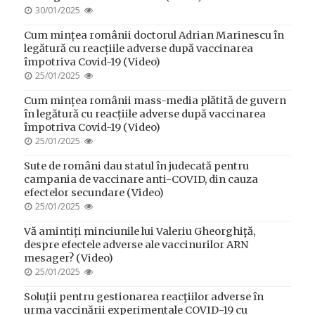
POSTED
30/01/2025
ON
Cum mințea românii doctorul Adrian Marinescu în
legătură cu reacțiile adverse după vaccinarea
împotriva Covid-19 (Video)
POSTED
25/01/2025
ON
Cum mințea românii mass-media plătită de guvern
în legătură cu reacțiile adverse după vaccinarea
împotriva Covid-19 (Video)
POSTED
25/01/2025
ON
Sute de români dau statul în judecată pentru
campania de vaccinare anti-COVID, din cauza
efectelor secundare (Video)
POSTED
25/01/2025
ON
Vă amintiți minciunile lui Valeriu Gheorghiţă,
despre efectele adverse ale vaccinurilor ARN
mesager? (Video)
POSTED
25/01/2025
ON
Soluţii pentru gestionarea reacţiilor adverse în
urma vaccinării experimentale COVID-19 cu