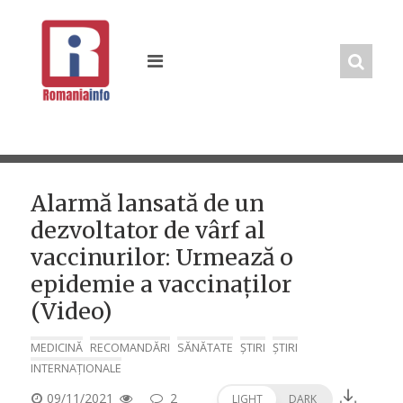
Skip
to
content
Alarmă lansată de un
dezvoltator de vârf al
vaccinurilor: Urmează o
epidemie a vaccinaților
(Video)
MEDICINĂ
RECOMANDĂRI
SĂNĂTATE
ȘTIRI
ȘTIRI
INTERNAȚIONALE
POSTED
09/11/2021
2
LIGHT
DARK