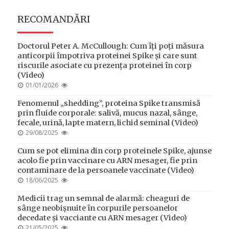
RECOMANDĂRI
Doctorul Peter A. McCullough: Cum îți poți măsura
anticorpii împotriva proteinei Spike și care sunt
riscurile asociate cu prezența proteinei în corp
(Video)
POSTED
01/01/2026
ON
Fenomenul „shedding”, proteina Spike transmisă
prin fluide corporale: salivă, mucus nazal, sânge,
fecale, urină, lapte matern, lichid seminal (Video)
POSTED
29/08/2025
ON
Cum se pot elimina din corp proteinele Spike, ajunse
acolo fie prin vaccinare cu ARN mesager, fie prin
contaminare de la persoanele vaccinate (Video)
POSTED
18/06/2025
ON
Medicii trag un semnal de alarmă: cheaguri de
sânge neobișnuite în corpurile persoanelor
decedate și vacciante cu ARN mesager (Video)
POSTED
21/05/2025