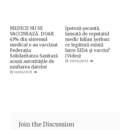
MEDICII NU SE
Ipoteză șocantă,
VACCINEAZĂ. DOAR
lansată de reputatul
43% din sistemul
medic Iulian Șerban:
medical s-au vaccinat.
ce legătură există
Federația
între SIDA și vaccin?
Solidaritatea Sanitară
(Video)
acuză autoritățile de
Posted
25/02/2022
on
umflarea datelor
Posted
16/04/2021
on
Join the Discussion