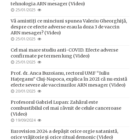
tehnologia ARN mesager (Video)
POSTED
25/01/2025
ON
Vă amintiți ce minciuni spunea Valeriu Gheorghiţă,
despre ce efecte adverse erau la doza 3 de vaccin
ARN mesager? (Video)
POSTED
25/01/2025
ON
Cel mai mare studiu anti-COVID. Efecte adverse
confirmate pe termen lung (Video)
POSTED
25/01/2025
ON
Prof. dr. Anca Buzoianu, rectorul UMF “Iuliu
Hațeganu” Cluj-Napoca, explica în 2021 că nu există
efecte severe ale vaccinurilor ARN mesager (Video)
POSTED
20/01/2025
ON
Profesorul Gabriel Lupan: Zahărul este
combustibilul cel mai râvnit de celule canceroase
(Video)
POSTED
19/09/2024
ON
Eurovision 2024 a depășit orice orgie satanistă,
orice vrăjitorie și orice ritual demonic (Video)