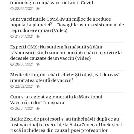
imunologica după vaccinul anti-Covid
POSTED
22/02/2021
ON
Sunt vaccinurile Covid-19 un mijloc de a reduce
populația planetei? – Ravagiile asupra sistemului de
reproducere uman (Video)
POSTED
21/04/2021
ON
Experți OMS: Nu suntem în măsură să dăm
răspunsuri când oamenii pun întrebări cu privire la
decesele cauzate de un vaccin (Video)
POSTED
28/05/2021
ON
Medic de top, întrebări-cheie: Și totuși, cât durează
imunitatea oferită de vaccin?
POSTED
22/02/2021
ON
Cum s-a regizat aglomerația la Maratonul
Vaccinării din Timișoara
POSTED
26/04/2021
ON
Italia: Zeci de profesori s-au îmbolnăvit după ce au
fost vaccinați cu serul de la AstraZeneca. Unele școli
riscă închiderea din cauza lipsei profesorilor