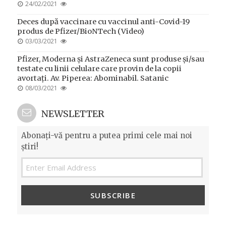
POSTED
24/02/2021
ON
Deces după vaccinare cu vaccinul anti-Covid-19
produs de Pfizer/BioNTech (Video)
POSTED
03/03/2021
ON
Pfizer, Moderna și AstraZeneca sunt produse și/sau
testate cu linii celulare care provin de la copii
avortați. Av. Piperea: Abominabil. Satanic
POSTED
08/03/2021
ON
NEWSLETTER
Abonați-vă pentru a putea primi cele mai noi
știri!
SUBSCRIBE