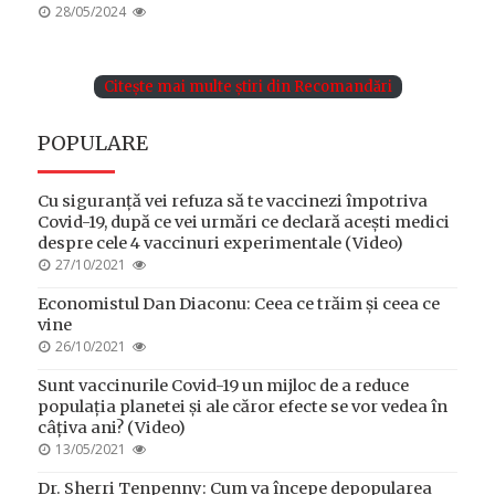
POSTED
28/05/2024
ON
Citește mai multe știri din Recomandări
POPULARE
Cu siguranță vei refuza să te vaccinezi împotriva
Covid-19, după ce vei urmări ce declară acești medici
despre cele 4 vaccinuri experimentale (Video)
POSTED
27/10/2021
ON
Economistul Dan Diaconu: Ceea ce trăim și ceea ce
vine
POSTED
26/10/2021
ON
Sunt vaccinurile Covid-19 un mijloc de a reduce
populația planetei și ale căror efecte se vor vedea în
câțiva ani? (Video)
POSTED
13/05/2021
ON
Dr. Sherri Tenpenny: Cum va începe depopularea