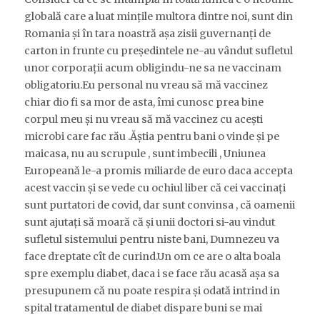
globală care a luat mințile multora dintre noi, sunt din
Romania și în tara noastră așa zisii guvernanți de
carton in frunte cu președintele ne-au vândut sufletul
unor corporații acum obligindu-ne sa ne vaccinam
obligatoriu.Eu personal nu vreau să mă vaccinez
chiar dio fi sa mor de asta, îmi cunosc prea bine
corpul meu și nu vreau să mă vaccinez cu acești
microbi care fac rău .Ăștia pentru bani o vinde și pe
maicasa, nu au scrupule , sunt imbecili , Uniunea
Europeană le-a promis miliarde de euro daca accepta
acest vaccin și se vede cu ochiul liber că cei vaccinați
sunt purtatori de covid, dar sunt convinsa , că oamenii
sunt ajutați să moară că și unii doctori si-au vindut
sufletul sistemului pentru niste bani, Dumnezeu va
face dreptate cît de curind.Un om ce are o alta boala
spre exemplu diabet, daca i se face rău acasă așa sa
presupunem că nu poate respira și odată intrind in
spital tratamentul de diabet dispare buni se mai