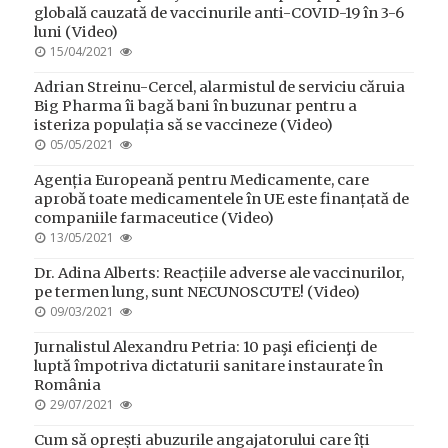
globală cauzată de vaccinurile anti-COVID-19 în 3-6
luni (Video)
POSTED
15/04/2021
ON
Adrian Streinu-Cercel, alarmistul de serviciu căruia
Big Pharma îi bagă bani în buzunar pentru a
isteriza populația să se vaccineze (Video)
POSTED
05/05/2021
ON
Agenția Europeană pentru Medicamente, care
aprobă toate medicamentele în UE este finanțată de
companiile farmaceutice (Video)
POSTED
13/05/2021
ON
Dr. Adina Alberts: Reacțiile adverse ale vaccinurilor,
pe termen lung, sunt NECUNOSCUTE! (Video)
POSTED
09/03/2021
ON
Jurnalistul Alexandru Petria: 10 paşi eficienţi de
luptă împotriva dictaturii sanitare instaurate în
România
POSTED
29/07/2021
ON
Cum să oprești abuzurile angajatorului care îți