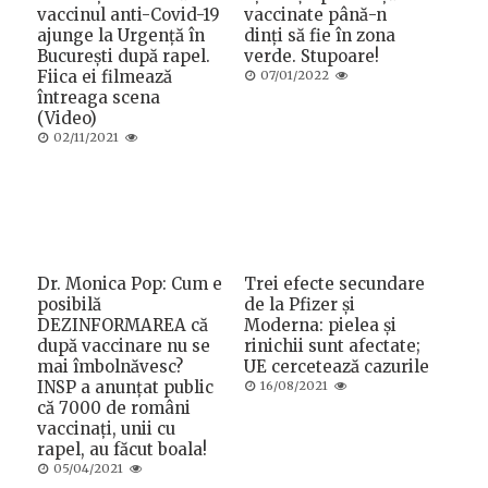
vaccinul anti-Covid-19
vaccinate până-n
ajunge la Urgență în
dinți să fie în zona
București după rapel.
verde. Stupoare!
Fiica ei filmează
Posted
07/01/2022
on
întreaga scena
(Video)
Posted
02/11/2021
on
Dr. Monica Pop: Cum e
Trei efecte secundare
posibilă
de la Pfizer și
DEZINFORMAREA că
Moderna: pielea și
după vaccinare nu se
rinichii sunt afectate;
mai îmbolnăvesc?
UE cercetează cazurile
INSP a anunțat public
Posted
16/08/2021
on
că 7000 de români
vaccinați, unii cu
rapel, au făcut boala!
Posted
05/04/2021
on