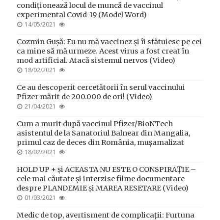
condiționează locul de muncă de vaccinul
experimental Covid-19 (Model Word)
POSTED
14/05/2021
ON
Cozmin Gușă: Eu nu mă vaccinez și îi sfătuiesc pe cei
ca mine să mă urmeze. Acest virus a fost creat în
mod artificial. Atacă sistemul nervos (Video)
POSTED
18/02/2021
ON
Ce au descoperit cercetătorii în serul vaccinului
Pfizer mărit de 200.000 de ori! (Video)
POSTED
21/04/2021
ON
Cum a murit după vaccinul Pfizer/BioNTech
asistentul de la Sanatoriul Balnear din Mangalia,
primul caz de deces din România, mușamalizat
POSTED
18/02/2021
ON
HOLD UP + și ACEASTA NU ESTE O CONSPIRAȚIE –
cele mai căutate și interzise filme documentare
despre PLANDEMIE și MAREA RESETARE (Video)
POSTED
01/03/2021
ON
Medic de top, avertisment de complicații: Furtuna