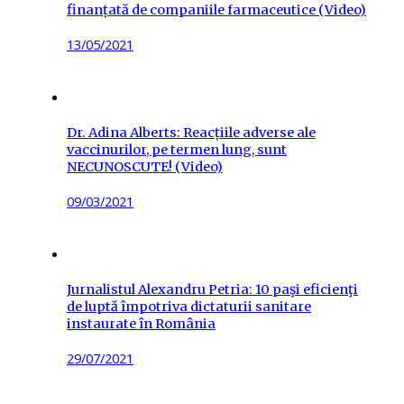
finanțată de companiile farmaceutice (Video)
Posted
13/05/2021
on
Dr. Adina Alberts: Reacțiile adverse ale
vaccinurilor, pe termen lung, sunt
NECUNOSCUTE! (Video)
Posted
09/03/2021
on
Jurnalistul Alexandru Petria: 10 paşi eficienţi
de luptă împotriva dictaturii sanitare
instaurate în România
Posted
29/07/2021
on