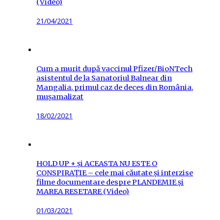
(Video)
Posted
21/04/2021
on
Cum a murit după vaccinul Pfizer/BioNTech
asistentul de la Sanatoriul Balnear din
Mangalia, primul caz de deces din România,
mușamalizat
Posted
18/02/2021
on
HOLD UP + și ACEASTA NU ESTE O
CONSPIRAȚIE – cele mai căutate și interzise
filme documentare despre PLANDEMIE și
MAREA RESETARE (Video)
Posted
01/03/2021
on