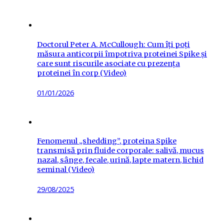
Doctorul Peter A. McCullough: Cum îți poți
măsura anticorpii împotriva proteinei Spike și
care sunt riscurile asociate cu prezența
proteinei în corp (Video)
Posted
01/01/2026
on
Fenomenul „shedding”, proteina Spike
transmisă prin fluide corporale: salivă, mucus
nazal, sânge, fecale, urină, lapte matern, lichid
seminal (Video)
Posted
29/08/2025
on