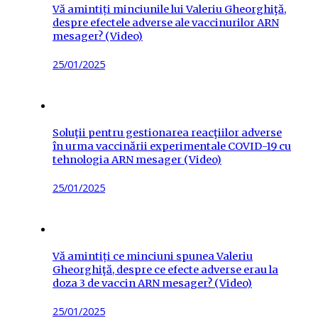
Vă amintiți minciunile lui Valeriu Gheorghiţă,
despre efectele adverse ale vaccinurilor ARN
mesager? (Video)
Posted
25/01/2025
on
Soluţii pentru gestionarea reacţiilor adverse
în urma vaccinării experimentale COVID-19 cu
tehnologia ARN mesager (Video)
Posted
25/01/2025
on
Vă amintiți ce minciuni spunea Valeriu
Gheorghiţă, despre ce efecte adverse erau la
doza 3 de vaccin ARN mesager? (Video)
Posted
25/01/2025