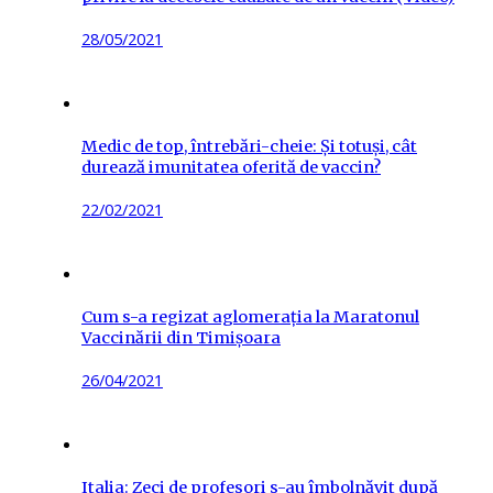
Posted
28/05/2021
on
Medic de top, întrebări-cheie: Și totuși, cât
durează imunitatea oferită de vaccin?
Posted
22/02/2021
on
Cum s-a regizat aglomerația la Maratonul
Vaccinării din Timișoara
Posted
26/04/2021
on
Italia: Zeci de profesori s-au îmbolnăvit după