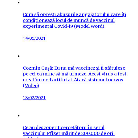
Cum să oprești abuzurile angajatorului care îți
condiționează locul de muncă de vaccinul
experimental Covid-19 (Model Word)
Posted
14/05/2021
on
Cozmin Gușă: Eu nu mă vaccinez și îi sfătuiesc
pe cei ca mine să mă urmeze. Acest virus a fost
creat în mod artificial. Atacă sistemul nervos
(Video)
Posted
18/02/2021
on
Ce au descoperit cercetătorii în serul
vaccinului Pfizer mărit de 200.000 de ori!