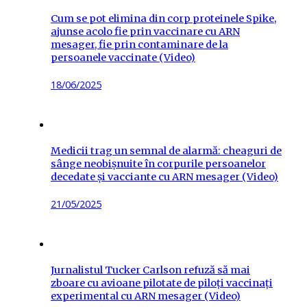
Cum se pot elimina din corp proteinele Spike,
ajunse acolo fie prin vaccinare cu ARN
mesager, fie prin contaminare de la
persoanele vaccinate (Video)
Posted
18/06/2025
on
Medicii trag un semnal de alarmă: cheaguri de
sânge neobișnuite în corpurile persoanelor
decedate și vacciante cu ARN mesager (Video)
Posted
21/05/2025
on
Jurnalistul Tucker Carlson refuză să mai
zboare cu avioane pilotate de piloți vaccinați
experimental cu ARN mesager (Video)