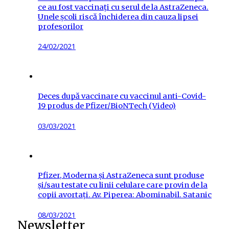
ce au fost vaccinați cu serul de la AstraZeneca.
Unele școli riscă închiderea din cauza lipsei
profesorilor
Posted
24/02/2021
on
Deces după vaccinare cu vaccinul anti-Covid-
19 produs de Pfizer/BioNTech (Video)
Posted
03/03/2021
on
Pfizer, Moderna și AstraZeneca sunt produse
și/sau testate cu linii celulare care provin de la
copii avortați. Av. Piperea: Abominabil. Satanic
Posted
08/03/2021
Newsletter
on