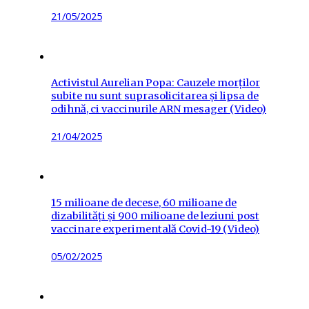
Posted
21/05/2025
on
Activistul Aurelian Popa: Cauzele morților
subite nu sunt suprasolicitarea și lipsa de
odihnă, ci vaccinurile ARN mesager (Video)
Posted
21/04/2025
on
15 milioane de decese, 60 milioane de
dizabilități și 900 milioane de leziuni post
vaccinare experimentală Covid-19 (Video)
Posted
05/02/2025
on