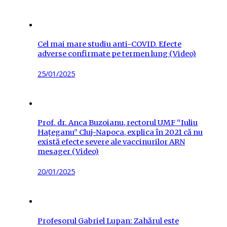
on
Cel mai mare studiu anti-COVID. Efecte
adverse confirmate pe termen lung (Video)
Posted
25/01/2025
on
Prof. dr. Anca Buzoianu, rectorul UMF “Iuliu
Hațeganu” Cluj-Napoca, explica în 2021 că nu
există efecte severe ale vaccinurilor ARN
mesager (Video)
Posted
20/01/2025
on
Profesorul Gabriel Lupan: Zahărul este