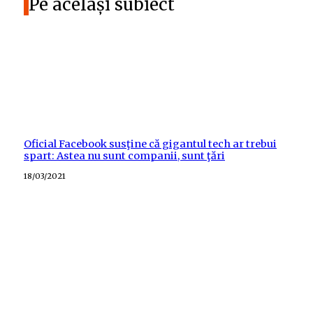
Pe același subiect
Oficial Facebook susţine că gigantul tech ar trebui
spart: Astea nu sunt companii, sunt ţări
Posted
18/03/2021
on