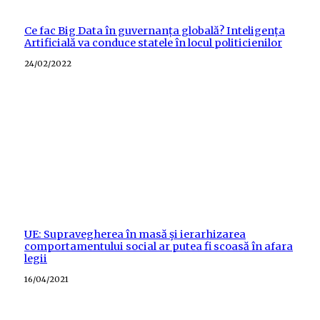
Ce fac Big Data în guvernanța globală? Inteligența
Artificială va conduce statele în locul politicienilor
Posted
24/02/2022
on
UE: Supravegherea în masă şi ierarhizarea
comportamentului social ar putea fi scoasă în afara
legii
Posted
16/04/2021
on