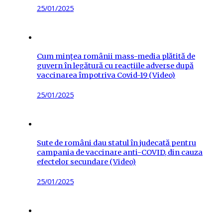
Posted
25/01/2025
on
Cum mințea românii mass-media plătită de
guvern în legătură cu reacțiile adverse după
vaccinarea împotriva Covid-19 (Video)
Posted
25/01/2025
on
Sute de români dau statul în judecată pentru
campania de vaccinare anti-COVID, din cauza
efectelor secundare (Video)
Posted
25/01/2025
on