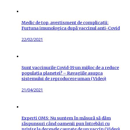
Medic de top, avertisment de complicații:
Furtuna imunologica după vaccinul anti-Covid
Posted
22/02/2021
on
Sunt vaccinurile Covid-19 un mijloc de a reduce
populația planetei? – Ravagiile asupra
sistemului de reproducere uman (Video)
Posted
21/04/2021
on
Experți OMS: Nu suntem în măsură să dăm
răspunsuri când oamenii pun întrebări cu
privire la decesele cauzate de un vaccin (Video)