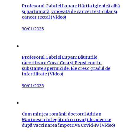
Profesorul Gabriel Lupan: Hârtia igienică albă
și parfumată, vinovată de cancer testicular și
cancer rectal (Video)
Posted
30/01/2025
on
Profesorul Gabriel Lupan: Băuturile
răcoritoare Coca-Cola și Pepsi conțin
substanțe spermicide. Ele cresc gradul de
infertilitate (Video)
Posted
30/01/2025
on
Cum mințea românii doctorul Adrian
Marinescu în legătură cu reacțiile adverse
după vaccinarea împotriva Covid-19 (Video)