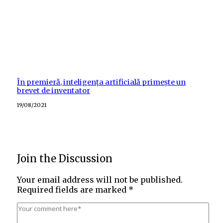
În premieră, inteligența artificială primește un
brevet de inventator
Posted
19/08/2021
on
Join the Discussion
Your email address will not be published.
Required fields are marked
*