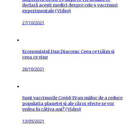
declară acești medici despre cele 4 vaccinuri
experimentale (Video)
Posted
27/10/2021
on
Economistul Dan Diaconu: Ceea ce trăim și
ceea ce vine
Posted
26/10/2021
on
Sunt vaccinurile Covid-19 un mijloc de a reduce
populația planetei și ale căror efecte se vor
vedea în câțiva ani? (Video)
Posted
13/05/2021
on