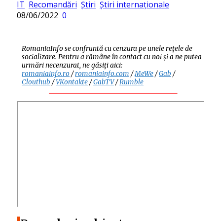
Posted
IT
Recomandări
Știri
Știri internaționale
on
08/06/2022
0
RomaniaInfo se confruntă cu cenzura pe unele rețele de
socializare. Pentru a rămâne în contact cu noi și a ne putea
urmări necenzurat, ne găsiți aici:
romaniainfo.ro
/
romaniainfo.com
/
MeWe
/
Gab
/
Clouthub
/
VKontakte
/
GabTV
/
Rumble