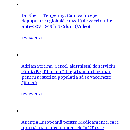
Dr. Sherri Tenpenny: Cum va începe
depopularea globală cauzată de vaccinurile
anti-COVID-19 în 3-6 luni (Video)
Posted
15/04/2021
on
Adrian Streinu-Cercel, alarmistul de serviciu
căruia Big Pharma îi bagă bani în buzunar
pentru a isteriza populația să se vaccineze
(Video)
Posted
05/05/2021
on
Agenția Europeană pentru Medicamente, care
aprobă toate medicamentele în UE este