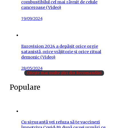
combustibilul cel mai râvnit de celule
canceroase (Video)
Posted
19/09/2024
on
Eurovision 2024 a depășit orice orgie
satanistă, orice vrăjitorie și orice ritual
demonic (Video)
Posted
28/05/2024
on
Citește mai multe știri din Recomandări
Populare
Cu siguranță vei refuza să te vaccinezi
împotriva Covid-19, după ce vei urmări ce