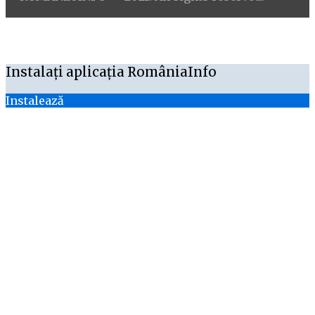
Instalați aplicația RomâniaInfo
Instalează