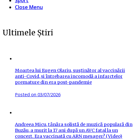
Sport
Close Menu
Ultimele Știri
Moartea lui Eugen Olariu, susținător al vaccinării
anti-Covid, și întrebarea incomodă a infarctelor
premature din era post-pandemie
Posted on
03/07/2026
Andreea Micu, tânăra solistă de muzică populară din
Buzău, a murit la 17 ani după un AVC fatal la un
concert. Era vaccinată cu ARN mesager? (Video)