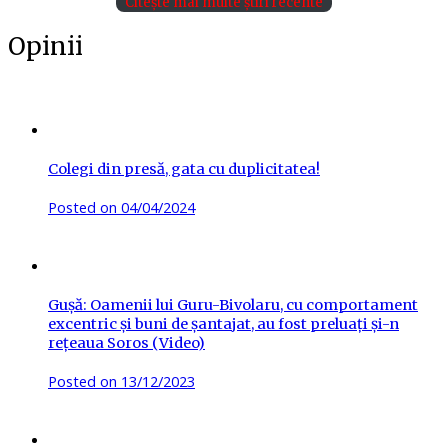
Citește mai multe știri recente
Opinii
Colegi din presă, gata cu duplicitatea!
Posted on
04/04/2024
Gușă: Oamenii lui Guru-Bivolaru, cu comportament
excentric și buni de șantajat, au fost preluați și-n
rețeaua Soros (Video)
Posted on
13/12/2023