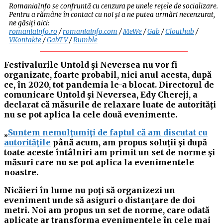
RomaniaInfo se confruntă cu cenzura pe unele rețele de socializare.
Pentru a rămâne în contact cu noi și a ne putea urmări necenzurat,
ne găsiți aici:
romaniainfo.ro
/
romaniainfo.com
/
MeWe
/
Gab
/
Clouthub
/
VKontakte
/
GabTV
/
Rumble
Festivalurile Untold şi Neversea nu vor fi
organizate, foarte probabil, nici anul acesta, după
ce, în 2020, tot pandemia le-a blocat. Directorul de
comunicare Untold şi Neversea, Edy Chereji, a
declarat că măsurile de relaxare luate de autorităţi
nu se pot aplica la cele două evenimente.
„
Suntem nemulţumiţi de faptul că am discutat cu
autorităţile
până acum, am propus soluţii şi după
toate aceste întâlniri am primit un set de norme şi
măsuri care nu se pot aplica la evenimentele
noastre.
Nicăieri în lume nu poţi să organizezi un
eveniment unde să asiguri o distanţare de doi
metri. Noi am propus un set de norme, care odată
aplicate ar transforma evenimentele în cele mai