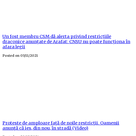
Un fost membru CSM dă alerta privind restricțiile
draconice anunțate de Arafat: CNSU nu poate funcționa în
afara legii
Posted on
03/11/2021
Proteste de amploare faţă de noile restricţii. Oamenii
anunţă că ies, din nou, în stradă (Video)