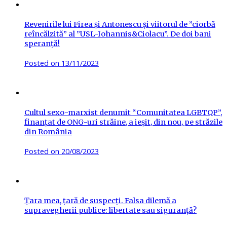
Revenirile lui Firea și Antonescu și viitorul de ”ciorbă
reîncălzită” al ”USL-Iohannis&Ciolacu”. De doi bani
speranță!
Posted on
13/11/2023
Cultul sexo-marxist denumit “Comunitatea LGBTQP”,
finanțat de ONG-uri străine, a ieșit, din nou, pe străzile
din România
Posted on
20/08/2023
Țara mea, țară de suspecți. Falsa dilemă a
supravegherii publice: libertate sau siguranță?