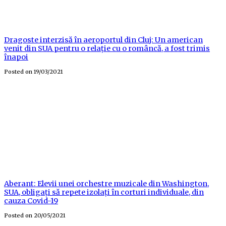
Dragoste interzisă în aeroportul din Cluj: Un american
venit din SUA pentru o relație cu o româncă, a fost trimis
înapoi
Posted on
19/03/2021
Aberant: Elevii unei orchestre muzicale din Washington,
SUA, obligați să repete izolați în corturi individuale, din
cauza Covid-19
Posted on
20/05/2021