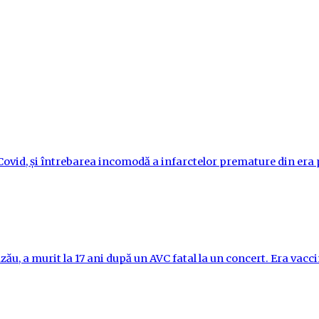
i-Covid, și întrebarea incomodă a infarctelor premature din er
ău, a murit la 17 ani după un AVC fatal la un concert. Era vac