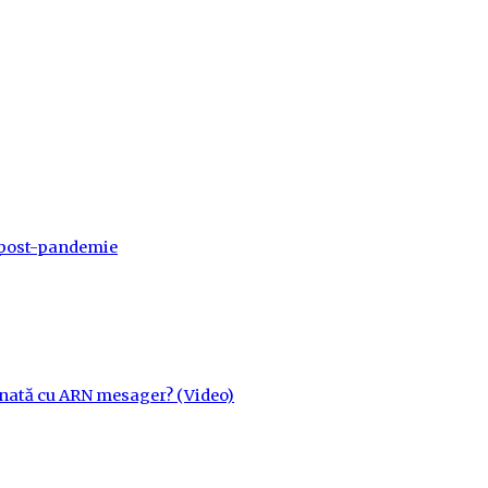
a post-pandemie
cinată cu ARN mesager? (Video)