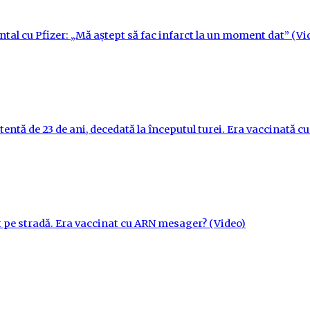
ntal cu Pfizer: „Mă aștept să fac infarct la un moment dat” (Vi
tentă de 23 de ani, decedată la începutul turei. Era vaccinată 
t pe stradă. Era vaccinat cu ARN mesager? (Video)