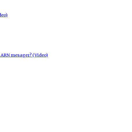
deo)
cu ARN mesager? (Video)