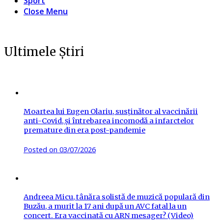
Sport
Close Menu
Ultimele Știri
Moartea lui Eugen Olariu, susținător al vaccinării
anti-Covid, și întrebarea incomodă a infarctelor
premature din era post-pandemie
Posted on
03/07/2026
Andreea Micu, tânăra solistă de muzică populară din
Buzău, a murit la 17 ani după un AVC fatal la un
concert. Era vaccinată cu ARN mesager? (Video)