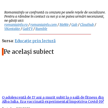
RomaniaInfo se confruntă cu cenzura pe unele rețele de socializare.
Pentru a rămâne în contact cu noi și a ne putea urmări necenzurat,
ne găsiți aici:
romaniainfo.ro
/
romaniainfo.com
/
MeWe
/
Gab
/
Clouthub
/
VKontakte
/
GabTV
/
Rumble
Sursa:
Educație prin lectură
Pe același subiect
O adolescentă de 17 ani a murit subit la o sală de fitness din
Alba Iulia. Era vaccinată experimental împotriva Covid-19?