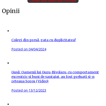
Citește mai multe știri recente
Opinii
Colegi din presă, gata cu duplicitatea!
Posted on
04/04/2024
Gușă: Oamenii lui Guru-Bivolaru, cu comportament
excentric și buni de șantajat, au fost preluați și-n
rețeaua Soros (Video)
Posted on
13/12/2023