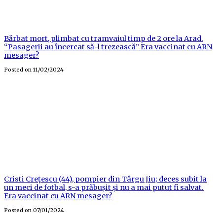
Bărbat mort, plimbat cu tramvaiul timp de 2 ore la Arad.
“Pasagerii au încercat să-l trezească” Era vaccinat cu ARN
mesager?
Posted on
11/02/2024
Cristi Crețescu (44), pompier din Târgu Jiu; deces subit la
un meci de fotbal, s-a prăbușit și nu a mai putut fi salvat.
Era vaccinat cu ARN mesager?
Posted on
07/01/2024