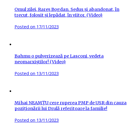
Omul zilei, Rareș Bogdan. Sedus și abandonat, în
trecut, folosit și lepădat, în viitor. (Video)
Posted on
17/11/2023
Bahmu o pulverizează pe Lasconi, vedeta
neomarxiștilor! (Video)
Posted on
13/11/2023
Mihai NEAMȚU cere ruperea PMP de USR din cauza
poziționării lui Drulă referitoare la familie!
Posted on
13/11/2023