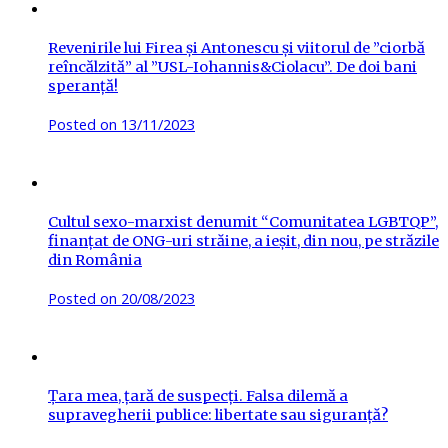
Revenirile lui Firea și Antonescu și viitorul de ”ciorbă
reîncălzită” al ”USL-Iohannis&Ciolacu”. De doi bani
speranță!
Posted on
13/11/2023
Cultul sexo-marxist denumit “Comunitatea LGBTQP”,
finanțat de ONG-uri străine, a ieșit, din nou, pe străzile
din România
Posted on
20/08/2023
Țara mea, țară de suspecți. Falsa dilemă a
supravegherii publice: libertate sau siguranță?