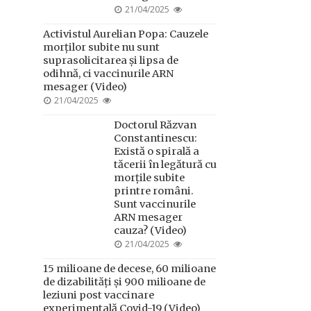
POSTED
21/04/2025
ON
Activistul Aurelian Popa: Cauzele
morților subite nu sunt
suprasolicitarea și lipsa de
odihnă, ci vaccinurile ARN
mesager (Video)
POSTED
21/04/2025
ON
Doctorul Răzvan
Constantinescu:
Există o spirală a
tăcerii în legătură cu
morțile subite
printre români.
Sunt vaccinurile
ARN mesager
cauza? (Video)
POSTED
21/04/2025
ON
15 milioane de decese, 60 milioane
de dizabilități și 900 milioane de
leziuni post vaccinare
experimentală Covid-19 (Video)