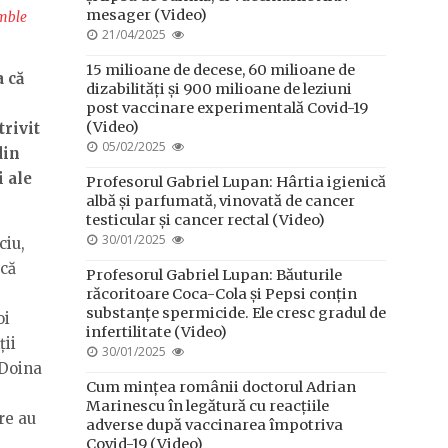
mesager (Video)
mble
POSTED
21/04/2025
ON
15 milioane de decese, 60 milioane de
a că
dizabilități și 900 milioane de leziuni
post vaccinare experimentală Covid-19
(Video)
trivit
POSTED
05/02/2025
din
ON
i ale
Profesorul Gabriel Lupan: Hârtia igienică
albă și parfumată, vinovată de cancer
testicular și cancer rectal (Video)
POSTED
30/01/2025
ciu,
ON
 că
Profesorul Gabriel Lupan: Băuturile
răcoritoare Coca-Cola și Pepsi conțin
substanțe spermicide. Ele cresc gradul de
oi
infertilitate (Video)
ții
POSTED
30/01/2025
 Doina
ON
Cum mințea românii doctorul Adrian
Marinescu în legătură cu reacțiile
re au
adverse după vaccinarea împotriva
Covid-19 (Video)