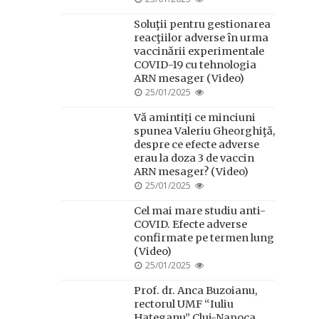
ON
Soluţii pentru gestionarea
reacţiilor adverse în urma
vaccinării experimentale
COVID-19 cu tehnologia
ARN mesager (Video)
POSTED
25/01/2025
ON
Vă amintiți ce minciuni
spunea Valeriu Gheorghiţă,
despre ce efecte adverse
erau la doza 3 de vaccin
ARN mesager? (Video)
POSTED
25/01/2025
ON
Cel mai mare studiu anti-
COVID. Efecte adverse
confirmate pe termen lung
(Video)
POSTED
25/01/2025
ON
Prof. dr. Anca Buzoianu,
rectorul UMF “Iuliu
Hațeganu” Cluj-Napoca,