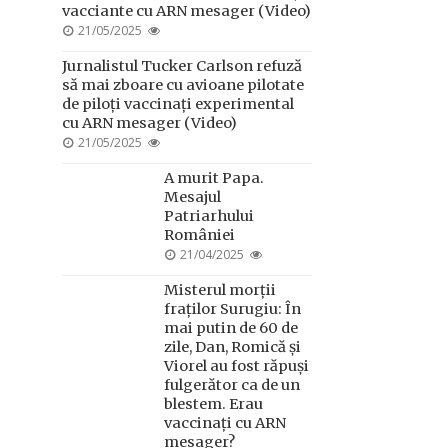
vacciante cu ARN mesager (Video)
POSTED
21/05/2025
ON
Jurnalistul Tucker Carlson refuză
să mai zboare cu avioane pilotate
de piloți vaccinați experimental
cu ARN mesager (Video)
POSTED
21/05/2025
ON
A murit Papa.
Mesajul
Patriarhului
României
POSTED
21/04/2025
ON
Misterul morții
fraților Surugiu: În
mai putin de 60 de
zile, Dan, Romică și
Viorel au fost răpuși
fulgerător ca de un
blestem. Erau
vaccinați cu ARN
mesager?