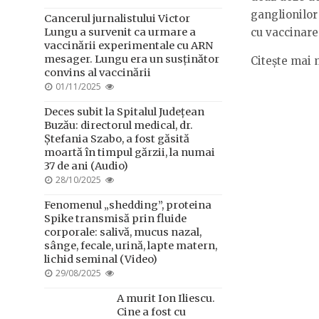
ON
ganglionilor
Cancerul jurnalistului Victor
Lungu a survenit ca urmare a
cu vaccinare
vaccinării experimentale cu ARN
mesager. Lungu era un susținător
Citește mai 
convins al vaccinării
POSTED
01/11/2025
ON
Deces subit la Spitalul Județean
Buzău: directorul medical, dr.
Ștefania Szabo, a fost găsită
moartă în timpul gărzii, la numai
37 de ani (Audio)
POSTED
28/10/2025
ON
Fenomenul „shedding”, proteina
Spike transmisă prin fluide
corporale: salivă, mucus nazal,
sânge, fecale, urină, lapte matern,
lichid seminal (Video)
POSTED
29/08/2025
ON
A murit Ion Iliescu.
Cine a fost cu