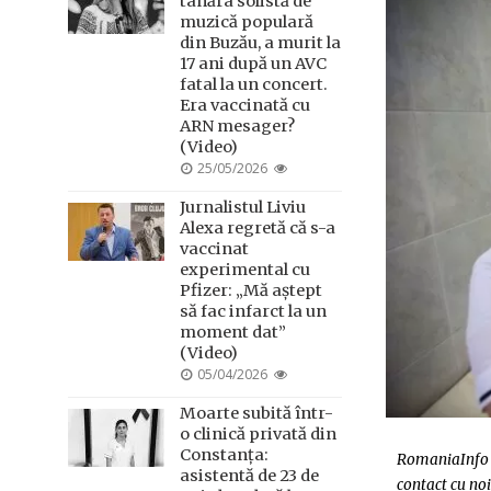
tânăra solistă de
muzică populară
din Buzău, a murit la
17 ani după un AVC
fatal la un concert.
Era vaccinată cu
ARN mesager?
(Video)
POSTED
25/05/2026
ON
Jurnalistul Liviu
Alexa regretă că s-a
vaccinat
experimental cu
Pfizer: „Mă aștept
să fac infarct la un
moment dat”
(Video)
POSTED
05/04/2026
ON
Moarte subită într-
o clinică privată din
Constanța:
RomaniaInfo s
asistentă de 23 de
contact cu noi