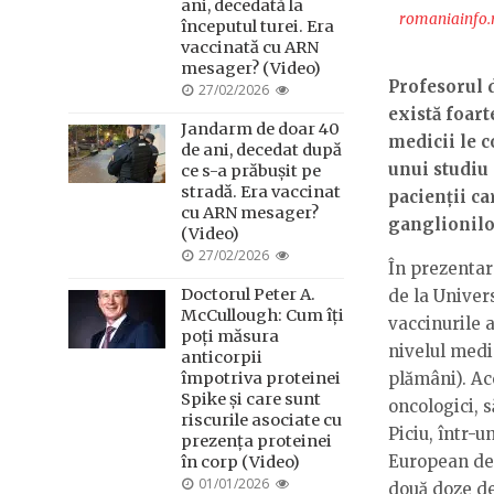
ani, decedată la
romaniainfo.
începutul turei. Era
vaccinată cu ARN
mesager? (Video)
Profesorul d
POSTED
27/02/2026
ON
există foart
Jandarm de doar 40
medicii le c
de ani, decedat după
unui studiu 
ce s-a prăbușit pe
stradă. Era vaccinat
pacienții ca
cu ARN mesager?
ganglionilor
(Video)
POSTED
27/02/2026
În prezentar
ON
Doctorul Peter A.
de la Univer
McCullough: Cum îți
vaccinurile 
poți măsura
nivelul media
anticorpii
împotriva proteinei
plămâni). Ace
Spike și care sunt
oncologici, s
riscurile asociate cu
Piciu, într-u
prezența proteinei
European de 
în corp (Video)
POSTED
01/01/2026
două doze de