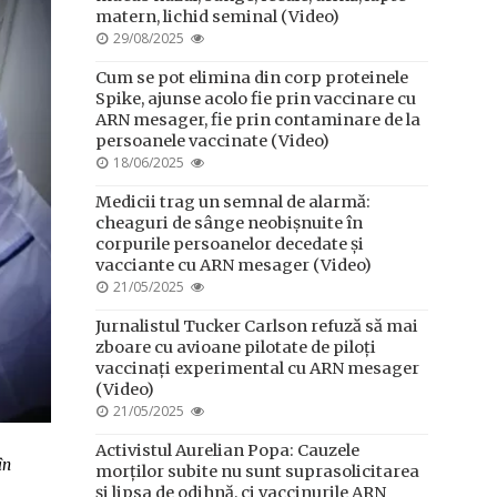
matern, lichid seminal (Video)
POSTED
29/08/2025
ON
Cum se pot elimina din corp proteinele
Spike, ajunse acolo fie prin vaccinare cu
ARN mesager, fie prin contaminare de la
persoanele vaccinate (Video)
POSTED
18/06/2025
ON
Medicii trag un semnal de alarmă:
cheaguri de sânge neobișnuite în
corpurile persoanelor decedate și
vacciante cu ARN mesager (Video)
POSTED
21/05/2025
ON
Jurnalistul Tucker Carlson refuză să mai
zboare cu avioane pilotate de piloți
vaccinați experimental cu ARN mesager
(Video)
POSTED
21/05/2025
ON
Activistul Aurelian Popa: Cauzele
în
morților subite nu sunt suprasolicitarea
și lipsa de odihnă, ci vaccinurile ARN