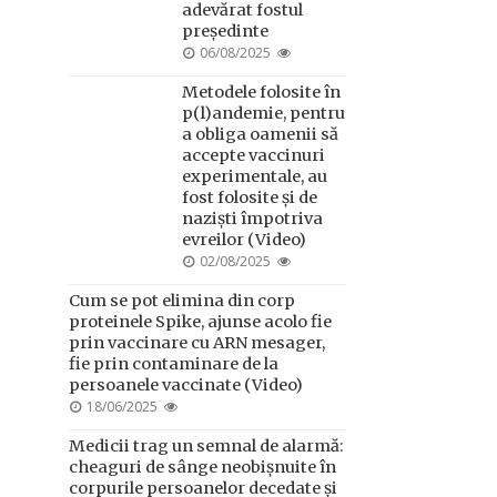
adevărat fostul
președinte
POSTED
06/08/2025
ON
Metodele folosite în
p(l)andemie, pentru
a obliga oamenii să
accepte vaccinuri
experimentale, au
fost folosite și de
naziști împotriva
evreilor (Video)
POSTED
02/08/2025
ON
Cum se pot elimina din corp
proteinele Spike, ajunse acolo fie
prin vaccinare cu ARN mesager,
fie prin contaminare de la
persoanele vaccinate (Video)
POSTED
18/06/2025
ON
Medicii trag un semnal de alarmă:
cheaguri de sânge neobișnuite în
corpurile persoanelor decedate și