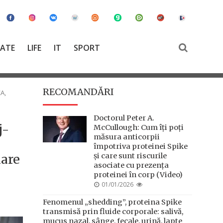
TATE
LIFE
IT
SPORT
RECOMANDĂRI
A,
Doctorul Peter A.
j-
McCullough: Cum îți poți
măsura anticorpii
împotriva proteinei Spike
nare
și care sunt riscurile
asociate cu prezența
proteinei în corp (Video)
POSTED
01/01/2026
ON
Fenomenul „shedding”, proteina Spike
transmisă prin fluide corporale: salivă,
mucus nazal, sânge, fecale, urină, lapte