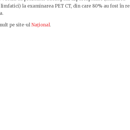
 limfatici) la examinarea PET CT, din care 80% au fost în re
a.
mult pe site-ul
Național
.