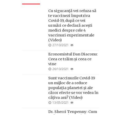
Cu siguranță vei refuza să
te vaccinezi împotriva
Covid-19, după ce vei
urmări ce declară acești
medici despre cele 4
vaccinuri experimentale
(Video)
POSTED
27/10/2021
ON
Economistul Dan Diaconu:
Ceea ce trăim și ceea ce
vine
POSTED
26/10/2021
ON
Sunt vaccinurile Covid-19
un mijloc de a reduce
populația planetei și ale
căror efecte se vor vedea în
câțiva ani? (Video)
POSTED
13/05/2021
ON
Dr. Sherri Tenpenny: Cum