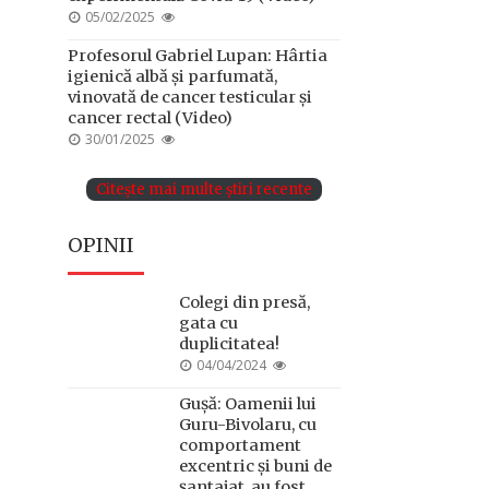
POSTED
05/02/2025
ON
Profesorul Gabriel Lupan: Hârtia
igienică albă și parfumată,
vinovată de cancer testicular și
cancer rectal (Video)
POSTED
30/01/2025
ON
Citește mai multe știri recente
OPINII
Colegi din presă,
gata cu
duplicitatea!
POSTED
04/04/2024
ON
Gușă: Oamenii lui
Guru-Bivolaru, cu
comportament
excentric și buni de
șantajat, au fost