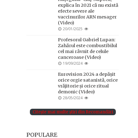
explica în 2021 că nu există
efecte severe ale
vaccinurilor ARN mesager
(Video)
POSTED
20/01/2025
ON
Profesorul Gabriel Lupan:
Zahărul este combustibilul
cel mai râvnit de celule
canceroase (Video)
POSTED
19/09/2024
ON
Eurovision 2024 a depășit
orice orgie satanistă, orice
vrăjitorie și orice ritual
demonic (Video)
POSTED
28/05/2024
ON
Citește mai multe știri din Recomandări
POPULARE