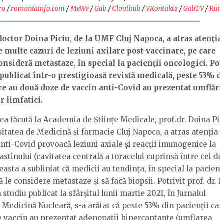
ro
/
romaniainfo.com
/
MeWe
/
Gab
/
Clouthub
/
VKontakte
/
GabTV
/
Ru
octor Doina Piciu, de la UMF Cluj Napoca, a atras atenți
e multe cazuri de leziuni axilare post-vaccinare, pe care
onsideră metastaze, în special la pacienții oncologici. Po
publicat într-o prestigioasă revistă medicală, peste 53% 
re au două doze de vaccin anti-Covid au prezentat umflăr
 limfatici.
ea făcută la Academia de Științe Medicale, prof.dr. Doina Pi
sitatea de Medicină și farmacie Cluj Napoca, a atras atenția
anti-Covid provoacă leziuni axiale și reacții imunogenice la
stinului (cavitatea centrală a toracelui cuprinsă între cei d
asta a subliniat că medicii au tendința, în special la pacien
ă le considere metastaze și să facă biopsii. Potrivit prof. dr.
n studiu publicat la sfârșitul lunii martie 2021, în Jurnalul
Medicină Nucleară, s-a arătat că peste 53% din pacienții ca
 vaccin au prezentat adenopatii hipercaptante (umflarea