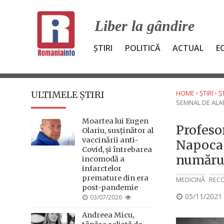
Skip
to
Liber la gândire
content
ȘTIRI
POLITICĂ
ACTUAL
E
›
›
HOME
ȘTIRI
Ș
ULTIMELE ȘTIRI
SEMNAL DE ALA
Moartea lui Eugen
Profeso
Olariu, susținător al
vaccinării anti-
Napoca,
Covid, și întrebarea
numărul
incomodă a
infarctelor
premature din era
MEDICINĂ
REC
post-pandemie
POSTED
05/11/2021
POSTED
03/07/2026
ON
ON
Andreea Micu,