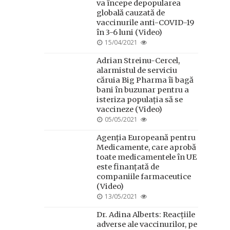
va începe depopularea
globală cauzată de
vaccinurile anti-COVID-19
în 3-6 luni (Video)
POSTED
15/04/2021
ON
Adrian Streinu-Cercel,
alarmistul de serviciu
căruia Big Pharma îi bagă
bani în buzunar pentru a
isteriza populația să se
vaccineze (Video)
POSTED
05/05/2021
ON
Agenția Europeană pentru
Medicamente, care aprobă
toate medicamentele în UE
este finanțată de
companiile farmaceutice
(Video)
POSTED
13/05/2021
ON
Dr. Adina Alberts: Reacțiile
adverse ale vaccinurilor, pe