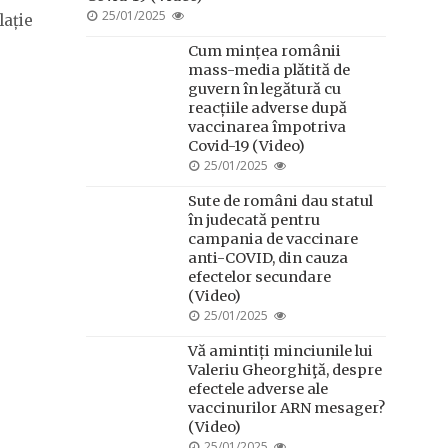
POSTED
25/01/2025
lație
ON
Cum mințea românii
mass-media plătită de
guvern în legătură cu
reacțiile adverse după
vaccinarea împotriva
Covid-19 (Video)
POSTED
25/01/2025
ON
Sute de români dau statul
în judecată pentru
campania de vaccinare
anti-COVID, din cauza
efectelor secundare
(Video)
POSTED
25/01/2025
ON
Vă amintiți minciunile lui
Valeriu Gheorghiţă, despre
efectele adverse ale
vaccinurilor ARN mesager?
(Video)
POSTED
25/01/2025