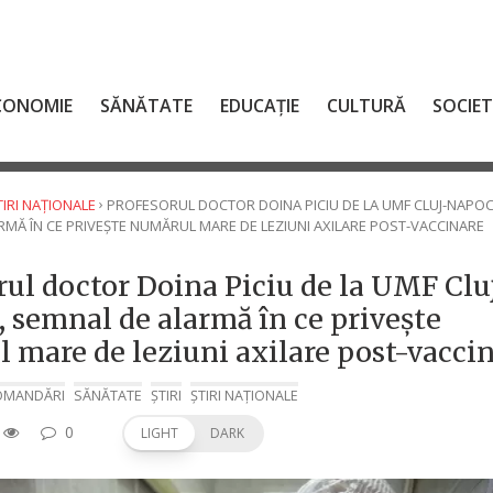
CONOMIE
SĂNĂTATE
EDUCAȚIE
CULTURĂ
SOCIE
›
TIRI NAȚIONALE
PROFESORUL DOCTOR DOINA PICIU DE LA UMF CLUJ-NAPOC
RMĂ ÎN CE PRIVEȘTE NUMĂRUL MARE DE LEZIUNI AXILARE POST-VACCINARE
rul doctor Doina Piciu de la UMF Clu
 semnal de alarmă în ce privește
 mare de leziuni axilare post-vacci
OMANDĂRI
SĂNĂTATE
ȘTIRI
ȘTIRI NAȚIONALE
0
LIGHT
DARK