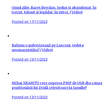
Omul zilei, Rareș Bogdan. Sedus și abandonat, în
trecut, folosit și lepădat, în viitor. (Video)
Posted on
17/11/2023
Bahmu o pulverizează pe Lasconi, vedeta
neomarxiștilor! (Video)
Posted on
13/11/2023
Mihai NEAMȚU cere ruperea PMP de USR din cauza
poziționării lui Drulă referitoare la familie!
Posted on
13/11/2023