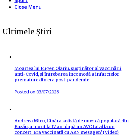
Sport
Close Menu
Ultimele Știri
Moartea lui Eugen Olariu, susținător al vaccinării
anti-Covid, și întrebarea incomodă a infarctelor
premature din era post-pandemie
Posted on
03/07/2026
Andreea Micu, tânăra solistă de muzică populară din
Buzău, a murit la 17 ani după un AVC fatal la un
concert. Era vaccinată cu ARN mesager? (Video)