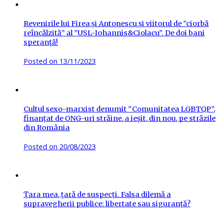
Revenirile lui Firea și Antonescu și viitorul de ”ciorbă
reîncălzită” al ”USL-Iohannis&Ciolacu”. De doi bani
speranță!
Posted on
13/11/2023
Cultul sexo-marxist denumit “Comunitatea LGBTQP”,
finanțat de ONG-uri străine, a ieșit, din nou, pe străzile
din România
Posted on
20/08/2023
Țara mea, țară de suspecți. Falsa dilemă a
supravegherii publice: libertate sau siguranță?