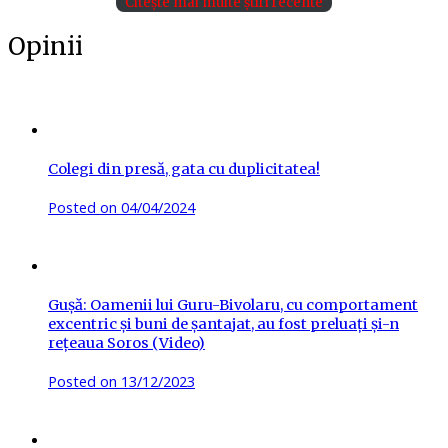
Citește mai multe știri recente
Opinii
Colegi din presă, gata cu duplicitatea!
Posted on
04/04/2024
Gușă: Oamenii lui Guru-Bivolaru, cu comportament
excentric și buni de șantajat, au fost preluați și-n
rețeaua Soros (Video)
Posted on
13/12/2023