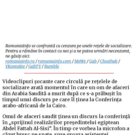
RomaniaInfo se confruntă cu cenzura pe unele rețele de socializare.
Pentru a rămâne în contact cu noi și a ne putea urmări necenzurat,
ne găsiți aici:
romaniainfo.ro
/
romaniainfo.com
/
MeWe
/
Gab
/
Clouthub
/
VKontakte
/
GabTV
/
Rumble
Videoclipuri șocante care circulă pe rețelele de
socializare arată momentul în care un om de afaceri
din Arabia Saudită a murit după ce s-a prăbușit în
timpul unui discurs pe care îl ținea la Conferința
arabo-africană de la Cairo.
Omul de afaceri saudit ținea un discurs la conferință
în „sprijinul realizărilor președintelui egiptean
Abdel Fattah Al-Sisi”. În timp ce vorbea la microfon a
căzut brusc pe spate, spre groaza asistenței.