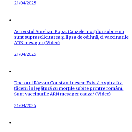
Posted
21/04/2025
on
Activistul Aurelian Popa: Cauzele morților subite nu
sunt suprasolicitarea și lipsa de odihnă, ci vaccinurile
ARN mesager (Video)
Posted
21/04/2025
on
Doctorul Răzvan Constantinescu: Există o spirală a
tăcerii în legătură cu morțile subite printre români.
Sunt vaccinurile ARN mesager cauza? (Video)
Posted
21/04/2025
on