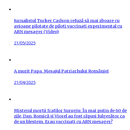
Jurnalistul Tucker Carlson refuză să mai zboare cu
avioane pilotate de piloți vaccinați experimental cu
ARN mesager (Video)
Posted
21/05/2025
on
A murit Papa. Mesajul Patriarhului României
Posted
21/04/2025
on
Misterul morții fraților Surugiu: În mai putin de 60 de
zile, Dan, Romică și Viorel au fost răpuși fulgerător ca
de un blestem. Erau vaccinați cu ARN mesager?