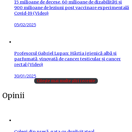
15 milioane de decese, 60 milioane de dizabilități și
900 milioane de leziuni post vaccinare experimentală
Covid-19 (Video)
Posted
05/02/2025
on
Profesorul Gabriel Lupan: Hârtia igienică albă și
parfumată, vinovată de cancer testicular și cancer
rectal (Video)
Posted
30/01/2025
on
Citește mai multe știri recente
Opinii
Colegi din presă, gata cu duplicitatea!