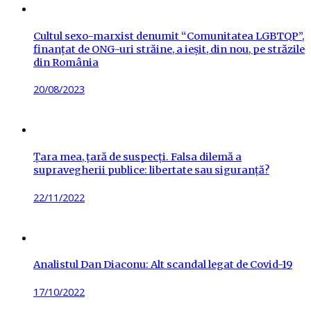
Cultul sexo-marxist denumit “Comunitatea LGBTQP”,
finanțat de ONG-uri străine, a ieșit, din nou, pe străzile
din România
Posted
20/08/2023
on
Țara mea, țară de suspecți. Falsa dilemă a
supravegherii publice: libertate sau siguranță?
Posted
22/11/2022
on
Analistul Dan Diaconu: Alt scandal legat de Covid-19
Posted
17/10/2022
on