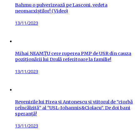
Bahmu o pulverizează pe Lasconi, vedeta
neomarxiștilor! (Video)
Posted
13/11/2023
on
Mihai NEAMȚU cere ruperea PMP de USR din cauza
poziționării lui Drulă referitoare la familie!
Posted
13/11/2023
on
Revenirile lui Firea și Antonescu și viitorul de ”ciorbă
reîncălzită” al ”USL-Iohannis&Ciolacu”. De doi bani
speranță!
Posted
13/11/2023
on