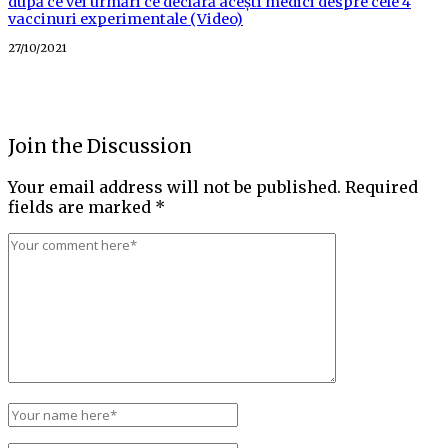
după ce vei urmări ce declară acești medici despre cele 4
vaccinuri experimentale (Video)
Posted
27/10/2021
on
Join the Discussion
Your email address will not be published.
Required
fields are marked
*