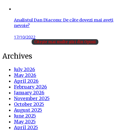
Analistul Dan Diaconu: De câte dovezi mai aveţi
nevoie?
Posted
17/10/2022
on
Citește mai multe știri din Opinii
Archives
July 2026
May 2026
April 2026
February 2026
January 2026
November 2025
October 2025
August 2025
June 2025
May 2025
April 2025