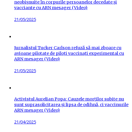
neobișnuite în corpurile persoanelor decedate și
vacciante cu ARN mesager (Video)
Posted
21/05/2025
on
Jurnalistul Tucker Carlson refuză să mai zboare cu
avioane pilotate de piloți vaccinați experimental cu
ARN mesager (Video)
Posted
21/05/2025
on
Activistul Aurelian Popa: Cauzele morților subite nu
sunt suprasolicitarea și lipsa de odihnă, ci vaccinurile
ARN mesager (Video)
Posted
21/04/2025
on