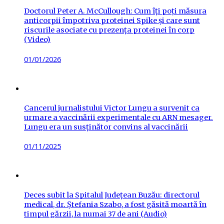
Doctorul Peter A. McCullough: Cum îți poți măsura
anticorpii împotriva proteinei Spike și care sunt
riscurile asociate cu prezența proteinei în corp
(Video)
Posted
01/01/2026
on
Cancerul jurnalistului Victor Lungu a survenit ca
urmare a vaccinării experimentale cu ARN mesager.
Lungu era un susținător convins al vaccinării
Posted
01/11/2025
on
Deces subit la Spitalul Județean Buzău: directorul
medical, dr. Ștefania Szabo, a fost găsită moartă în
timpul gărzii, la numai 37 de ani (Audio)