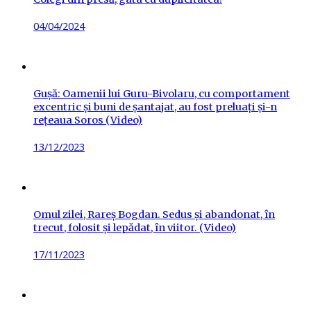
Posted
04/04/2024
on
Gușă: Oamenii lui Guru-Bivolaru, cu comportament
excentric și buni de șantajat, au fost preluați și-n
rețeaua Soros (Video)
Posted
13/12/2023
on
Omul zilei, Rareș Bogdan. Sedus și abandonat, în
trecut, folosit și lepădat, în viitor. (Video)
Posted
17/11/2023
on