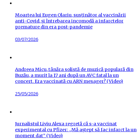
Moartea lui Eugen Olariu, susținător al vaccinării
anti-Covid, și întrebarea incomodă a infarctelor
premature din era post-pandemie
Posted
03/07/2026
on
Andreea Micu, tânăra solistă de muzică populară din
Buzău, a murit la 17 ani după un AVC fatal la un
concert. Era vaccinată cu ARN mesager? (Video)
Posted
25/05/2026
on
Jurnalistul Liviu Alexa regretă că s-a vaccinat
experimental cu Pfizer: „Mă aștept să fac infarct la un
moment dat” (Video)