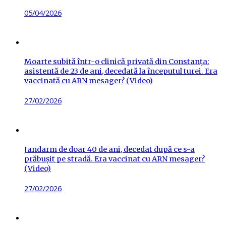
Posted
05/04/2026
on
Moarte subită într-o clinică privată din Constanța:
asistentă de 23 de ani, decedată la începutul turei. Era
vaccinată cu ARN mesager? (Video)
Posted
27/02/2026
on
Jandarm de doar 40 de ani, decedat după ce s-a
prăbușit pe stradă. Era vaccinat cu ARN mesager?
(Video)
Posted
27/02/2026
on