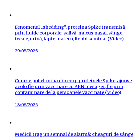
on
Fenomenul „shedding”, proteina Spike transmisă
prin fluide corporale: salivă, mucus nazal, sânge,
fecale, urină, lapte matern, lichid seminal (Video)
Posted
29/08/2025
on
Cum se pot elimina din corp proteinele Spike, ajunse
acolo fie prin vaccinare cu ARN mesager, fie prin
contaminare de la persoanele vaccinate (Video)
Posted
18/06/2025
on
Medicii trag un semnal de alarmă: cheaguri de sânge