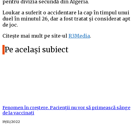
pentru divizia secundă din Algeria.
Loukar a suferit o accidentare la cap în timpul unui
duel în minutul 26, dar a fost tratat și considerat apt
de joc.
Citește mai mult pe site-ul
R3Media
.
Pe același subiect
Fenomen în creștere. Pacienții nu vor să primească sânge
de la vaccinați
Posted
19/11/2022
on