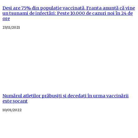
Deși are 75% din populație vaccinată, Franța anunță că vine
un tsunami de infectări: Peste 10.000 de cazuri noi în 24 de
ore
Posted
23/11/2021
on
Numărul atleților prăbușiți și decedați în urma vaccinării
este șocant
Posted
10/01/2022
on