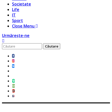
Societate
Life
IT
Sport
Close Menu
Urmărește-ne
Caută
pentru: