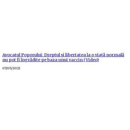
Avocatul Poporului: Dreptul şi libertatea la o viaţă normală
nu pot fi îngrădite pe baza unui vaccin (Video)
Posted
07/05/2021
on