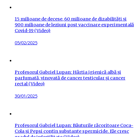
15 milioane de decese, 60 milioane de dizabilități și
900 milioane de leziuni post vaccinare experimentală
Covid-19 (Video)
Posted
05/02/2025
on
Profesorul Gabriel Lupan: Hârtia igienică albă și
parfumată, vinovată de cancer testicular și cancer
rectal (Video)
Posted
30/01/2025
on
Profesorul Gabriel Lupan: Băuturile răcoritoare Coca-
Cola și Pepsi conțin substanțe spermicide. Ele cresc