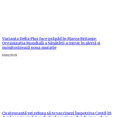
Varianta Delta Plus face prăpăd în Marea Britanie:
Organizația Mondială a Sănătății a intrat în alertă și
monitorizează noua mutație
Posted
10/11/2021
on
Cu siguranță vei refuza să te vaccinezi împotriva Covid-19,