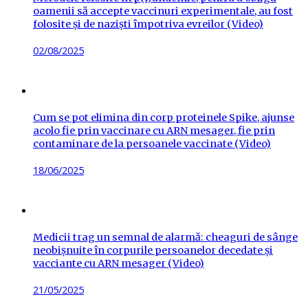
oamenii să accepte vaccinuri experimentale, au fost
folosite și de naziști împotriva evreilor (Video)
Posted
02/08/2025
on
Cum se pot elimina din corp proteinele Spike, ajunse
acolo fie prin vaccinare cu ARN mesager, fie prin
contaminare de la persoanele vaccinate (Video)
Posted
18/06/2025
on
Medicii trag un semnal de alarmă: cheaguri de sânge
neobișnuite în corpurile persoanelor decedate și
vacciante cu ARN mesager (Video)
Posted
21/05/2025
on