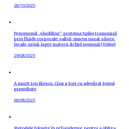
Posted
28/10/2025
on
Fenomenul „shedding”, proteina Spike transmisă
prin fluide corporale: salivă, mucus nazal, sânge,
fecale, urină, lapte matern, lichid seminal (Video)
Posted
29/08/2025
on
A murit Ion Iliescu. Cine a fost cu adevărat fostul
președinte
Posted
06/08/2025
on
Metodele folosite în p(l)andemie, pentru a obliga