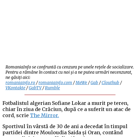
RomaniaInfo se confruntă cu cenzura pe unele rețele de socializare.
Pentru a rămâne în contact cu noi și a ne putea urmări necenzurat,
ne găsiți aici:
romaniainfo.ro
/
romaniainfo.com
/
MeWe
/
Gab
/
Clouthub
/
VKontakte
/
GabTV
/
Rumble
Fotbalistul algerian Sofiane Lokar a murit pe teren,
chiar în ziua de Crăciun, după ce a suferit un atac de
cord, scrie
The Mirror.
Sportivul în vârstă de 30 de ani a decedat în timpul
partidei dintre Mouloudia Saida și Oran, contând