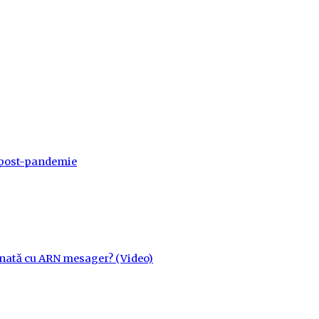
a post-pandemie
cinată cu ARN mesager? (Video)