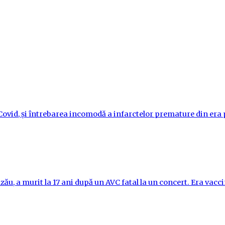
i-Covid, și întrebarea incomodă a infarctelor premature din er
ău, a murit la 17 ani după un AVC fatal la un concert. Era vac