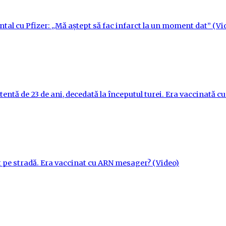
ntal cu Pfizer: „Mă aștept să fac infarct la un moment dat” (Vi
tentă de 23 de ani, decedată la începutul turei. Era vaccinată 
t pe stradă. Era vaccinat cu ARN mesager? (Video)