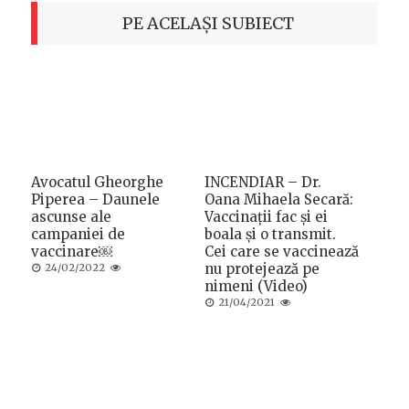
PE ACELAȘI SUBIECT
Avocatul Gheorghe
INCENDIAR – Dr.
Piperea – Daunele
Oana Mihaela Secară:
ascunse ale
Vaccinații fac și ei
campaniei de
boala și o transmit.
vaccinare￼
Cei care se vaccinează
Posted
nu protejează pe
24/02/2022
on
nimeni (Video)
Posted
21/04/2021
on