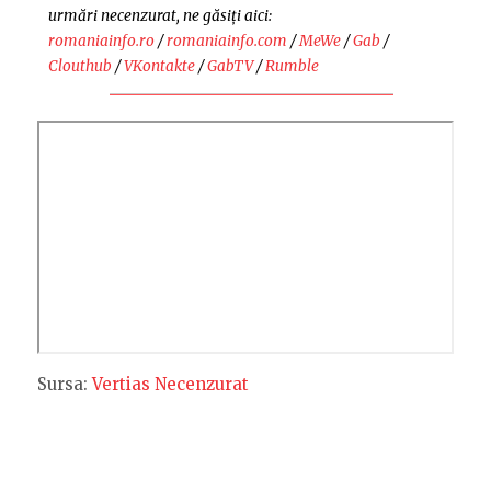
urmări necenzurat, ne găsiți aici:
romaniainfo.ro
/
romaniainfo.com
/
MeWe
/
Gab
/
Clouthub
/
VKontakte
/
GabTV
/
Rumble
Sursa:
Vertias Necenzurat