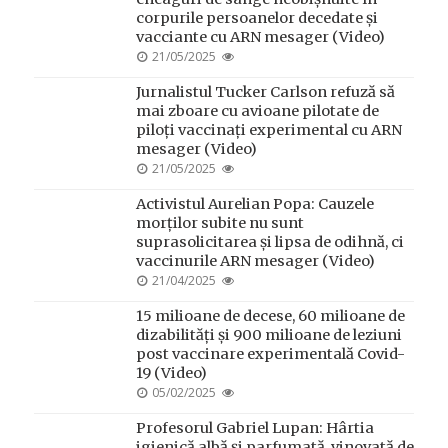
corpurile persoanelor decedate și
vacciante cu ARN mesager (Video)
POSTED
21/05/2025
ON
Jurnalistul Tucker Carlson refuză să
mai zboare cu avioane pilotate de
piloți vaccinați experimental cu ARN
mesager (Video)
POSTED
21/05/2025
ON
Activistul Aurelian Popa: Cauzele
morților subite nu sunt
suprasolicitarea și lipsa de odihnă, ci
vaccinurile ARN mesager (Video)
POSTED
21/04/2025
ON
15 milioane de decese, 60 milioane de
dizabilități și 900 milioane de leziuni
post vaccinare experimentală Covid-
19 (Video)
POSTED
05/02/2025
ON
Profesorul Gabriel Lupan: Hârtia
igienică albă și parfumată, vinovată de