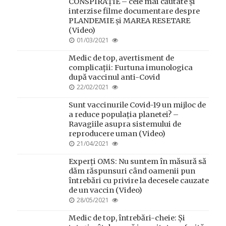
CONSPIRAȚIE – cele mai căutate și
interzise filme documentare despre
PLANDEMIE și MAREA RESETARE
(Video)
POSTED
01/03/2021
ON
Medic de top, avertisment de
complicații: Furtuna imunologica
după vaccinul anti-Covid
POSTED
22/02/2021
ON
Sunt vaccinurile Covid-19 un mijloc de
a reduce populația planetei? –
Ravagiile asupra sistemului de
reproducere uman (Video)
POSTED
21/04/2021
ON
Experți OMS: Nu suntem în măsură să
dăm răspunsuri când oamenii pun
întrebări cu privire la decesele cauzate
de un vaccin (Video)
POSTED
28/05/2021
ON
Medic de top, întrebări-cheie: Și