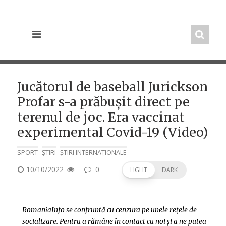
Skip
to
content
Jucătorul de baseball Jurickson
Profar s-a prăbușit direct pe
terenul de joc. Era vaccinat
experimental Covid-19 (Video)
SPORT
ȘTIRI
ȘTIRI INTERNAȚIONALE
POSTED
10/10/2022
0
LIGHT
DARK
ON
RomaniaInfo se confruntă cu cenzura pe unele rețele de
socializare. Pentru a rămâne în contact cu noi și a ne putea