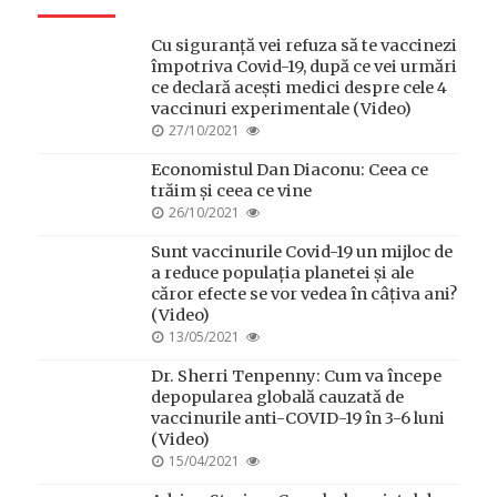
Cu siguranță vei refuza să te vaccinezi
împotriva Covid-19, după ce vei urmări
ce declară acești medici despre cele 4
vaccinuri experimentale (Video)
POSTED
27/10/2021
ON
Economistul Dan Diaconu: Ceea ce
trăim și ceea ce vine
POSTED
26/10/2021
ON
Sunt vaccinurile Covid-19 un mijloc de
a reduce populația planetei și ale
căror efecte se vor vedea în câțiva ani?
(Video)
POSTED
13/05/2021
ON
Dr. Sherri Tenpenny: Cum va începe
depopularea globală cauzată de
vaccinurile anti-COVID-19 în 3-6 luni
(Video)
POSTED
15/04/2021
ON