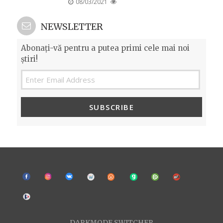
POSTED
08/03/2021
ON
NEWSLETTER
Abonați-vă pentru a putea primi cele mai noi
știri!
SUBSCRIBE
DARKMODE SWITCHER