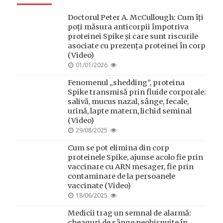
Doctorul Peter A. McCullough: Cum îți
poți măsura anticorpii împotriva
proteinei Spike și care sunt riscurile
asociate cu prezența proteinei în corp
(Video)
POSTED
01/01/2026
ON
Fenomenul „shedding”, proteina
Spike transmisă prin fluide corporale:
salivă, mucus nazal, sânge, fecale,
urină, lapte matern, lichid seminal
(Video)
POSTED
29/08/2025
ON
Cum se pot elimina din corp
proteinele Spike, ajunse acolo fie prin
vaccinare cu ARN mesager, fie prin
contaminare de la persoanele
vaccinate (Video)
POSTED
18/06/2025
ON
Medicii trag un semnal de alarmă:
cheaguri de sânge neobișnuite în