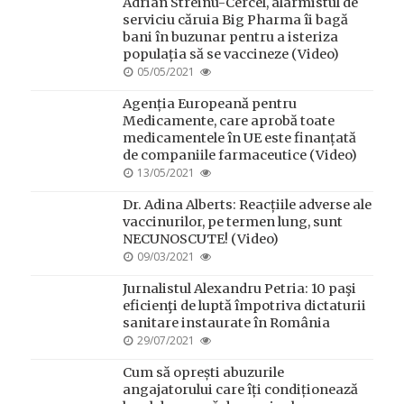
Adrian Streinu-Cercel, alarmistul de
serviciu căruia Big Pharma îi bagă
bani în buzunar pentru a isteriza
populația să se vaccineze (Video)
POSTED
05/05/2021
ON
Agenția Europeană pentru
Medicamente, care aprobă toate
medicamentele în UE este finanțată
de companiile farmaceutice (Video)
POSTED
13/05/2021
ON
Dr. Adina Alberts: Reacțiile adverse ale
vaccinurilor, pe termen lung, sunt
NECUNOSCUTE! (Video)
POSTED
09/03/2021
ON
Jurnalistul Alexandru Petria: 10 paşi
eficienţi de luptă împotriva dictaturii
sanitare instaurate în România
POSTED
29/07/2021
ON
Cum să oprești abuzurile
angajatorului care îți condiționează