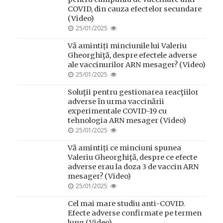
COVID, din cauza efectelor secundare
(Video)
POSTED
25/01/2025
ON
Vă amintiți minciunile lui Valeriu
Gheorghiţă, despre efectele adverse
ale vaccinurilor ARN mesager? (Video)
POSTED
25/01/2025
ON
Soluţii pentru gestionarea reacţiilor
adverse în urma vaccinării
experimentale COVID-19 cu
tehnologia ARN mesager (Video)
POSTED
25/01/2025
ON
Vă amintiți ce minciuni spunea
Valeriu Gheorghiţă, despre ce efecte
adverse erau la doza 3 de vaccin ARN
mesager? (Video)
POSTED
25/01/2025
ON
Cel mai mare studiu anti-COVID.
Efecte adverse confirmate pe termen
lung (Video)