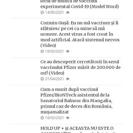
locul de muncă de vaccinul
experimental Covid-19 (Model Word)
POSTED
14/05/2021
ON
Cozmin Gușă: Eu nu mă vaccinez și îi
sfătuiesc pe cei ca mine să mă
urmeze. Acest virus a fost creat în
mod artificial. Atacă sistemul nervos
(Video)
POSTED
18/02/2021
ON
Ce au descoperit cercetătorii în serul
vaccinului Pfizer mărit de 200.000 de
ori! (Video)
POSTED
21/04/2021
ON
Cum a murit după vaccinul
Pfizer/BioNTech asistentul de la
Sanatoriul Balnear din Mangalia,
primul caz de deces din România,
mușamalizat
POSTED
18/02/2021
ON
HOLD UP + și ACEASTA NU ESTE O