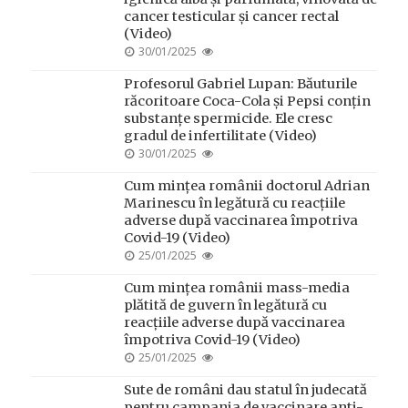
cancer testicular și cancer rectal
(Video)
POSTED
30/01/2025
ON
Profesorul Gabriel Lupan: Băuturile
răcoritoare Coca-Cola și Pepsi conțin
substanțe spermicide. Ele cresc
gradul de infertilitate (Video)
POSTED
30/01/2025
ON
Cum mințea românii doctorul Adrian
Marinescu în legătură cu reacțiile
adverse după vaccinarea împotriva
Covid-19 (Video)
POSTED
25/01/2025
ON
Cum mințea românii mass-media
plătită de guvern în legătură cu
reacțiile adverse după vaccinarea
împotriva Covid-19 (Video)
POSTED
25/01/2025
ON
Sute de români dau statul în judecată
pentru campania de vaccinare anti-