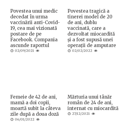
Povestea unui medic
Povestea tragică a
decedat în urma
tinerei model de 20
vaccinării anti-Covid-
de ani, dublu
19, cea mai vizionată
vaccinată, care a
postare de pe
dezvoltat miocardită
Facebook. Compania
și a fost supusă unei
ascunde raportul
operații de amputare
Posted
Posted
02/09/2021
02/02/2022
on
on
Femeie de 42 de ani,
Mărturia unui tânăr
mamă a doi copii,
român de 24 de ani,
moartă subit la câteva
internat cu miocardită
zile după a doua doză
Posted
27/12/2021
on
Posted
06/01/2022
on