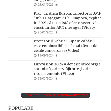
POSTED
25/01/2025
ON
Prof. dr. Anca Buzoianu, rectorul UMF
“Iuliu Hațeganu” Cluj-Napoca, explica
în 2021 că nu există efecte severe ale
vaccinurilor ARN mesager (Video)
POSTED
20/01/2025
ON
Profesorul Gabriel Lupan: Zahărul
este combustibilul cel mai râvnit de
celule canceroase (Video)
POSTED
19/09/2024
ON
Eurovision 2024 a depășit orice orgie
satanistă, orice vrăjitorie și orice
ritual demonic (Video)
POSTED
28/05/2024
ON
Citește mai multe știri din Recomandări
POPULARE