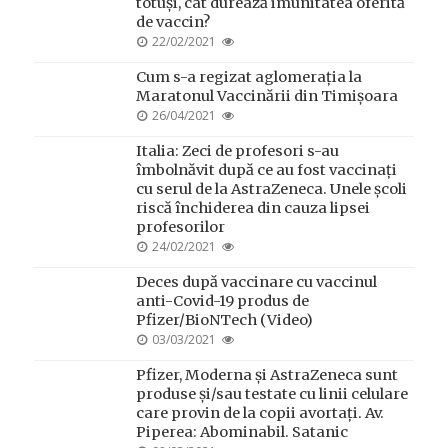
totuși, cât durează imunitatea oferită
de vaccin?
POSTED
22/02/2021
ON
Cum s-a regizat aglomerația la
Maratonul Vaccinării din Timișoara
POSTED
26/04/2021
ON
Italia: Zeci de profesori s-au
îmbolnăvit după ce au fost vaccinați
cu serul de la AstraZeneca. Unele școli
riscă închiderea din cauza lipsei
profesorilor
POSTED
24/02/2021
ON
Deces după vaccinare cu vaccinul
anti-Covid-19 produs de
Pfizer/BioNTech (Video)
POSTED
03/03/2021
ON
Pfizer, Moderna și AstraZeneca sunt
produse și/sau testate cu linii celulare
care provin de la copii avortați. Av.
Piperea: Abominabil. Satanic