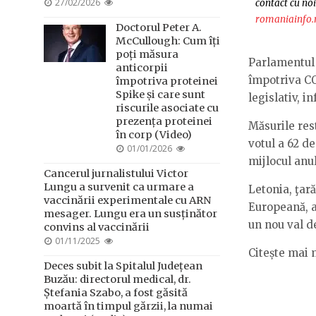
POSTED
27/02/2026
contact cu noi
ON
romaniainfo.
Doctorul Peter A.
McCullough: Cum îți
poți măsura
Parlamentul 
anticorpii
împotriva COV
împotriva proteinei
Spike și care sunt
legislativ, 
riscurile asociate cu
prezența proteinei
Măsurile rest
în corp (Video)
votul a 62 de
POSTED
01/01/2026
mijlocul anu
ON
Cancerul jurnalistului Victor
Lungu a survenit ca urmare a
Letonia, ţar
vaccinării experimentale cu ARN
Europeană, a
mesager. Lungu era un susținător
un nou val d
convins al vaccinării
POSTED
01/11/2025
Citește mai 
ON
Deces subit la Spitalul Județean
Buzău: directorul medical, dr.
Ștefania Szabo, a fost găsită
moartă în timpul gărzii, la numai