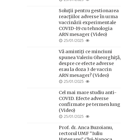
ON
Soluţii pentru gestionarea
reacţiilor adverse în urma
vaccinării experimentale
COVID-19 cu tehnologia
ARN mesager (Video)
POSTED
25/01/2025
ON
Vă amintiți ce minciuni
spunea Valeriu Gheorghiţă,
despre ce efecte adverse
erau la doza 3 de vaccin
ARN mesager? (Video)
POSTED
25/01/2025
ON
Cel mai mare studiu anti-
COVID. Efecte adverse
confirmate pe termen lung
(Video)
POSTED
25/01/2025
ON
Prof. dr. Anca Buzoianu,
rectorul UMF “Iuliu
Hațeganu” Cluj-Napoca,