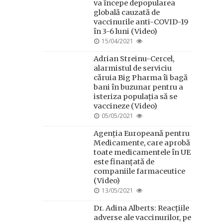
va începe depopularea
globală cauzată de
vaccinurile anti-COVID-19
în 3-6 luni (Video)
POSTED
15/04/2021
ON
Adrian Streinu-Cercel,
alarmistul de serviciu
căruia Big Pharma îi bagă
bani în buzunar pentru a
isteriza populația să se
vaccineze (Video)
POSTED
05/05/2021
ON
Agenția Europeană pentru
Medicamente, care aprobă
toate medicamentele în UE
este finanțată de
companiile farmaceutice
(Video)
POSTED
13/05/2021
ON
Dr. Adina Alberts: Reacțiile
adverse ale vaccinurilor, pe