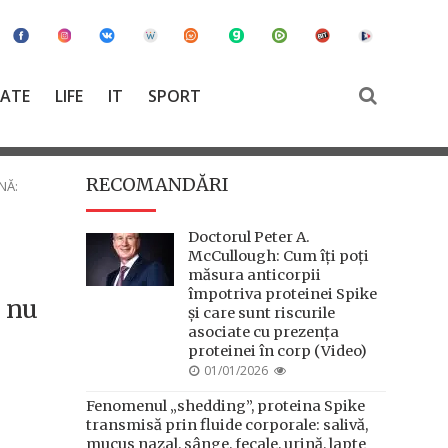
TATE
LIFE
IT
SPORT
RECOMANDĂRI
NĂ:
Doctorul Peter A.
McCullough: Cum îți poți
măsura anticorpii
împotriva proteinei Spike
i nu
și care sunt riscurile
asociate cu prezența
proteinei în corp (Video)
POSTED
01/01/2026
ON
Fenomenul „shedding”, proteina Spike
transmisă prin fluide corporale: salivă,
mucus nazal, sânge, fecale, urină, lapte