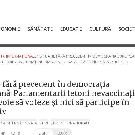
CONOMIE
SĂNĂTATE
EDUCAȚIE
CULTURĂ
SOCIE
›
TIRI INTERNAȚIONALE
SITUAȚIE FĂRĂ PRECEDENT ÎN DEMOCRAȚIA EUROPEA
LETONI NEVACCINAȚI NU MAI AU VOIE SĂ VOTEZE ȘI NICI SĂ PARTICIPE ÎN
e fără precedent în democrația
nă: Parlamentarii letoni nevaccinaț
oie să voteze și nici să participe în
iv
ICĂ INTERNAȚIONALĂ
ȘTIRI
ȘTIRI INTERNAȚIONALE
0
LIGHT
DARK