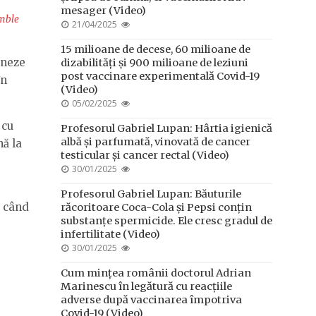
mesager (Video)
mble
POSTED
21/04/2025
ON
15 milioane de decese, 60 milioane de
ineze
dizabilități și 900 milioane de leziuni
post vaccinare experimentală Covid-19
în
(Video)
POSTED
05/02/2025
ON
 cu
Profesorul Gabriel Lupan: Hârtia igienică
albă și parfumată, vinovată de cancer
nă la
testicular și cancer rectal (Video)
POSTED
30/01/2025
ON
Profesorul Gabriel Lupan: Băuturile
, când
răcoritoare Coca-Cola și Pepsi conțin
substanțe spermicide. Ele cresc gradul de
infertilitate (Video)
POSTED
30/01/2025
ON
Cum mințea românii doctorul Adrian
Marinescu în legătură cu reacțiile
adverse după vaccinarea împotriva
Covid-19 (Video)