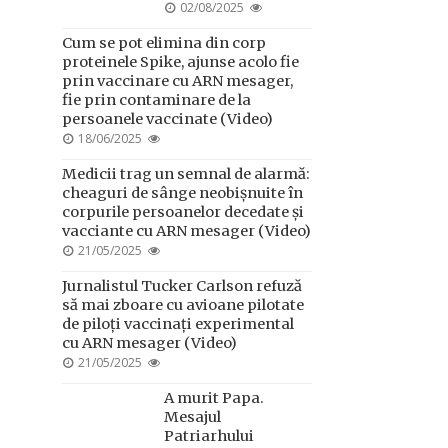
POSTED
02/08/2025
ON
Cum se pot elimina din corp
proteinele Spike, ajunse acolo fie
prin vaccinare cu ARN mesager,
fie prin contaminare de la
persoanele vaccinate (Video)
POSTED
18/06/2025
ON
Medicii trag un semnal de alarmă:
cheaguri de sânge neobișnuite în
corpurile persoanelor decedate și
vacciante cu ARN mesager (Video)
POSTED
21/05/2025
ON
Jurnalistul Tucker Carlson refuză
să mai zboare cu avioane pilotate
de piloți vaccinați experimental
cu ARN mesager (Video)
POSTED
21/05/2025
ON
A murit Papa.
Mesajul
Patriarhului