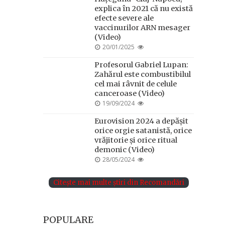
explica în 2021 că nu există
efecte severe ale
vaccinurilor ARN mesager
(Video)
POSTED
20/01/2025
ON
Profesorul Gabriel Lupan:
Zahărul este combustibilul
cel mai râvnit de celule
canceroase (Video)
POSTED
19/09/2024
ON
Eurovision 2024 a depășit
orice orgie satanistă, orice
vrăjitorie și orice ritual
demonic (Video)
POSTED
28/05/2024
ON
Citește mai multe știri din Recomandări
POPULARE