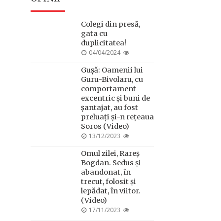
Colegi din presă,
gata cu
duplicitatea!
POSTED
04/04/2024
ON
Gușă: Oamenii lui
Guru-Bivolaru, cu
comportament
excentric și buni de
șantajat, au fost
preluați și-n rețeaua
Soros (Video)
POSTED
13/12/2023
ON
Omul zilei, Rareș
Bogdan. Sedus și
abandonat, în
trecut, folosit și
lepădat, în viitor.
(Video)
POSTED
17/11/2023
ON