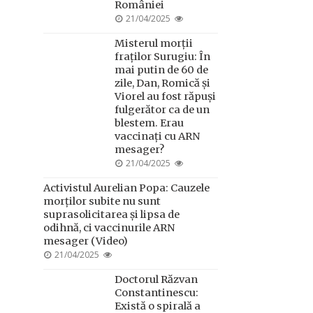
României
POSTED
21/04/2025
ON
Misterul morții
fraților Surugiu: În
mai putin de 60 de
zile, Dan, Romică și
Viorel au fost răpuși
fulgerător ca de un
blestem. Erau
vaccinați cu ARN
mesager?
POSTED
21/04/2025
ON
Activistul Aurelian Popa: Cauzele
morților subite nu sunt
suprasolicitarea și lipsa de
odihnă, ci vaccinurile ARN
mesager (Video)
POSTED
21/04/2025
ON
Doctorul Răzvan
Constantinescu:
Există o spirală a