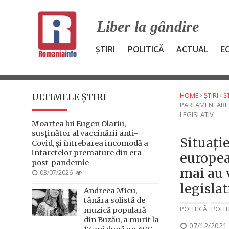
Skip
to
Liber la gândire
content
ȘTIRI
POLITICĂ
ACTUAL
E
›
›
HOME
ȘTIRI
Ș
ULTIMELE ȘTIRI
PARLAMENTARII 
LEGISLATIV
Moartea lui Eugen Olariu,
susținător al vaccinării anti-
Situați
Covid, și întrebarea incomodă a
infarctelor premature din era
europea
post-pandemie
mai au v
POSTED
03/07/2026
ON
legislat
Andreea Micu,
tânăra solistă de
POLITICĂ
POLIT
muzică populară
din Buzău, a murit la
POSTED
07/12/2021