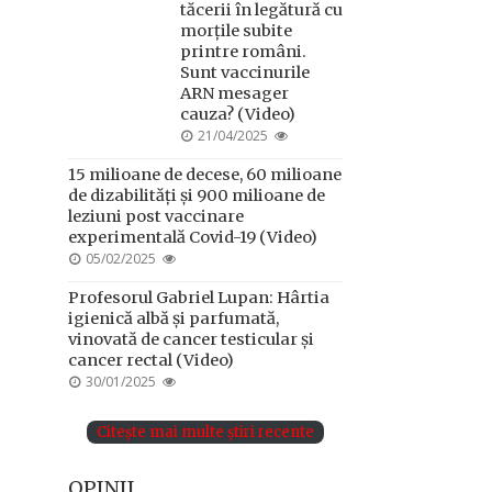
tăcerii în legătură cu
morțile subite
printre români.
Sunt vaccinurile
ARN mesager
cauza? (Video)
POSTED
21/04/2025
ON
15 milioane de decese, 60 milioane
de dizabilități și 900 milioane de
leziuni post vaccinare
experimentală Covid-19 (Video)
POSTED
05/02/2025
ON
Profesorul Gabriel Lupan: Hârtia
igienică albă și parfumată,
vinovată de cancer testicular și
cancer rectal (Video)
POSTED
30/01/2025
ON
Citește mai multe știri recente
OPINII