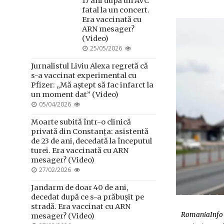
17 ani după un AVC
ON
fatal la un concert.
Era vaccinată cu
ARN mesager?
(Video)
POSTED
25/05/2026
ON
Jurnalistul Liviu Alexa regretă că
s-a vaccinat experimental cu
Pfizer: „Mă aștept să fac infarct la
un moment dat” (Video)
POSTED
05/04/2026
ON
Moarte subită într-o clinică
privată din Constanța: asistentă
de 23 de ani, decedată la începutul
turei. Era vaccinată cu ARN
mesager? (Video)
POSTED
27/02/2026
ON
Jandarm de doar 40 de ani,
decedat după ce s-a prăbușit pe
stradă. Era vaccinat cu ARN
RomaniaInfo s
mesager? (Video)