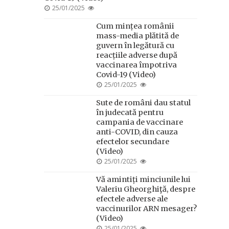
POSTED
25/01/2025
ON
Cum mințea românii
mass-media plătită de
guvern în legătură cu
reacțiile adverse după
vaccinarea împotriva
Covid-19 (Video)
POSTED
25/01/2025
ON
Sute de români dau statul
în judecată pentru
campania de vaccinare
anti-COVID, din cauza
efectelor secundare
(Video)
POSTED
25/01/2025
ON
Vă amintiți minciunile lui
Valeriu Gheorghiţă, despre
efectele adverse ale
vaccinurilor ARN mesager?
(Video)
POSTED
25/01/2025