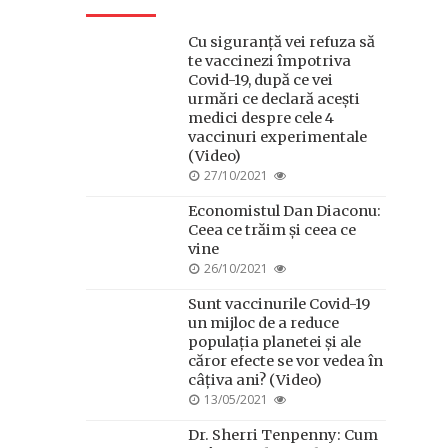
Cu siguranță vei refuza să
te vaccinezi împotriva
Covid-19, după ce vei
urmări ce declară acești
medici despre cele 4
vaccinuri experimentale
(Video)
POSTED
27/10/2021
ON
Economistul Dan Diaconu:
Ceea ce trăim și ceea ce
vine
POSTED
26/10/2021
ON
Sunt vaccinurile Covid-19
un mijloc de a reduce
populația planetei și ale
căror efecte se vor vedea în
câțiva ani? (Video)
POSTED
13/05/2021
ON
Dr. Sherri Tenpenny: Cum