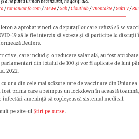
 și a ne putea urmări necenzurat, ne găsiți aici:
ro
/
romaniainfo.com
/
MeWe
/
Gab
/
Clouthub
/
VKontakte
/
GabTV
/
Ru
leton a aprobat vineri ca deputaţilor care refuză să se vacc
ID-19 să le fie interzis să voteze şi să participe la discuţii 
informează Reuters.
rictive, care includ şi o reducere salarială, au fost aprobate
 parlamentari din totalul de 100 şi vor fi aplicate de luni pâ
lui 2022.
ă cu una din cele mai scăzute rate de vaccinare din Uniunea
 fost prima care a reimpus un lockdown în această toamnă
e infectări ameninţă să copleşească sistemul medical.
mult pe site-ul
Știri pe surse
.