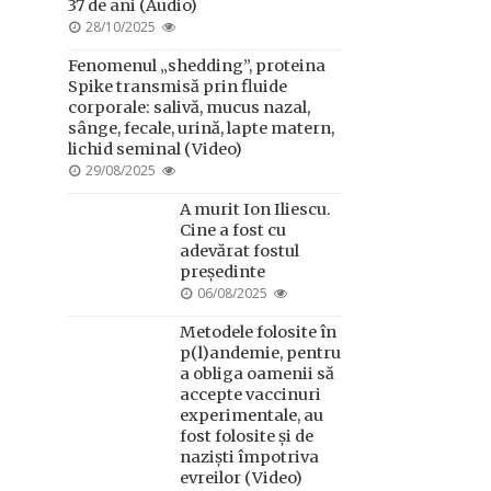
37 de ani (Audio)
POSTED
28/10/2025
ON
Fenomenul „shedding”, proteina
Spike transmisă prin fluide
corporale: salivă, mucus nazal,
sânge, fecale, urină, lapte matern,
lichid seminal (Video)
POSTED
29/08/2025
ON
A murit Ion Iliescu.
Cine a fost cu
adevărat fostul
președinte
POSTED
06/08/2025
ON
Metodele folosite în
p(l)andemie, pentru
a obliga oamenii să
accepte vaccinuri
experimentale, au
fost folosite și de
naziști împotriva
evreilor (Video)