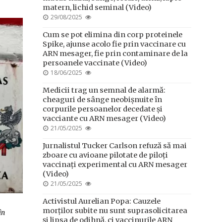
matern, lichid seminal (Video)
POSTED
29/08/2025
ON
Cum se pot elimina din corp proteinele
Spike, ajunse acolo fie prin vaccinare cu
ARN mesager, fie prin contaminare de la
persoanele vaccinate (Video)
POSTED
18/06/2025
ON
Medicii trag un semnal de alarmă:
cheaguri de sânge neobișnuite în
corpurile persoanelor decedate și
vacciante cu ARN mesager (Video)
POSTED
21/05/2025
ON
Jurnalistul Tucker Carlson refuză să mai
zboare cu avioane pilotate de piloți
vaccinați experimental cu ARN mesager
(Video)
POSTED
21/05/2025
ON
Activistul Aurelian Popa: Cauzele
morților subite nu sunt suprasolicitarea
în
și lipsa de odihnă, ci vaccinurile ARN